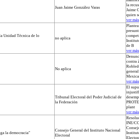
la recu
Juan Jaime González Varas
Jaime G
quien s
ver más.
Plantea
presunt
la Unidad Técnica de lo
compete
no aplica
Institut
de B
ver más.
Denunc
contra 
Robledo
No aplica
general
Mexica
ver más.
El supu
injusti
Tribunal Electoral del Poder Judicial de
desemp
la Federación
PROTEGI
plant
ver más.
Resolu
INE/CG
Consejo
Consejo General del Instituto Nacional
iga la democracia"
Institu
Electoral
Elector