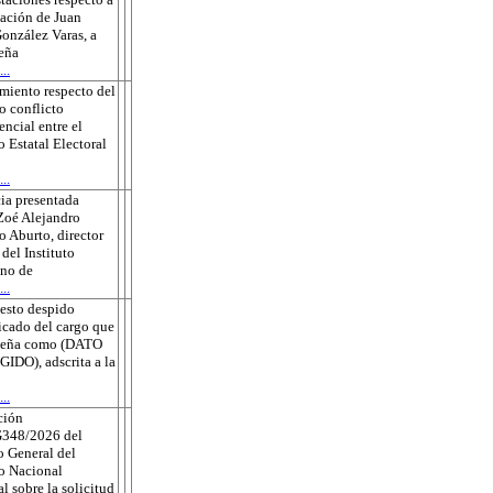
sación de Juan
onzález Varas, a
eña
..
miento respecto del
o conflicto
ncial entre el
o Estatal Electoral
..
ia presentada
Zoé Alejandro
 Aburto, director
 del Instituto
no de
..
esto despido
ficado del cargo que
eña como (DATO
DO), adscrita a la
..
ción
348/2026 del
 General del
to Nacional
al sobre la solicitud