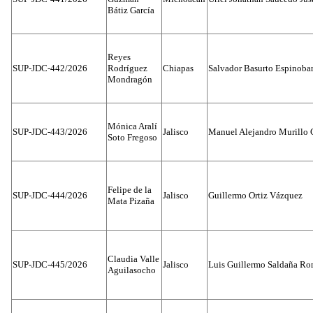
Bátiz García
Reyes
SUP-JDC-442/2026
Rodríguez
Chiapas
Salvador Basurto Espinobar
Mondragón
Mónica Aralí
SUP-JDC-443/2026
Jalisco
Manuel Alejandro Murillo G
Soto Fregoso
Felipe de la
SUP-JDC-444/2026
Jalisco
Guillermo Ortiz Vázquez
Mata Pizaña
Claudia Valle
SUP-JDC-445/2026
Jalisco
Luis Guillermo Saldaña Ro
Aguilasocho