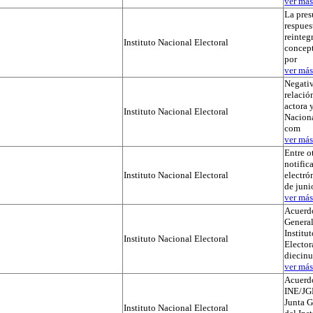
ver más.
La pres
respues
reinteg
Instituto Nacional Electoral
concep
por
ver más.
Negativ
relación
actora y
Instituto Nacional Electoral
Naciona
com
ver más.
Entre o
notific
Instituto Nacional Electoral
electró
de juni
ver más.
Acuerdo
General
Institu
Instituto Nacional Electoral
Elector
diecinu
ver más.
Acuerd
INE/JG
Junta G
Instituto Nacional Electoral