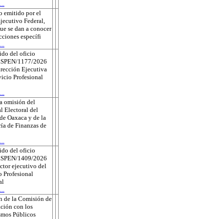
..
 emitido por el
jecutivo Federal,
que se dan a conocer
ecciones específi
..
do del oficio
ESPEN/1177/2026
irección Ejecutiva
vicio Profesional
..
a omisión del
l Electoral del
de Oaxaca y de la
ría de Finanzas de
..
do del oficio
ESPEN/1409/2026
ector ejecutivo del
o Profesional
al
..
n de la Comisión de
ción con los
smos Públicos