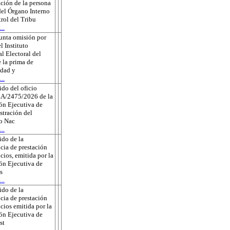
ción de la persona
 del Órgano Interno
rol del Tribu
..
unta omisión por
l Instituto
l Electoral del
 la prima de
edad y
..
do del oficio
A/2475/2026 de la
ón Ejecutiva de
tración del
to Nac
..
do de la
cia de prestación
icios, emitida por la
ón Ejecutiva de
s
..
do de la
cia de prestación
icios emitida por la
ón Ejecutiva de
st