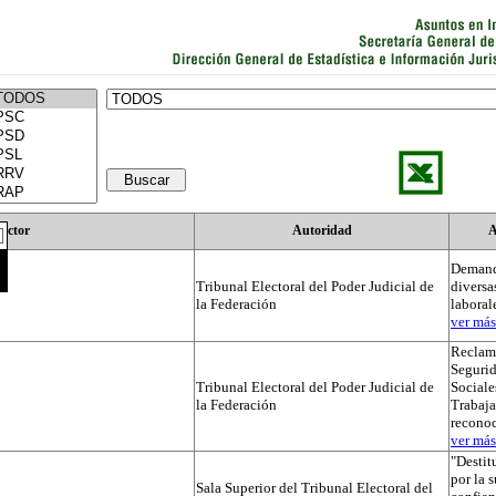
Actor
Autoridad
A
Demand
Tribunal Electoral del Poder Judicial de
diversa
la Federación
laboral
ver más.
Reclama
Segurid
Tribunal Electoral del Poder Judicial de
Sociale
la Federación
Trabaja
recono
ver más.
"Destit
por la 
Sala Superior del Tribunal Electoral del