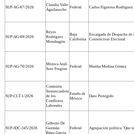
Claudia Valle
SUP-AG-67/2026
Federal
Carlos Figueroa Rodríguez
Aguilasocho
Reyes
Baja
Encargada de Despacho de 
SUP-AG-69/2026
Rodríguez
California
Contencioso Electoral
Mondragón
Mónica Aralí
SUP-AG-70/2026
Federal
Martha Medina Gómez
Soto Fregoso
Comisión
Sustanciadora
Estado de
SUP-CLT-1/2026
de los
Dato Protegido
México
Conflictos
Laborales
Gilberto De
SUP-JDC-345/2026
Guzmán
Federal
Agrupación política "Que s
Bátiz García