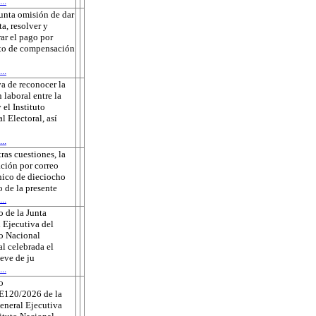
..
unta omisión de dar
ta, resolver y
rar el pago por
to de compensación
..
a de reconocer la
 laboral entre la
 el Instituto
l Electoral, así
..
tras cuestiones, la
ación por correo
nico de dieciocho
o de la presente
..
 de la Junta
 Ejecutiva del
to Nacional
al celebrada el
eve de ju
..
o
E120/2026 de la
eneral Ejecutiva