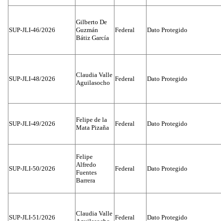
Gilberto De
SUP-JLI-46/2026
Guzmán
Federal
Dato Protegido
Bátiz García
Claudia Valle
SUP-JLI-48/2026
Federal
Dato Protegido
Aguilasocho
Felipe de la
SUP-JLI-49/2026
Federal
Dato Protegido
Mata Pizaña
Felipe
Alfredo
SUP-JLI-50/2026
Federal
Dato Protegido
Fuentes
Barrera
Claudia Valle
SUP-JLI-51/2026
Federal
Dato Protegido