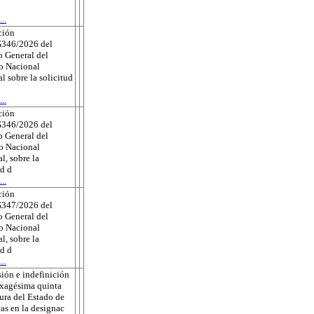
..
ción
346/2026 del
 General del
to Nacional
al sobre la solicitud
..
ción
346/2026 del
 General del
to Nacional
l, sobre la
ud d
..
ción
347/2026 del
 General del
to Nacional
l, sobre la
ud d
..
ión e indefinición
exagésima quinta
tura del Estado de
as en la designac