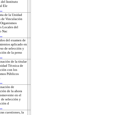
 del Instituto
l Ele
..
ta de la Unidad
 de Vinculación
s Organismos
s Locales del
to Nac
..
ados del examen de
ientos aplicado en
eso de selección y
ción de la perso
..
nación de la titular
nidad Técnica de
ción con los
smos Públicos
s
..
inación de
ción de la ahora
romovente en el
 de selección y
ción d
..
tras cuestiones, la