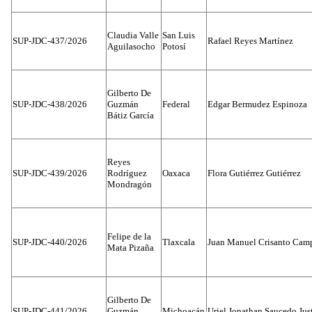
Claudia Valle
San Luis
SUP-JDC-437/2026
Rafael Reyes Martínez
Aguilasocho
Potosí
Gilberto De
SUP-JDC-438/2026
Guzmán
Federal
Edgar Bermudez Espinoza
Bátiz García
Reyes
SUP-JDC-439/2026
Rodríguez
Oaxaca
Flora Gutiérrez Gutiérrez
Mondragón
Felipe de la
SUP-JDC-440/2026
Tlaxcala
Juan Manuel Crisanto Cam
Mata Pizaña
Gilberto De
SUP-JDC-441/2026
Guzmán
Michoacán
Uriel Jonathan Saucedo Jus