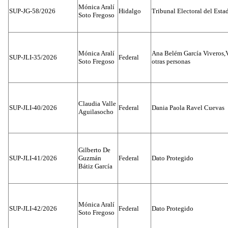
Mónica Aralí
SUP-JG-58/2026
Hidalgo
Tribunal Electoral del Esta
Soto Fregoso
Mónica Aralí
Ana Belém García Viveros,
SUP-JLI-35/2026
Federal
Soto Fregoso
otras personas
Claudia Valle
SUP-JLI-40/2026
Federal
Dania Paola Ravel Cuevas
Aguilasocho
Gilberto De
SUP-JLI-41/2026
Guzmán
Federal
Dato Protegido
Bátiz García
Mónica Aralí
SUP-JLI-42/2026
Federal
Dato Protegido
Soto Fregoso