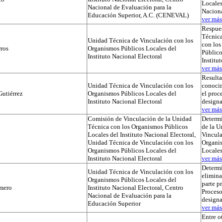
Locales
Nacional de Evaluación para la
Naciona
Educación Superior, A.C. (CENEVAL)
ver más.
Respues
Técnica
Unidad Técnica de Vinculación con los
con lo
ros
Organismos Públicos Locales del
Público
Instituto Nacional Electoral
Institu
ver más.
Result
Unidad Técnica de Vinculación con los
conocim
utiérrez
Organismos Públicos Locales del
el proc
Instituto Nacional Electoral
designa
ver más.
Comisión de Vinculación de la Unidad
Determi
Técnica con los Organismos Públicos
de la U
Locales del Instituto Nacional Electoral,
Vincula
Unidad Técnica de Vinculación con los
Organi
Organismos Públicos Locales del
Locale
Instituto Nacional Electoral
ver más.
Determ
Unidad Técnica de Vinculación con los
elimina
Organismos Públicos Locales del
parte p
mero
Instituto Nacional Electoral, Centro
Proceso
Nacional de Evaluación para la
designa
Educación Superior
ver más.
Entre o