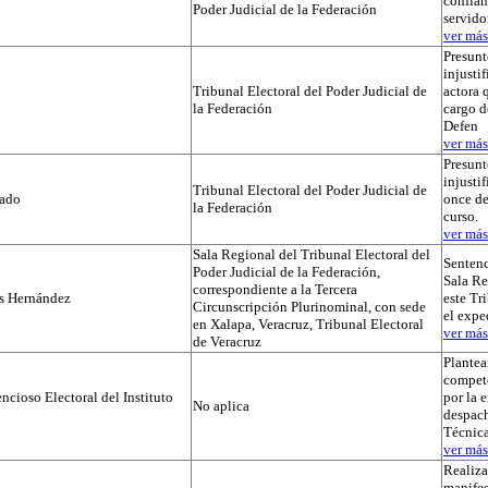
confian
Poder Judicial de la Federación
servido
ver más.
Presunt
injustif
Tribunal Electoral del Poder Judicial de
actora 
la Federación
cargo d
Defen
ver más.
Presunt
injusti
Tribunal Electoral del Poder Judicial de
tado
once de
la Federación
curso.
ver más.
Sala Regional del Tribunal Electoral del
Sentenc
Poder Judicial de la Federación,
Sala Re
correspondiente a la Tercera
os Hernández
este Tr
Circunscripción Plurinominal, con sede
el exp
en Xalapa, Veracruz, Tribunal Electoral
ver más.
de Veracruz
Plante
compet
cioso Electoral del Instituto
por la 
No aplica
despach
Técnica
ver más.
Realiza
manifes