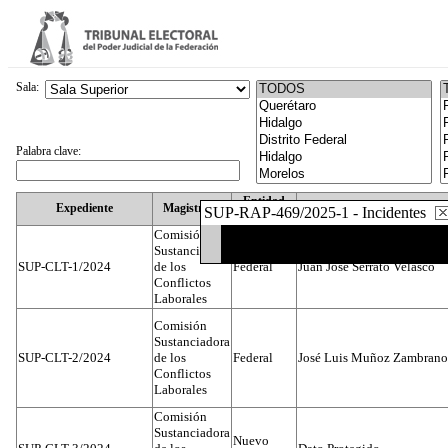
Sala:
Palabra clave:
Entidad
Expediente
Magistrado
SUP-RAP-469/2025-1 - Incidentes
Federativa
Comisión
Sustanciadora
SUP-CLT-1/2024
de los
Federal
Juan José Serrato Velasco
Conflictos
Laborales
Comisión
Sustanciadora
SUP-CLT-2/2024
de los
Federal
José Luis Muñoz Zambrano
Conflictos
Laborales
Comisión
Sustanciadora
Nuevo