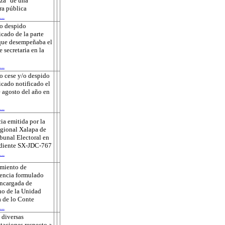
za" de una
ra pública
..
o despido
icado de la parte
que desempeñaba el
e secretaria en la
..
o cese y/o despido
ficado notificado el
 agosto del año en
..
ia emitida por la
gional Xalapa de
ibunal Electoral en
ediente SX-JDC-767
..
amiento de
encia formulado
encargada de
o de la Unidad
 de lo Conte
..
 diversas
taciones respecto a