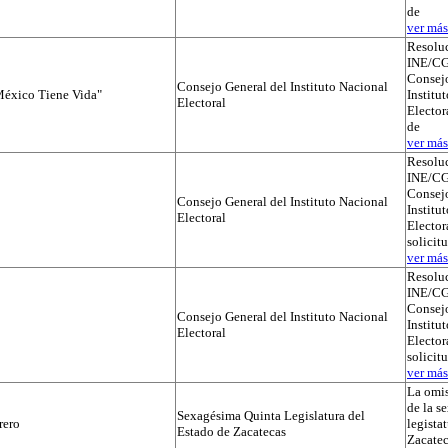
de
ver más.
Resolu
INE/CG
Consejo
Consejo General del Instituto Nacional
éxico Tiene Vida"
Institu
Electoral
Elector
de
ver más.
Resolu
INE/CG
Consejo
Consejo General del Instituto Nacional
Institu
Electoral
Electora
solicit
ver más.
Resolu
INE/CG
Consejo
Consejo General del Instituto Nacional
Institu
Electoral
Electora
solicit
ver más.
La omis
de la s
Sexagésima Quinta Legislatura del
rero
legista
Estado de Zacatecas
Zacatec