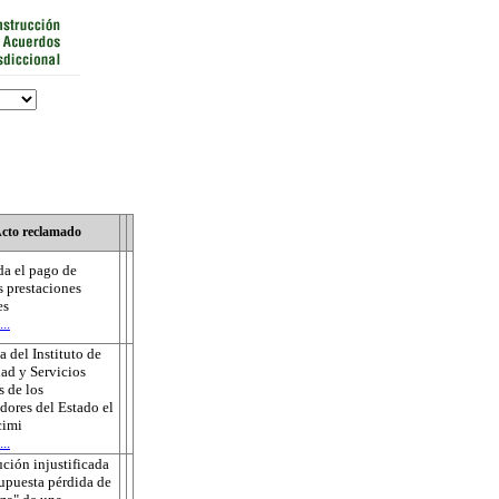
cto reclamado
a el pago de
s prestaciones
es
..
 del Instituto de
ad y Servicios
s de los
dores del Estado el
cimi
..
ución injustificada
supuesta pérdida de