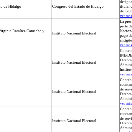
designa
do de Hidalgo
Congreso del Estado de Hidalgo
titular
de Cont
ver más.
La pres
parte de
Virginia Ramírez Camacho y
Naciona
Instituto Nacional Electoral
pago de
antigü
ver más.
Conteni
INE/DE
Direcci
Instituto Nacional Electoral
Adminis
Institu
ver más.
Conteni
constan
de serv
Instituto Nacional Electoral
Direcci
Admini
ver más.
Conteni
constan
de serv
Instituto Nacional Electoral
Direcci
Admini