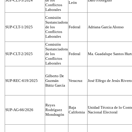
SUP-CLT-3/2024
de los
Dato Protegido
León
Conflictos
Laborales
Comisión
Sustanciadora
SUP-CLT-1/2025
de los
Federal
Adriana García Alonso
Conflictos
Laborales
Comisión
Sustanciadora
SUP-CLT-2/2025
de los
Federal
Ma. Guadalupe Santos Hur
Conflictos
Laborales
Gilberto De
SUP-REC-619/2025
Guzmán
Veracruz
José Elfego de Jesús River
Bátiz García
Reyes
Baja
Unidad Técnica de lo Conten
SUP-AG-66/2026
Rodríguez
California
Nacional Electoral
Mondragón