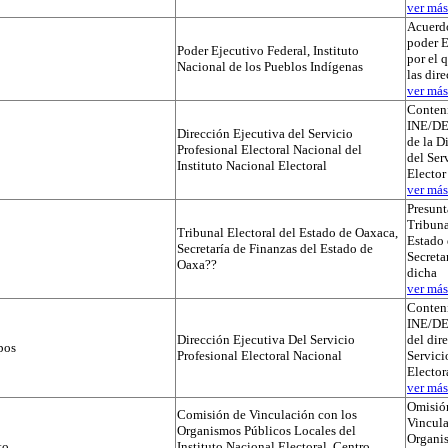
ver más.
Acuerdo
poder E
Poder Ejecutivo Federal, Instituto
por el 
Nacional de los Pueblos Indígenas
las dir
ver más.
Conteni
INE/D
Dirección Ejecutiva del Servicio
de la D
Profesional Electoral Nacional del
del Ser
Instituto Nacional Electoral
Elector
ver más.
Presunt
Tribuna
Tribunal Electoral del Estado de Oaxaca,
Estado 
Secretaría de Finanzas del Estado de
Secreta
Oaxa??
dicha
ver más.
Conteni
INE/D
Dirección Ejecutiva Del Servicio
del dir
pos
Profesional Electoral Nacional
Servici
Elector
ver más.
Omisió
Comisión de Vinculación con los
Vincula
Organismos Públicos Locales del
Organi
to
Instituto Nacional Electoral, Centro