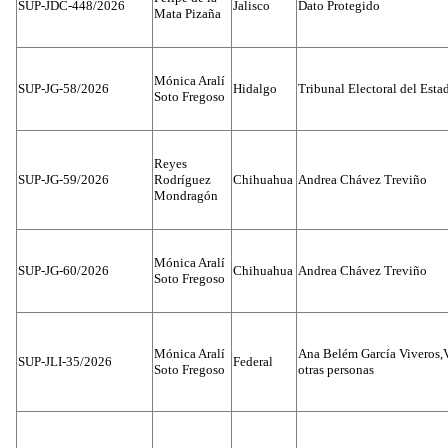
SUP-JDC-448/2026
Jalisco
Dato Protegido
Mata Pizaña
Mónica Aralí
SUP-JG-58/2026
Hidalgo
Tribunal Electoral del Esta
Soto Fregoso
Reyes
SUP-JG-59/2026
Rodríguez
Chihuahua
Andrea Chávez Treviño
Mondragón
Mónica Aralí
SUP-JG-60/2026
Chihuahua
Andrea Chávez Treviño
Soto Fregoso
Mónica Aralí
Ana Belém García Viveros,
SUP-JLI-35/2026
Federal
Soto Fregoso
otras personas