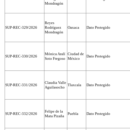
Mondragón
Reyes
SUP-REC-329/2026
Rodríguez
Oaxaca
Dato Protegido
Mondragón
Mónica Aralí
Ciudad de
SUP-REC-330/2026
Dato Protegido
Soto Fregoso
México
Claudia Valle
SUP-REC-331/2026
Tlaxcala
Dato Protegido
Aguilasocho
Felipe de la
SUP-REC-332/2026
Puebla
Dato Protegido
Mata Pizaña