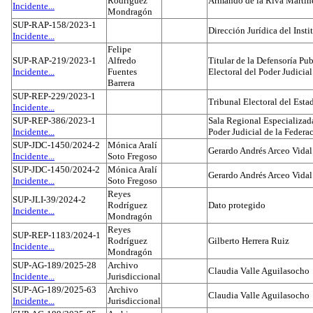
Rodríguez
Armando de la Riva Martín
Incidente...
Mondragón
SUP-RAP-158/2023-1
Dirección Jurídica del Insti
Incidente...
Felipe
SUP-RAP-219/2023-1
Alfredo
Titular de la Defensoría Pub
Incidente...
Fuentes
Electoral del Poder Judicial
Barrera
SUP-REP-229/2023-1
Tribunal Electoral del Est
Incidente...
SUP-REP-386/2023-1
Sala Regional Especializada
Incidente...
Poder Judicial de la Federa
SUP-JDC-1450/2024-2
Mónica Aralí
Gerardo Andrés Arceo Vidal
Incidente...
Soto Fregoso
SUP-JDC-1450/2024-2
Mónica Aralí
Gerardo Andrés Arceo Vidal
Incidente...
Soto Fregoso
Reyes
SUP-JLI-39/2024-2
Rodríguez
Dato protegido
Incidente...
Mondragón
Reyes
SUP-REP-1183/2024-1
Rodríguez
Gilberto Herrera Ruiz
Incidente...
Mondragón
SUP-AG-189/2025-28
Archivo
Claudia Valle Aguilasocho
Incidente...
Jurisdiccional
SUP-AG-189/2025-63
Archivo
Claudia Valle Aguilasocho
Incidente...
Jurisdiccional