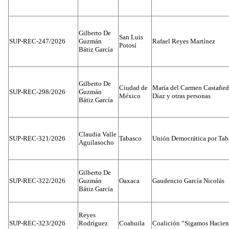
Gilberto De
San Luis
SUP-REC-247/2026
Guzmán
Rafael Reyes Martínez
Potosí
Bátiz García
Gilberto De
Ciudad de
María del Carmen Castañed
SUP-REC-298/2026
Guzmán
México
Díaz y otras personas
Bátiz García
Claudia Valle
SUP-REC-321/2026
Tabasco
Unión Democrática por Tab
Aguilasocho
Gilberto De
SUP-REC-322/2026
Guzmán
Oaxaca
Gaudencio García Nicolás
Bátiz García
Reyes
SUP-REC-323/2026
Rodríguez
Coahuila
Coalición “Sigamos Hacien