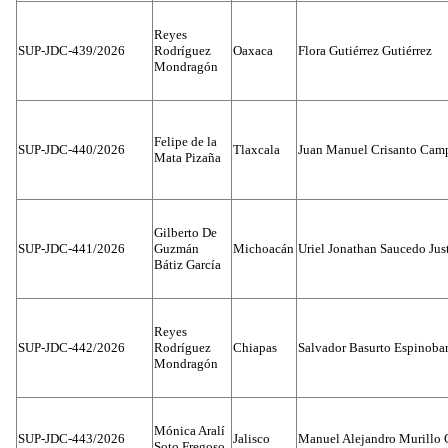
Reyes
SUP-JDC-439/2026
Rodríguez
Oaxaca
Flora Gutiérrez Gutiérrez
Mondragón
Felipe de la
SUP-JDC-440/2026
Tlaxcala
Juan Manuel Crisanto Cam
Mata Pizaña
Gilberto De
SUP-JDC-441/2026
Guzmán
Michoacán
Uriel Jonathan Saucedo Jus
Bátiz García
Reyes
SUP-JDC-442/2026
Rodríguez
Chiapas
Salvador Basurto Espinobar
Mondragón
Mónica Aralí
SUP-JDC-443/2026
Jalisco
Manuel Alejandro Murillo G
Soto Fregoso