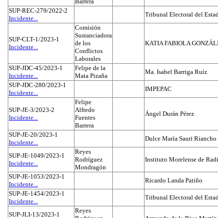
Barrera
SUP-REC-279/2022-2
Tribunal Electoral del Est
Incidente...
Comisión
Sustanciadora
SUP-CLT-1/2023-1
de los
KATIA FABIOLA GONZÁL
Incidente...
Conflictos
Laborales
SUP-JDC-45/2023-1
Felipe de la
Ma. Isabel Barriga Ruíz
Incidente...
Mata Pizaña
SUP-JDC-280/2023-1
IMPEPAC
Incidente...
Felipe
SUP-JE-3/2023-2
Alfredo
Ángel Durán Pérez
Incidente...
Fuentes
Barrera
SUP-JE-20/2023-1
Dulce María Sauri Riancho
Incidente...
Reyes
SUP-JE-1049/2023-1
Rodríguez
Instituto Morelense de Rad
Incidente...
Mondragón
SUP-JE-1053/2023-1
Ricardo Landa Patiño
Incidente...
SUP-JE-1454/2023-1
Tribunal Electoral del Esta
Incidente...
Reyes
SUP-JLI-13/2023-1