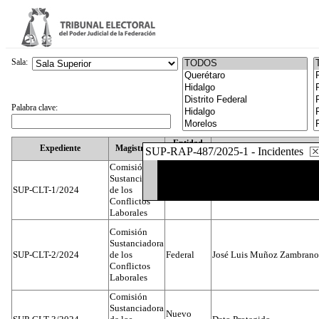
Sala:
Palabra clave:
Entidad
Expediente
Magistrado
SUP-RAP-487/2025-1 - Incidentes
Federativa
Comisión
Sustanciadora
SUP-CLT-1/2024
de los
Federal
Juan José Serrato Velasco
Conflictos
Laborales
Comisión
Sustanciadora
SUP-CLT-2/2024
de los
Federal
José Luis Muñoz Zambrano
Conflictos
Laborales
Comisión
Sustanciadora
Nuevo