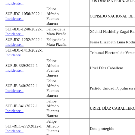
TUS DEMIAN FERNAND
Incidente...
Felipe
SUP-JDC-1056/2022-1
Alfredo
CONSEJO NACIONAL DE L
Incidente...
Fuentes
Barrera
SUP-JDC-1240/2022-1
Felipe de la
Xóchitl Nashielly Zagal Ra
Incidente...
Mata Pizaña
SUP-JDC-1252/2022-1
Felipe de la
Juana Elizabeth Luna Rodr
Incidente...
Mata Pizaña
SUP-JDC-1413/2022-1
Tribunal Electoral de Verac
Incidente...
Felipe
SUP-JE-339/2022-1
Alfredo
Uriel Díaz Caballero
Incidente...
Fuentes
Barrera
Felipe
SUP-JE-340/2022-1
Alfredo
Partido Unidad Popular en 
Incidente...
Fuentes
Barrera
Felipe
SUP-JE-341/2022-1
Alfredo
URIEL DÍAZ CABALLER
Incidente...
Fuentes
Barrera
Felipe
SUP-REC-272/2022-1
Alfredo
Dato protegido
Incidente...
Fuentes