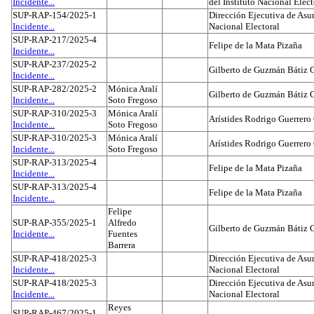
Incidente...
del Instituto Nacional Elect
SUP-RAP-154/2025-1
Dirección Ejecutiva de Asun
Incidente...
Nacional Electoral
SUP-RAP-217/2025-4
Felipe de la Mata Pizaña
Incidente...
SUP-RAP-237/2025-2
Gilberto de Guzmán Bátiz 
Incidente...
SUP-RAP-282/2025-2
Mónica Aralí
Gilberto de Guzmán Bátiz 
Incidente...
Soto Fregoso
SUP-RAP-310/2025-3
Mónica Aralí
Arístides Rodrigo Guerrero
Incidente...
Soto Fregoso
SUP-RAP-310/2025-3
Mónica Aralí
Arístides Rodrigo Guerrero
Incidente...
Soto Fregoso
SUP-RAP-313/2025-4
Felipe de la Mata Pizaña
Incidente...
SUP-RAP-313/2025-4
Felipe de la Mata Pizaña
Incidente...
Felipe
SUP-RAP-355/2025-1
Alfredo
Gilberto de Guzmán Bátiz 
Incidente...
Fuentes
Barrera
SUP-RAP-418/2025-3
Dirección Ejecutiva de Asun
Incidente...
Nacional Electoral
SUP-RAP-418/2025-3
Dirección Ejecutiva de Asun
Incidente...
Nacional Electoral
Reyes
SUP-RAP-467/2025-1