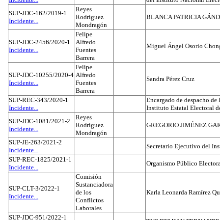
Reyes
SUP-JDC-162/2019-1
Rodríguez
BLANCA PATRICIA GÁN
Incidente...
Mondragón
Felipe
SUP-JDC-2456/2020-1
Alfredo
Miguel Ángel Osorio Chong
Incidente...
Fuentes
Barrera
Felipe
SUP-JDC-10255/2020-4
Alfredo
Sandra Pérez Cruz
Incidente...
Fuentes
Barrera
SUP-REC-343/2020-1
Encargado de despacho de la
Incidente...
Instituto Estatal Electoral 
Reyes
SUP-JDC-1081/2021-2
Rodríguez
GREGORIO JIMÉNEZ GA
Incidente...
Mondragón
SUP-JE-263/2021-2
Secretario Ejecutivo del Ins
Incidente...
SUP-REC-1825/2021-1
Organismo Público Electora
Incidente...
Comisión
Sustanciadora
SUP-CLT-3/2022-1
de los
Karla Leonarda Ramírez Qu
Incidente...
Conflictos
Laborales
SUP-JDC-951/2022-1