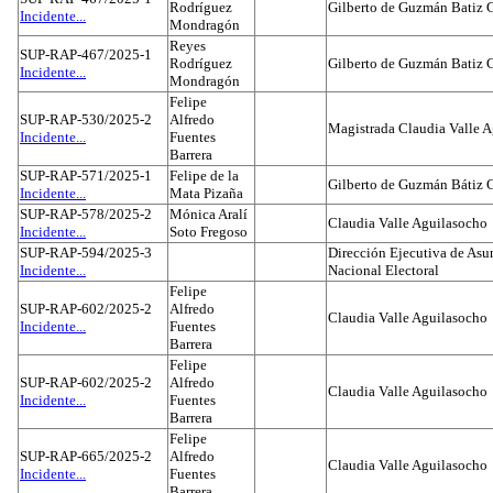
Rodríguez
Gilberto de Guzmán Batiz 
Incidente...
Mondragón
Reyes
SUP-RAP-467/2025-1
Rodríguez
Gilberto de Guzmán Batiz 
Incidente...
Mondragón
Felipe
SUP-RAP-530/2025-2
Alfredo
Magistrada Claudia Valle 
Incidente...
Fuentes
Barrera
SUP-RAP-571/2025-1
Felipe de la
Gilberto de Guzmán Bátiz 
Incidente...
Mata Pizaña
SUP-RAP-578/2025-2
Mónica Aralí
Claudia Valle Aguilasocho
Incidente...
Soto Fregoso
SUP-RAP-594/2025-3
Dirección Ejecutiva de Asun
Incidente...
Nacional Electoral
Felipe
SUP-RAP-602/2025-2
Alfredo
Claudia Valle Aguilasocho
Incidente...
Fuentes
Barrera
Felipe
SUP-RAP-602/2025-2
Alfredo
Claudia Valle Aguilasocho
Incidente...
Fuentes
Barrera
Felipe
SUP-RAP-665/2025-2
Alfredo
Claudia Valle Aguilasocho
Incidente...
Fuentes
Barrera