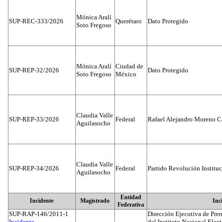
Mónica Aralí
SUP-REC-333/2026
Querétaro
Dato Protegido
Soto Fregoso
Mónica Aralí
Ciudad de
SUP-REP-32/2026
Dato Protegido
Soto Fregoso
México
Claudia Valle
SUP-REP-33/2026
Federal
Rafael Alejandro Moreno C
Aguilasocho
Claudia Valle
SUP-REP-34/2026
Federal
Partido Revolución Institu
Aguilasocho
Entidad
Incidente
Magistrado
Inc
Federativa
SUP-RAP-146/2011-1
Dirección Ejecutiva de Prer
Incidente...
del Instituto Nacional Elect