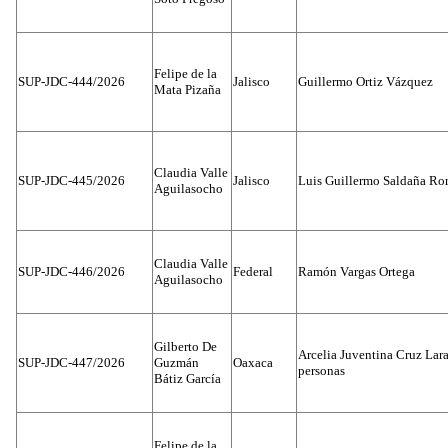
Felipe de la
SUP-JDC-444/2026
Jalisco
Guillermo Ortiz Vázquez
Mata Pizaña
Claudia Valle
SUP-JDC-445/2026
Jalisco
Luis Guillermo Saldaña Ro
Aguilasocho
Claudia Valle
SUP-JDC-446/2026
Federal
Ramón Vargas Ortega
Aguilasocho
Gilberto De
Arcelia Juventina Cruz Lara
SUP-JDC-447/2026
Guzmán
Oaxaca
personas
Bátiz García
Felipe de la