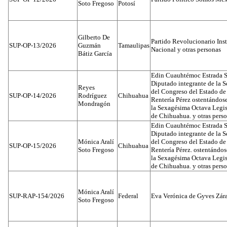
Soto Fregoso
Potosí
Gilberto De
Partido Revolucionario Inst
SUP-OP-13/2026
Guzmán
Tamaulipas
Nacional y otras personas
Bátiz García
Edin Cuauhtémoc Estrada S
Diputado integrante de la 
Reyes
del Congreso del Estado d
SUP-OP-14/2026
Rodríguez
Chihuahua
Rentería Pérez ostentándos
Mondragón
la Sexagésima Octava Legis
de Chihuahua. y otras pers
Edin Cuauhtémoc Estrada S
Diputado integrante de la 
Mónica Aralí
del Congreso del Estado d
SUP-OP-15/2026
Chihuahua
Soto Fregoso
Rentería Pérez. ostentándo
la Sexagésima Octava Legis
de Chihuahua. y otras pers
Mónica Aralí
SUP-RAP-154/2026
Federal
Eva Verónica de Gyves Zár
Soto Fregoso