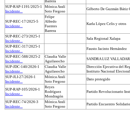
Barrera
SUP-RAP-1191/2025-1
Mónica Aralí
Gilberto De Guzmán Bátiz 
Incidente...
Soto Fregoso
Felipe
SUP-REC-17/2025-5
Alfredo
Karla López Celis y otros
Incidente...
Fuentes
Barrera
SUP-REC-273/2025-1
Sala Regional Xalapa
Incidente...
SUP-REC-317/2025-1
Fausto Jacinto Hernández
Incidente...
SUP-REC-588/2025-2
Claudia Valle
SANDRA LUZ VALLADAR
Incidente...
Aguilasocho
SUP-JDC-140/2026-1
Claudia Valle
Dirección Ejecutiva del Reg
Incidente...
Aguilasocho
Instituto Nacional Electoral
SUP-JLI-27/2026-1
Mónica Aralí
Dato protegido
Incidente...
Soto Fregoso
Reyes
SUP-RAP-105/2026-1
Rodríguez
Partido Revolucionario Inst
Incidente...
Mondragón
SUP-REC-74/2026-3
Mónica Aralí
Partido Encuentro Solidario
Incidente...
Soto Fregoso