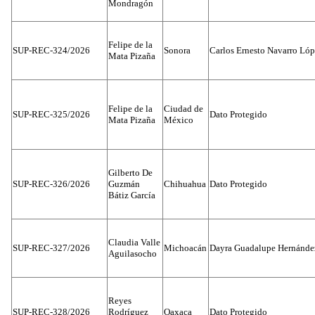
Mondragón
Felipe de la
SUP-REC-324/2026
Sonora
Carlos Ernesto Navarro Ló
Mata Pizaña
Felipe de la
Ciudad de
SUP-REC-325/2026
Dato Protegido
Mata Pizaña
México
Gilberto De
SUP-REC-326/2026
Guzmán
Chihuahua
Dato Protegido
Bátiz García
Claudia Valle
SUP-REC-327/2026
Michoacán
Dayra Guadalupe Hernánde
Aguilasocho
Reyes
SUP-REC-328/2026
Rodríguez
Oaxaca
Dato Protegido