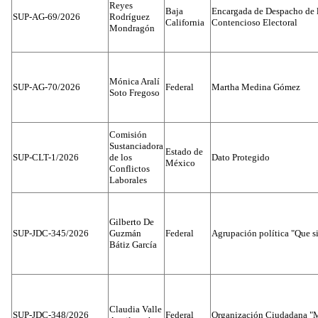
Reyes
Baja
Encargada de Despacho de 
SUP-AG-69/2026
Rodríguez
California
Contencioso Electoral
Mondragón
Mónica Aralí
SUP-AG-70/2026
Federal
Martha Medina Gómez
Soto Fregoso
Comisión
Sustanciadora
Estado de
SUP-CLT-1/2026
de los
Dato Protegido
México
Conflictos
Laborales
Gilberto De
SUP-JDC-345/2026
Guzmán
Federal
Agrupación política "Que s
Bátiz García
Claudia Valle
SUP-JDC-348/2026
Federal
Organización Ciudadana "M