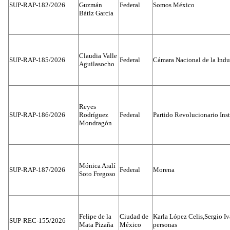
SUP-RAP-182/2026
Guzmán
Federal
Somos México
Bátiz García
Claudia Valle
SUP-RAP-185/2026
Federal
Cámara Nacional de la Indus
Aguilasocho
Reyes
SUP-RAP-186/2026
Rodríguez
Federal
Partido Revolucionario Inst
Mondragón
Mónica Aralí
SUP-RAP-187/2026
Federal
Morena
Soto Fregoso
Felipe de la
Ciudad de
Karla López Celis,Sergio I
SUP-REC-155/2026
Mata Pizaña
México
personas