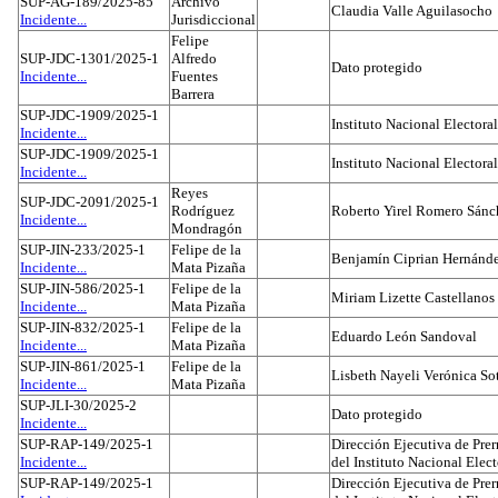
SUP-AG-189/2025-85
Archivo
Claudia Valle Aguilasocho
Incidente...
Jurisdiccional
Felipe
SUP-JDC-1301/2025-1
Alfredo
Dato protegido
Incidente...
Fuentes
Barrera
SUP-JDC-1909/2025-1
Instituto Nacional Electoral
Incidente...
SUP-JDC-1909/2025-1
Instituto Nacional Electoral
Incidente...
Reyes
SUP-JDC-2091/2025-1
Rodríguez
Roberto Yirel Romero Sánc
Incidente...
Mondragón
SUP-JIN-233/2025-1
Felipe de la
Benjamín Ciprian Hernánd
Incidente...
Mata Pizaña
SUP-JIN-586/2025-1
Felipe de la
Miriam Lizette Castellanos
Incidente...
Mata Pizaña
SUP-JIN-832/2025-1
Felipe de la
Eduardo León Sandoval
Incidente...
Mata Pizaña
SUP-JIN-861/2025-1
Felipe de la
Lisbeth Nayeli Verónica So
Incidente...
Mata Pizaña
SUP-JLI-30/2025-2
Dato protegido
Incidente...
SUP-RAP-149/2025-1
Dirección Ejecutiva de Prer
Incidente...
del Instituto Nacional Elect
SUP-RAP-149/2025-1
Dirección Ejecutiva de Prer