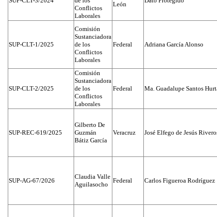
SUP-CLT-3/2024
de los
Dato Protegido
León
Conflictos
Laborales
Comisión
Sustanciadora
SUP-CLT-1/2025
de los
Federal
Adriana García Alonso
Conflictos
Laborales
Comisión
Sustanciadora
SUP-CLT-2/2025
de los
Federal
Ma. Guadalupe Santos Hur
Conflictos
Laborales
Gilberto De
SUP-REC-619/2025
Guzmán
Veracruz
José Elfego de Jesús River
Bátiz García
Claudia Valle
SUP-AG-67/2026
Federal
Carlos Figueroa Rodríguez
Aguilasocho