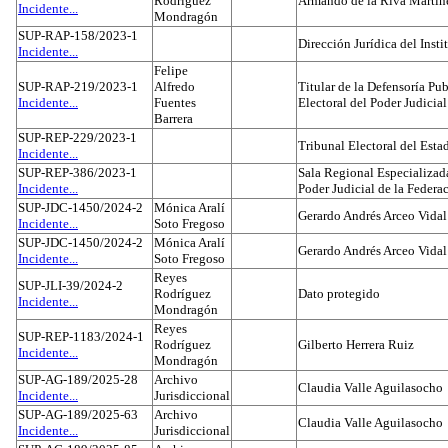
Rodríguez
Armando de la Riva Martín
Incidente...
Mondragón
SUP-RAP-158/2023-1
Dirección Jurídica del Insti
Incidente...
Felipe
SUP-RAP-219/2023-1
Alfredo
Titular de la Defensoría Pub
Incidente...
Fuentes
Electoral del Poder Judicial
Barrera
SUP-REP-229/2023-1
Tribunal Electoral del Est
Incidente...
SUP-REP-386/2023-1
Sala Regional Especializada
Incidente...
Poder Judicial de la Federa
SUP-JDC-1450/2024-2
Mónica Aralí
Gerardo Andrés Arceo Vidal
Incidente...
Soto Fregoso
SUP-JDC-1450/2024-2
Mónica Aralí
Gerardo Andrés Arceo Vidal
Incidente...
Soto Fregoso
Reyes
SUP-JLI-39/2024-2
Rodríguez
Dato protegido
Incidente...
Mondragón
Reyes
SUP-REP-1183/2024-1
Rodríguez
Gilberto Herrera Ruiz
Incidente...
Mondragón
SUP-AG-189/2025-28
Archivo
Claudia Valle Aguilasocho
Incidente...
Jurisdiccional
SUP-AG-189/2025-63
Archivo
Claudia Valle Aguilasocho
Incidente...
Jurisdiccional