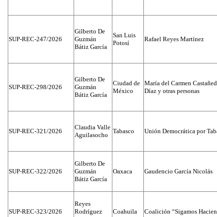
Gilberto De
San Luis
SUP-REC-247/2026
Guzmán
Rafael Reyes Martínez
Potosí
Bátiz García
Gilberto De
Ciudad de
María del Carmen Castañed
SUP-REC-298/2026
Guzmán
México
Díaz y otras personas
Bátiz García
Claudia Valle
SUP-REC-321/2026
Tabasco
Unión Democrática por Tab
Aguilasocho
Gilberto De
SUP-REC-322/2026
Guzmán
Oaxaca
Gaudencio García Nicolás
Bátiz García
Reyes
SUP-REC-323/2026
Rodríguez
Coahuila
Coalición “Sigamos Hacien