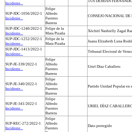
TUS DEMIAN FERNAND
Incidente...
Felipe
SUP-JDC-1056/2022-1
Alfredo
CONSEJO NACIONAL DE L
Incidente...
Fuentes
Barrera
SUP-JDC-1240/2022-1
Felipe de la
Xóchitl Nashielly Zagal Ra
Incidente...
Mata Pizaña
SUP-JDC-1252/2022-1
Felipe de la
Juana Elizabeth Luna Rodr
Incidente...
Mata Pizaña
SUP-JDC-1413/2022-1
Tribunal Electoral de Verac
Incidente...
Felipe
SUP-JE-339/2022-1
Alfredo
Uriel Díaz Caballero
Incidente...
Fuentes
Barrera
Felipe
SUP-JE-340/2022-1
Alfredo
Partido Unidad Popular en 
Incidente...
Fuentes
Barrera
Felipe
SUP-JE-341/2022-1
Alfredo
URIEL DÍAZ CABALLER
Incidente...
Fuentes
Barrera
Felipe
SUP-REC-272/2022-1
Alfredo
Dato protegido
Incidente...
Fuentes