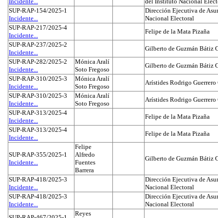
Incidente...
del Instituto Nacional Elect
SUP-RAP-154/2025-1
Dirección Ejecutiva de Asun
Incidente...
Nacional Electoral
SUP-RAP-217/2025-4
Felipe de la Mata Pizaña
Incidente...
SUP-RAP-237/2025-2
Gilberto de Guzmán Bátiz 
Incidente...
SUP-RAP-282/2025-2
Mónica Aralí
Gilberto de Guzmán Bátiz 
Incidente...
Soto Fregoso
SUP-RAP-310/2025-3
Mónica Aralí
Arístides Rodrigo Guerrero
Incidente...
Soto Fregoso
SUP-RAP-310/2025-3
Mónica Aralí
Arístides Rodrigo Guerrero
Incidente...
Soto Fregoso
SUP-RAP-313/2025-4
Felipe de la Mata Pizaña
Incidente...
SUP-RAP-313/2025-4
Felipe de la Mata Pizaña
Incidente...
Felipe
SUP-RAP-355/2025-1
Alfredo
Gilberto de Guzmán Bátiz 
Incidente...
Fuentes
Barrera
SUP-RAP-418/2025-3
Dirección Ejecutiva de Asun
Incidente...
Nacional Electoral
SUP-RAP-418/2025-3
Dirección Ejecutiva de Asun
Incidente...
Nacional Electoral
Reyes
SUP-RAP-467/2025-1