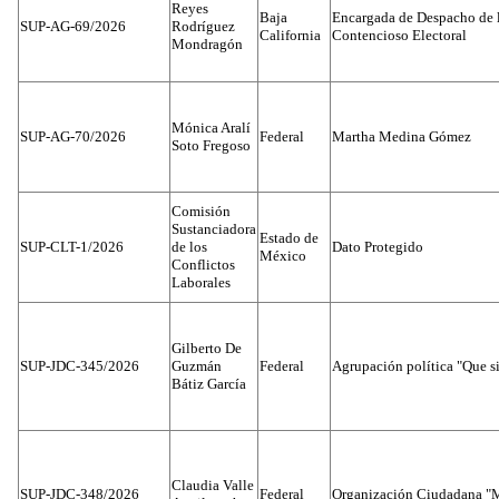
Reyes
Baja
Encargada de Despacho de 
SUP-AG-69/2026
Rodríguez
California
Contencioso Electoral
Mondragón
Mónica Aralí
SUP-AG-70/2026
Federal
Martha Medina Gómez
Soto Fregoso
Comisión
Sustanciadora
Estado de
SUP-CLT-1/2026
de los
Dato Protegido
México
Conflictos
Laborales
Gilberto De
SUP-JDC-345/2026
Guzmán
Federal
Agrupación política "Que s
Bátiz García
Claudia Valle
SUP-JDC-348/2026
Federal
Organización Ciudadana "M