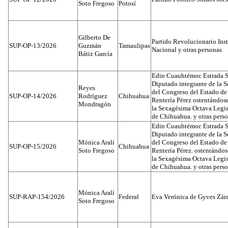
Soto Fregoso
Potosí
Gilberto De
Partido Revolucionario Inst
SUP-OP-13/2026
Guzmán
Tamaulipas
Nacional y otras personas
Bátiz García
Edin Cuauhtémoc Estrada S
Diputado integrante de la 
Reyes
del Congreso del Estado d
SUP-OP-14/2026
Rodríguez
Chihuahua
Rentería Pérez ostentándos
Mondragón
la Sexagésima Octava Legis
de Chihuahua. y otras pers
Edin Cuauhtémoc Estrada S
Diputado integrante de la 
Mónica Aralí
del Congreso del Estado d
SUP-OP-15/2026
Chihuahua
Soto Fregoso
Rentería Pérez. ostentándo
la Sexagésima Octava Legis
de Chihuahua. y otras pers
Mónica Aralí
SUP-RAP-154/2026
Federal
Eva Verónica de Gyves Zár
Soto Fregoso