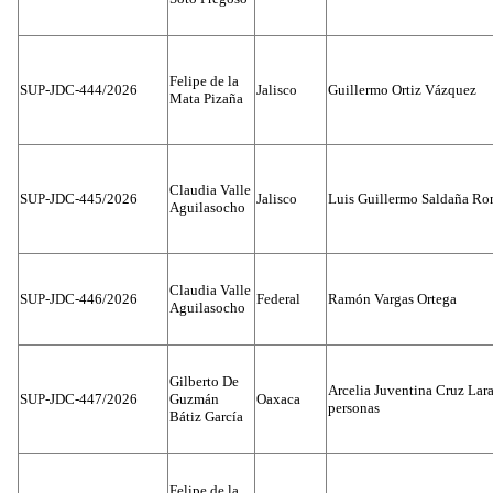
Felipe de la
SUP-JDC-444/2026
Jalisco
Guillermo Ortiz Vázquez
Mata Pizaña
Claudia Valle
SUP-JDC-445/2026
Jalisco
Luis Guillermo Saldaña Ro
Aguilasocho
Claudia Valle
SUP-JDC-446/2026
Federal
Ramón Vargas Ortega
Aguilasocho
Gilberto De
Arcelia Juventina Cruz Lara
SUP-JDC-447/2026
Guzmán
Oaxaca
personas
Bátiz García
Felipe de la