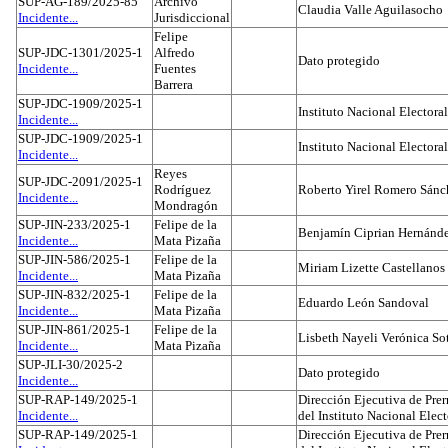
SUP-AG-189/2025-85
Archivo
Claudia Valle Aguilasocho
Incidente...
Jurisdiccional
Felipe
SUP-JDC-1301/2025-1
Alfredo
Dato protegido
Incidente...
Fuentes
Barrera
SUP-JDC-1909/2025-1
Instituto Nacional Electoral
Incidente...
SUP-JDC-1909/2025-1
Instituto Nacional Electoral
Incidente...
Reyes
SUP-JDC-2091/2025-1
Rodríguez
Roberto Yirel Romero Sánc
Incidente...
Mondragón
SUP-JIN-233/2025-1
Felipe de la
Benjamín Ciprian Hernánd
Incidente...
Mata Pizaña
SUP-JIN-586/2025-1
Felipe de la
Miriam Lizette Castellanos
Incidente...
Mata Pizaña
SUP-JIN-832/2025-1
Felipe de la
Eduardo León Sandoval
Incidente...
Mata Pizaña
SUP-JIN-861/2025-1
Felipe de la
Lisbeth Nayeli Verónica So
Incidente...
Mata Pizaña
SUP-JLI-30/2025-2
Dato protegido
Incidente...
SUP-RAP-149/2025-1
Dirección Ejecutiva de Prer
Incidente...
del Instituto Nacional Elect
SUP-RAP-149/2025-1
Dirección Ejecutiva de Prer