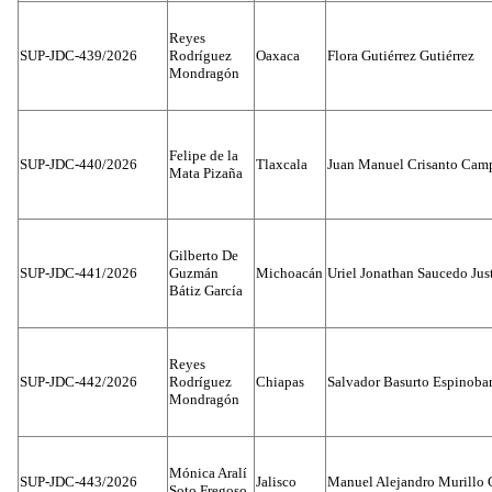
Reyes
SUP-JDC-439/2026
Rodríguez
Oaxaca
Flora Gutiérrez Gutiérrez
Mondragón
Felipe de la
SUP-JDC-440/2026
Tlaxcala
Juan Manuel Crisanto Cam
Mata Pizaña
Gilberto De
SUP-JDC-441/2026
Guzmán
Michoacán
Uriel Jonathan Saucedo Jus
Bátiz García
Reyes
SUP-JDC-442/2026
Rodríguez
Chiapas
Salvador Basurto Espinobar
Mondragón
Mónica Aralí
SUP-JDC-443/2026
Jalisco
Manuel Alejandro Murillo G
Soto Fregoso