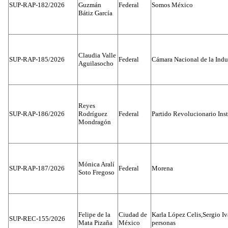
SUP-RAP-182/2026
Guzmán
Federal
Somos México
Bátiz García
Claudia Valle
SUP-RAP-185/2026
Federal
Cámara Nacional de la Indus
Aguilasocho
Reyes
SUP-RAP-186/2026
Rodríguez
Federal
Partido Revolucionario Inst
Mondragón
Mónica Aralí
SUP-RAP-187/2026
Federal
Morena
Soto Fregoso
Felipe de la
Ciudad de
Karla López Celis,Sergio I
SUP-REC-155/2026
Mata Pizaña
México
personas