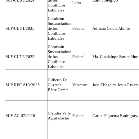
SUP-CLT-3/2024
de los
Dato Protegido
León
Conflictos
Laborales
Comisión
Sustanciadora
SUP-CLT-1/2025
de los
Federal
Adriana García Alonso
Conflictos
Laborales
Comisión
Sustanciadora
SUP-CLT-2/2025
de los
Federal
Ma. Guadalupe Santos Hur
Conflictos
Laborales
Gilberto De
SUP-REC-619/2025
Guzmán
Veracruz
José Elfego de Jesús River
Bátiz García
Claudia Valle
SUP-AG-67/2026
Federal
Carlos Figueroa Rodríguez
Aguilasocho