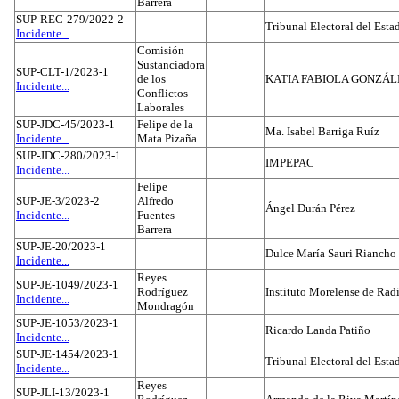
Barrera
SUP-REC-279/2022-2
Tribunal Electoral del Est
Incidente...
Comisión
Sustanciadora
SUP-CLT-1/2023-1
de los
KATIA FABIOLA GONZÁL
Incidente...
Conflictos
Laborales
SUP-JDC-45/2023-1
Felipe de la
Ma. Isabel Barriga Ruíz
Incidente...
Mata Pizaña
SUP-JDC-280/2023-1
IMPEPAC
Incidente...
Felipe
SUP-JE-3/2023-2
Alfredo
Ángel Durán Pérez
Incidente...
Fuentes
Barrera
SUP-JE-20/2023-1
Dulce María Sauri Riancho
Incidente...
Reyes
SUP-JE-1049/2023-1
Rodríguez
Instituto Morelense de Rad
Incidente...
Mondragón
SUP-JE-1053/2023-1
Ricardo Landa Patiño
Incidente...
SUP-JE-1454/2023-1
Tribunal Electoral del Esta
Incidente...
Reyes
SUP-JLI-13/2023-1