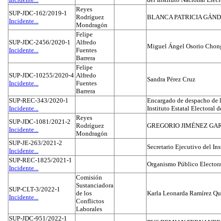
Reyes
SUP-JDC-162/2019-1
Rodríguez
BLANCA PATRICIA GÁN
Incidente...
Mondragón
Felipe
SUP-JDC-2456/2020-1
Alfredo
Miguel Ángel Osorio Chong
Incidente...
Fuentes
Barrera
Felipe
SUP-JDC-10255/2020-4
Alfredo
Sandra Pérez Cruz
Incidente...
Fuentes
Barrera
SUP-REC-343/2020-1
Encargado de despacho de la
Incidente...
Instituto Estatal Electoral 
Reyes
SUP-JDC-1081/2021-2
Rodríguez
GREGORIO JIMÉNEZ GA
Incidente...
Mondragón
SUP-JE-263/2021-2
Secretario Ejecutivo del Ins
Incidente...
SUP-REC-1825/2021-1
Organismo Público Electora
Incidente...
Comisión
Sustanciadora
SUP-CLT-3/2022-1
de los
Karla Leonarda Ramírez Qu
Incidente...
Conflictos
Laborales
SUP-JDC-951/2022-1