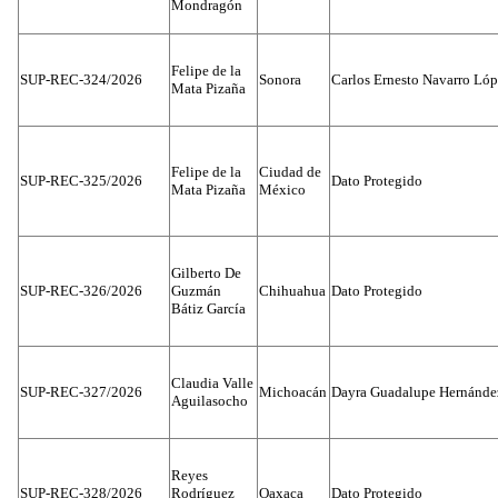
Mondragón
Felipe de la
SUP-REC-324/2026
Sonora
Carlos Ernesto Navarro Ló
Mata Pizaña
Felipe de la
Ciudad de
SUP-REC-325/2026
Dato Protegido
Mata Pizaña
México
Gilberto De
SUP-REC-326/2026
Guzmán
Chihuahua
Dato Protegido
Bátiz García
Claudia Valle
SUP-REC-327/2026
Michoacán
Dayra Guadalupe Hernánde
Aguilasocho
Reyes
SUP-REC-328/2026
Rodríguez
Oaxaca
Dato Protegido