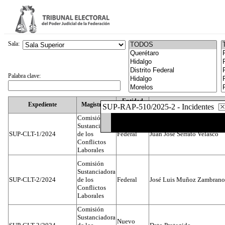
Sala:
Palabra clave:
Entidad
Expediente
Magistrado
SUP-RAP-510/2025-2 - Incidentes
Federativa
Comisión
Sustanciadora
SUP-CLT-1/2024
de los
Federal
Juan José Serrato Velasco
Conflictos
Laborales
Comisión
Sustanciadora
SUP-CLT-2/2024
de los
Federal
José Luis Muñoz Zambrano
Conflictos
Laborales
Comisión
Sustanciadora
Nuevo