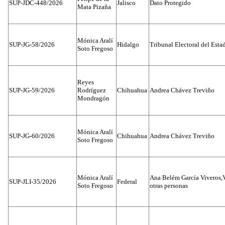
SUP-JDC-448/2026
Jalisco
Dato Protegido
Mata Pizaña
Mónica Aralí
SUP-JG-58/2026
Hidalgo
Tribunal Electoral del Esta
Soto Fregoso
Reyes
SUP-JG-59/2026
Rodríguez
Chihuahua
Andrea Chávez Treviño
Mondragón
Mónica Aralí
SUP-JG-60/2026
Chihuahua
Andrea Chávez Treviño
Soto Fregoso
Mónica Aralí
Ana Belém García Viveros,
SUP-JLI-35/2026
Federal
Soto Fregoso
otras personas