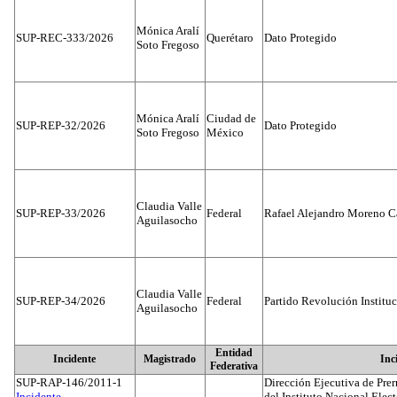
Mónica Aralí
SUP-REC-333/2026
Querétaro
Dato Protegido
Soto Fregoso
Mónica Aralí
Ciudad de
SUP-REP-32/2026
Dato Protegido
Soto Fregoso
México
Claudia Valle
SUP-REP-33/2026
Federal
Rafael Alejandro Moreno C
Aguilasocho
Claudia Valle
SUP-REP-34/2026
Federal
Partido Revolución Institu
Aguilasocho
Entidad
Incidente
Magistrado
Inc
Federativa
SUP-RAP-146/2011-1
Dirección Ejecutiva de Prer
Incidente...
del Instituto Nacional Elect