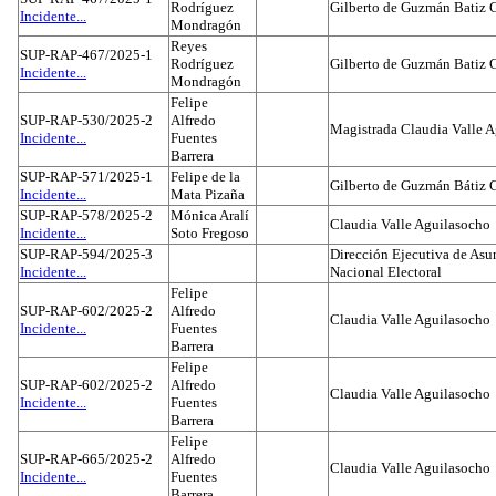
Rodríguez
Gilberto de Guzmán Batiz 
Incidente...
Mondragón
Reyes
SUP-RAP-467/2025-1
Rodríguez
Gilberto de Guzmán Batiz 
Incidente...
Mondragón
Felipe
SUP-RAP-530/2025-2
Alfredo
Magistrada Claudia Valle 
Incidente...
Fuentes
Barrera
SUP-RAP-571/2025-1
Felipe de la
Gilberto de Guzmán Bátiz 
Incidente...
Mata Pizaña
SUP-RAP-578/2025-2
Mónica Aralí
Claudia Valle Aguilasocho
Incidente...
Soto Fregoso
SUP-RAP-594/2025-3
Dirección Ejecutiva de Asun
Incidente...
Nacional Electoral
Felipe
SUP-RAP-602/2025-2
Alfredo
Claudia Valle Aguilasocho
Incidente...
Fuentes
Barrera
Felipe
SUP-RAP-602/2025-2
Alfredo
Claudia Valle Aguilasocho
Incidente...
Fuentes
Barrera
Felipe
SUP-RAP-665/2025-2
Alfredo
Claudia Valle Aguilasocho
Incidente...
Fuentes
Barrera