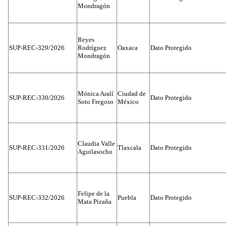
Mondragón
Reyes
SUP-REC-329/2026
Rodríguez
Oaxaca
Dato Protegido
Mondragón
Mónica Aralí
Ciudad de
SUP-REC-330/2026
Dato Protegido
Soto Fregoso
México
Claudia Valle
SUP-REC-331/2026
Tlaxcala
Dato Protegido
Aguilasocho
Felipe de la
SUP-REC-332/2026
Puebla
Dato Protegido
Mata Pizaña