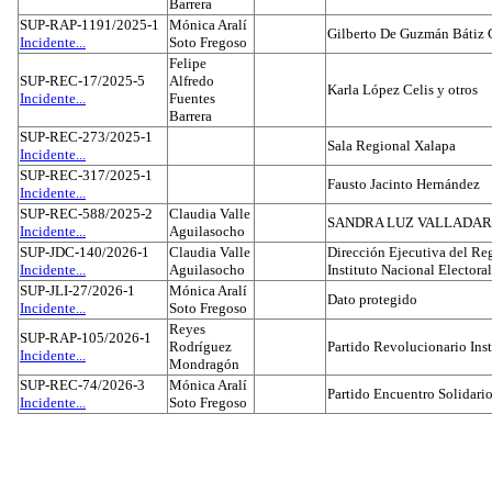
Barrera
SUP-RAP-1191/2025-1
Mónica Aralí
Gilberto De Guzmán Bátiz 
Incidente...
Soto Fregoso
Felipe
SUP-REC-17/2025-5
Alfredo
Karla López Celis y otros
Incidente...
Fuentes
Barrera
SUP-REC-273/2025-1
Sala Regional Xalapa
Incidente...
SUP-REC-317/2025-1
Fausto Jacinto Hernández
Incidente...
SUP-REC-588/2025-2
Claudia Valle
SANDRA LUZ VALLADAR
Incidente...
Aguilasocho
SUP-JDC-140/2026-1
Claudia Valle
Dirección Ejecutiva del Reg
Incidente...
Aguilasocho
Instituto Nacional Electoral
SUP-JLI-27/2026-1
Mónica Aralí
Dato protegido
Incidente...
Soto Fregoso
Reyes
SUP-RAP-105/2026-1
Rodríguez
Partido Revolucionario Inst
Incidente...
Mondragón
SUP-REC-74/2026-3
Mónica Aralí
Partido Encuentro Solidario
Incidente...
Soto Fregoso