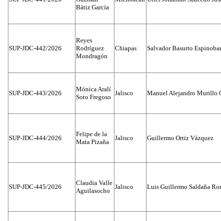
Bátiz García
Reyes
SUP-JDC-442/2026
Rodríguez
Chiapas
Salvador Basurto Espinobar
Mondragón
Mónica Aralí
SUP-JDC-443/2026
Jalisco
Manuel Alejandro Murillo G
Soto Fregoso
Felipe de la
SUP-JDC-444/2026
Jalisco
Guillermo Ortiz Vázquez
Mata Pizaña
Claudia Valle
SUP-JDC-445/2026
Jalisco
Luis Guillermo Saldaña Ro
Aguilasocho