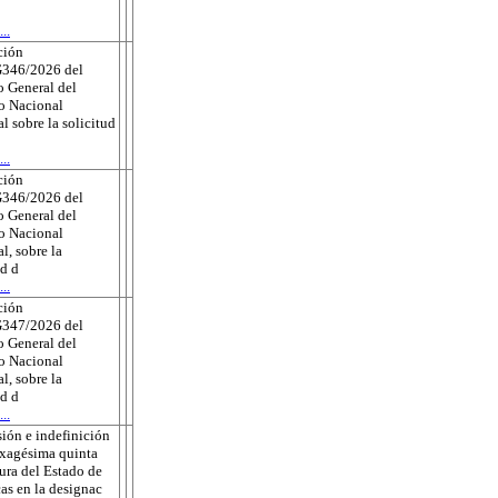
..
ción
346/2026 del
 General del
to Nacional
al sobre la solicitud
..
ción
346/2026 del
 General del
to Nacional
l, sobre la
ud d
..
ción
347/2026 del
 General del
to Nacional
l, sobre la
ud d
..
ión e indefinición
exagésima quinta
tura del Estado de
as en la designac