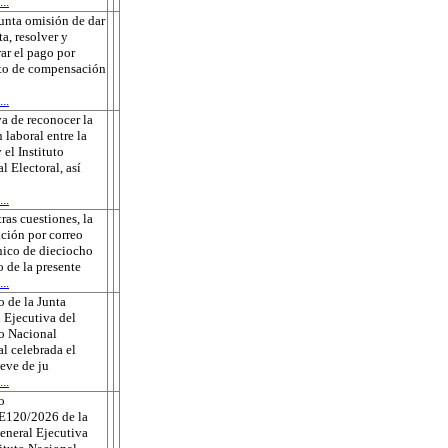
..
unta omisión de dar
ta, resolver y
rar el pago por
to de compensación
..
a de reconocer la
 laboral entre la
 el Instituto
l Electoral, así
..
tras cuestiones, la
ación por correo
nico de dieciocho
o de la presente
..
 de la Junta
 Ejecutiva del
to Nacional
al celebrada el
eve de ju
..
o
E120/2026 de la
eneral Ejecutiva