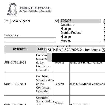
Sala:
Palabra clave:
Entidad
Expediente
Magistrado
SUP-RAP-578/2025-2 - Incidentes
Federativa
Comisión
Sustanciadora
SUP-CLT-1/2024
de los
Federal
Juan José Serrato Velasco
Conflictos
Laborales
Comisión
Sustanciadora
SUP-CLT-2/2024
de los
Federal
José Luis Muñoz Zambrano
Conflictos
Laborales
Comisión
Sustanciadora
Nuevo