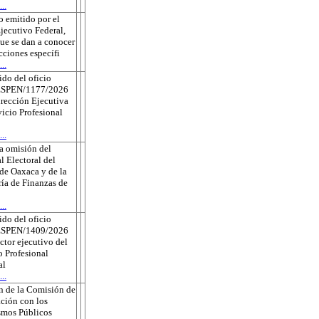
..
 emitido por el
jecutivo Federal,
que se dan a conocer
ecciones específi
..
do del oficio
ESPEN/1177/2026
irección Ejecutiva
vicio Profesional
..
a omisión del
l Electoral del
de Oaxaca y de la
ría de Finanzas de
..
do del oficio
ESPEN/1409/2026
ector ejecutivo del
o Profesional
al
..
n de la Comisión de
ción con los
smos Públicos