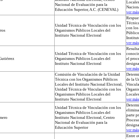
Locales
Nacional de Evaluación para la
Naciona
Educación Superior, A.C. (CENEVAL)
ver más.
Respues
Técnica
Unidad Técnica de Vinculación con los
con lo
ros
Organismos Públicos Locales del
Público
Instituto Nacional Electoral
Institu
ver más.
Result
Unidad Técnica de Vinculación con los
conocim
utiérrez
Organismos Públicos Locales del
el proc
Instituto Nacional Electoral
designa
ver más.
Comisión de Vinculación de la Unidad
Determi
Técnica con los Organismos Públicos
de la U
Locales del Instituto Nacional Electoral,
Vincula
Unidad Técnica de Vinculación con los
Organi
Organismos Públicos Locales del
Locale
Instituto Nacional Electoral
ver más.
Determ
Unidad Técnica de Vinculación con los
elimina
Organismos Públicos Locales del
parte p
mero
Instituto Nacional Electoral, Centro
Proceso
Nacional de Evaluación para la
designa
Educación Superior
ver más.
Entre o