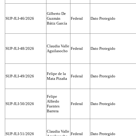
Gilberto De
SUP-JLI-46/2026
Guzmán
Federal
Dato Protegido
Bátiz García
Claudia Valle
SUP-JLI-48/2026
Federal
Dato Protegido
Aguilasocho
Felipe de la
SUP-JLI-49/2026
Federal
Dato Protegido
Mata Pizaña
Felipe
Alfredo
SUP-JLI-50/2026
Federal
Dato Protegido
Fuentes
Barrera
Claudia Valle
SUP-JLI-51/2026
Federal
Dato Protegido