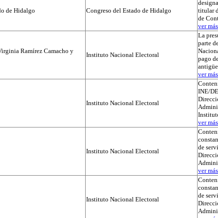
designa
do de Hidalgo
Congreso del Estado de Hidalgo
titular
de Cont
ver más.
La pres
parte de
Virginia Ramírez Camacho y
Naciona
Instituto Nacional Electoral
pago de
antigü
ver más.
Conteni
INE/DE
Direcci
Instituto Nacional Electoral
Adminis
Institu
ver más.
Conteni
constan
de serv
Instituto Nacional Electoral
Direcci
Admini
ver más.
Conteni
constan
de serv
Instituto Nacional Electoral
Direcci
Admini