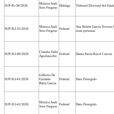
Mónica Aralí
SUP-JG-58/2026
Hidalgo
Tribunal Electoral del Esta
Soto Fregoso
Mónica Aralí
Ana Belém García Viveros,
SUP-JLI-35/2026
Federal
Soto Fregoso
otras personas
Claudia Valle
SUP-JLI-40/2026
Federal
Dania Paola Ravel Cuevas
Aguilasocho
Gilberto De
SUP-JLI-41/2026
Guzmán
Federal
Dato Protegido
Bátiz García
Mónica Aralí
SUP-JLI-42/2026
Federal
Dato Protegido
Soto Fregoso