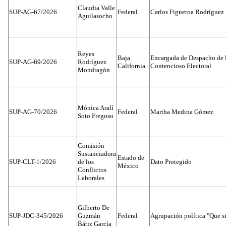
Claudia Valle
SUP-AG-67/2026
Federal
Carlos Figueroa Rodríguez
Aguilasocho
Reyes
Baja
Encargada de Despacho de 
SUP-AG-69/2026
Rodríguez
California
Contencioso Electoral
Mondragón
Mónica Aralí
SUP-AG-70/2026
Federal
Martha Medina Gómez
Soto Fregoso
Comisión
Sustanciadora
Estado de
SUP-CLT-1/2026
de los
Dato Protegido
México
Conflictos
Laborales
Gilberto De
SUP-JDC-345/2026
Guzmán
Federal
Agrupación política "Que s
Bátiz García