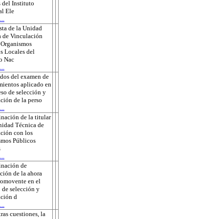
 del Instituto
l Ele
..
ta de la Unidad
 de Vinculación
s Organismos
s Locales del
to Nac
..
ados del examen de
ientos aplicado en
eso de selección y
ción de la perso
..
nación de la titular
nidad Técnica de
ción con los
smos Públicos
s
..
inación de
ción de la ahora
romovente en el
 de selección y
ción d
..
tras cuestiones, la