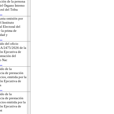
ción de la persona
 del Órgano Interno
rol del Tribu
..
unta omisión por
l Instituto
l Electoral del
 la prima de
edad y
..
do del oficio
A/2475/2026 de la
ón Ejecutiva de
tración del
to Nac
..
do de la
cia de prestación
icios, emitida por la
ón Ejecutiva de
s
..
do de la
cia de prestación
icios emitida por la
ón Ejecutiva de
st