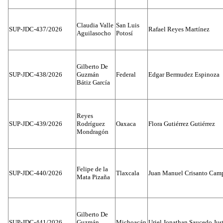
Claudia Valle
San Luis
SUP-JDC-437/2026
Rafael Reyes Martínez
Aguilasocho
Potosí
Gilberto De
SUP-JDC-438/2026
Guzmán
Federal
Edgar Bermudez Espinoza
Bátiz García
Reyes
SUP-JDC-439/2026
Rodríguez
Oaxaca
Flora Gutiérrez Gutiérrez
Mondragón
Felipe de la
SUP-JDC-440/2026
Tlaxcala
Juan Manuel Crisanto Cam
Mata Pizaña
Gilberto De
SUP-JDC-441/2026
Guzmán
Michoacán
Uriel Jonathan Saucedo Jus