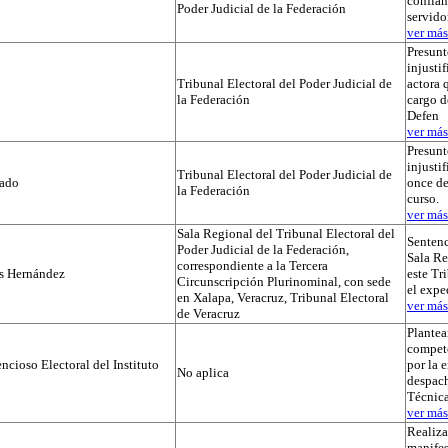
confian
Poder Judicial de la Federación
servido
ver más.
Presunt
injustif
Tribunal Electoral del Poder Judicial de
actora 
la Federación
cargo d
Defen
ver más.
Presunt
injusti
Tribunal Electoral del Poder Judicial de
tado
once de
la Federación
curso.
ver más.
Sala Regional del Tribunal Electoral del
Sentenc
Poder Judicial de la Federación,
Sala Re
correspondiente a la Tercera
os Hernández
este Tr
Circunscripción Plurinominal, con sede
el exp
en Xalapa, Veracruz, Tribunal Electoral
ver más.
de Veracruz
Plante
compet
cioso Electoral del Instituto
por la 
No aplica
despach
Técnica
ver más.
Realiza
manifes