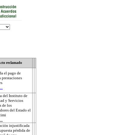
cto reclamado
a el pago de
s prestaciones
es
..
 del Instituto de
ad y Servicios
s de los
dores del Estado el
cimi
..
ución injustificada
supuesta pérdida de