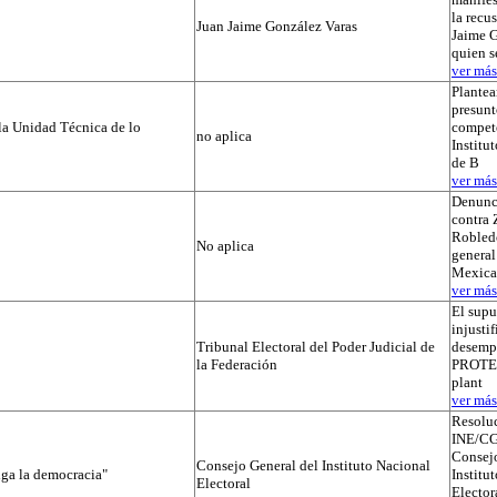
la recu
Juan Jaime González Varas
Jaime G
quien s
ver más.
Plantea
presunt
la Unidad Técnica de lo
compete
no aplica
Institut
de B
ver más.
Denunc
contra 
Robledo
No aplica
general
Mexica
ver más.
El supu
injusti
Tribunal Electoral del Poder Judicial de
desemp
la Federación
PROTEGI
plant
ver más.
Resolu
INE/CG
Consejo
Consejo General del Instituto Nacional
iga la democracia"
Institu
Electoral
Elector