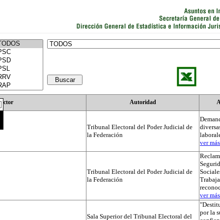
Actor
Autoridad
A
Demand
Tribunal Electoral del Poder Judicial de
diversa
la Federación
laboral
ver más.
Reclama
Segurid
Tribunal Electoral del Poder Judicial de
Sociale
la Federación
Trabaja
recono
ver más.
"Destit
por la 
Sala Superior del Tribunal Electoral del