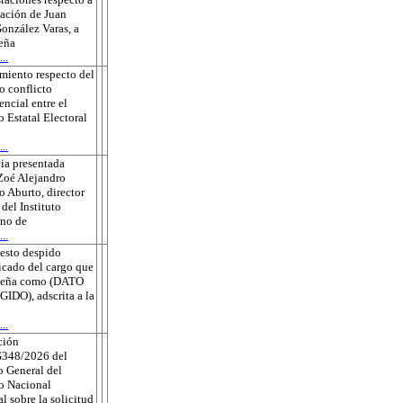
sación de Juan
onzález Varas, a
eña
..
miento respecto del
o conflicto
ncial entre el
o Estatal Electoral
..
ia presentada
Zoé Alejandro
 Aburto, director
 del Instituto
no de
..
esto despido
ficado del cargo que
eña como (DATO
DO), adscrita a la
..
ción
348/2026 del
 General del
to Nacional
al sobre la solicitud