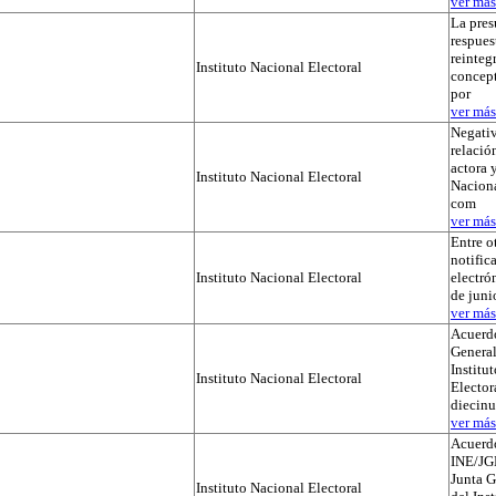
ver más.
La pres
respues
reinteg
Instituto Nacional Electoral
concep
por
ver más.
Negativ
relación
actora y
Instituto Nacional Electoral
Naciona
com
ver más.
Entre o
notific
Instituto Nacional Electoral
electró
de juni
ver más.
Acuerdo
General
Institu
Instituto Nacional Electoral
Elector
diecinu
ver más.
Acuerd
INE/JG
Junta G
Instituto Nacional Electoral