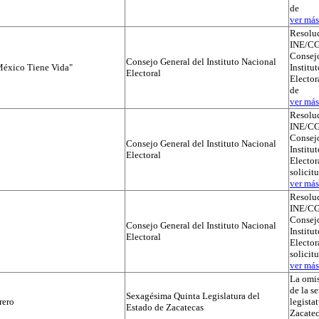
de
ver más.
Resolu
INE/CG
Consejo
Consejo General del Instituto Nacional
éxico Tiene Vida"
Institu
Electoral
Elector
de
ver más.
Resolu
INE/CG
Consejo
Consejo General del Instituto Nacional
Institu
Electoral
Electora
solicit
ver más.
Resolu
INE/CG
Consejo
Consejo General del Instituto Nacional
Institu
Electoral
Electora
solicit
ver más.
La omis
de la s
Sexagésima Quinta Legislatura del
rero
legista
Estado de Zacatecas
Zacatec