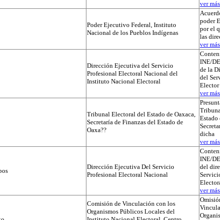
ver más.
Acuerdo
poder E
Poder Ejecutivo Federal, Instituto
por el 
Nacional de los Pueblos Indígenas
las dir
ver más.
Conteni
INE/D
Dirección Ejecutiva del Servicio
de la D
Profesional Electoral Nacional del
del Ser
Instituto Nacional Electoral
Elector
ver más.
Presunt
Tribuna
Tribunal Electoral del Estado de Oaxaca,
Estado 
Secretaría de Finanzas del Estado de
Secreta
Oaxa??
dicha
ver más.
Conteni
INE/D
Dirección Ejecutiva Del Servicio
del dir
pos
Profesional Electoral Nacional
Servici
Elector
ver más.
Omisió
Comisión de Vinculación con los
Vincula
Organismos Públicos Locales del
Organi
to
Instituto Nacional Electoral, Centro