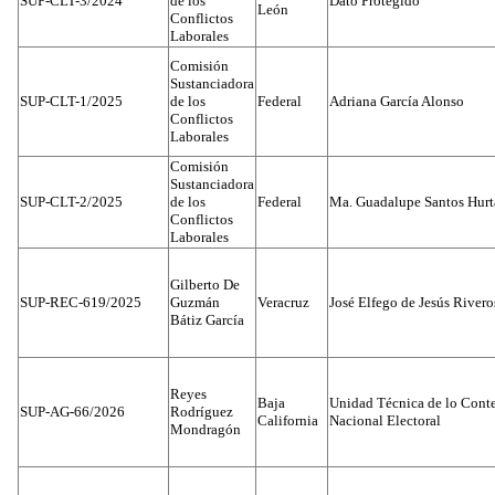
SUP-CLT-3/2024
de los
Dato Protegido
León
Conflictos
Laborales
Comisión
Sustanciadora
SUP-CLT-1/2025
de los
Federal
Adriana García Alonso
Conflictos
Laborales
Comisión
Sustanciadora
SUP-CLT-2/2025
de los
Federal
Ma. Guadalupe Santos Hur
Conflictos
Laborales
Gilberto De
SUP-REC-619/2025
Guzmán
Veracruz
José Elfego de Jesús River
Bátiz García
Reyes
Baja
Unidad Técnica de lo Conten
SUP-AG-66/2026
Rodríguez
California
Nacional Electoral
Mondragón