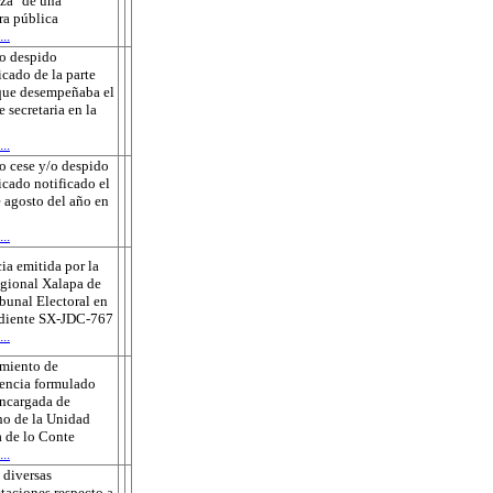
za" de una
ra pública
..
o despido
icado de la parte
que desempeñaba el
e secretaria en la
..
o cese y/o despido
ficado notificado el
 agosto del año en
..
ia emitida por la
gional Xalapa de
ibunal Electoral en
ediente SX-JDC-767
..
amiento de
encia formulado
encargada de
o de la Unidad
 de lo Conte
..
 diversas
taciones respecto a