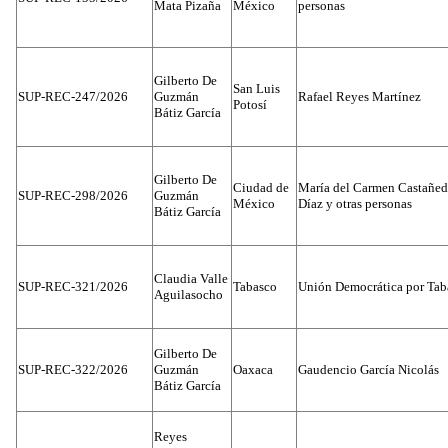
Mata Pizaña
México
personas
Gilberto De
San Luis
SUP-REC-247/2026
Guzmán
Rafael Reyes Martínez
Potosí
Bátiz García
Gilberto De
Ciudad de
María del Carmen Castañed
SUP-REC-298/2026
Guzmán
México
Díaz y otras personas
Bátiz García
Claudia Valle
SUP-REC-321/2026
Tabasco
Unión Democrática por Tab
Aguilasocho
Gilberto De
SUP-REC-322/2026
Guzmán
Oaxaca
Gaudencio García Nicolás
Bátiz García
Reyes