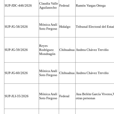
Claudia Valle
SUP-JDC-446/2026
Federal
Ramón Vargas Ortega
Aguilasocho
Mónica Aralí
SUP-JG-58/2026
Hidalgo
Tribunal Electoral del Esta
Soto Fregoso
Reyes
SUP-JG-59/2026
Rodríguez
Chihuahua
Andrea Chávez Treviño
Mondragón
Mónica Aralí
SUP-JG-60/2026
Chihuahua
Andrea Chávez Treviño
Soto Fregoso
Mónica Aralí
Ana Belém García Viveros,
SUP-JLI-35/2026
Federal
Soto Fregoso
otras personas