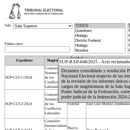
Sala:
Palabra clave:
Entidad
Expediente
Magistrado
SUP-RAP-648/2025 - Acto reclamado
Federativa
Comisión
Dictamen consolidado y resolución I
Sustanciadora
Nacional Electoral respecto de las ir
SUP-CLT-1/2024
de los
Federal
Juan José Serrato Velasco
de la revisión de los informes únicos
Conflictos
cargos de magistraturas de la Sala Su
Laborales
Poder Judicial de la Federación, corre
Comisión
poder judicial de la federación 2024
Sustanciadora
SUP-CLT-2/2024
de los
Federal
José Luis Muñoz Zambrano
Conflictos
Laborales
Comisión
Sustanciadora
Nuevo