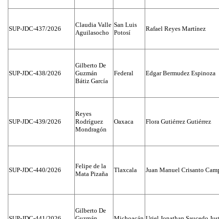
Claudia Valle
San Luis
SUP-JDC-437/2026
Rafael Reyes Martínez
Aguilasocho
Potosí
Gilberto De
SUP-JDC-438/2026
Guzmán
Federal
Edgar Bermudez Espinoza
Bátiz García
Reyes
SUP-JDC-439/2026
Rodríguez
Oaxaca
Flora Gutiérrez Gutiérrez
Mondragón
Felipe de la
SUP-JDC-440/2026
Tlaxcala
Juan Manuel Crisanto Cam
Mata Pizaña
Gilberto De
SUP-JDC-441/2026
Guzmán
Michoacán
Uriel Jonathan Saucedo Jus