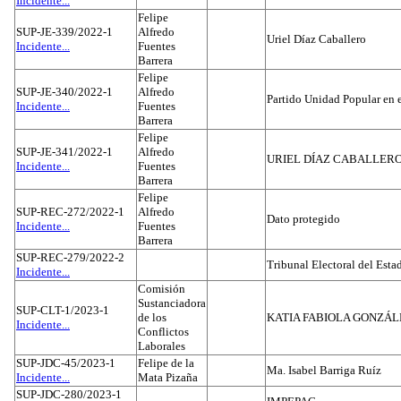
Incidente...
Felipe
SUP-JE-339/2022-1
Alfredo
Uriel Díaz Caballero
Incidente...
Fuentes
Barrera
Felipe
SUP-JE-340/2022-1
Alfredo
Partido Unidad Popular en 
Incidente...
Fuentes
Barrera
Felipe
SUP-JE-341/2022-1
Alfredo
URIEL DÍAZ CABALLER
Incidente...
Fuentes
Barrera
Felipe
SUP-REC-272/2022-1
Alfredo
Dato protegido
Incidente...
Fuentes
Barrera
SUP-REC-279/2022-2
Tribunal Electoral del Est
Incidente...
Comisión
Sustanciadora
SUP-CLT-1/2023-1
de los
KATIA FABIOLA GONZÁL
Incidente...
Conflictos
Laborales
SUP-JDC-45/2023-1
Felipe de la
Ma. Isabel Barriga Ruíz
Incidente...
Mata Pizaña
SUP-JDC-280/2023-1