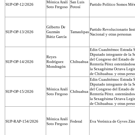
Mónica Aralí
San Luis
SUP-OP-12/2026
Partido Político Somos Méx
Soto Fregoso
Potosí
Gilberto De
Partido Revolucionario Inst
SUP-OP-13/2026
Guzmán
Tamaulipas
Nacional y otras personas
Bátiz García
Edin Cuauhtémoc Estrada S
Diputado integrante de la 
Reyes
del Congreso del Estado d
SUP-OP-14/2026
Rodríguez
Chihuahua
Rentería Pérez ostentándos
Mondragón
la Sexagésima Octava Legis
de Chihuahua. y otras pers
Edin Cuauhtémoc Estrada S
Diputado integrante de la 
Mónica Aralí
del Congreso del Estado d
SUP-OP-15/2026
Chihuahua
Soto Fregoso
Rentería Pérez. ostentándo
la Sexagésima Octava Legis
de Chihuahua. y otras pers
Mónica Aralí
SUP-RAP-154/2026
Federal
Eva Verónica de Gyves Zár
Soto Fregoso