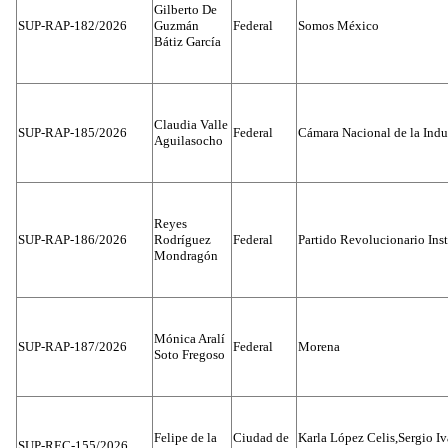
Gilberto De
SUP-RAP-182/2026
Guzmán
Federal
Somos México
Bátiz García
Claudia Valle
SUP-RAP-185/2026
Federal
Cámara Nacional de la Indus
Aguilasocho
Reyes
SUP-RAP-186/2026
Rodríguez
Federal
Partido Revolucionario Inst
Mondragón
Mónica Aralí
SUP-RAP-187/2026
Federal
Morena
Soto Fregoso
Felipe de la
Ciudad de
Karla López Celis,Sergio I
SUP-REC-155/2026