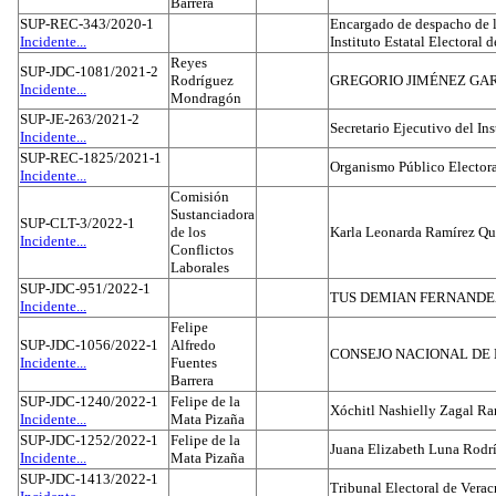
Barrera
SUP-REC-343/2020-1
Encargado de despacho de la
Incidente...
Instituto Estatal Electoral 
Reyes
SUP-JDC-1081/2021-2
Rodríguez
GREGORIO JIMÉNEZ GA
Incidente...
Mondragón
SUP-JE-263/2021-2
Secretario Ejecutivo del Ins
Incidente...
SUP-REC-1825/2021-1
Organismo Público Electora
Incidente...
Comisión
Sustanciadora
SUP-CLT-3/2022-1
de los
Karla Leonarda Ramírez Qu
Incidente...
Conflictos
Laborales
SUP-JDC-951/2022-1
TUS DEMIAN FERNAND
Incidente...
Felipe
SUP-JDC-1056/2022-1
Alfredo
CONSEJO NACIONAL DE L
Incidente...
Fuentes
Barrera
SUP-JDC-1240/2022-1
Felipe de la
Xóchitl Nashielly Zagal Ra
Incidente...
Mata Pizaña
SUP-JDC-1252/2022-1
Felipe de la
Juana Elizabeth Luna Rodr
Incidente...
Mata Pizaña
SUP-JDC-1413/2022-1
Tribunal Electoral de Verac