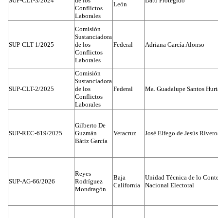
SUP-CLT-3/2024
de los
Dato Protegido
León
Conflictos
Laborales
Comisión
Sustanciadora
SUP-CLT-1/2025
de los
Federal
Adriana García Alonso
Conflictos
Laborales
Comisión
Sustanciadora
SUP-CLT-2/2025
de los
Federal
Ma. Guadalupe Santos Hur
Conflictos
Laborales
Gilberto De
SUP-REC-619/2025
Guzmán
Veracruz
José Elfego de Jesús River
Bátiz García
Reyes
Baja
Unidad Técnica de lo Conten
SUP-AG-66/2026
Rodríguez
California
Nacional Electoral
Mondragón