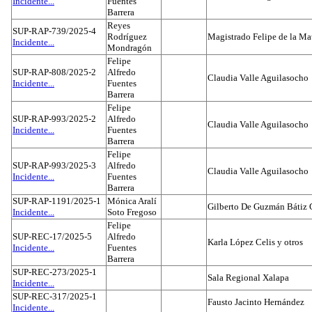
Incidente...
Fuentes
Barrera
Reyes
SUP-RAP-739/2025-4
Rodríguez
Magistrado Felipe de la Ma
Incidente...
Mondragón
Felipe
SUP-RAP-808/2025-2
Alfredo
Claudia Valle Aguilasocho
Incidente...
Fuentes
Barrera
Felipe
SUP-RAP-993/2025-2
Alfredo
Claudia Valle Aguilasocho
Incidente...
Fuentes
Barrera
Felipe
SUP-RAP-993/2025-3
Alfredo
Claudia Valle Aguilasocho
Incidente...
Fuentes
Barrera
SUP-RAP-1191/2025-1
Mónica Aralí
Gilberto De Guzmán Bátiz 
Incidente...
Soto Fregoso
Felipe
SUP-REC-17/2025-5
Alfredo
Karla López Celis y otros
Incidente...
Fuentes
Barrera
SUP-REC-273/2025-1
Sala Regional Xalapa
Incidente...
SUP-REC-317/2025-1
Fausto Jacinto Hernández
Incidente...