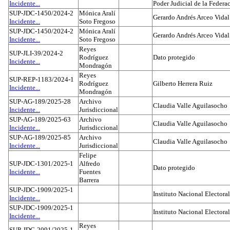
Incidente...
Poder Judicial de la Federa
SUP-JDC-1450/2024-2
Mónica Aralí
Gerardo Andrés Arceo Vidal
Incidente...
Soto Fregoso
SUP-JDC-1450/2024-2
Mónica Aralí
Gerardo Andrés Arceo Vidal
Incidente...
Soto Fregoso
Reyes
SUP-JLI-39/2024-2
Rodríguez
Dato protegido
Incidente...
Mondragón
Reyes
SUP-REP-1183/2024-1
Rodríguez
Gilberto Herrera Ruiz
Incidente...
Mondragón
SUP-AG-189/2025-28
Archivo
Claudia Valle Aguilasocho
Incidente...
Jurisdiccional
SUP-AG-189/2025-63
Archivo
Claudia Valle Aguilasocho
Incidente...
Jurisdiccional
SUP-AG-189/2025-85
Archivo
Claudia Valle Aguilasocho
Incidente...
Jurisdiccional
Felipe
SUP-JDC-1301/2025-1
Alfredo
Dato protegido
Incidente...
Fuentes
Barrera
SUP-JDC-1909/2025-1
Instituto Nacional Electoral
Incidente...
SUP-JDC-1909/2025-1
Instituto Nacional Electoral
Incidente...
Reyes
SUP-JDC-2091/2025-1