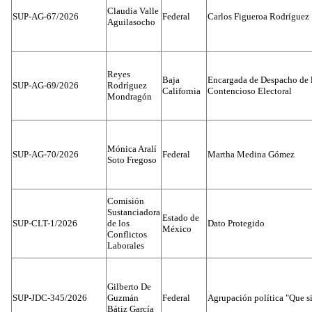
Claudia Valle
SUP-AG-67/2026
Federal
Carlos Figueroa Rodríguez
Aguilasocho
Reyes
Baja
Encargada de Despacho de 
SUP-AG-69/2026
Rodríguez
California
Contencioso Electoral
Mondragón
Mónica Aralí
SUP-AG-70/2026
Federal
Martha Medina Gómez
Soto Fregoso
Comisión
Sustanciadora
Estado de
SUP-CLT-1/2026
de los
Dato Protegido
México
Conflictos
Laborales
Gilberto De
SUP-JDC-345/2026
Guzmán
Federal
Agrupación política "Que s
Bátiz García