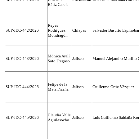
Bátiz García
Reyes
SUP-JDC-442/2026
Rodríguez
Chiapas
Salvador Basurto Espinobar
Mondragón
Mónica Aralí
SUP-JDC-443/2026
Jalisco
Manuel Alejandro Murillo G
Soto Fregoso
Felipe de la
SUP-JDC-444/2026
Jalisco
Guillermo Ortiz Vázquez
Mata Pizaña
Claudia Valle
SUP-JDC-445/2026
Jalisco
Luis Guillermo Saldaña Ro
Aguilasocho