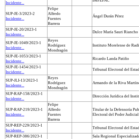
IMPEPAC
Incidente...
Felipe
SUP-JE-3/2023-2
Alfredo
Ángel Durán Pérez
Incidente...
Fuentes
Barrera
SUP-JE-20/2023-1
Dulce María Sauri Riancho
Incidente...
Reyes
SUP-JE-1049/2023-1
Rodríguez
Instituto Morelense de Rad
Incidente...
Mondragón
SUP-JE-1053/2023-1
Ricardo Landa Patiño
Incidente...
SUP-JE-1454/2023-1
Tribunal Electoral del Esta
Incidente...
Reyes
SUP-JLI-13/2023-1
Rodríguez
Armando de la Riva Martín
Incidente...
Mondragón
SUP-RAP-158/2023-1
Dirección Jurídica del Insti
Incidente...
Felipe
SUP-RAP-219/2023-1
Alfredo
Titular de la Defensoría Pub
Incidente...
Fuentes
Electoral del Poder Judicial
Barrera
SUP-REP-229/2023-1
Tribunal Electoral del Est
Incidente...
SUP-REP-386/2023-1
Sala Regional Especializada