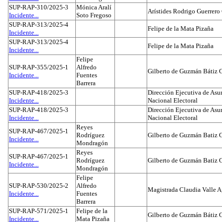
SUP-RAP-310/2025-3
Mónica Aralí
Arístides Rodrigo Guerrero
Incidente...
Soto Fregoso
SUP-RAP-313/2025-4
Felipe de la Mata Pizaña
Incidente...
SUP-RAP-313/2025-4
Felipe de la Mata Pizaña
Incidente...
Felipe
SUP-RAP-355/2025-1
Alfredo
Gilberto de Guzmán Bátiz 
Incidente...
Fuentes
Barrera
SUP-RAP-418/2025-3
Dirección Ejecutiva de Asun
Incidente...
Nacional Electoral
SUP-RAP-418/2025-3
Dirección Ejecutiva de Asun
Incidente...
Nacional Electoral
Reyes
SUP-RAP-467/2025-1
Rodríguez
Gilberto de Guzmán Batiz 
Incidente...
Mondragón
Reyes
SUP-RAP-467/2025-1
Rodríguez
Gilberto de Guzmán Batiz 
Incidente...
Mondragón
Felipe
SUP-RAP-530/2025-2
Alfredo
Magistrada Claudia Valle 
Incidente...
Fuentes
Barrera
SUP-RAP-571/2025-1
Felipe de la
Gilberto de Guzmán Bátiz 
Incidente...
Mata Pizaña