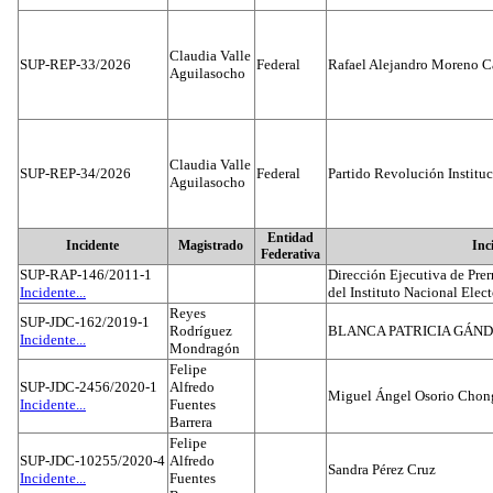
Claudia Valle
SUP-REP-33/2026
Federal
Rafael Alejandro Moreno C
Aguilasocho
Claudia Valle
SUP-REP-34/2026
Federal
Partido Revolución Institu
Aguilasocho
Entidad
Incidente
Magistrado
Inc
Federativa
SUP-RAP-146/2011-1
Dirección Ejecutiva de Prer
Incidente...
del Instituto Nacional Elect
Reyes
SUP-JDC-162/2019-1
Rodríguez
BLANCA PATRICIA GÁN
Incidente...
Mondragón
Felipe
SUP-JDC-2456/2020-1
Alfredo
Miguel Ángel Osorio Chong
Incidente...
Fuentes
Barrera
Felipe
SUP-JDC-10255/2020-4
Alfredo
Sandra Pérez Cruz
Incidente...
Fuentes