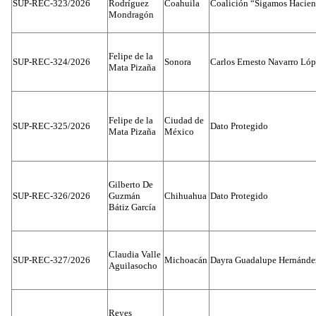
SUP-REC-323/2026
Rodríguez
Coahuila
Coalición “Sigamos Hacien
Mondragón
Felipe de la
SUP-REC-324/2026
Sonora
Carlos Ernesto Navarro Ló
Mata Pizaña
Felipe de la
Ciudad de
SUP-REC-325/2026
Dato Protegido
Mata Pizaña
México
Gilberto De
SUP-REC-326/2026
Guzmán
Chihuahua
Dato Protegido
Bátiz García
Claudia Valle
SUP-REC-327/2026
Michoacán
Dayra Guadalupe Hernánde
Aguilasocho
Reyes