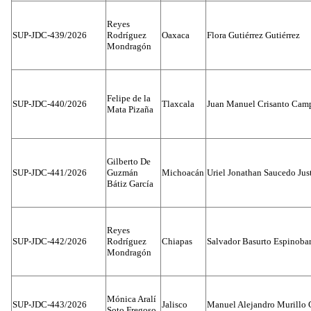
Reyes
SUP-JDC-439/2026
Rodríguez
Oaxaca
Flora Gutiérrez Gutiérrez
Mondragón
Felipe de la
SUP-JDC-440/2026
Tlaxcala
Juan Manuel Crisanto Cam
Mata Pizaña
Gilberto De
SUP-JDC-441/2026
Guzmán
Michoacán
Uriel Jonathan Saucedo Jus
Bátiz García
Reyes
SUP-JDC-442/2026
Rodríguez
Chiapas
Salvador Basurto Espinobar
Mondragón
Mónica Aralí
SUP-JDC-443/2026
Jalisco
Manuel Alejandro Murillo G
Soto Fregoso