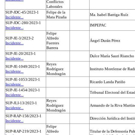
Conflictos
Laborales
SUP-JDC-45/2023-1
Felipe de la
Ma. Isabel Barriga Ruíz
Incidente...
Mata Pizaña
SUP-JDC-280/2023-1
IMPEPAC
Incidente...
Felipe
SUP-JE-3/2023-2
Alfredo
Ángel Durán Pérez
Incidente...
Fuentes
Barrera
SUP-JE-20/2023-1
Dulce María Sauri Riancho
Incidente...
Reyes
SUP-JE-1049/2023-1
Rodríguez
Instituto Morelense de Rad
Incidente...
Mondragón
SUP-JE-1053/2023-1
Ricardo Landa Patiño
Incidente...
SUP-JE-1454/2023-1
Tribunal Electoral del Esta
Incidente...
Reyes
SUP-JLI-13/2023-1
Rodríguez
Armando de la Riva Martín
Incidente...
Mondragón
SUP-RAP-158/2023-1
Dirección Jurídica del Insti
Incidente...
Felipe
SUP-RAP-219/2023-1
Alfredo
Titular de la Defensoría Pub