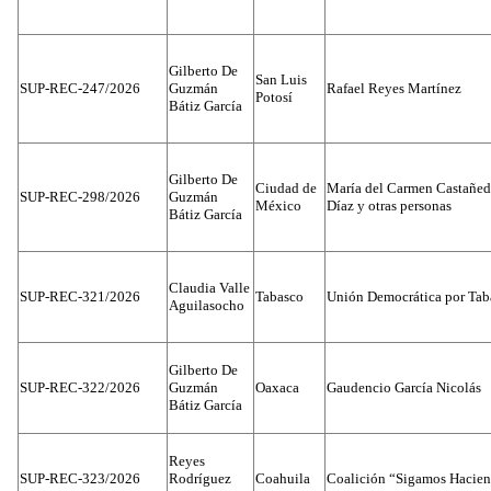
Gilberto De
San Luis
SUP-REC-247/2026
Guzmán
Rafael Reyes Martínez
Potosí
Bátiz García
Gilberto De
Ciudad de
María del Carmen Castañed
SUP-REC-298/2026
Guzmán
México
Díaz y otras personas
Bátiz García
Claudia Valle
SUP-REC-321/2026
Tabasco
Unión Democrática por Tab
Aguilasocho
Gilberto De
SUP-REC-322/2026
Guzmán
Oaxaca
Gaudencio García Nicolás
Bátiz García
Reyes
SUP-REC-323/2026
Rodríguez
Coahuila
Coalición “Sigamos Hacien