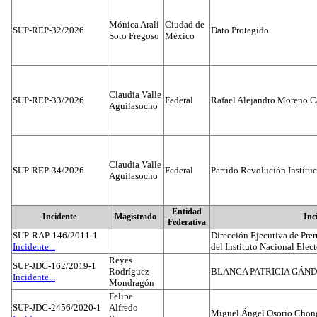
Mónica Aralí
Ciudad de
SUP-REP-32/2026
Dato Protegido
Soto Fregoso
México
Claudia Valle
SUP-REP-33/2026
Federal
Rafael Alejandro Moreno C
Aguilasocho
Claudia Valle
SUP-REP-34/2026
Federal
Partido Revolución Institu
Aguilasocho
Entidad
Incidente
Magistrado
Inc
Federativa
SUP-RAP-146/2011-1
Dirección Ejecutiva de Prer
Incidente...
del Instituto Nacional Elect
Reyes
SUP-JDC-162/2019-1
Rodríguez
BLANCA PATRICIA GÁN
Incidente...
Mondragón
Felipe
SUP-JDC-2456/2020-1
Alfredo
Miguel Ángel Osorio Chong