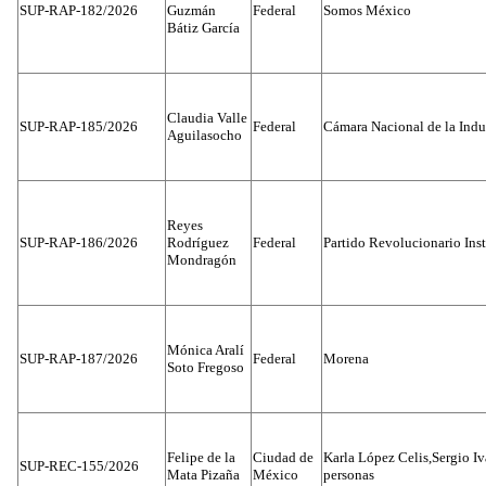
SUP-RAP-182/2026
Guzmán
Federal
Somos México
Bátiz García
Claudia Valle
SUP-RAP-185/2026
Federal
Cámara Nacional de la Indus
Aguilasocho
Reyes
SUP-RAP-186/2026
Rodríguez
Federal
Partido Revolucionario Inst
Mondragón
Mónica Aralí
SUP-RAP-187/2026
Federal
Morena
Soto Fregoso
Felipe de la
Ciudad de
Karla López Celis,Sergio I
SUP-REC-155/2026
Mata Pizaña
México
personas