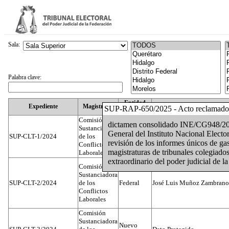
Sala:
Palabra clave:
Entidad
Expediente
Magistrado
SUP-RAP-650/2025 - Acto reclamado
Federativa
Comisión
dictamen consolidado INE/CG948/20
Sustanciadora
General del Instituto Nacional Elector
SUP-CLT-1/2024
de los
Federal
Juan José Serrato Velasco
revisión de los informes únicos de ga
Conflictos
magistraturas de tribunales colegiados
Laborales
extraordinario del poder judicial de 
Comisión
Sustanciadora
SUP-CLT-2/2024
de los
Federal
José Luis Muñoz Zambrano
Conflictos
Laborales
Comisión
Sustanciadora
Nuevo