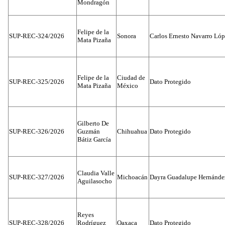
Mondragón
Felipe de la
SUP-REC-324/2026
Sonora
Carlos Ernesto Navarro Ló
Mata Pizaña
Felipe de la
Ciudad de
SUP-REC-325/2026
Dato Protegido
Mata Pizaña
México
Gilberto De
SUP-REC-326/2026
Guzmán
Chihuahua
Dato Protegido
Bátiz García
Claudia Valle
SUP-REC-327/2026
Michoacán
Dayra Guadalupe Hernánde
Aguilasocho
Reyes
SUP-REC-328/2026
Rodríguez
Oaxaca
Dato Protegido