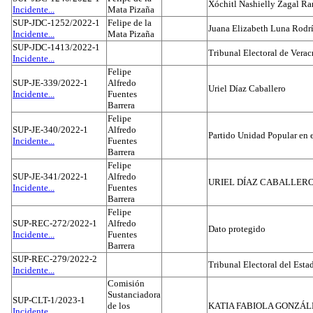
Xóchitl Nashielly Zagal Ra
Incidente...
Mata Pizaña
SUP-JDC-1252/2022-1
Felipe de la
Juana Elizabeth Luna Rodr
Incidente...
Mata Pizaña
SUP-JDC-1413/2022-1
Tribunal Electoral de Verac
Incidente...
Felipe
SUP-JE-339/2022-1
Alfredo
Uriel Díaz Caballero
Incidente...
Fuentes
Barrera
Felipe
SUP-JE-340/2022-1
Alfredo
Partido Unidad Popular en 
Incidente...
Fuentes
Barrera
Felipe
SUP-JE-341/2022-1
Alfredo
URIEL DÍAZ CABALLER
Incidente...
Fuentes
Barrera
Felipe
SUP-REC-272/2022-1
Alfredo
Dato protegido
Incidente...
Fuentes
Barrera
SUP-REC-279/2022-2
Tribunal Electoral del Est
Incidente...
Comisión
Sustanciadora
SUP-CLT-1/2023-1
de los
KATIA FABIOLA GONZÁL
Incidente...