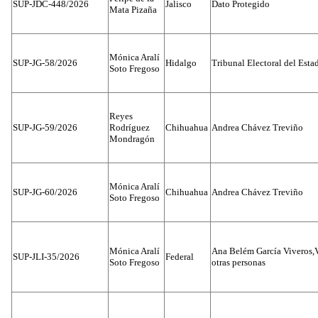
SUP-JDC-448/2026
Jalisco
Dato Protegido
Mata Pizaña
Mónica Aralí
SUP-JG-58/2026
Hidalgo
Tribunal Electoral del Esta
Soto Fregoso
Reyes
SUP-JG-59/2026
Rodríguez
Chihuahua
Andrea Chávez Treviño
Mondragón
Mónica Aralí
SUP-JG-60/2026
Chihuahua
Andrea Chávez Treviño
Soto Fregoso
Mónica Aralí
Ana Belém García Viveros,
SUP-JLI-35/2026
Federal
Soto Fregoso
otras personas