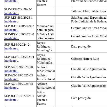
Incidente...
Fuentes
Electoral del Poder Judicial
Barrera
SUP-REP-229/2023-1
Tribunal Electoral del Est
Incidente...
SUP-REP-386/2023-1
Sala Regional Especializada
Incidente...
Poder Judicial de la Federa
SUP-JDC-1450/2024-2
Mónica Aralí
Gerardo Andrés Arceo Vidal
Incidente...
Soto Fregoso
SUP-JDC-1450/2024-2
Mónica Aralí
Gerardo Andrés Arceo Vidal
Incidente...
Soto Fregoso
Reyes
SUP-JLI-39/2024-2
Rodríguez
Dato protegido
Incidente...
Mondragón
Reyes
SUP-REP-1183/2024-1
Rodríguez
Gilberto Herrera Ruiz
Incidente...
Mondragón
SUP-AG-189/2025-28
Archivo
Claudia Valle Aguilasocho
Incidente...
Jurisdiccional
SUP-AG-189/2025-63
Archivo
Claudia Valle Aguilasocho
Incidente...
Jurisdiccional
SUP-AG-189/2025-85
Archivo
Claudia Valle Aguilasocho
Incidente...
Jurisdiccional
Felipe
SUP-JDC-1301/2025-1
Alfredo
Dato protegido
Incidente...
Fuentes
Barrera