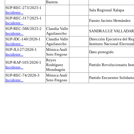
Barrera
SUP-REC-273/2025-1
Sala Regional Xalapa
Incidente...
SUP-REC-317/2025-1
Fausto Jacinto Hernández
Incidente...
SUP-REC-588/2025-2
Claudia Valle
SANDRA LUZ VALLADAR
Incidente...
Aguilasocho
SUP-JDC-140/2026-1
Claudia Valle
Dirección Ejecutiva del Reg
Incidente...
Aguilasocho
Instituto Nacional Electoral
SUP-JLI-27/2026-1
Mónica Aralí
Dato protegido
Incidente...
Soto Fregoso
Reyes
SUP-RAP-105/2026-1
Rodríguez
Partido Revolucionario Inst
Incidente...
Mondragón
SUP-REC-74/2026-3
Mónica Aralí
Partido Encuentro Solidario
Incidente...
Soto Fregoso