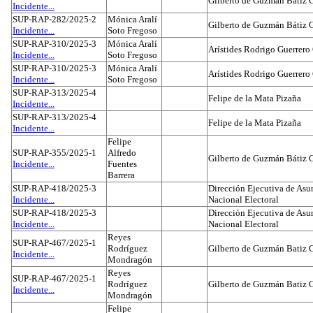
Gilberto de Guzmán Bátiz 
Incidente...
SUP-RAP-282/2025-2
Mónica Aralí
Gilberto de Guzmán Bátiz 
Incidente...
Soto Fregoso
SUP-RAP-310/2025-3
Mónica Aralí
Arístides Rodrigo Guerrero
Incidente...
Soto Fregoso
SUP-RAP-310/2025-3
Mónica Aralí
Arístides Rodrigo Guerrero
Incidente...
Soto Fregoso
SUP-RAP-313/2025-4
Felipe de la Mata Pizaña
Incidente...
SUP-RAP-313/2025-4
Felipe de la Mata Pizaña
Incidente...
Felipe
SUP-RAP-355/2025-1
Alfredo
Gilberto de Guzmán Bátiz 
Incidente...
Fuentes
Barrera
SUP-RAP-418/2025-3
Dirección Ejecutiva de Asun
Incidente...
Nacional Electoral
SUP-RAP-418/2025-3
Dirección Ejecutiva de Asun
Incidente...
Nacional Electoral
Reyes
SUP-RAP-467/2025-1
Rodríguez
Gilberto de Guzmán Batiz 
Incidente...
Mondragón
Reyes
SUP-RAP-467/2025-1
Rodríguez
Gilberto de Guzmán Batiz 
Incidente...
Mondragón
Felipe