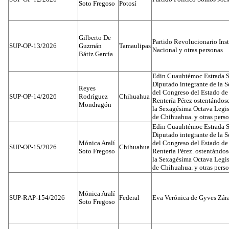
Soto Fregoso
Potosí
Gilberto De
Partido Revolucionario Inst
SUP-OP-13/2026
Guzmán
Tamaulipas
Nacional y otras personas
Bátiz García
Edin Cuauhtémoc Estrada S
Diputado integrante de la 
Reyes
del Congreso del Estado d
SUP-OP-14/2026
Rodríguez
Chihuahua
Rentería Pérez ostentándos
Mondragón
la Sexagésima Octava Legis
de Chihuahua. y otras pers
Edin Cuauhtémoc Estrada S
Diputado integrante de la 
Mónica Aralí
del Congreso del Estado d
SUP-OP-15/2026
Chihuahua
Soto Fregoso
Rentería Pérez. ostentándo
la Sexagésima Octava Legis
de Chihuahua. y otras pers
Mónica Aralí
SUP-RAP-154/2026
Federal
Eva Verónica de Gyves Zár
Soto Fregoso