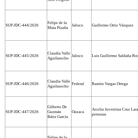
Felipe de la
SUP-JDC-444/2026
Jalisco
Guillermo Ortiz Vázquez
Mata Pizaña
Claudia Valle
SUP-JDC-445/2026
Jalisco
Luis Guillermo Saldaña Ro
Aguilasocho
Claudia Valle
SUP-JDC-446/2026
Federal
Ramón Vargas Ortega
Aguilasocho
Gilberto De
Arcelia Juventina Cruz Lara
SUP-JDC-447/2026
Guzmán
Oaxaca
personas
Bátiz García
Felipe de la