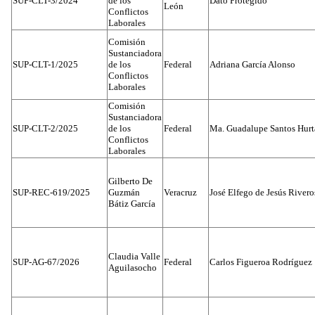
SUP-CLT-3/2024
de los
Dato Protegido
León
Conflictos
Laborales
Comisión
Sustanciadora
SUP-CLT-1/2025
de los
Federal
Adriana García Alonso
Conflictos
Laborales
Comisión
Sustanciadora
SUP-CLT-2/2025
de los
Federal
Ma. Guadalupe Santos Hur
Conflictos
Laborales
Gilberto De
SUP-REC-619/2025
Guzmán
Veracruz
José Elfego de Jesús River
Bátiz García
Claudia Valle
SUP-AG-67/2026
Federal
Carlos Figueroa Rodríguez
Aguilasocho