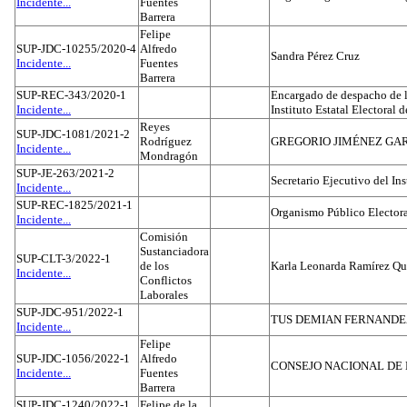
Incidente...
Fuentes
Barrera
Felipe
SUP-JDC-10255/2020-4
Alfredo
Sandra Pérez Cruz
Incidente...
Fuentes
Barrera
SUP-REC-343/2020-1
Encargado de despacho de la
Incidente...
Instituto Estatal Electoral 
Reyes
SUP-JDC-1081/2021-2
Rodríguez
GREGORIO JIMÉNEZ GA
Incidente...
Mondragón
SUP-JE-263/2021-2
Secretario Ejecutivo del Ins
Incidente...
SUP-REC-1825/2021-1
Organismo Público Electora
Incidente...
Comisión
Sustanciadora
SUP-CLT-3/2022-1
de los
Karla Leonarda Ramírez Qu
Incidente...
Conflictos
Laborales
SUP-JDC-951/2022-1
TUS DEMIAN FERNAND
Incidente...
Felipe
SUP-JDC-1056/2022-1
Alfredo
CONSEJO NACIONAL DE L
Incidente...
Fuentes
Barrera
SUP-JDC-1240/2022-1
Felipe de la