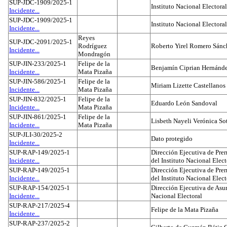
SUP-JDC-1909/2025-1
Instituto Nacional Electoral
Incidente...
SUP-JDC-1909/2025-1
Instituto Nacional Electoral
Incidente...
Reyes
SUP-JDC-2091/2025-1
Rodríguez
Roberto Yirel Romero Sánc
Incidente...
Mondragón
SUP-JIN-233/2025-1
Felipe de la
Benjamín Ciprian Hernánd
Incidente...
Mata Pizaña
SUP-JIN-586/2025-1
Felipe de la
Miriam Lizette Castellanos
Incidente...
Mata Pizaña
SUP-JIN-832/2025-1
Felipe de la
Eduardo León Sandoval
Incidente...
Mata Pizaña
SUP-JIN-861/2025-1
Felipe de la
Lisbeth Nayeli Verónica So
Incidente...
Mata Pizaña
SUP-JLI-30/2025-2
Dato protegido
Incidente...
SUP-RAP-149/2025-1
Dirección Ejecutiva de Prer
Incidente...
del Instituto Nacional Elect
SUP-RAP-149/2025-1
Dirección Ejecutiva de Prer
Incidente...
del Instituto Nacional Elect
SUP-RAP-154/2025-1
Dirección Ejecutiva de Asun
Incidente...
Nacional Electoral
SUP-RAP-217/2025-4
Felipe de la Mata Pizaña
Incidente...
SUP-RAP-237/2025-2