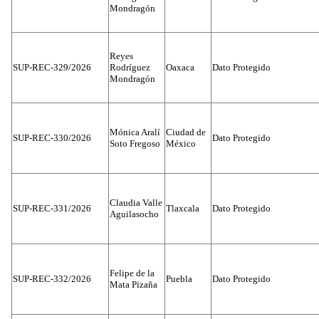
Mondragón
Reyes
SUP-REC-329/2026
Rodríguez
Oaxaca
Dato Protegido
Mondragón
Mónica Aralí
Ciudad de
SUP-REC-330/2026
Dato Protegido
Soto Fregoso
México
Claudia Valle
SUP-REC-331/2026
Tlaxcala
Dato Protegido
Aguilasocho
Felipe de la
SUP-REC-332/2026
Puebla
Dato Protegido
Mata Pizaña