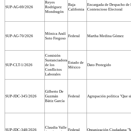
Reyes
Baja
Encargada de Despacho de 
SUP-AG-69/2026
Rodríguez
California
Contencioso Electoral
Mondragón
Mónica Aralí
SUP-AG-70/2026
Federal
Martha Medina Gómez
Soto Fregoso
Comisión
Sustanciadora
Estado de
SUP-CLT-1/2026
de los
Dato Protegido
México
Conflictos
Laborales
Gilberto De
SUP-JDC-345/2026
Guzmán
Federal
Agrupación política "Que s
Bátiz García
Claudia Valle
SUP-JDC-348/2026
Federal
Organización Ciudadana "M