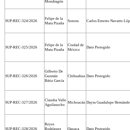
Mondragón
Felipe de la
SUP-REC-324/2026
Sonora
Carlos Ernesto Navarro Ló
Mata Pizaña
Felipe de la
Ciudad de
SUP-REC-325/2026
Dato Protegido
Mata Pizaña
México
Gilberto De
SUP-REC-326/2026
Guzmán
Chihuahua
Dato Protegido
Bátiz García
Claudia Valle
SUP-REC-327/2026
Michoacán
Dayra Guadalupe Hernánde
Aguilasocho
Reyes
SUP-REC-328/2026
Rodríguez
Oaxaca
Dato Protegido