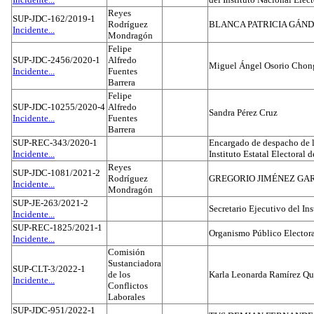
Reyes
SUP-JDC-162/2019-1
Rodríguez
BLANCA PATRICIA GÁN
Incidente...
Mondragón
Felipe
SUP-JDC-2456/2020-1
Alfredo
Miguel Ángel Osorio Chong
Incidente...
Fuentes
Barrera
Felipe
SUP-JDC-10255/2020-4
Alfredo
Sandra Pérez Cruz
Incidente...
Fuentes
Barrera
SUP-REC-343/2020-1
Encargado de despacho de la
Incidente...
Instituto Estatal Electoral 
Reyes
SUP-JDC-1081/2021-2
Rodríguez
GREGORIO JIMÉNEZ GA
Incidente...
Mondragón
SUP-JE-263/2021-2
Secretario Ejecutivo del Ins
Incidente...
SUP-REC-1825/2021-1
Organismo Público Electora
Incidente...
Comisión
Sustanciadora
SUP-CLT-3/2022-1
de los
Karla Leonarda Ramírez Qu
Incidente...
Conflictos
Laborales
SUP-JDC-951/2022-1