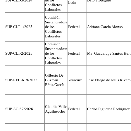
SUP-CLT-3/2024
de los
Dato Protegido
León
Conflictos
Laborales
Comisión
Sustanciadora
SUP-CLT-1/2025
de los
Federal
Adriana García Alonso
Conflictos
Laborales
Comisión
Sustanciadora
SUP-CLT-2/2025
de los
Federal
Ma. Guadalupe Santos Hur
Conflictos
Laborales
Gilberto De
SUP-REC-619/2025
Guzmán
Veracruz
José Elfego de Jesús River
Bátiz García
Claudia Valle
SUP-AG-67/2026
Federal
Carlos Figueroa Rodríguez
Aguilasocho