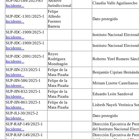
SUP-AG-189/2025-85
Archivo
Claudia Valle Aguilasocho
Incidente...
Jurisdiccional
Felipe
SUP-JDC-1301/2025-1
Alfredo
Dato protegido
Incidente...
Fuentes
Barrera
SUP-JDC-1909/2025-1
Instituto Nacional Electoral
Incidente...
SUP-JDC-1909/2025-1
Instituto Nacional Electoral
Incidente...
Reyes
SUP-JDC-2091/2025-1
Rodríguez
Roberto Yirel Romero Sánc
Incidente...
Mondragón
SUP-JIN-233/2025-1
Felipe de la
Benjamín Ciprian Hernánd
Incidente...
Mata Pizaña
SUP-JIN-586/2025-1
Felipe de la
Miriam Lizette Castellanos
Incidente...
Mata Pizaña
SUP-JIN-832/2025-1
Felipe de la
Eduardo León Sandoval
Incidente...
Mata Pizaña
SUP-JIN-861/2025-1
Felipe de la
Lisbeth Nayeli Verónica So
Incidente...
Mata Pizaña
SUP-JLI-30/2025-2
Dato protegido
Incidente...
SUP-RAP-149/2025-1
Dirección Ejecutiva de Prer
Incidente...
del Instituto Nacional Elect
SUP-RAP-149/2025-1
Dirección Ejecutiva de Prer