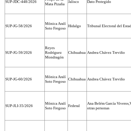
SUP-JDC-448/2026
Jalisco
Dato Protegido
Mata Pizaña
Mónica Aralí
SUP-JG-58/2026
Hidalgo
Tribunal Electoral del Esta
Soto Fregoso
Reyes
SUP-JG-59/2026
Rodríguez
Chihuahua
Andrea Chávez Treviño
Mondragón
Mónica Aralí
SUP-JG-60/2026
Chihuahua
Andrea Chávez Treviño
Soto Fregoso
Mónica Aralí
Ana Belém García Viveros,
SUP-JLI-35/2026
Federal
Soto Fregoso
otras personas