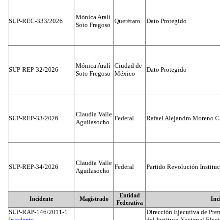
Mónica Aralí
SUP-REC-333/2026
Querétaro
Dato Protegido
Soto Fregoso
Mónica Aralí
Ciudad de
SUP-REP-32/2026
Dato Protegido
Soto Fregoso
México
Claudia Valle
SUP-REP-33/2026
Federal
Rafael Alejandro Moreno C
Aguilasocho
Claudia Valle
SUP-REP-34/2026
Federal
Partido Revolución Institu
Aguilasocho
Entidad
Incidente
Magistrado
Inc
Federativa
SUP-RAP-146/2011-1
Dirección Ejecutiva de Prer
Incidente...
del Instituto Nacional Elect