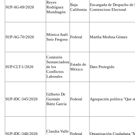
Reyes
Baja
Encargada de Despacho de 
SUP-AG-69/2026
Rodríguez
California
Contencioso Electoral
Mondragón
Mónica Aralí
SUP-AG-70/2026
Federal
Martha Medina Gómez
Soto Fregoso
Comisión
Sustanciadora
Estado de
SUP-CLT-1/2026
de los
Dato Protegido
México
Conflictos
Laborales
Gilberto De
SUP-JDC-345/2026
Guzmán
Federal
Agrupación política "Que s
Bátiz García
Claudia Valle
SUP-JDC-348/2026
Federal
Organización Ciudadana "M