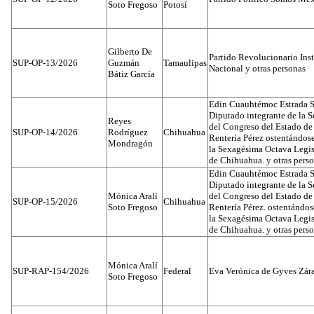
Soto Fregoso
Potosí
Gilberto De
Partido Revolucionario Inst
SUP-OP-13/2026
Guzmán
Tamaulipas
Nacional y otras personas
Bátiz García
Edin Cuauhtémoc Estrada S
Diputado integrante de la 
Reyes
del Congreso del Estado d
SUP-OP-14/2026
Rodríguez
Chihuahua
Rentería Pérez ostentándos
Mondragón
la Sexagésima Octava Legis
de Chihuahua. y otras pers
Edin Cuauhtémoc Estrada S
Diputado integrante de la 
Mónica Aralí
del Congreso del Estado d
SUP-OP-15/2026
Chihuahua
Soto Fregoso
Rentería Pérez. ostentándo
la Sexagésima Octava Legis
de Chihuahua. y otras pers
Mónica Aralí
SUP-RAP-154/2026
Federal
Eva Verónica de Gyves Zár
Soto Fregoso