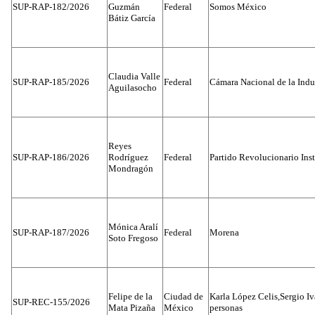
SUP-RAP-182/2026
Guzmán
Federal
Somos México
Bátiz García
Claudia Valle
SUP-RAP-185/2026
Federal
Cámara Nacional de la Indus
Aguilasocho
Reyes
SUP-RAP-186/2026
Rodríguez
Federal
Partido Revolucionario Inst
Mondragón
Mónica Aralí
SUP-RAP-187/2026
Federal
Morena
Soto Fregoso
Felipe de la
Ciudad de
Karla López Celis,Sergio I
SUP-REC-155/2026
Mata Pizaña
México
personas