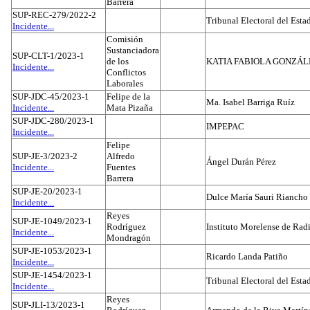
Barrera
SUP-REC-279/2022-2
Tribunal Electoral del Est
Incidente...
Comisión
Sustanciadora
SUP-CLT-1/2023-1
de los
KATIA FABIOLA GONZÁL
Incidente...
Conflictos
Laborales
SUP-JDC-45/2023-1
Felipe de la
Ma. Isabel Barriga Ruíz
Incidente...
Mata Pizaña
SUP-JDC-280/2023-1
IMPEPAC
Incidente...
Felipe
SUP-JE-3/2023-2
Alfredo
Ángel Durán Pérez
Incidente...
Fuentes
Barrera
SUP-JE-20/2023-1
Dulce María Sauri Riancho
Incidente...
Reyes
SUP-JE-1049/2023-1
Rodríguez
Instituto Morelense de Rad
Incidente...
Mondragón
SUP-JE-1053/2023-1
Ricardo Landa Patiño
Incidente...
SUP-JE-1454/2023-1
Tribunal Electoral del Esta
Incidente...
Reyes
SUP-JLI-13/2023-1