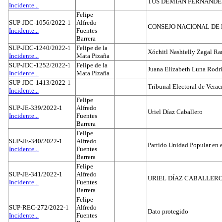
TUS DEMIAN FERNAND
Incidente...
Felipe
SUP-JDC-1056/2022-1
Alfredo
CONSEJO NACIONAL DE L
Incidente...
Fuentes
Barrera
SUP-JDC-1240/2022-1
Felipe de la
Xóchitl Nashielly Zagal Ra
Incidente...
Mata Pizaña
SUP-JDC-1252/2022-1
Felipe de la
Juana Elizabeth Luna Rodr
Incidente...
Mata Pizaña
SUP-JDC-1413/2022-1
Tribunal Electoral de Verac
Incidente...
Felipe
SUP-JE-339/2022-1
Alfredo
Uriel Díaz Caballero
Incidente...
Fuentes
Barrera
Felipe
SUP-JE-340/2022-1
Alfredo
Partido Unidad Popular en 
Incidente...
Fuentes
Barrera
Felipe
SUP-JE-341/2022-1
Alfredo
URIEL DÍAZ CABALLER
Incidente...
Fuentes
Barrera
Felipe
SUP-REC-272/2022-1
Alfredo
Dato protegido
Incidente...
Fuentes