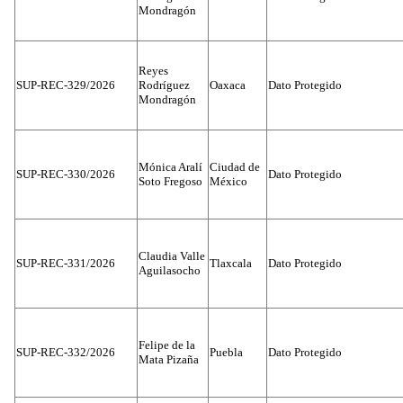
Mondragón
Reyes
SUP-REC-329/2026
Rodríguez
Oaxaca
Dato Protegido
Mondragón
Mónica Aralí
Ciudad de
SUP-REC-330/2026
Dato Protegido
Soto Fregoso
México
Claudia Valle
SUP-REC-331/2026
Tlaxcala
Dato Protegido
Aguilasocho
Felipe de la
SUP-REC-332/2026
Puebla
Dato Protegido
Mata Pizaña