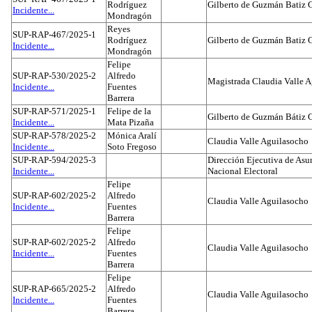
Rodríguez
Gilberto de Guzmán Batiz 
Incidente...
Mondragón
Reyes
SUP-RAP-467/2025-1
Rodríguez
Gilberto de Guzmán Batiz 
Incidente...
Mondragón
Felipe
SUP-RAP-530/2025-2
Alfredo
Magistrada Claudia Valle 
Incidente...
Fuentes
Barrera
SUP-RAP-571/2025-1
Felipe de la
Gilberto de Guzmán Bátiz 
Incidente...
Mata Pizaña
SUP-RAP-578/2025-2
Mónica Aralí
Claudia Valle Aguilasocho
Incidente...
Soto Fregoso
SUP-RAP-594/2025-3
Dirección Ejecutiva de Asun
Incidente...
Nacional Electoral
Felipe
SUP-RAP-602/2025-2
Alfredo
Claudia Valle Aguilasocho
Incidente...
Fuentes
Barrera
Felipe
SUP-RAP-602/2025-2
Alfredo
Claudia Valle Aguilasocho
Incidente...
Fuentes
Barrera
Felipe
SUP-RAP-665/2025-2
Alfredo
Claudia Valle Aguilasocho
Incidente...
Fuentes
Barrera