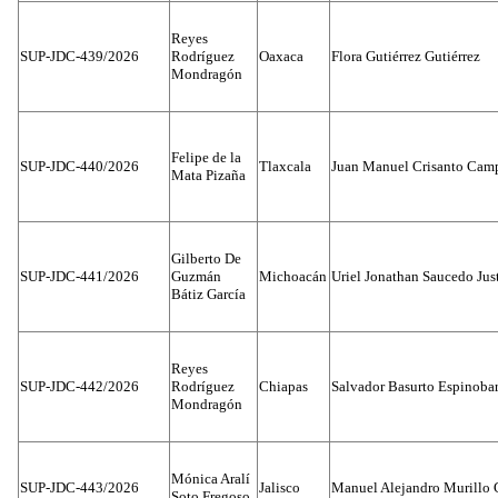
Reyes
SUP-JDC-439/2026
Rodríguez
Oaxaca
Flora Gutiérrez Gutiérrez
Mondragón
Felipe de la
SUP-JDC-440/2026
Tlaxcala
Juan Manuel Crisanto Cam
Mata Pizaña
Gilberto De
SUP-JDC-441/2026
Guzmán
Michoacán
Uriel Jonathan Saucedo Jus
Bátiz García
Reyes
SUP-JDC-442/2026
Rodríguez
Chiapas
Salvador Basurto Espinobar
Mondragón
Mónica Aralí
SUP-JDC-443/2026
Jalisco
Manuel Alejandro Murillo G
Soto Fregoso