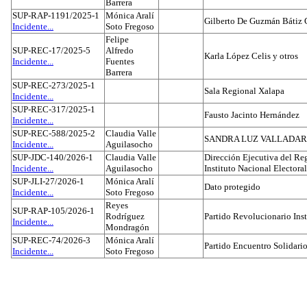
Barrera
SUP-RAP-1191/2025-1
Mónica Aralí
Gilberto De Guzmán Bátiz 
Incidente...
Soto Fregoso
Felipe
SUP-REC-17/2025-5
Alfredo
Karla López Celis y otros
Incidente...
Fuentes
Barrera
SUP-REC-273/2025-1
Sala Regional Xalapa
Incidente...
SUP-REC-317/2025-1
Fausto Jacinto Hernández
Incidente...
SUP-REC-588/2025-2
Claudia Valle
SANDRA LUZ VALLADAR
Incidente...
Aguilasocho
SUP-JDC-140/2026-1
Claudia Valle
Dirección Ejecutiva del Reg
Incidente...
Aguilasocho
Instituto Nacional Electoral
SUP-JLI-27/2026-1
Mónica Aralí
Dato protegido
Incidente...
Soto Fregoso
Reyes
SUP-RAP-105/2026-1
Rodríguez
Partido Revolucionario Inst
Incidente...
Mondragón
SUP-REC-74/2026-3
Mónica Aralí
Partido Encuentro Solidario
Incidente...
Soto Fregoso