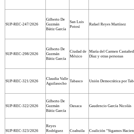
Gilberto De
San Luis
SUP-REC-247/2026
Guzmán
Rafael Reyes Martínez
Potosí
Bátiz García
Gilberto De
Ciudad de
María del Carmen Castañed
SUP-REC-298/2026
Guzmán
México
Díaz y otras personas
Bátiz García
Claudia Valle
SUP-REC-321/2026
Tabasco
Unión Democrática por Tab
Aguilasocho
Gilberto De
SUP-REC-322/2026
Guzmán
Oaxaca
Gaudencio García Nicolás
Bátiz García
Reyes
SUP-REC-323/2026
Rodríguez
Coahuila
Coalición “Sigamos Hacien