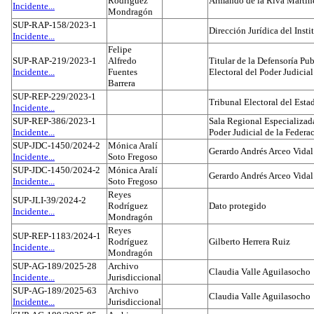
Rodríguez
Armando de la Riva Martín
Incidente...
Mondragón
SUP-RAP-158/2023-1
Dirección Jurídica del Insti
Incidente...
Felipe
SUP-RAP-219/2023-1
Alfredo
Titular de la Defensoría Pub
Incidente...
Fuentes
Electoral del Poder Judicial
Barrera
SUP-REP-229/2023-1
Tribunal Electoral del Est
Incidente...
SUP-REP-386/2023-1
Sala Regional Especializada
Incidente...
Poder Judicial de la Federa
SUP-JDC-1450/2024-2
Mónica Aralí
Gerardo Andrés Arceo Vidal
Incidente...
Soto Fregoso
SUP-JDC-1450/2024-2
Mónica Aralí
Gerardo Andrés Arceo Vidal
Incidente...
Soto Fregoso
Reyes
SUP-JLI-39/2024-2
Rodríguez
Dato protegido
Incidente...
Mondragón
Reyes
SUP-REP-1183/2024-1
Rodríguez
Gilberto Herrera Ruiz
Incidente...
Mondragón
SUP-AG-189/2025-28
Archivo
Claudia Valle Aguilasocho
Incidente...
Jurisdiccional
SUP-AG-189/2025-63
Archivo
Claudia Valle Aguilasocho
Incidente...
Jurisdiccional