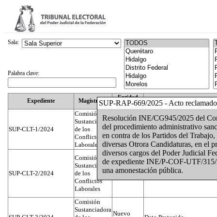
Sala:
Palabra clave:
Entidad
Expediente
Magistrado
SUP-RAP-669/2025 - Acto reclamado
Federativa
Comisión
Resolución INE/CG945/2025 del Conse
Sustanciadora
del procedimiento administrativo sanc
SUP-CLT-1/2024
de los
Federal
Juan José Serrato Velasco
en contra de los Partidos del Trabaj
Conflictos
diversas Otrora Candidaturas, en el pr
Laborales
diversos cargos del Poder Judicial F
Comisión
de expediente INE/P-COF-UTF/315/2
Sustanciadora
una amonestación pública.
SUP-CLT-2/2024
de los
Federal
José Luis Muñoz Zambrano
Conflictos
Laborales
Comisión
Sustanciadora
Nuevo