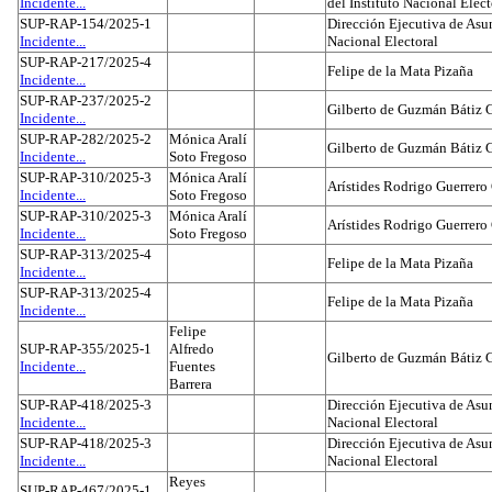
Incidente...
del Instituto Nacional Elect
SUP-RAP-154/2025-1
Dirección Ejecutiva de Asun
Incidente...
Nacional Electoral
SUP-RAP-217/2025-4
Felipe de la Mata Pizaña
Incidente...
SUP-RAP-237/2025-2
Gilberto de Guzmán Bátiz 
Incidente...
SUP-RAP-282/2025-2
Mónica Aralí
Gilberto de Guzmán Bátiz 
Incidente...
Soto Fregoso
SUP-RAP-310/2025-3
Mónica Aralí
Arístides Rodrigo Guerrero
Incidente...
Soto Fregoso
SUP-RAP-310/2025-3
Mónica Aralí
Arístides Rodrigo Guerrero
Incidente...
Soto Fregoso
SUP-RAP-313/2025-4
Felipe de la Mata Pizaña
Incidente...
SUP-RAP-313/2025-4
Felipe de la Mata Pizaña
Incidente...
Felipe
SUP-RAP-355/2025-1
Alfredo
Gilberto de Guzmán Bátiz 
Incidente...
Fuentes
Barrera
SUP-RAP-418/2025-3
Dirección Ejecutiva de Asun
Incidente...
Nacional Electoral
SUP-RAP-418/2025-3
Dirección Ejecutiva de Asun
Incidente...
Nacional Electoral
Reyes
SUP-RAP-467/2025-1