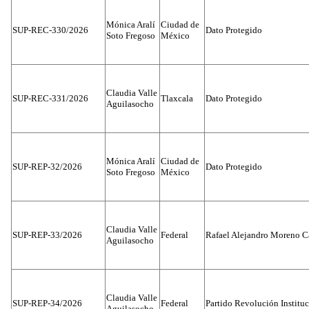
Mónica Aralí
Ciudad de
SUP-REC-330/2026
Dato Protegido
Soto Fregoso
México
Claudia Valle
SUP-REC-331/2026
Tlaxcala
Dato Protegido
Aguilasocho
Mónica Aralí
Ciudad de
SUP-REP-32/2026
Dato Protegido
Soto Fregoso
México
Claudia Valle
SUP-REP-33/2026
Federal
Rafael Alejandro Moreno C
Aguilasocho
Claudia Valle
SUP-REP-34/2026
Federal
Partido Revolución Institu
Aguilasocho