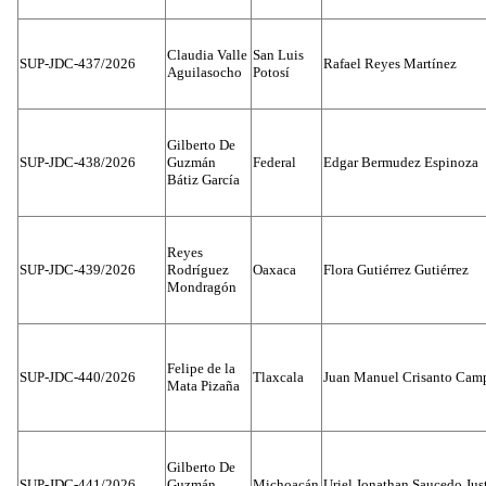
Claudia Valle
San Luis
SUP-JDC-437/2026
Rafael Reyes Martínez
Aguilasocho
Potosí
Gilberto De
SUP-JDC-438/2026
Guzmán
Federal
Edgar Bermudez Espinoza
Bátiz García
Reyes
SUP-JDC-439/2026
Rodríguez
Oaxaca
Flora Gutiérrez Gutiérrez
Mondragón
Felipe de la
SUP-JDC-440/2026
Tlaxcala
Juan Manuel Crisanto Cam
Mata Pizaña
Gilberto De
SUP-JDC-441/2026
Guzmán
Michoacán
Uriel Jonathan Saucedo Jus