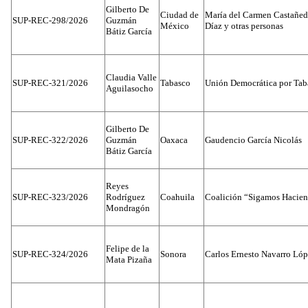
Gilberto De
Ciudad de
María del Carmen Castañed
SUP-REC-298/2026
Guzmán
México
Díaz y otras personas
Bátiz García
Claudia Valle
SUP-REC-321/2026
Tabasco
Unión Democrática por Tab
Aguilasocho
Gilberto De
SUP-REC-322/2026
Guzmán
Oaxaca
Gaudencio García Nicolás
Bátiz García
Reyes
SUP-REC-323/2026
Rodríguez
Coahuila
Coalición “Sigamos Hacien
Mondragón
Felipe de la
SUP-REC-324/2026
Sonora
Carlos Ernesto Navarro Ló
Mata Pizaña