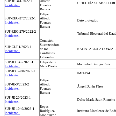
SUP-JE-341/2022-1
Alfredo
URIEL DÍAZ CABALLER
Incidente...
Fuentes
Barrera
Felipe
SUP-REC-272/2022-1
Alfredo
Dato protegido
Incidente...
Fuentes
Barrera
SUP-REC-279/2022-2
Tribunal Electoral del Est
Incidente...
Comisión
Sustanciadora
SUP-CLT-1/2023-1
de los
KATIA FABIOLA GONZÁL
Incidente...
Conflictos
Laborales
SUP-JDC-45/2023-1
Felipe de la
Ma. Isabel Barriga Ruíz
Incidente...
Mata Pizaña
SUP-JDC-280/2023-1
IMPEPAC
Incidente...
Felipe
SUP-JE-3/2023-2
Alfredo
Ángel Durán Pérez
Incidente...
Fuentes
Barrera
SUP-JE-20/2023-1
Dulce María Sauri Riancho
Incidente...
Reyes
SUP-JE-1049/2023-1
Rodríguez
Instituto Morelense de Rad
Incidente...
Mondragón