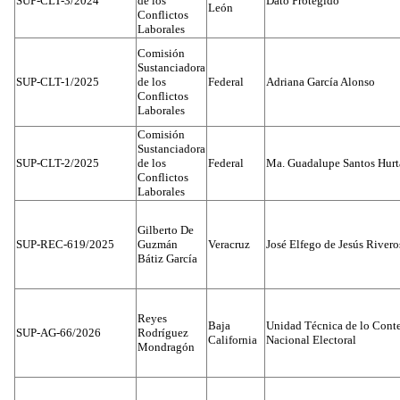
SUP-CLT-3/2024
de los
Dato Protegido
León
Conflictos
Laborales
Comisión
Sustanciadora
SUP-CLT-1/2025
de los
Federal
Adriana García Alonso
Conflictos
Laborales
Comisión
Sustanciadora
SUP-CLT-2/2025
de los
Federal
Ma. Guadalupe Santos Hur
Conflictos
Laborales
Gilberto De
SUP-REC-619/2025
Guzmán
Veracruz
José Elfego de Jesús River
Bátiz García
Reyes
Baja
Unidad Técnica de lo Conten
SUP-AG-66/2026
Rodríguez
California
Nacional Electoral
Mondragón