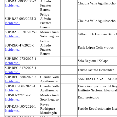
SUP-RAP-993/2025-2
Alfredo
Claudia Valle Aguilasocho
Incidente...
Fuentes
Barrera
Felipe
SUP-RAP-993/2025-3
Alfredo
Claudia Valle Aguilasocho
Incidente...
Fuentes
Barrera
SUP-RAP-1191/2025-1
Mónica Aralí
Gilberto De Guzmán Bátiz 
Incidente...
Soto Fregoso
Felipe
SUP-REC-17/2025-5
Alfredo
Karla López Celis y otros
Incidente...
Fuentes
Barrera
SUP-REC-273/2025-1
Sala Regional Xalapa
Incidente...
SUP-REC-317/2025-1
Fausto Jacinto Hernández
Incidente...
SUP-REC-588/2025-2
Claudia Valle
SANDRA LUZ VALLADAR
Incidente...
Aguilasocho
SUP-JDC-140/2026-1
Claudia Valle
Dirección Ejecutiva del Reg
Incidente...
Aguilasocho
Instituto Nacional Electoral
SUP-JLI-27/2026-1
Mónica Aralí
Dato protegido
Incidente...
Soto Fregoso
Reyes
SUP-RAP-105/2026-1
Rodríguez
Partido Revolucionario Inst
Incidente...
Mondragón