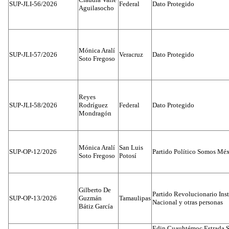
SUP-JLI-56/2026
Federal
Dato Protegido
Aguilasocho
Mónica Aralí
SUP-JLI-57/2026
Veracruz
Dato Protegido
Soto Fregoso
Reyes
SUP-JLI-58/2026
Rodríguez
Federal
Dato Protegido
Mondragón
Mónica Aralí
San Luis
SUP-OP-12/2026
Partido Político Somos Méx
Soto Fregoso
Potosí
Gilberto De
Partido Revolucionario Inst
SUP-OP-13/2026
Guzmán
Tamaulipas
Nacional y otras personas
Bátiz García
Edin Cuauhtémoc Estrada S