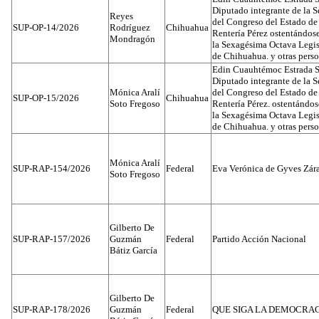
Diputado integrante de la 
Reyes
del Congreso del Estado d
SUP-OP-14/2026
Rodríguez
Chihuahua
Rentería Pérez ostentándos
Mondragón
la Sexagésima Octava Legis
de Chihuahua. y otras pers
Edin Cuauhtémoc Estrada S
Diputado integrante de la 
Mónica Aralí
del Congreso del Estado d
SUP-OP-15/2026
Chihuahua
Soto Fregoso
Rentería Pérez. ostentándo
la Sexagésima Octava Legis
de Chihuahua. y otras pers
Mónica Aralí
SUP-RAP-154/2026
Federal
Eva Verónica de Gyves Zár
Soto Fregoso
Gilberto De
SUP-RAP-157/2026
Guzmán
Federal
Partido Acción Nacional
Bátiz García
Gilberto De
SUP-RAP-178/2026
Guzmán
Federal
QUE SIGA LA DEMOCRA