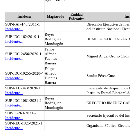
Entidad
Incidente
Magistrado
Inc
Federativa
SUP-RAP-146/2011-1
Dirección Ejecutiva de Prer
Incidente...
del Instituto Nacional Elect
Reyes
SUP-JDC-162/2019-1
Rodríguez
BLANCA PATRICIA GÁN
Incidente...
Mondragón
Felipe
SUP-JDC-2456/2020-1
Alfredo
Miguel Ángel Osorio Chong
Incidente...
Fuentes
Barrera
Felipe
SUP-JDC-10255/2020-4
Alfredo
Sandra Pérez Cruz
Incidente...
Fuentes
Barrera
SUP-REC-343/2020-1
Encargado de despacho de la
Incidente...
Instituto Estatal Electoral 
Reyes
SUP-JDC-1081/2021-2
Rodríguez
GREGORIO JIMÉNEZ GA
Incidente...
Mondragón
SUP-JE-263/2021-2
Secretario Ejecutivo del Ins
Incidente...
SUP-REC-1825/2021-1
Organismo Público Electora
Incidente...