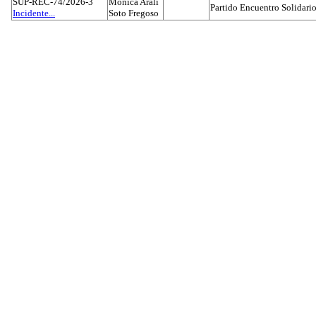
SUP-REC-74/2026-3
Mónica Aralí
Partido Encuentro Solidario
Incidente...
Soto Fregoso