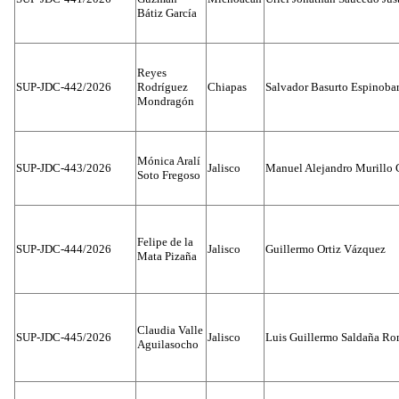
Bátiz García
Reyes
SUP-JDC-442/2026
Rodríguez
Chiapas
Salvador Basurto Espinobar
Mondragón
Mónica Aralí
SUP-JDC-443/2026
Jalisco
Manuel Alejandro Murillo G
Soto Fregoso
Felipe de la
SUP-JDC-444/2026
Jalisco
Guillermo Ortiz Vázquez
Mata Pizaña
Claudia Valle
SUP-JDC-445/2026
Jalisco
Luis Guillermo Saldaña Ro
Aguilasocho