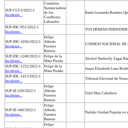
Comisión
Sustanciadora
SUP-CLT-3/2022-1
de los
Karla Leonarda Ramírez Qu
Incidente...
Conflictos
Laborales
SUP-JDC-951/2022-1
TUS DEMIAN FERNAND
Incidente...
Felipe
SUP-JDC-1056/2022-1
Alfredo
CONSEJO NACIONAL DE L
Incidente...
Fuentes
Barrera
SUP-JDC-1240/2022-1
Felipe de la
Xóchitl Nashielly Zagal Ra
Incidente...
Mata Pizaña
SUP-JDC-1252/2022-1
Felipe de la
Juana Elizabeth Luna Rodr
Incidente...
Mata Pizaña
SUP-JDC-1413/2022-1
Tribunal Electoral de Verac
Incidente...
Felipe
SUP-JE-339/2022-1
Alfredo
Uriel Díaz Caballero
Incidente...
Fuentes
Barrera
Felipe
SUP-JE-340/2022-1
Alfredo
Partido Unidad Popular en 
Incidente...
Fuentes
Barrera
Felipe