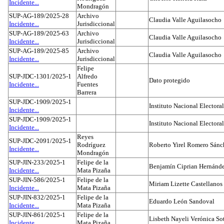
Incidente...
Mondragón
SUP-AG-189/2025-28
Archivo
Claudia Valle Aguilasocho
Incidente...
Jurisdiccional
SUP-AG-189/2025-63
Archivo
Claudia Valle Aguilasocho
Incidente...
Jurisdiccional
SUP-AG-189/2025-85
Archivo
Claudia Valle Aguilasocho
Incidente...
Jurisdiccional
Felipe
SUP-JDC-1301/2025-1
Alfredo
Dato protegido
Incidente...
Fuentes
Barrera
SUP-JDC-1909/2025-1
Instituto Nacional Electoral
Incidente...
SUP-JDC-1909/2025-1
Instituto Nacional Electoral
Incidente...
Reyes
SUP-JDC-2091/2025-1
Rodríguez
Roberto Yirel Romero Sánc
Incidente...
Mondragón
SUP-JIN-233/2025-1
Felipe de la
Benjamín Ciprian Hernánd
Incidente...
Mata Pizaña
SUP-JIN-586/2025-1
Felipe de la
Miriam Lizette Castellanos
Incidente...
Mata Pizaña
SUP-JIN-832/2025-1
Felipe de la
Eduardo León Sandoval
Incidente...
Mata Pizaña
SUP-JIN-861/2025-1
Felipe de la
Lisbeth Nayeli Verónica So
Incidente...
Mata Pizaña