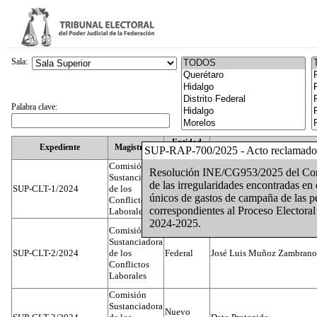
Sala:
Palabra clave:
Entidad
Expediente
Magistrado
SUP-RAP-700/2025 - Acto reclamado
Federativa
Comisión
Resolución INE/CG953/2025 del Conse
Sustanciadora
de las irregularidades encontradas en
SUP-CLT-1/2024
de los
Federal
Juan José Serrato Velasco
únicos de gastos de campaña de las pe
Conflictos
correspondientes al Proceso Electoral
Laborales
2024-2025.
Comisión
Sustanciadora
SUP-CLT-2/2024
de los
Federal
José Luis Muñoz Zambrano
Conflictos
Laborales
Comisión
Sustanciadora
Nuevo