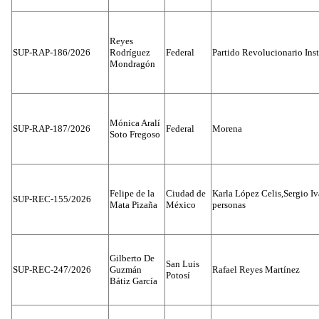
Reyes
SUP-RAP-186/2026
Rodríguez
Federal
Partido Revolucionario Inst
Mondragón
Mónica Aralí
SUP-RAP-187/2026
Federal
Morena
Soto Fregoso
Felipe de la
Ciudad de
Karla López Celis,Sergio I
SUP-REC-155/2026
Mata Pizaña
México
personas
Gilberto De
San Luis
SUP-REC-247/2026
Guzmán
Rafael Reyes Martínez
Potosí
Bátiz García