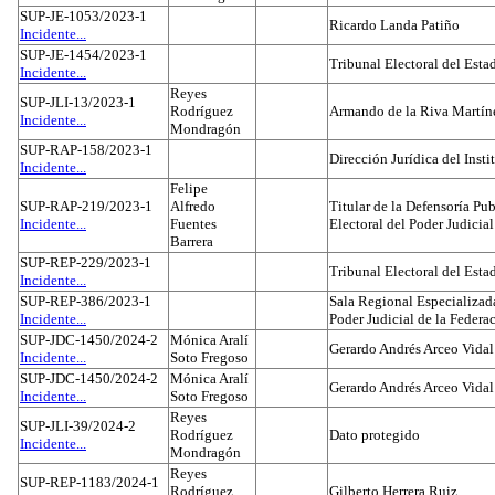
SUP-JE-1053/2023-1
Ricardo Landa Patiño
Incidente...
SUP-JE-1454/2023-1
Tribunal Electoral del Esta
Incidente...
Reyes
SUP-JLI-13/2023-1
Rodríguez
Armando de la Riva Martín
Incidente...
Mondragón
SUP-RAP-158/2023-1
Dirección Jurídica del Insti
Incidente...
Felipe
SUP-RAP-219/2023-1
Alfredo
Titular de la Defensoría Pub
Incidente...
Fuentes
Electoral del Poder Judicial
Barrera
SUP-REP-229/2023-1
Tribunal Electoral del Est
Incidente...
SUP-REP-386/2023-1
Sala Regional Especializada
Incidente...
Poder Judicial de la Federa
SUP-JDC-1450/2024-2
Mónica Aralí
Gerardo Andrés Arceo Vidal
Incidente...
Soto Fregoso
SUP-JDC-1450/2024-2
Mónica Aralí
Gerardo Andrés Arceo Vidal
Incidente...
Soto Fregoso
Reyes
SUP-JLI-39/2024-2
Rodríguez
Dato protegido
Incidente...
Mondragón
Reyes
SUP-REP-1183/2024-1
Rodríguez
Gilberto Herrera Ruiz