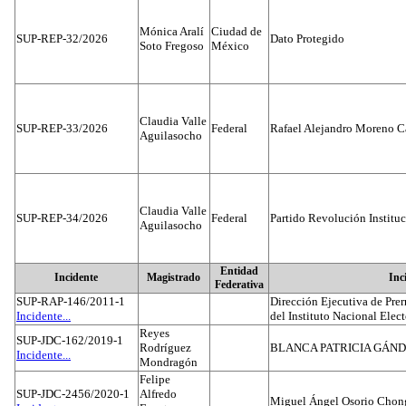
Mónica Aralí
Ciudad de
SUP-REP-32/2026
Dato Protegido
Soto Fregoso
México
Claudia Valle
SUP-REP-33/2026
Federal
Rafael Alejandro Moreno C
Aguilasocho
Claudia Valle
SUP-REP-34/2026
Federal
Partido Revolución Institu
Aguilasocho
Entidad
Incidente
Magistrado
Inc
Federativa
SUP-RAP-146/2011-1
Dirección Ejecutiva de Prer
Incidente...
del Instituto Nacional Elect
Reyes
SUP-JDC-162/2019-1
Rodríguez
BLANCA PATRICIA GÁN
Incidente...
Mondragón
Felipe
SUP-JDC-2456/2020-1
Alfredo
Miguel Ángel Osorio Chong