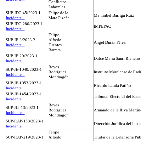
Conflictos
Laborales
SUP-JDC-45/2023-1
Felipe de la
Ma. Isabel Barriga Ruíz
Incidente...
Mata Pizaña
SUP-JDC-280/2023-1
IMPEPAC
Incidente...
Felipe
SUP-JE-3/2023-2
Alfredo
Ángel Durán Pérez
Incidente...
Fuentes
Barrera
SUP-JE-20/2023-1
Dulce María Sauri Riancho
Incidente...
Reyes
SUP-JE-1049/2023-1
Rodríguez
Instituto Morelense de Rad
Incidente...
Mondragón
SUP-JE-1053/2023-1
Ricardo Landa Patiño
Incidente...
SUP-JE-1454/2023-1
Tribunal Electoral del Esta
Incidente...
Reyes
SUP-JLI-13/2023-1
Rodríguez
Armando de la Riva Martín
Incidente...
Mondragón
SUP-RAP-158/2023-1
Dirección Jurídica del Insti
Incidente...
Felipe
SUP-RAP-219/2023-1
Alfredo
Titular de la Defensoría Pub