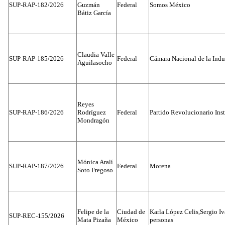
SUP-RAP-182/2026
Guzmán
Federal
Somos México
Bátiz García
Claudia Valle
SUP-RAP-185/2026
Federal
Cámara Nacional de la Indus
Aguilasocho
Reyes
SUP-RAP-186/2026
Rodríguez
Federal
Partido Revolucionario Inst
Mondragón
Mónica Aralí
SUP-RAP-187/2026
Federal
Morena
Soto Fregoso
Felipe de la
Ciudad de
Karla López Celis,Sergio I
SUP-REC-155/2026
Mata Pizaña
México
personas