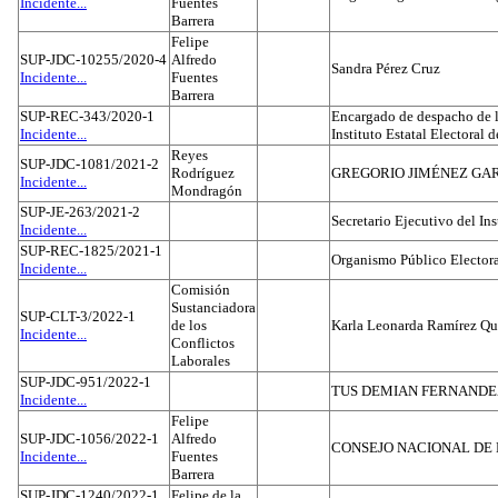
Incidente...
Fuentes
Barrera
Felipe
SUP-JDC-10255/2020-4
Alfredo
Sandra Pérez Cruz
Incidente...
Fuentes
Barrera
SUP-REC-343/2020-1
Encargado de despacho de la
Incidente...
Instituto Estatal Electoral 
Reyes
SUP-JDC-1081/2021-2
Rodríguez
GREGORIO JIMÉNEZ GA
Incidente...
Mondragón
SUP-JE-263/2021-2
Secretario Ejecutivo del Ins
Incidente...
SUP-REC-1825/2021-1
Organismo Público Electora
Incidente...
Comisión
Sustanciadora
SUP-CLT-3/2022-1
de los
Karla Leonarda Ramírez Qu
Incidente...
Conflictos
Laborales
SUP-JDC-951/2022-1
TUS DEMIAN FERNAND
Incidente...
Felipe
SUP-JDC-1056/2022-1
Alfredo
CONSEJO NACIONAL DE L
Incidente...
Fuentes
Barrera
SUP-JDC-1240/2022-1
Felipe de la