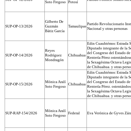
Soto Fregoso
Potosí
Gilberto De
Partido Revolucionario Inst
SUP-OP-13/2026
Guzmán
Tamaulipas
Nacional y otras personas
Bátiz García
Edin Cuauhtémoc Estrada S
Diputado integrante de la 
Reyes
del Congreso del Estado d
SUP-OP-14/2026
Rodríguez
Chihuahua
Rentería Pérez ostentándos
Mondragón
la Sexagésima Octava Legis
de Chihuahua. y otras pers
Edin Cuauhtémoc Estrada S
Diputado integrante de la 
Mónica Aralí
del Congreso del Estado d
SUP-OP-15/2026
Chihuahua
Soto Fregoso
Rentería Pérez. ostentándo
la Sexagésima Octava Legis
de Chihuahua. y otras pers
Mónica Aralí
SUP-RAP-154/2026
Federal
Eva Verónica de Gyves Zár
Soto Fregoso