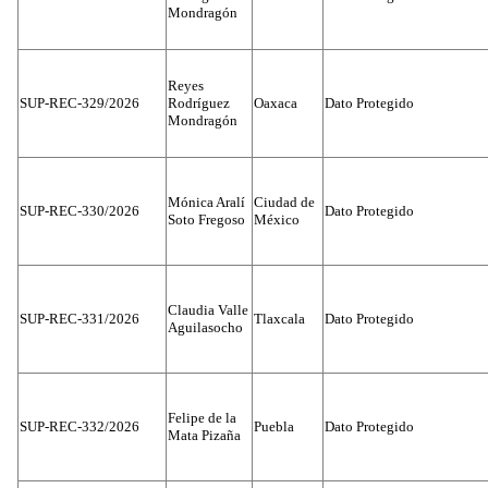
Mondragón
Reyes
SUP-REC-329/2026
Rodríguez
Oaxaca
Dato Protegido
Mondragón
Mónica Aralí
Ciudad de
SUP-REC-330/2026
Dato Protegido
Soto Fregoso
México
Claudia Valle
SUP-REC-331/2026
Tlaxcala
Dato Protegido
Aguilasocho
Felipe de la
SUP-REC-332/2026
Puebla
Dato Protegido
Mata Pizaña