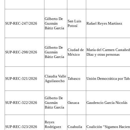
Gilberto De
San Luis
SUP-REC-247/2026
Guzmán
Rafael Reyes Martínez
Potosí
Bátiz García
Gilberto De
Ciudad de
María del Carmen Castañed
SUP-REC-298/2026
Guzmán
México
Díaz y otras personas
Bátiz García
Claudia Valle
SUP-REC-321/2026
Tabasco
Unión Democrática por Tab
Aguilasocho
Gilberto De
SUP-REC-322/2026
Guzmán
Oaxaca
Gaudencio García Nicolás
Bátiz García
Reyes
SUP-REC-323/2026
Rodríguez
Coahuila
Coalición “Sigamos Hacien