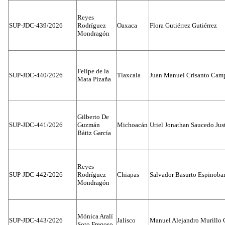
Reyes
SUP-JDC-439/2026
Rodríguez
Oaxaca
Flora Gutiérrez Gutiérrez
Mondragón
Felipe de la
SUP-JDC-440/2026
Tlaxcala
Juan Manuel Crisanto Cam
Mata Pizaña
Gilberto De
SUP-JDC-441/2026
Guzmán
Michoacán
Uriel Jonathan Saucedo Jus
Bátiz García
Reyes
SUP-JDC-442/2026
Rodríguez
Chiapas
Salvador Basurto Espinobar
Mondragón
Mónica Aralí
SUP-JDC-443/2026
Jalisco
Manuel Alejandro Murillo G
Soto Fregoso