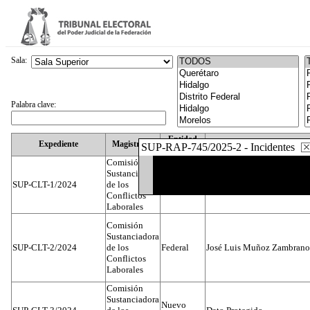
Sala:
Palabra clave:
Entidad
Expediente
Magistrado
SUP-RAP-745/2025-2 - Incidentes
Federativa
Comisión
Sustanciadora
SUP-CLT-1/2024
de los
Federal
Juan José Serrato Velasco
Conflictos
Laborales
Comisión
Sustanciadora
SUP-CLT-2/2024
de los
Federal
José Luis Muñoz Zambrano
Conflictos
Laborales
Comisión
Sustanciadora
Nuevo