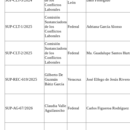
SUP-CLT-3/2024
de los
Dato Protegido
León
Conflictos
Laborales
Comisión
Sustanciadora
SUP-CLT-1/2025
de los
Federal
Adriana García Alonso
Conflictos
Laborales
Comisión
Sustanciadora
SUP-CLT-2/2025
de los
Federal
Ma. Guadalupe Santos Hur
Conflictos
Laborales
Gilberto De
SUP-REC-619/2025
Guzmán
Veracruz
José Elfego de Jesús River
Bátiz García
Claudia Valle
SUP-AG-67/2026
Federal
Carlos Figueroa Rodríguez
Aguilasocho