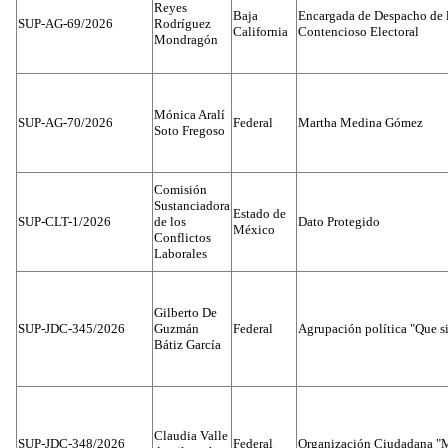
Reyes
Baja
Encargada de Despacho de 
SUP-AG-69/2026
Rodríguez
California
Contencioso Electoral
Mondragón
Mónica Aralí
SUP-AG-70/2026
Federal
Martha Medina Gómez
Soto Fregoso
Comisión
Sustanciadora
Estado de
SUP-CLT-1/2026
de los
Dato Protegido
México
Conflictos
Laborales
Gilberto De
SUP-JDC-345/2026
Guzmán
Federal
Agrupación política "Que s
Bátiz García
Claudia Valle
SUP-JDC-348/2026
Federal
Organización Ciudadana "M