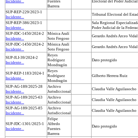
Incidente...
Fuentes
Electoral del Poder Judicial
Barrera
SUP-REP-229/2023-1
Tribunal Electoral del Est
Incidente...
SUP-REP-386/2023-1
Sala Regional Especializada
Incidente...
Poder Judicial de la Federa
SUP-JDC-1450/2024-2
Mónica Aralí
Gerardo Andrés Arceo Vidal
Incidente...
Soto Fregoso
SUP-JDC-1450/2024-2
Mónica Aralí
Gerardo Andrés Arceo Vidal
Incidente...
Soto Fregoso
Reyes
SUP-JLI-39/2024-2
Rodríguez
Dato protegido
Incidente...
Mondragón
Reyes
SUP-REP-1183/2024-1
Rodríguez
Gilberto Herrera Ruiz
Incidente...
Mondragón
SUP-AG-189/2025-28
Archivo
Claudia Valle Aguilasocho
Incidente...
Jurisdiccional
SUP-AG-189/2025-63
Archivo
Claudia Valle Aguilasocho
Incidente...
Jurisdiccional
SUP-AG-189/2025-85
Archivo
Claudia Valle Aguilasocho
Incidente...
Jurisdiccional
Felipe
SUP-JDC-1301/2025-1
Alfredo
Dato protegido
Incidente...
Fuentes
Barrera