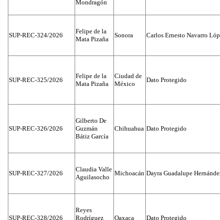
Mondragón
Felipe de la
SUP-REC-324/2026
Sonora
Carlos Ernesto Navarro Ló
Mata Pizaña
Felipe de la
Ciudad de
SUP-REC-325/2026
Dato Protegido
Mata Pizaña
México
Gilberto De
SUP-REC-326/2026
Guzmán
Chihuahua
Dato Protegido
Bátiz García
Claudia Valle
SUP-REC-327/2026
Michoacán
Dayra Guadalupe Hernánde
Aguilasocho
Reyes
SUP-REC-328/2026
Rodríguez
Oaxaca
Dato Protegido