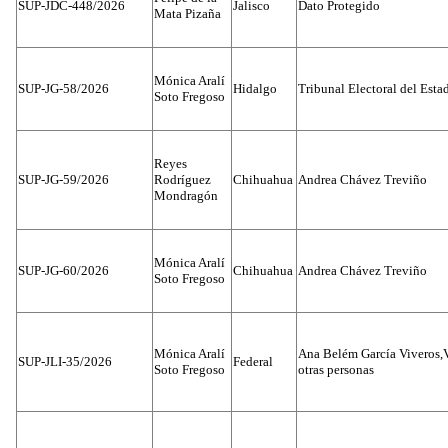
SUP-JDC-448/2026
Jalisco
Dato Protegido
Mata Pizaña
Mónica Aralí
SUP-JG-58/2026
Hidalgo
Tribunal Electoral del Esta
Soto Fregoso
Reyes
SUP-JG-59/2026
Rodríguez
Chihuahua
Andrea Chávez Treviño
Mondragón
Mónica Aralí
SUP-JG-60/2026
Chihuahua
Andrea Chávez Treviño
Soto Fregoso
Mónica Aralí
Ana Belém García Viveros,
SUP-JLI-35/2026
Federal
Soto Fregoso
otras personas