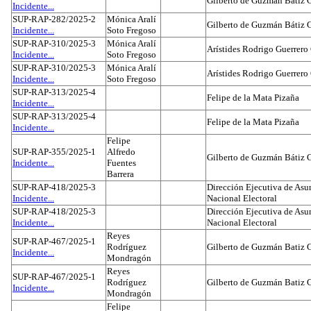
Gilberto de Guzmán Bátiz 
Incidente...
SUP-RAP-282/2025-2
Mónica Aralí
Gilberto de Guzmán Bátiz 
Incidente...
Soto Fregoso
SUP-RAP-310/2025-3
Mónica Aralí
Arístides Rodrigo Guerrero
Incidente...
Soto Fregoso
SUP-RAP-310/2025-3
Mónica Aralí
Arístides Rodrigo Guerrero
Incidente...
Soto Fregoso
SUP-RAP-313/2025-4
Felipe de la Mata Pizaña
Incidente...
SUP-RAP-313/2025-4
Felipe de la Mata Pizaña
Incidente...
Felipe
SUP-RAP-355/2025-1
Alfredo
Gilberto de Guzmán Bátiz 
Incidente...
Fuentes
Barrera
SUP-RAP-418/2025-3
Dirección Ejecutiva de Asun
Incidente...
Nacional Electoral
SUP-RAP-418/2025-3
Dirección Ejecutiva de Asun
Incidente...
Nacional Electoral
Reyes
SUP-RAP-467/2025-1
Rodríguez
Gilberto de Guzmán Batiz 
Incidente...
Mondragón
Reyes
SUP-RAP-467/2025-1
Rodríguez
Gilberto de Guzmán Batiz 
Incidente...
Mondragón
Felipe