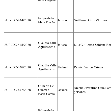
Felipe de la
SUP-JDC-444/2026
Jalisco
Guillermo Ortiz Vázquez
Mata Pizaña
Claudia Valle
SUP-JDC-445/2026
Jalisco
Luis Guillermo Saldaña Ro
Aguilasocho
Claudia Valle
SUP-JDC-446/2026
Federal
Ramón Vargas Ortega
Aguilasocho
Gilberto De
Arcelia Juventina Cruz Lara
SUP-JDC-447/2026
Guzmán
Oaxaca
personas
Bátiz García
Felipe de la