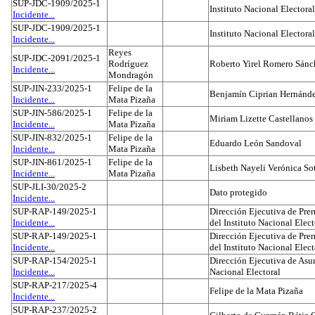
SUP-JDC-1909/2025-1
Instituto Nacional Electoral
Incidente...
SUP-JDC-1909/2025-1
Instituto Nacional Electoral
Incidente...
Reyes
SUP-JDC-2091/2025-1
Rodríguez
Roberto Yirel Romero Sánc
Incidente...
Mondragón
SUP-JIN-233/2025-1
Felipe de la
Benjamín Ciprian Hernánd
Incidente...
Mata Pizaña
SUP-JIN-586/2025-1
Felipe de la
Miriam Lizette Castellanos
Incidente...
Mata Pizaña
SUP-JIN-832/2025-1
Felipe de la
Eduardo León Sandoval
Incidente...
Mata Pizaña
SUP-JIN-861/2025-1
Felipe de la
Lisbeth Nayeli Verónica So
Incidente...
Mata Pizaña
SUP-JLI-30/2025-2
Dato protegido
Incidente...
SUP-RAP-149/2025-1
Dirección Ejecutiva de Prer
Incidente...
del Instituto Nacional Elect
SUP-RAP-149/2025-1
Dirección Ejecutiva de Prer
Incidente...
del Instituto Nacional Elect
SUP-RAP-154/2025-1
Dirección Ejecutiva de Asun
Incidente...
Nacional Electoral
SUP-RAP-217/2025-4
Felipe de la Mata Pizaña
Incidente...
SUP-RAP-237/2025-2