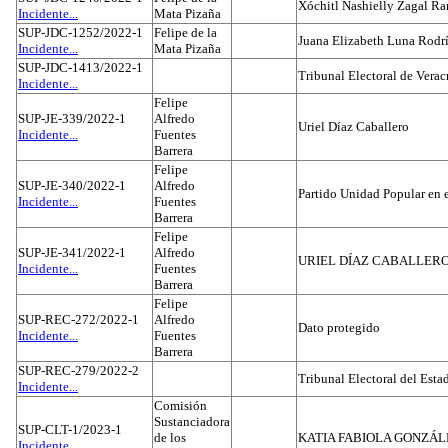
Xóchitl Nashielly Zagal Ra
Incidente...
Mata Pizaña
SUP-JDC-1252/2022-1
Felipe de la
Juana Elizabeth Luna Rodr
Incidente...
Mata Pizaña
SUP-JDC-1413/2022-1
Tribunal Electoral de Verac
Incidente...
Felipe
SUP-JE-339/2022-1
Alfredo
Uriel Díaz Caballero
Incidente...
Fuentes
Barrera
Felipe
SUP-JE-340/2022-1
Alfredo
Partido Unidad Popular en 
Incidente...
Fuentes
Barrera
Felipe
SUP-JE-341/2022-1
Alfredo
URIEL DÍAZ CABALLER
Incidente...
Fuentes
Barrera
Felipe
SUP-REC-272/2022-1
Alfredo
Dato protegido
Incidente...
Fuentes
Barrera
SUP-REC-279/2022-2
Tribunal Electoral del Est
Incidente...
Comisión
Sustanciadora
SUP-CLT-1/2023-1
de los
KATIA FABIOLA GONZÁL
Incidente...