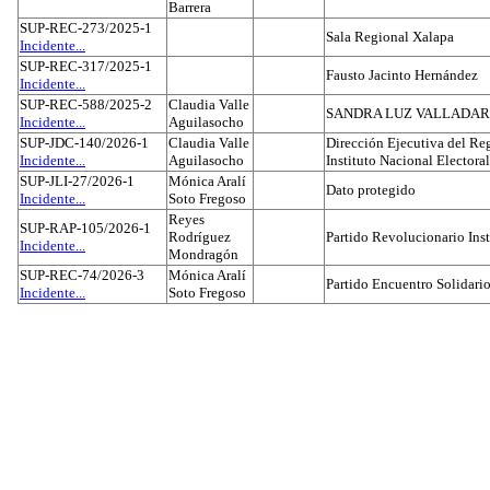
Barrera
SUP-REC-273/2025-1
Sala Regional Xalapa
Incidente...
SUP-REC-317/2025-1
Fausto Jacinto Hernández
Incidente...
SUP-REC-588/2025-2
Claudia Valle
SANDRA LUZ VALLADAR
Incidente...
Aguilasocho
SUP-JDC-140/2026-1
Claudia Valle
Dirección Ejecutiva del Reg
Incidente...
Aguilasocho
Instituto Nacional Electoral
SUP-JLI-27/2026-1
Mónica Aralí
Dato protegido
Incidente...
Soto Fregoso
Reyes
SUP-RAP-105/2026-1
Rodríguez
Partido Revolucionario Inst
Incidente...
Mondragón
SUP-REC-74/2026-3
Mónica Aralí
Partido Encuentro Solidario
Incidente...
Soto Fregoso