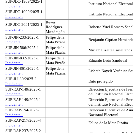
SUP-JDC-1909/2025-1
Instituto Nacional Electoral
Incidente...
SUP-JDC-1909/2025-1
Instituto Nacional Electoral
Incidente...
Reyes
SUP-JDC-2091/2025-1
Rodríguez
Roberto Yirel Romero Sánc
Incidente...
Mondragón
SUP-JIN-233/2025-1
Felipe de la
Benjamín Ciprian Hernánd
Incidente...
Mata Pizaña
SUP-JIN-586/2025-1
Felipe de la
Miriam Lizette Castellanos
Incidente...
Mata Pizaña
SUP-JIN-832/2025-1
Felipe de la
Eduardo León Sandoval
Incidente...
Mata Pizaña
SUP-JIN-861/2025-1
Felipe de la
Lisbeth Nayeli Verónica So
Incidente...
Mata Pizaña
SUP-JLI-30/2025-2
Dato protegido
Incidente...
SUP-RAP-149/2025-1
Dirección Ejecutiva de Prer
Incidente...
del Instituto Nacional Elect
SUP-RAP-149/2025-1
Dirección Ejecutiva de Prer
Incidente...
del Instituto Nacional Elect
SUP-RAP-154/2025-1
Dirección Ejecutiva de Asun
Incidente...
Nacional Electoral
SUP-RAP-217/2025-4
Felipe de la Mata Pizaña
Incidente...
SUP-RAP-237/2025-2