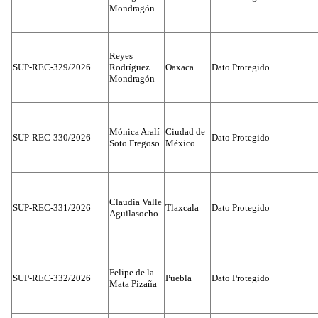
Mondragón
Reyes
SUP-REC-329/2026
Rodríguez
Oaxaca
Dato Protegido
Mondragón
Mónica Aralí
Ciudad de
SUP-REC-330/2026
Dato Protegido
Soto Fregoso
México
Claudia Valle
SUP-REC-331/2026
Tlaxcala
Dato Protegido
Aguilasocho
Felipe de la
SUP-REC-332/2026
Puebla
Dato Protegido
Mata Pizaña