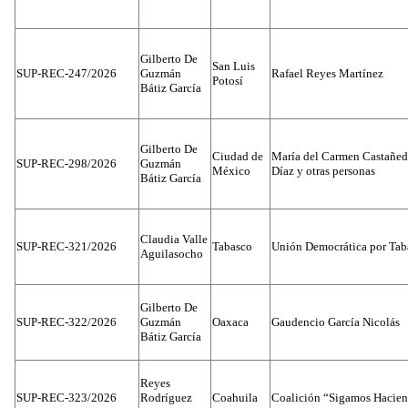
Gilberto De
San Luis
SUP-REC-247/2026
Guzmán
Rafael Reyes Martínez
Potosí
Bátiz García
Gilberto De
Ciudad de
María del Carmen Castañed
SUP-REC-298/2026
Guzmán
México
Díaz y otras personas
Bátiz García
Claudia Valle
SUP-REC-321/2026
Tabasco
Unión Democrática por Tab
Aguilasocho
Gilberto De
SUP-REC-322/2026
Guzmán
Oaxaca
Gaudencio García Nicolás
Bátiz García
Reyes
SUP-REC-323/2026
Rodríguez
Coahuila
Coalición “Sigamos Hacien