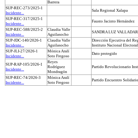
Barrera
SUP-REC-273/2025-1
Sala Regional Xalapa
Incidente...
SUP-REC-317/2025-1
Fausto Jacinto Hernández
Incidente...
SUP-REC-588/2025-2
Claudia Valle
SANDRA LUZ VALLADAR
Incidente...
Aguilasocho
SUP-JDC-140/2026-1
Claudia Valle
Dirección Ejecutiva del Reg
Incidente...
Aguilasocho
Instituto Nacional Electoral
SUP-JLI-27/2026-1
Mónica Aralí
Dato protegido
Incidente...
Soto Fregoso
Reyes
SUP-RAP-105/2026-1
Rodríguez
Partido Revolucionario Inst
Incidente...
Mondragón
SUP-REC-74/2026-3
Mónica Aralí
Partido Encuentro Solidario
Incidente...
Soto Fregoso