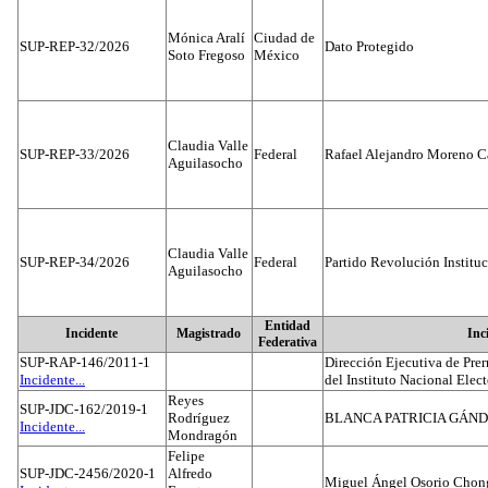
Mónica Aralí
Ciudad de
SUP-REP-32/2026
Dato Protegido
Soto Fregoso
México
Claudia Valle
SUP-REP-33/2026
Federal
Rafael Alejandro Moreno C
Aguilasocho
Claudia Valle
SUP-REP-34/2026
Federal
Partido Revolución Institu
Aguilasocho
Entidad
Incidente
Magistrado
Inc
Federativa
SUP-RAP-146/2011-1
Dirección Ejecutiva de Prer
Incidente...
del Instituto Nacional Elect
Reyes
SUP-JDC-162/2019-1
Rodríguez
BLANCA PATRICIA GÁN
Incidente...
Mondragón
Felipe
SUP-JDC-2456/2020-1
Alfredo
Miguel Ángel Osorio Chong