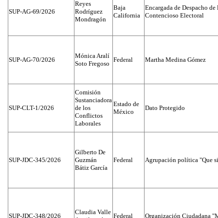
Reyes
Baja
Encargada de Despacho de 
SUP-AG-69/2026
Rodríguez
California
Contencioso Electoral
Mondragón
Mónica Aralí
SUP-AG-70/2026
Federal
Martha Medina Gómez
Soto Fregoso
Comisión
Sustanciadora
Estado de
SUP-CLT-1/2026
de los
Dato Protegido
México
Conflictos
Laborales
Gilberto De
SUP-JDC-345/2026
Guzmán
Federal
Agrupación política "Que s
Bátiz García
Claudia Valle
SUP-JDC-348/2026
Federal
Organización Ciudadana "M