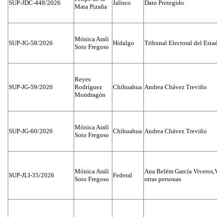
SUP-JDC-448/2026
Jalisco
Dato Protegido
Mata Pizaña
Mónica Aralí
SUP-JG-58/2026
Hidalgo
Tribunal Electoral del Esta
Soto Fregoso
Reyes
SUP-JG-59/2026
Rodríguez
Chihuahua
Andrea Chávez Treviño
Mondragón
Mónica Aralí
SUP-JG-60/2026
Chihuahua
Andrea Chávez Treviño
Soto Fregoso
Mónica Aralí
Ana Belém García Viveros,
SUP-JLI-35/2026
Federal
Soto Fregoso
otras personas