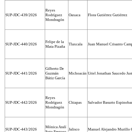
Reyes
SUP-JDC-439/2026
Rodríguez
Oaxaca
Flora Gutiérrez Gutiérrez
Mondragón
Felipe de la
SUP-JDC-440/2026
Tlaxcala
Juan Manuel Crisanto Cam
Mata Pizaña
Gilberto De
SUP-JDC-441/2026
Guzmán
Michoacán
Uriel Jonathan Saucedo Jus
Bátiz García
Reyes
SUP-JDC-442/2026
Rodríguez
Chiapas
Salvador Basurto Espinobar
Mondragón
Mónica Aralí
SUP-JDC-443/2026
Jalisco
Manuel Alejandro Murillo G
Soto Fregoso