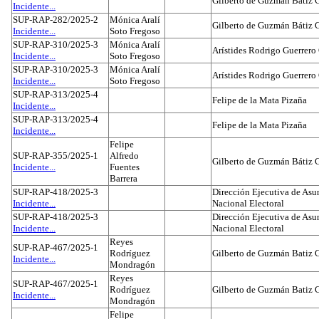
Gilberto de Guzmán Bátiz 
Incidente...
SUP-RAP-282/2025-2
Mónica Aralí
Gilberto de Guzmán Bátiz 
Incidente...
Soto Fregoso
SUP-RAP-310/2025-3
Mónica Aralí
Arístides Rodrigo Guerrero
Incidente...
Soto Fregoso
SUP-RAP-310/2025-3
Mónica Aralí
Arístides Rodrigo Guerrero
Incidente...
Soto Fregoso
SUP-RAP-313/2025-4
Felipe de la Mata Pizaña
Incidente...
SUP-RAP-313/2025-4
Felipe de la Mata Pizaña
Incidente...
Felipe
SUP-RAP-355/2025-1
Alfredo
Gilberto de Guzmán Bátiz 
Incidente...
Fuentes
Barrera
SUP-RAP-418/2025-3
Dirección Ejecutiva de Asun
Incidente...
Nacional Electoral
SUP-RAP-418/2025-3
Dirección Ejecutiva de Asun
Incidente...
Nacional Electoral
Reyes
SUP-RAP-467/2025-1
Rodríguez
Gilberto de Guzmán Batiz 
Incidente...
Mondragón
Reyes
SUP-RAP-467/2025-1
Rodríguez
Gilberto de Guzmán Batiz 
Incidente...
Mondragón
Felipe