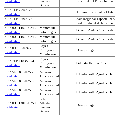
Incidente...
Fuentes
Electoral del Poder Judicial
Barrera
SUP-REP-229/2023-1
Tribunal Electoral del Est
Incidente...
SUP-REP-386/2023-1
Sala Regional Especializada
Incidente...
Poder Judicial de la Federa
SUP-JDC-1450/2024-2
Mónica Aralí
Gerardo Andrés Arceo Vidal
Incidente...
Soto Fregoso
SUP-JDC-1450/2024-2
Mónica Aralí
Gerardo Andrés Arceo Vidal
Incidente...
Soto Fregoso
Reyes
SUP-JLI-39/2024-2
Rodríguez
Dato protegido
Incidente...
Mondragón
Reyes
SUP-REP-1183/2024-1
Rodríguez
Gilberto Herrera Ruiz
Incidente...
Mondragón
SUP-AG-189/2025-28
Archivo
Claudia Valle Aguilasocho
Incidente...
Jurisdiccional
SUP-AG-189/2025-63
Archivo
Claudia Valle Aguilasocho
Incidente...
Jurisdiccional
SUP-AG-189/2025-85
Archivo
Claudia Valle Aguilasocho
Incidente...
Jurisdiccional
Felipe
SUP-JDC-1301/2025-1
Alfredo
Dato protegido
Incidente...
Fuentes
Barrera