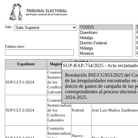
Sala:
Palabra clave:
Entidad
Expediente
Magistrado
SUP-RAP-754/2025 - Acto reclamado
Federativa
Comisión
Resolución INE/CG953/2025 del Conse
Sustanciadora
de las irregularidades encontradas en
SUP-CLT-1/2024
de los
Federal
Juan José Serrato Velasco
únicos de gastos de campaña de las pe
Conflictos
correspondientes al proceso electoral 
Laborales
2024-2025.
Comisión
Sustanciadora
SUP-CLT-2/2024
de los
Federal
José Luis Muñoz Zambrano
Conflictos
Laborales
Comisión
Sustanciadora
Nuevo