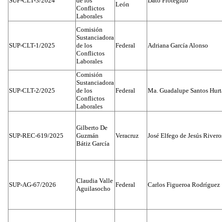
SUP-CLT-3/2024
de los
Dato Protegido
León
Conflictos
Laborales
Comisión
Sustanciadora
SUP-CLT-1/2025
de los
Federal
Adriana García Alonso
Conflictos
Laborales
Comisión
Sustanciadora
SUP-CLT-2/2025
de los
Federal
Ma. Guadalupe Santos Hur
Conflictos
Laborales
Gilberto De
SUP-REC-619/2025
Guzmán
Veracruz
José Elfego de Jesús River
Bátiz García
Claudia Valle
SUP-AG-67/2026
Federal
Carlos Figueroa Rodríguez
Aguilasocho