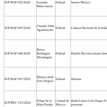
SUP-RAP-182/2026
Guzmán
Federal
Somos México
Bátiz García
Claudia Valle
SUP-RAP-185/2026
Federal
Cámara Nacional de la Indus
Aguilasocho
Reyes
SUP-RAP-186/2026
Rodríguez
Federal
Partido Revolucionario Inst
Mondragón
Mónica Aralí
SUP-RAP-187/2026
Federal
Morena
Soto Fregoso
Felipe de la
Ciudad de
Karla López Celis,Sergio I
SUP-REC-155/2026
Mata Pizaña
México
personas