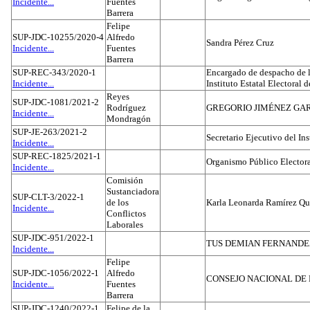
Incidente...
Fuentes
Barrera
Felipe
SUP-JDC-10255/2020-4
Alfredo
Sandra Pérez Cruz
Incidente...
Fuentes
Barrera
SUP-REC-343/2020-1
Encargado de despacho de la
Incidente...
Instituto Estatal Electoral 
Reyes
SUP-JDC-1081/2021-2
Rodríguez
GREGORIO JIMÉNEZ GA
Incidente...
Mondragón
SUP-JE-263/2021-2
Secretario Ejecutivo del Ins
Incidente...
SUP-REC-1825/2021-1
Organismo Público Electora
Incidente...
Comisión
Sustanciadora
SUP-CLT-3/2022-1
de los
Karla Leonarda Ramírez Qu
Incidente...
Conflictos
Laborales
SUP-JDC-951/2022-1
TUS DEMIAN FERNAND
Incidente...
Felipe
SUP-JDC-1056/2022-1
Alfredo
CONSEJO NACIONAL DE L
Incidente...
Fuentes
Barrera
SUP-JDC-1240/2022-1
Felipe de la