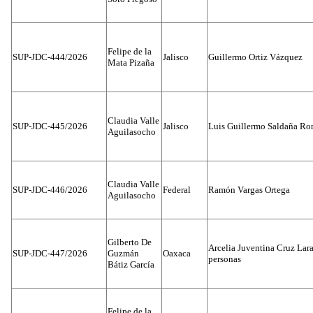
Felipe de la
SUP-JDC-444/2026
Jalisco
Guillermo Ortiz Vázquez
Mata Pizaña
Claudia Valle
SUP-JDC-445/2026
Jalisco
Luis Guillermo Saldaña Ro
Aguilasocho
Claudia Valle
SUP-JDC-446/2026
Federal
Ramón Vargas Ortega
Aguilasocho
Gilberto De
Arcelia Juventina Cruz Lara
SUP-JDC-447/2026
Guzmán
Oaxaca
personas
Bátiz García
Felipe de la