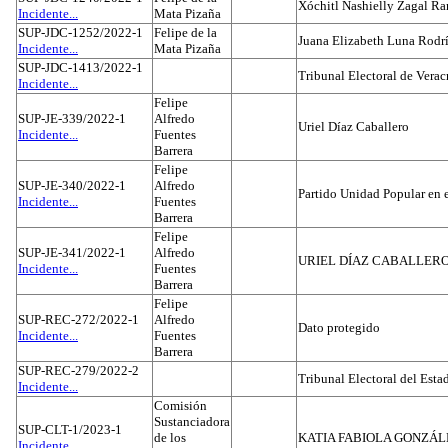
Xóchitl Nashielly Zagal Ra
Incidente...
Mata Pizaña
SUP-JDC-1252/2022-1
Felipe de la
Juana Elizabeth Luna Rodr
Incidente...
Mata Pizaña
SUP-JDC-1413/2022-1
Tribunal Electoral de Verac
Incidente...
Felipe
SUP-JE-339/2022-1
Alfredo
Uriel Díaz Caballero
Incidente...
Fuentes
Barrera
Felipe
SUP-JE-340/2022-1
Alfredo
Partido Unidad Popular en 
Incidente...
Fuentes
Barrera
Felipe
SUP-JE-341/2022-1
Alfredo
URIEL DÍAZ CABALLER
Incidente...
Fuentes
Barrera
Felipe
SUP-REC-272/2022-1
Alfredo
Dato protegido
Incidente...
Fuentes
Barrera
SUP-REC-279/2022-2
Tribunal Electoral del Est
Incidente...
Comisión
Sustanciadora
SUP-CLT-1/2023-1
de los
KATIA FABIOLA GONZÁL
Incidente...