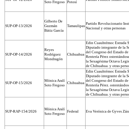
Soto Fregoso
Potosí
Gilberto De
Partido Revolucionario Inst
SUP-OP-13/2026
Guzmán
Tamaulipas
Nacional y otras personas
Bátiz García
Edin Cuauhtémoc Estrada S
Diputado integrante de la 
Reyes
del Congreso del Estado d
SUP-OP-14/2026
Rodríguez
Chihuahua
Rentería Pérez ostentándos
Mondragón
la Sexagésima Octava Legis
de Chihuahua. y otras pers
Edin Cuauhtémoc Estrada S
Diputado integrante de la 
Mónica Aralí
del Congreso del Estado d
SUP-OP-15/2026
Chihuahua
Soto Fregoso
Rentería Pérez. ostentándo
la Sexagésima Octava Legis
de Chihuahua. y otras pers
Mónica Aralí
SUP-RAP-154/2026
Federal
Eva Verónica de Gyves Zár
Soto Fregoso