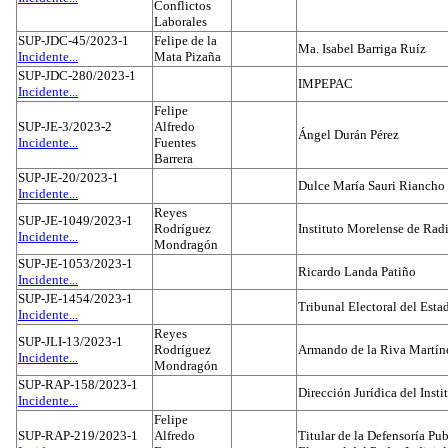
Conflictos
Laborales
SUP-JDC-45/2023-1
Felipe de la
Ma. Isabel Barriga Ruíz
Incidente...
Mata Pizaña
SUP-JDC-280/2023-1
IMPEPAC
Incidente...
Felipe
SUP-JE-3/2023-2
Alfredo
Ángel Durán Pérez
Incidente...
Fuentes
Barrera
SUP-JE-20/2023-1
Dulce María Sauri Riancho
Incidente...
Reyes
SUP-JE-1049/2023-1
Rodríguez
Instituto Morelense de Rad
Incidente...
Mondragón
SUP-JE-1053/2023-1
Ricardo Landa Patiño
Incidente...
SUP-JE-1454/2023-1
Tribunal Electoral del Esta
Incidente...
Reyes
SUP-JLI-13/2023-1
Rodríguez
Armando de la Riva Martín
Incidente...
Mondragón
SUP-RAP-158/2023-1
Dirección Jurídica del Insti
Incidente...
Felipe
SUP-RAP-219/2023-1
Alfredo
Titular de la Defensoría Pub