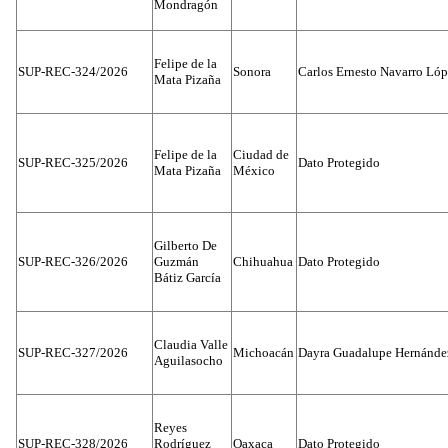
Mondragón
Felipe de la
SUP-REC-324/2026
Sonora
Carlos Ernesto Navarro Ló
Mata Pizaña
Felipe de la
Ciudad de
SUP-REC-325/2026
Dato Protegido
Mata Pizaña
México
Gilberto De
SUP-REC-326/2026
Guzmán
Chihuahua
Dato Protegido
Bátiz García
Claudia Valle
SUP-REC-327/2026
Michoacán
Dayra Guadalupe Hernánde
Aguilasocho
Reyes
SUP-REC-328/2026
Rodríguez
Oaxaca
Dato Protegido