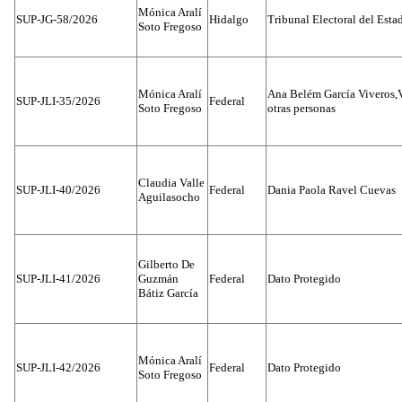
Mónica Aralí
SUP-JG-58/2026
Hidalgo
Tribunal Electoral del Esta
Soto Fregoso
Mónica Aralí
Ana Belém García Viveros,
SUP-JLI-35/2026
Federal
Soto Fregoso
otras personas
Claudia Valle
SUP-JLI-40/2026
Federal
Dania Paola Ravel Cuevas
Aguilasocho
Gilberto De
SUP-JLI-41/2026
Guzmán
Federal
Dato Protegido
Bátiz García
Mónica Aralí
SUP-JLI-42/2026
Federal
Dato Protegido
Soto Fregoso