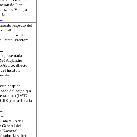
sación de Juan
onzález Varas, a
eña
..
miento respecto del
o conflicto
ncial entre el
o Estatal Electoral
..
ia presentada
Zoé Alejandro
 Aburto, director
 del Instituto
no de
..
esto despido
ficado del cargo que
eña como (DATO
DO), adscrita a la
..
ción
348/2026 del
 General del
to Nacional
al sobre la solicitud