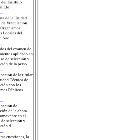
 del Instituto
l Ele
..
ta de la Unidad
 de Vinculación
s Organismos
s Locales del
to Nac
..
ados del examen de
ientos aplicado en
eso de selección y
ción de la perso
..
nación de la titular
nidad Técnica de
ción con los
smos Públicos
s
..
inación de
ción de la ahora
romovente en el
 de selección y
ción d
..
tras cuestiones, la