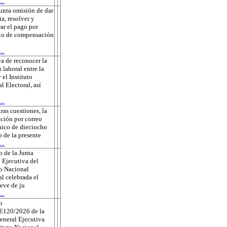
..
unta omisión de dar
ta, resolver y
rar el pago por
to de compensación
..
a de reconocer la
 laboral entre la
 el Instituto
l Electoral, así
..
tras cuestiones, la
ación por correo
nico de dieciocho
o de la presente
..
 de la Junta
 Ejecutiva del
to Nacional
al celebrada el
eve de ju
..
o
E120/2026 de la
eneral Ejecutiva