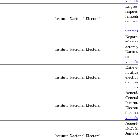
ver más.
La pres
respues
reinteg
Instituto Nacional Electoral
concep
por
ver más.
Negativ
relación
actora y
Instituto Nacional Electoral
Naciona
com
ver más.
Entre o
notific
Instituto Nacional Electoral
electró
de juni
ver más.
Acuerdo
General
Institu
Instituto Nacional Electoral
Elector
diecinu
ver más.
Acuerd
INE/JG
Junta G
Instituto Nacional Electoral