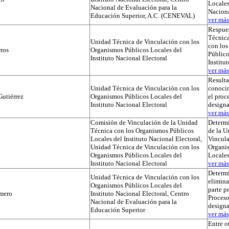
Locales
Nacional de Evaluación para la
Naciona
Educación Superior, A.C. (CENEVAL)
ver más.
Respues
Técnica
Unidad Técnica de Vinculación con los
con lo
ros
Organismos Públicos Locales del
Público
Instituto Nacional Electoral
Institu
ver más.
Result
Unidad Técnica de Vinculación con los
conocim
utiérrez
Organismos Públicos Locales del
el proc
Instituto Nacional Electoral
designa
ver más.
Comisión de Vinculación de la Unidad
Determi
Técnica con los Organismos Públicos
de la U
Locales del Instituto Nacional Electoral,
Vincula
Unidad Técnica de Vinculación con los
Organi
Organismos Públicos Locales del
Locale
Instituto Nacional Electoral
ver más.
Determ
Unidad Técnica de Vinculación con los
elimina
Organismos Públicos Locales del
parte p
mero
Instituto Nacional Electoral, Centro
Proceso
Nacional de Evaluación para la
designa
Educación Superior
ver más.
Entre o