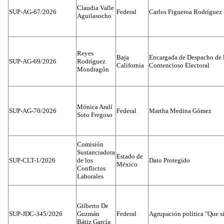
Claudia Valle
SUP-AG-67/2026
Federal
Carlos Figueroa Rodríguez
Aguilasocho
Reyes
Baja
Encargada de Despacho de 
SUP-AG-69/2026
Rodríguez
California
Contencioso Electoral
Mondragón
Mónica Aralí
SUP-AG-70/2026
Federal
Martha Medina Gómez
Soto Fregoso
Comisión
Sustanciadora
Estado de
SUP-CLT-1/2026
de los
Dato Protegido
México
Conflictos
Laborales
Gilberto De
SUP-JDC-345/2026
Guzmán
Federal
Agrupación política "Que s
Bátiz García