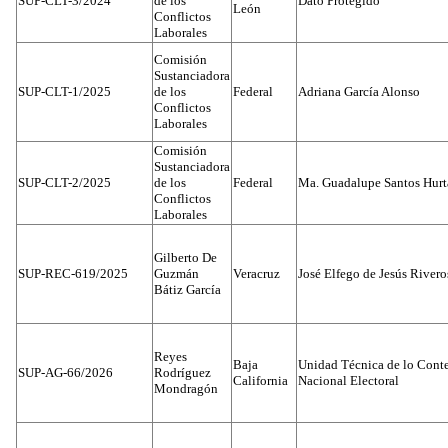
SUP-CLT-3/2024
de los
Dato Protegido
León
Conflictos
Laborales
Comisión
Sustanciadora
SUP-CLT-1/2025
de los
Federal
Adriana García Alonso
Conflictos
Laborales
Comisión
Sustanciadora
SUP-CLT-2/2025
de los
Federal
Ma. Guadalupe Santos Hur
Conflictos
Laborales
Gilberto De
SUP-REC-619/2025
Guzmán
Veracruz
José Elfego de Jesús River
Bátiz García
Reyes
Baja
Unidad Técnica de lo Conten
SUP-AG-66/2026
Rodríguez
California
Nacional Electoral
Mondragón