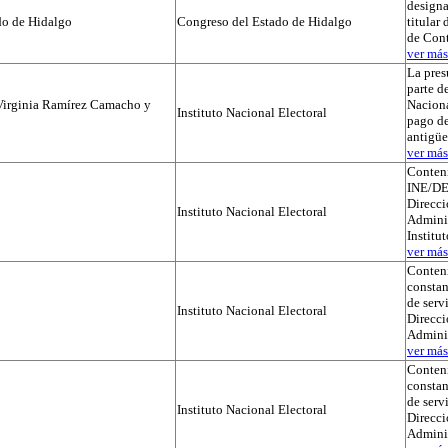
designa
do de Hidalgo
Congreso del Estado de Hidalgo
titular
de Cont
ver más.
La pres
parte de
Virginia Ramírez Camacho y
Naciona
Instituto Nacional Electoral
pago de
antigü
ver más.
Conteni
INE/DE
Direcci
Instituto Nacional Electoral
Adminis
Institu
ver más.
Conteni
constan
de serv
Instituto Nacional Electoral
Direcci
Admini
ver más.
Conteni
constan
de serv
Instituto Nacional Electoral
Direcci
Admini