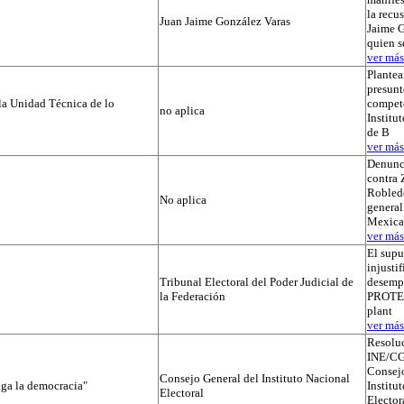
la recu
Juan Jaime González Varas
Jaime G
quien s
ver más.
Plantea
presunt
la Unidad Técnica de lo
compete
no aplica
Institut
de B
ver más.
Denunc
contra 
Robledo
No aplica
general
Mexica
ver más.
El supu
injusti
Tribunal Electoral del Poder Judicial de
desemp
la Federación
PROTEGI
plant
ver más.
Resolu
INE/CG
Consejo
Consejo General del Instituto Nacional
iga la democracia"
Institu
Electoral
Elector