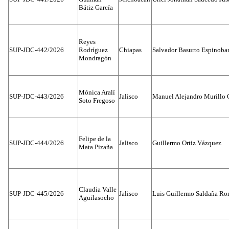
Bátiz García
Reyes
SUP-JDC-442/2026
Rodríguez
Chiapas
Salvador Basurto Espinobar
Mondragón
Mónica Aralí
SUP-JDC-443/2026
Jalisco
Manuel Alejandro Murillo G
Soto Fregoso
Felipe de la
SUP-JDC-444/2026
Jalisco
Guillermo Ortiz Vázquez
Mata Pizaña
Claudia Valle
SUP-JDC-445/2026
Jalisco
Luis Guillermo Saldaña Ro
Aguilasocho