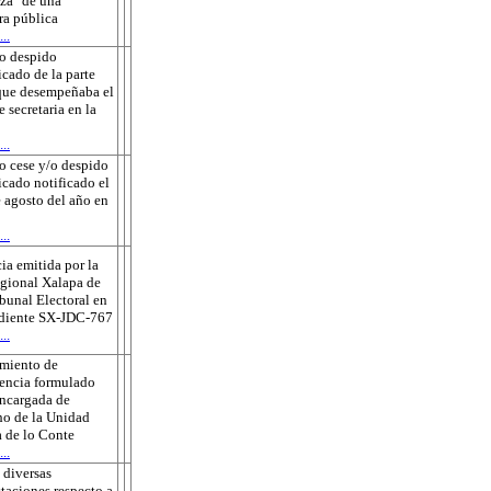
za" de una
ra pública
..
o despido
icado de la parte
que desempeñaba el
e secretaria en la
..
o cese y/o despido
ficado notificado el
 agosto del año en
..
ia emitida por la
gional Xalapa de
ibunal Electoral en
ediente SX-JDC-767
..
amiento de
encia formulado
encargada de
o de la Unidad
 de lo Conte
..
 diversas
taciones respecto a