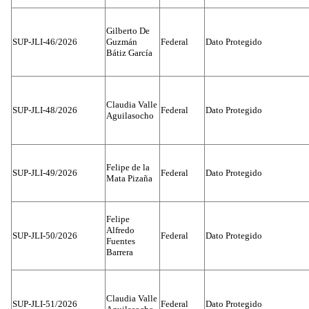
Gilberto De
SUP-JLI-46/2026
Guzmán
Federal
Dato Protegido
Bátiz García
Claudia Valle
SUP-JLI-48/2026
Federal
Dato Protegido
Aguilasocho
Felipe de la
SUP-JLI-49/2026
Federal
Dato Protegido
Mata Pizaña
Felipe
Alfredo
SUP-JLI-50/2026
Federal
Dato Protegido
Fuentes
Barrera
Claudia Valle
SUP-JLI-51/2026
Federal
Dato Protegido