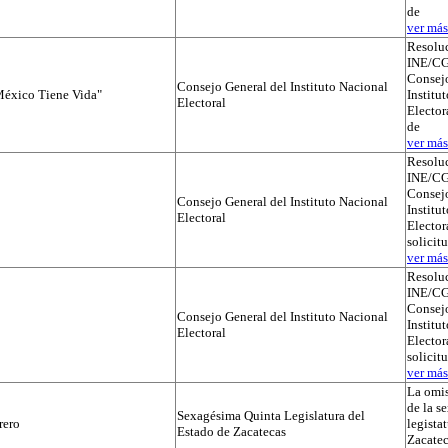
de
ver más.
Resolu
INE/CG
Consejo
Consejo General del Instituto Nacional
éxico Tiene Vida"
Institu
Electoral
Elector
de
ver más.
Resolu
INE/CG
Consejo
Consejo General del Instituto Nacional
Institu
Electoral
Electora
solicit
ver más.
Resolu
INE/CG
Consejo
Consejo General del Instituto Nacional
Institu
Electoral
Electora
solicit
ver más.
La omis
de la s
Sexagésima Quinta Legislatura del
rero
legista
Estado de Zacatecas
Zacatec