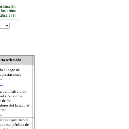
cto reclamado
a el pago de
s prestaciones
es
..
 del Instituto de
ad y Servicios
s de los
dores del Estado el
cimi
..
ución injustificada
supuesta pérdida de