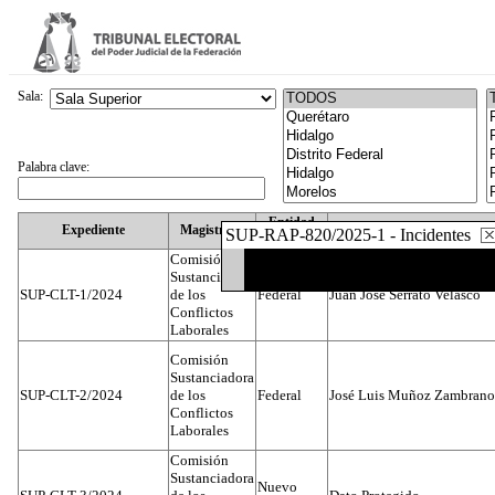
Sala:
Palabra clave:
Entidad
Expediente
Magistrado
SUP-RAP-820/2025-1 - Incidentes
Federativa
Comisión
Sustanciadora
SUP-CLT-1/2024
de los
Federal
Juan José Serrato Velasco
Conflictos
Laborales
Comisión
Sustanciadora
SUP-CLT-2/2024
de los
Federal
José Luis Muñoz Zambrano
Conflictos
Laborales
Comisión
Sustanciadora
Nuevo