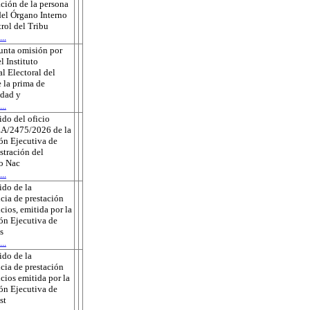
ción de la persona
 del Órgano Interno
rol del Tribu
..
unta omisión por
l Instituto
l Electoral del
 la prima de
edad y
..
do del oficio
A/2475/2026 de la
ón Ejecutiva de
tración del
to Nac
..
do de la
cia de prestación
icios, emitida por la
ón Ejecutiva de
s
..
do de la
cia de prestación
icios emitida por la
ón Ejecutiva de
st