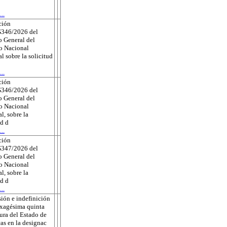
..
ción
346/2026 del
 General del
to Nacional
al sobre la solicitud
..
ción
346/2026 del
 General del
to Nacional
l, sobre la
ud d
..
ción
347/2026 del
 General del
to Nacional
l, sobre la
ud d
..
ión e indefinición
exagésima quinta
tura del Estado de
as en la designac