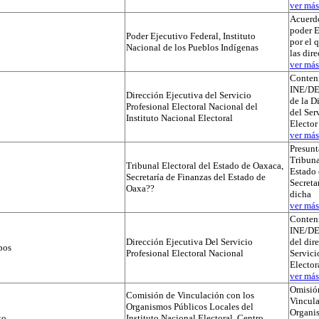
ver más.
Acuerdo
poder E
Poder Ejecutivo Federal, Instituto
por el 
Nacional de los Pueblos Indígenas
las dir
ver más.
Conteni
INE/D
Dirección Ejecutiva del Servicio
de la D
Profesional Electoral Nacional del
del Ser
Instituto Nacional Electoral
Elector
ver más.
Presunt
Tribuna
Tribunal Electoral del Estado de Oaxaca,
Estado 
Secretaría de Finanzas del Estado de
Secreta
Oaxa??
dicha
ver más.
Conteni
INE/D
Dirección Ejecutiva Del Servicio
del dir
pos
Profesional Electoral Nacional
Servici
Elector
ver más.
Omisió
Comisión de Vinculación con los
Vincula
Organismos Públicos Locales del
Organi
to
Instituto Nacional Electoral, Centro