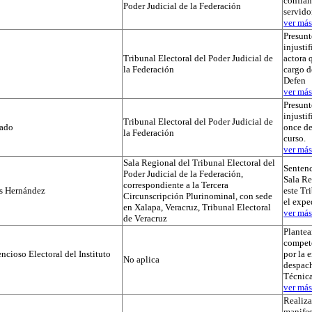
confian
Poder Judicial de la Federación
servido
ver más.
Presunt
injustif
Tribunal Electoral del Poder Judicial de
actora 
la Federación
cargo d
Defen
ver más.
Presunt
injusti
Tribunal Electoral del Poder Judicial de
tado
once de
la Federación
curso.
ver más.
Sala Regional del Tribunal Electoral del
Sentenc
Poder Judicial de la Federación,
Sala Re
correspondiente a la Tercera
os Hernández
este Tr
Circunscripción Plurinominal, con sede
el exp
en Xalapa, Veracruz, Tribunal Electoral
ver más.
de Veracruz
Plante
compet
cioso Electoral del Instituto
por la 
No aplica
despach
Técnica
ver más.
Realiza
manifes