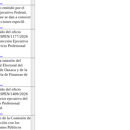
..
 emitido por el
jecutivo Federal,
que se dan a conocer
ecciones específi
..
do del oficio
ESPEN/1177/2026
irección Ejecutiva
vicio Profesional
..
a omisión del
l Electoral del
de Oaxaca y de la
ría de Finanzas de
..
do del oficio
ESPEN/1409/2026
ector ejecutivo del
o Profesional
al
..
n de la Comisión de
ción con los
smos Públicos