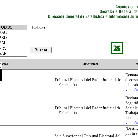
Actor
Autoridad
A
Demand
Tribunal Electoral del Poder Judicial de
diversa
la Federación
laboral
ver más.
Reclama
Segurid
Tribunal Electoral del Poder Judicial de
Sociale
la Federación
Trabaja
recono
ver más.
"Destit
por la 
Sala Superior del Tribunal Electoral del