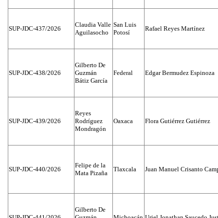
Claudia Valle
San Luis
SUP-JDC-437/2026
Rafael Reyes Martínez
Aguilasocho
Potosí
Gilberto De
SUP-JDC-438/2026
Guzmán
Federal
Edgar Bermudez Espinoza
Bátiz García
Reyes
SUP-JDC-439/2026
Rodríguez
Oaxaca
Flora Gutiérrez Gutiérrez
Mondragón
Felipe de la
SUP-JDC-440/2026
Tlaxcala
Juan Manuel Crisanto Cam
Mata Pizaña
Gilberto De
SUP-JDC-441/2026
Guzmán
Michoacán
Uriel Jonathan Saucedo Jus