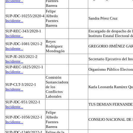
Incidente...
Fuentes
Barrera
Felipe
SUP-JDC-10255/2020-4
Alfredo
Sandra Pérez Cruz
Incidente...
Fuentes
Barrera
SUP-REC-343/2020-1
Encargado de despacho de la
Incidente...
Instituto Estatal Electoral 
Reyes
SUP-JDC-1081/2021-2
Rodríguez
GREGORIO JIMÉNEZ GA
Incidente...
Mondragón
SUP-JE-263/2021-2
Secretario Ejecutivo del Ins
Incidente...
SUP-REC-1825/2021-1
Organismo Público Electora
Incidente...
Comisión
Sustanciadora
SUP-CLT-3/2022-1
de los
Karla Leonarda Ramírez Qu
Incidente...
Conflictos
Laborales
SUP-JDC-951/2022-1
TUS DEMIAN FERNAND
Incidente...
Felipe
SUP-JDC-1056/2022-1
Alfredo
CONSEJO NACIONAL DE L
Incidente...
Fuentes
Barrera
SUP-JDC-1240/2022-1
Felipe de la