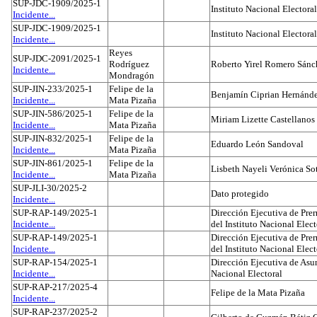
SUP-JDC-1909/2025-1
Instituto Nacional Electoral
Incidente...
SUP-JDC-1909/2025-1
Instituto Nacional Electoral
Incidente...
Reyes
SUP-JDC-2091/2025-1
Rodríguez
Roberto Yirel Romero Sánc
Incidente...
Mondragón
SUP-JIN-233/2025-1
Felipe de la
Benjamín Ciprian Hernánd
Incidente...
Mata Pizaña
SUP-JIN-586/2025-1
Felipe de la
Miriam Lizette Castellanos
Incidente...
Mata Pizaña
SUP-JIN-832/2025-1
Felipe de la
Eduardo León Sandoval
Incidente...
Mata Pizaña
SUP-JIN-861/2025-1
Felipe de la
Lisbeth Nayeli Verónica So
Incidente...
Mata Pizaña
SUP-JLI-30/2025-2
Dato protegido
Incidente...
SUP-RAP-149/2025-1
Dirección Ejecutiva de Prer
Incidente...
del Instituto Nacional Elect
SUP-RAP-149/2025-1
Dirección Ejecutiva de Prer
Incidente...
del Instituto Nacional Elect
SUP-RAP-154/2025-1
Dirección Ejecutiva de Asun
Incidente...
Nacional Electoral
SUP-RAP-217/2025-4
Felipe de la Mata Pizaña
Incidente...
SUP-RAP-237/2025-2