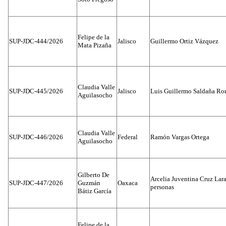
Felipe de la
SUP-JDC-444/2026
Jalisco
Guillermo Ortiz Vázquez
Mata Pizaña
Claudia Valle
SUP-JDC-445/2026
Jalisco
Luis Guillermo Saldaña Ro
Aguilasocho
Claudia Valle
SUP-JDC-446/2026
Federal
Ramón Vargas Ortega
Aguilasocho
Gilberto De
Arcelia Juventina Cruz Lara
SUP-JDC-447/2026
Guzmán
Oaxaca
personas
Bátiz García
Felipe de la