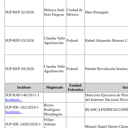
Mónica Aralí
Ciudad de
SUP-REP-32/2026
Dato Protegido
Soto Fregoso
México
Claudia Valle
SUP-REP-33/2026
Federal
Rafael Alejandro Moreno C
Aguilasocho
Claudia Valle
SUP-REP-34/2026
Federal
Partido Revolución Institu
Aguilasocho
Entidad
Incidente
Magistrado
Inc
Federativa
SUP-RAP-146/2011-1
Dirección Ejecutiva de Prer
Incidente...
del Instituto Nacional Elect
Reyes
SUP-JDC-162/2019-1
Rodríguez
BLANCA PATRICIA GÁN
Incidente...
Mondragón
Felipe
SUP-JDC-2456/2020-1
Alfredo
Miguel Ángel Osorio Chong