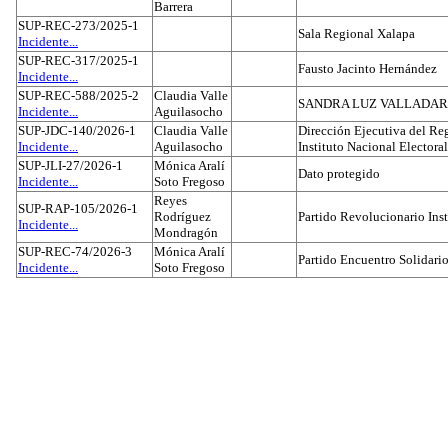
Barrera
SUP-REC-273/2025-1
Sala Regional Xalapa
Incidente...
SUP-REC-317/2025-1
Fausto Jacinto Hernández
Incidente...
SUP-REC-588/2025-2
Claudia Valle
SANDRA LUZ VALLADAR
Incidente...
Aguilasocho
SUP-JDC-140/2026-1
Claudia Valle
Dirección Ejecutiva del Reg
Incidente...
Aguilasocho
Instituto Nacional Electoral
SUP-JLI-27/2026-1
Mónica Aralí
Dato protegido
Incidente...
Soto Fregoso
Reyes
SUP-RAP-105/2026-1
Rodríguez
Partido Revolucionario Inst
Incidente...
Mondragón
SUP-REC-74/2026-3
Mónica Aralí
Partido Encuentro Solidario
Incidente...
Soto Fregoso