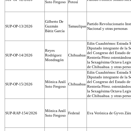
Soto Fregoso
Potosí
Gilberto De
Partido Revolucionario Inst
SUP-OP-13/2026
Guzmán
Tamaulipas
Nacional y otras personas
Bátiz García
Edin Cuauhtémoc Estrada S
Diputado integrante de la 
Reyes
del Congreso del Estado d
SUP-OP-14/2026
Rodríguez
Chihuahua
Rentería Pérez ostentándos
Mondragón
la Sexagésima Octava Legis
de Chihuahua. y otras pers
Edin Cuauhtémoc Estrada S
Diputado integrante de la 
Mónica Aralí
del Congreso del Estado d
SUP-OP-15/2026
Chihuahua
Soto Fregoso
Rentería Pérez. ostentándo
la Sexagésima Octava Legis
de Chihuahua. y otras pers
Mónica Aralí
SUP-RAP-154/2026
Federal
Eva Verónica de Gyves Zár
Soto Fregoso