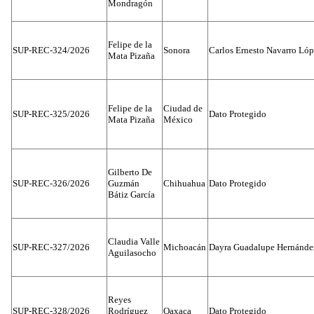
Mondragón
Felipe de la
SUP-REC-324/2026
Sonora
Carlos Ernesto Navarro Ló
Mata Pizaña
Felipe de la
Ciudad de
SUP-REC-325/2026
Dato Protegido
Mata Pizaña
México
Gilberto De
SUP-REC-326/2026
Guzmán
Chihuahua
Dato Protegido
Bátiz García
Claudia Valle
SUP-REC-327/2026
Michoacán
Dayra Guadalupe Hernánde
Aguilasocho
Reyes
SUP-REC-328/2026
Rodríguez
Oaxaca
Dato Protegido