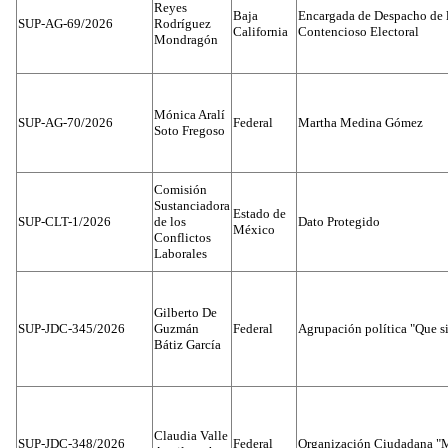
Reyes
Baja
Encargada de Despacho de 
SUP-AG-69/2026
Rodríguez
California
Contencioso Electoral
Mondragón
Mónica Aralí
SUP-AG-70/2026
Federal
Martha Medina Gómez
Soto Fregoso
Comisión
Sustanciadora
Estado de
SUP-CLT-1/2026
de los
Dato Protegido
México
Conflictos
Laborales
Gilberto De
SUP-JDC-345/2026
Guzmán
Federal
Agrupación política "Que s
Bátiz García
Claudia Valle
SUP-JDC-348/2026
Federal
Organización Ciudadana "M