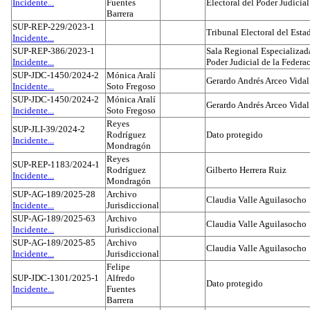
Incidente...
Fuentes
Electoral del Poder Judicial
Barrera
SUP-REP-229/2023-1
Tribunal Electoral del Est
Incidente...
SUP-REP-386/2023-1
Sala Regional Especializada
Incidente...
Poder Judicial de la Federa
SUP-JDC-1450/2024-2
Mónica Aralí
Gerardo Andrés Arceo Vidal
Incidente...
Soto Fregoso
SUP-JDC-1450/2024-2
Mónica Aralí
Gerardo Andrés Arceo Vidal
Incidente...
Soto Fregoso
Reyes
SUP-JLI-39/2024-2
Rodríguez
Dato protegido
Incidente...
Mondragón
Reyes
SUP-REP-1183/2024-1
Rodríguez
Gilberto Herrera Ruiz
Incidente...
Mondragón
SUP-AG-189/2025-28
Archivo
Claudia Valle Aguilasocho
Incidente...
Jurisdiccional
SUP-AG-189/2025-63
Archivo
Claudia Valle Aguilasocho
Incidente...
Jurisdiccional
SUP-AG-189/2025-85
Archivo
Claudia Valle Aguilasocho
Incidente...
Jurisdiccional
Felipe
SUP-JDC-1301/2025-1
Alfredo
Dato protegido
Incidente...
Fuentes
Barrera