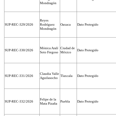
Mondragón
Reyes
SUP-REC-329/2026
Rodríguez
Oaxaca
Dato Protegido
Mondragón
Mónica Aralí
Ciudad de
SUP-REC-330/2026
Dato Protegido
Soto Fregoso
México
Claudia Valle
SUP-REC-331/2026
Tlaxcala
Dato Protegido
Aguilasocho
Felipe de la
SUP-REC-332/2026
Puebla
Dato Protegido
Mata Pizaña