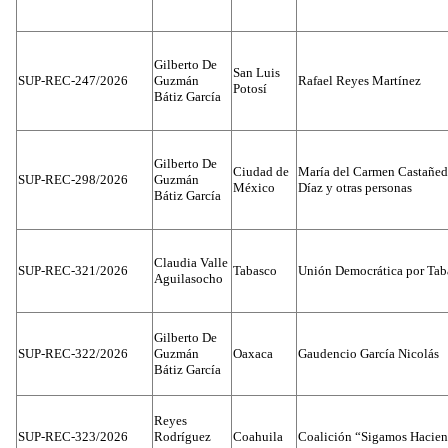
Gilberto De
San Luis
SUP-REC-247/2026
Guzmán
Rafael Reyes Martínez
Potosí
Bátiz García
Gilberto De
Ciudad de
María del Carmen Castañed
SUP-REC-298/2026
Guzmán
México
Díaz y otras personas
Bátiz García
Claudia Valle
SUP-REC-321/2026
Tabasco
Unión Democrática por Tab
Aguilasocho
Gilberto De
SUP-REC-322/2026
Guzmán
Oaxaca
Gaudencio García Nicolás
Bátiz García
Reyes
SUP-REC-323/2026
Rodríguez
Coahuila
Coalición “Sigamos Hacien