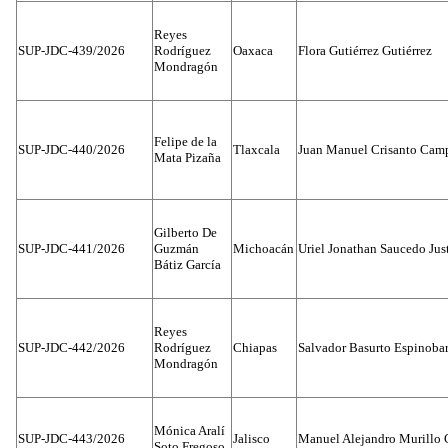
Reyes
SUP-JDC-439/2026
Rodríguez
Oaxaca
Flora Gutiérrez Gutiérrez
Mondragón
Felipe de la
SUP-JDC-440/2026
Tlaxcala
Juan Manuel Crisanto Cam
Mata Pizaña
Gilberto De
SUP-JDC-441/2026
Guzmán
Michoacán
Uriel Jonathan Saucedo Jus
Bátiz García
Reyes
SUP-JDC-442/2026
Rodríguez
Chiapas
Salvador Basurto Espinobar
Mondragón
Mónica Aralí
SUP-JDC-443/2026
Jalisco
Manuel Alejandro Murillo G
Soto Fregoso