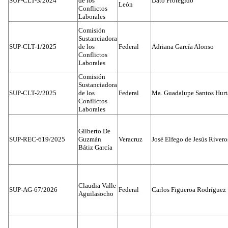
SUP-CLT-3/2024
de los
Dato Protegido
León
Conflictos
Laborales
Comisión
Sustanciadora
SUP-CLT-1/2025
de los
Federal
Adriana García Alonso
Conflictos
Laborales
Comisión
Sustanciadora
SUP-CLT-2/2025
de los
Federal
Ma. Guadalupe Santos Hur
Conflictos
Laborales
Gilberto De
SUP-REC-619/2025
Guzmán
Veracruz
José Elfego de Jesús River
Bátiz García
Claudia Valle
SUP-AG-67/2026
Federal
Carlos Figueroa Rodríguez
Aguilasocho