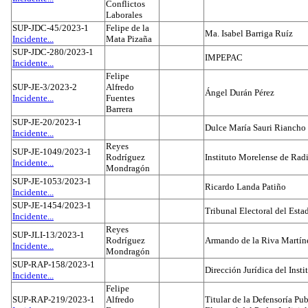
Conflictos
Laborales
SUP-JDC-45/2023-1
Felipe de la
Ma. Isabel Barriga Ruíz
Incidente...
Mata Pizaña
SUP-JDC-280/2023-1
IMPEPAC
Incidente...
Felipe
SUP-JE-3/2023-2
Alfredo
Ángel Durán Pérez
Incidente...
Fuentes
Barrera
SUP-JE-20/2023-1
Dulce María Sauri Riancho
Incidente...
Reyes
SUP-JE-1049/2023-1
Rodríguez
Instituto Morelense de Rad
Incidente...
Mondragón
SUP-JE-1053/2023-1
Ricardo Landa Patiño
Incidente...
SUP-JE-1454/2023-1
Tribunal Electoral del Esta
Incidente...
Reyes
SUP-JLI-13/2023-1
Rodríguez
Armando de la Riva Martín
Incidente...
Mondragón
SUP-RAP-158/2023-1
Dirección Jurídica del Insti
Incidente...
Felipe
SUP-RAP-219/2023-1
Alfredo
Titular de la Defensoría Pub