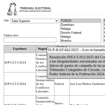
Sala:
Palabra clave:
Entidad
Expediente
Magistrado
SUP-RAP-842/2025 - Acto reclamado
Federativa
Comisión
Resolución INE/CG952/2025 del Conse
Sustanciadora
a las irregularidades encontradas en e
SUP-CLT-1/2024
de los
Federal
Juan José Serrato Velasco
únicos de gastos de campaña de las pe
Conflictos
Tribunales Colegiados de Circuito, co
Laborales
Poder Judicial de la Federación 2024
Comisión
Sustanciadora
SUP-CLT-2/2024
de los
Federal
José Luis Muñoz Zambrano
Conflictos
Laborales
Comisión
Sustanciadora
Nuevo