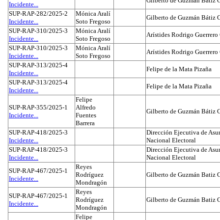
Gilberto de Guzmán Bátiz 
Incidente...
SUP-RAP-282/2025-2
Mónica Aralí
Gilberto de Guzmán Bátiz 
Incidente...
Soto Fregoso
SUP-RAP-310/2025-3
Mónica Aralí
Arístides Rodrigo Guerrero
Incidente...
Soto Fregoso
SUP-RAP-310/2025-3
Mónica Aralí
Arístides Rodrigo Guerrero
Incidente...
Soto Fregoso
SUP-RAP-313/2025-4
Felipe de la Mata Pizaña
Incidente...
SUP-RAP-313/2025-4
Felipe de la Mata Pizaña
Incidente...
Felipe
SUP-RAP-355/2025-1
Alfredo
Gilberto de Guzmán Bátiz 
Incidente...
Fuentes
Barrera
SUP-RAP-418/2025-3
Dirección Ejecutiva de Asun
Incidente...
Nacional Electoral
SUP-RAP-418/2025-3
Dirección Ejecutiva de Asun
Incidente...
Nacional Electoral
Reyes
SUP-RAP-467/2025-1
Rodríguez
Gilberto de Guzmán Batiz 
Incidente...
Mondragón
Reyes
SUP-RAP-467/2025-1
Rodríguez
Gilberto de Guzmán Batiz 
Incidente...
Mondragón
Felipe