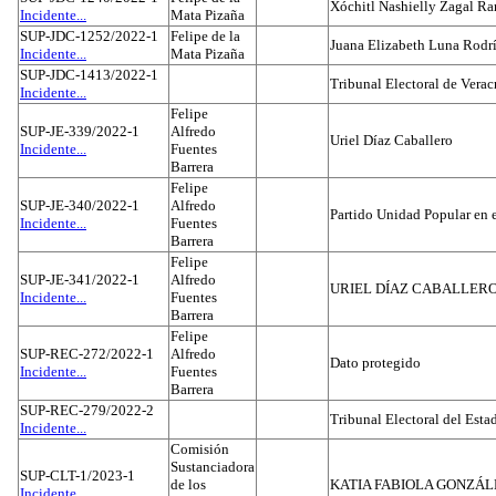
Xóchitl Nashielly Zagal Ra
Incidente...
Mata Pizaña
SUP-JDC-1252/2022-1
Felipe de la
Juana Elizabeth Luna Rodr
Incidente...
Mata Pizaña
SUP-JDC-1413/2022-1
Tribunal Electoral de Verac
Incidente...
Felipe
SUP-JE-339/2022-1
Alfredo
Uriel Díaz Caballero
Incidente...
Fuentes
Barrera
Felipe
SUP-JE-340/2022-1
Alfredo
Partido Unidad Popular en 
Incidente...
Fuentes
Barrera
Felipe
SUP-JE-341/2022-1
Alfredo
URIEL DÍAZ CABALLER
Incidente...
Fuentes
Barrera
Felipe
SUP-REC-272/2022-1
Alfredo
Dato protegido
Incidente...
Fuentes
Barrera
SUP-REC-279/2022-2
Tribunal Electoral del Est
Incidente...
Comisión
Sustanciadora
SUP-CLT-1/2023-1
de los
KATIA FABIOLA GONZÁL
Incidente...