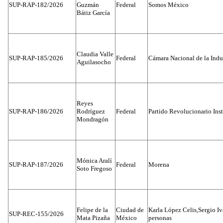
SUP-RAP-182/2026
Guzmán
Federal
Somos México
Bátiz García
Claudia Valle
SUP-RAP-185/2026
Federal
Cámara Nacional de la Indus
Aguilasocho
Reyes
SUP-RAP-186/2026
Rodríguez
Federal
Partido Revolucionario Inst
Mondragón
Mónica Aralí
SUP-RAP-187/2026
Federal
Morena
Soto Fregoso
Felipe de la
Ciudad de
Karla López Celis,Sergio I
SUP-REC-155/2026
Mata Pizaña
México
personas