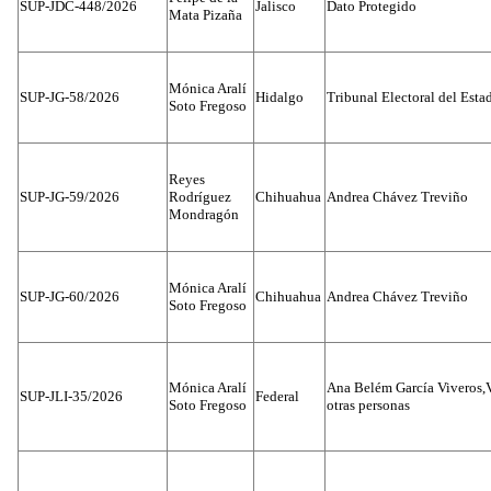
SUP-JDC-448/2026
Jalisco
Dato Protegido
Mata Pizaña
Mónica Aralí
SUP-JG-58/2026
Hidalgo
Tribunal Electoral del Esta
Soto Fregoso
Reyes
SUP-JG-59/2026
Rodríguez
Chihuahua
Andrea Chávez Treviño
Mondragón
Mónica Aralí
SUP-JG-60/2026
Chihuahua
Andrea Chávez Treviño
Soto Fregoso
Mónica Aralí
Ana Belém García Viveros,
SUP-JLI-35/2026
Federal
Soto Fregoso
otras personas