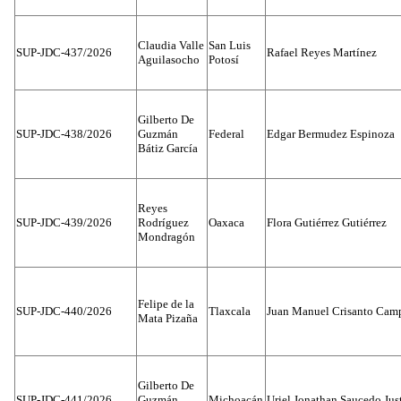
Claudia Valle
San Luis
SUP-JDC-437/2026
Rafael Reyes Martínez
Aguilasocho
Potosí
Gilberto De
SUP-JDC-438/2026
Guzmán
Federal
Edgar Bermudez Espinoza
Bátiz García
Reyes
SUP-JDC-439/2026
Rodríguez
Oaxaca
Flora Gutiérrez Gutiérrez
Mondragón
Felipe de la
SUP-JDC-440/2026
Tlaxcala
Juan Manuel Crisanto Cam
Mata Pizaña
Gilberto De
SUP-JDC-441/2026
Guzmán
Michoacán
Uriel Jonathan Saucedo Jus