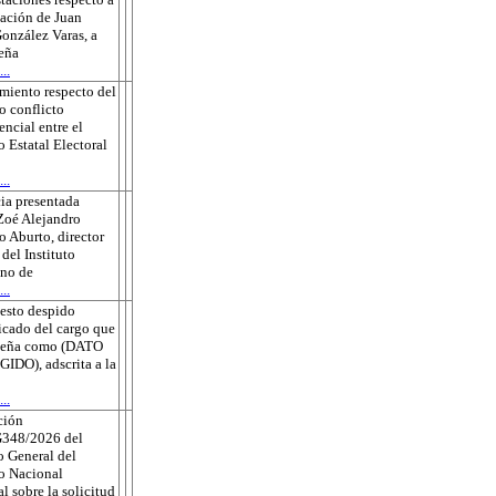
sación de Juan
onzález Varas, a
eña
..
miento respecto del
o conflicto
ncial entre el
o Estatal Electoral
..
ia presentada
Zoé Alejandro
 Aburto, director
 del Instituto
no de
..
esto despido
ficado del cargo que
eña como (DATO
DO), adscrita a la
..
ción
348/2026 del
 General del
to Nacional
al sobre la solicitud