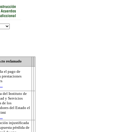
cto reclamado
a el pago de
s prestaciones
es
..
 del Instituto de
ad y Servicios
s de los
dores del Estado el
cimi
..
ución injustificada
supuesta pérdida de