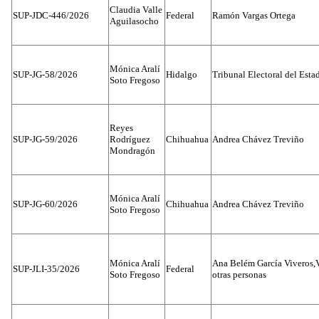
Claudia Valle
SUP-JDC-446/2026
Federal
Ramón Vargas Ortega
Aguilasocho
Mónica Aralí
SUP-JG-58/2026
Hidalgo
Tribunal Electoral del Esta
Soto Fregoso
Reyes
SUP-JG-59/2026
Rodríguez
Chihuahua
Andrea Chávez Treviño
Mondragón
Mónica Aralí
SUP-JG-60/2026
Chihuahua
Andrea Chávez Treviño
Soto Fregoso
Mónica Aralí
Ana Belém García Viveros,
SUP-JLI-35/2026
Federal
Soto Fregoso
otras personas