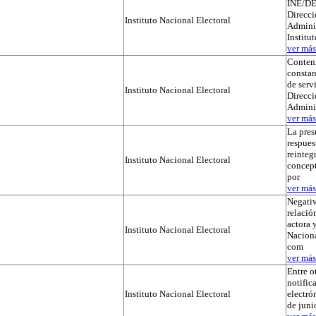
INE/DE
Direcci
Instituto Nacional Electoral
Adminis
Institu
ver más.
Conteni
constan
de serv
Instituto Nacional Electoral
Direcci
Admini
ver más.
La pres
respues
reinteg
Instituto Nacional Electoral
concep
por
ver más.
Negativ
relación
actora y
Instituto Nacional Electoral
Naciona
com
ver más.
Entre o
notific
Instituto Nacional Electoral
electró
de juni