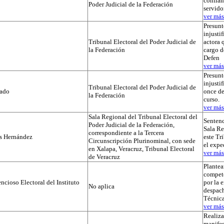
confian
Poder Judicial de la Federación
servido
ver más.
Presunt
injustif
Tribunal Electoral del Poder Judicial de
actora 
la Federación
cargo d
Defen
ver más.
Presunt
injusti
Tribunal Electoral del Poder Judicial de
tado
once de
la Federación
curso.
ver más.
Sala Regional del Tribunal Electoral del
Sentenc
Poder Judicial de la Federación,
Sala Re
correspondiente a la Tercera
os Hernández
este Tr
Circunscripción Plurinominal, con sede
el exp
en Xalapa, Veracruz, Tribunal Electoral
ver más.
de Veracruz
Plante
compet
cioso Electoral del Instituto
por la 
No aplica
despach
Técnica
ver más.
Realiza
manifes