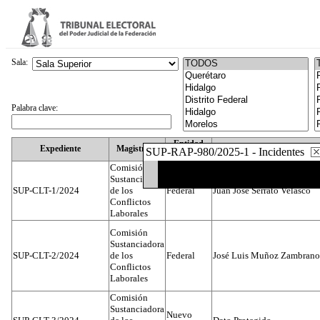
Sala:
Palabra clave:
Entidad
Expediente
Magistrado
SUP-RAP-980/2025-1 - Incidentes
Federativa
Comisión
Sustanciadora
SUP-CLT-1/2024
de los
Federal
Juan José Serrato Velasco
Conflictos
Laborales
Comisión
Sustanciadora
SUP-CLT-2/2024
de los
Federal
José Luis Muñoz Zambrano
Conflictos
Laborales
Comisión
Sustanciadora
Nuevo