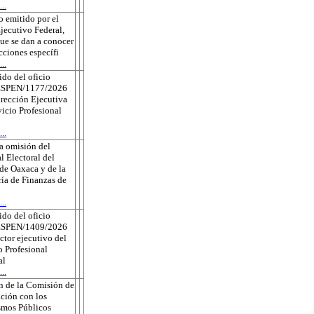
..
 emitido por el
jecutivo Federal,
que se dan a conocer
ecciones específi
..
do del oficio
ESPEN/1177/2026
irección Ejecutiva
vicio Profesional
..
a omisión del
l Electoral del
de Oaxaca y de la
ría de Finanzas de
..
do del oficio
ESPEN/1409/2026
ector ejecutivo del
o Profesional
al
..
n de la Comisión de
ción con los
smos Públicos