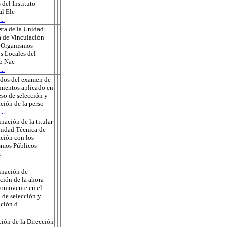
 del Instituto
l Ele
..
ta de la Unidad
 de Vinculación
s Organismos
s Locales del
to Nac
..
ados del examen de
ientos aplicado en
eso de selección y
ción de la perso
..
nación de la titular
nidad Técnica de
ción con los
smos Públicos
s
..
inación de
ción de la ahora
romovente en el
 de selección y
ción d
..
ión de la Dirección