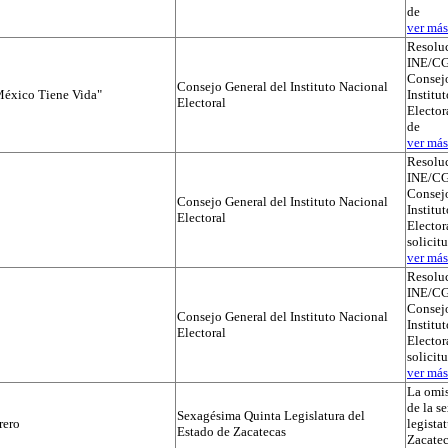
de
ver más.
Resolu
INE/CG
Consejo
Consejo General del Instituto Nacional
éxico Tiene Vida"
Institu
Electoral
Elector
de
ver más.
Resolu
INE/CG
Consejo
Consejo General del Instituto Nacional
Institu
Electoral
Electora
solicit
ver más.
Resolu
INE/CG
Consejo
Consejo General del Instituto Nacional
Institu
Electoral
Electora
solicit
ver más.
La omis
de la s
Sexagésima Quinta Legislatura del
rero
legista
Estado de Zacatecas
Zacatec