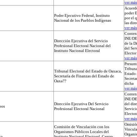
ver más.
Acuerdo
poder E
Poder Ejecutivo Federal, Instituto
por el 
Nacional de los Pueblos Indígenas
las dir
ver más.
Conteni
INE/D
Dirección Ejecutiva del Servicio
de la D
Profesional Electoral Nacional del
del Ser
Instituto Nacional Electoral
Elector
ver más.
Presunt
Tribuna
Tribunal Electoral del Estado de Oaxaca,
Estado 
Secretaría de Finanzas del Estado de
Secreta
Oaxa??
dicha
ver más.
Conteni
INE/D
Dirección Ejecutiva Del Servicio
del dir
pos
Profesional Electoral Nacional
Servici
Elector
ver más.
Omisió
Comisión de Vinculación con los
Vincula
Organismos Públicos Locales del
Organi
to
Instituto Nacional Electoral, Centro