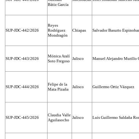
Bátiz García
Reyes
SUP-JDC-442/2026
Rodríguez
Chiapas
Salvador Basurto Espinobar
Mondragón
Mónica Aralí
SUP-JDC-443/2026
Jalisco
Manuel Alejandro Murillo G
Soto Fregoso
Felipe de la
SUP-JDC-444/2026
Jalisco
Guillermo Ortiz Vázquez
Mata Pizaña
Claudia Valle
SUP-JDC-445/2026
Jalisco
Luis Guillermo Saldaña Ro
Aguilasocho