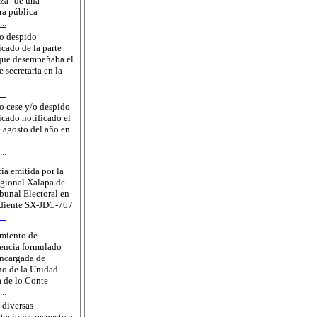
za" de una
ra pública
..
o despido
icado de la parte
que desempeñaba el
e secretaria en la
..
o cese y/o despido
ficado notificado el
 agosto del año en
..
ia emitida por la
gional Xalapa de
ibunal Electoral en
ediente SX-JDC-767
..
amiento de
encia formulado
encargada de
o de la Unidad
 de lo Conte
..
 diversas
taciones respecto a