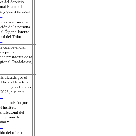
va del Servicio
onal Electoral
l y que, a su decir,
..
tras cuestiones, la
ción de la persona
 del Órgano Interno
rol del Tribu
..
ta competencial
da por la
ada presidenta de la
gional Guadalajara,
..
ia dictada por el
l Estatal Electoral
uahua, en el juicio
2026, que entr
..
unta omisión por
l Instituto
l Electoral del
 la prima de
edad y
..
do del oficio