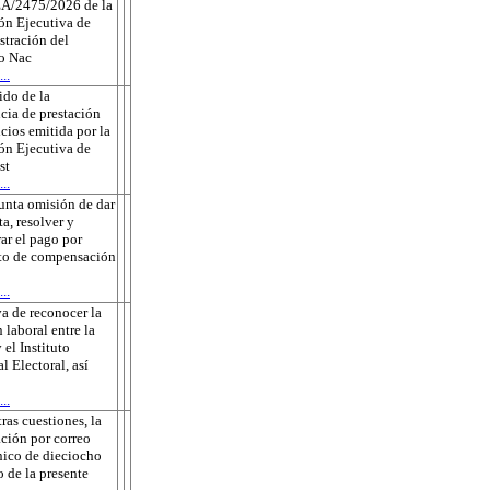
A/2475/2026 de la
ón Ejecutiva de
tración del
to Nac
..
do de la
cia de prestación
icios emitida por la
ón Ejecutiva de
st
..
unta omisión de dar
ta, resolver y
rar el pago por
to de compensación
..
a de reconocer la
 laboral entre la
 el Instituto
l Electoral, así
..
tras cuestiones, la
ación por correo
nico de dieciocho
o de la presente