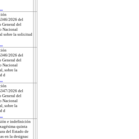
..
ción
346/2026 del
 General del
to Nacional
al sobre la solicitud
..
ción
346/2026 del
 General del
to Nacional
l, sobre la
ud d
..
ción
347/2026 del
 General del
to Nacional
l, sobre la
ud d
..
ión e indefinición
exagésima quinta
tura del Estado de
as en la designac