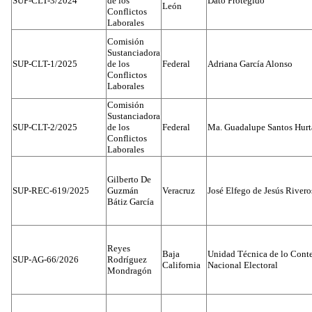
SUP-CLT-3/2024
de los
Dato Protegido
León
Conflictos
Laborales
Comisión
Sustanciadora
SUP-CLT-1/2025
de los
Federal
Adriana García Alonso
Conflictos
Laborales
Comisión
Sustanciadora
SUP-CLT-2/2025
de los
Federal
Ma. Guadalupe Santos Hur
Conflictos
Laborales
Gilberto De
SUP-REC-619/2025
Guzmán
Veracruz
José Elfego de Jesús River
Bátiz García
Reyes
Baja
Unidad Técnica de lo Conten
SUP-AG-66/2026
Rodríguez
California
Nacional Electoral
Mondragón