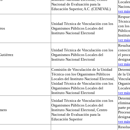
Locales
Nacional de Evaluación para la
Naciona
Educación Superior, A.C. (CENEVAL)
ver más.
Respues
Técnica
Unidad Técnica de Vinculación con los
con lo
ros
Organismos Públicos Locales del
Público
Instituto Nacional Electoral
Institu
ver más.
Result
Unidad Técnica de Vinculación con los
conocim
utiérrez
Organismos Públicos Locales del
el proc
Instituto Nacional Electoral
designa
ver más.
Comisión de Vinculación de la Unidad
Determi
Técnica con los Organismos Públicos
de la U
Locales del Instituto Nacional Electoral,
Vincula
Unidad Técnica de Vinculación con los
Organi
Organismos Públicos Locales del
Locale
Instituto Nacional Electoral
ver más.
Determ
Unidad Técnica de Vinculación con los
elimina
Organismos Públicos Locales del
parte p
mero
Instituto Nacional Electoral, Centro
Proceso
Nacional de Evaluación para la
designa
Educación Superior
ver más.
Resoluc