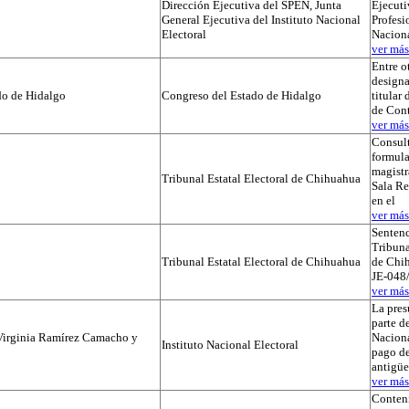
Dirección Ejecutiva del SPEN, Junta
Ejecuti
General Ejecutiva del Instituto Nacional
Profesi
Electoral
Naciona
ver más.
Entre o
designa
do de Hidalgo
Congreso del Estado de Hidalgo
titular
de Cont
ver más.
Consul
formula
magistr
Tribunal Estatal Electoral de Chihuahua
Sala Re
en el
ver más.
Sentenc
Tribuna
Tribunal Estatal Electoral de Chihuahua
de Chih
JE-048/
ver más.
La pres
parte de
Virginia Ramírez Camacho y
Naciona
Instituto Nacional Electoral
pago de
antigü
ver más.
Conteni