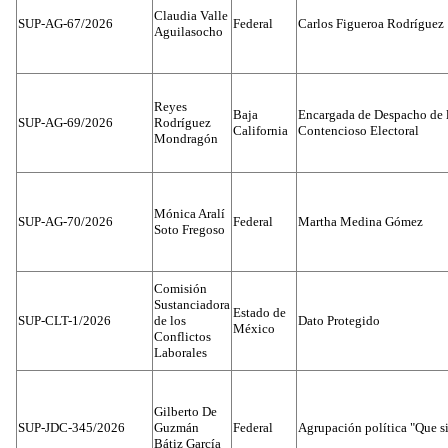
Claudia Valle
SUP-AG-67/2026
Federal
Carlos Figueroa Rodríguez
Aguilasocho
Reyes
Baja
Encargada de Despacho de 
SUP-AG-69/2026
Rodríguez
California
Contencioso Electoral
Mondragón
Mónica Aralí
SUP-AG-70/2026
Federal
Martha Medina Gómez
Soto Fregoso
Comisión
Sustanciadora
Estado de
SUP-CLT-1/2026
de los
Dato Protegido
México
Conflictos
Laborales
Gilberto De
SUP-JDC-345/2026
Guzmán
Federal
Agrupación política "Que s
Bátiz García