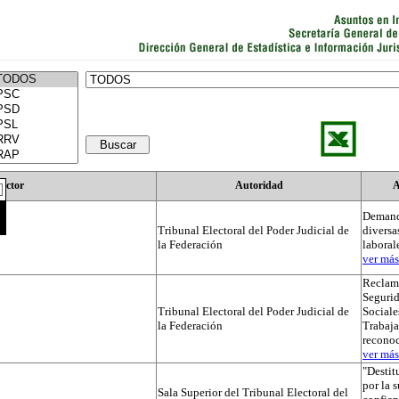
Actor
Autoridad
A
Demand
Tribunal Electoral del Poder Judicial de
diversa
la Federación
laboral
ver más.
Reclama
Segurid
Tribunal Electoral del Poder Judicial de
Sociale
la Federación
Trabaja
recono
ver más.
"Destit
por la 
Sala Superior del Tribunal Electoral del