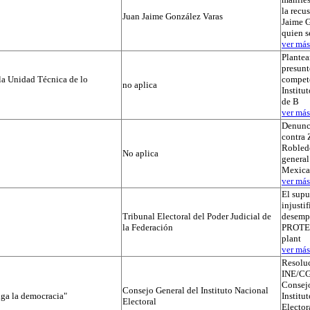
la recu
Juan Jaime González Varas
Jaime G
quien s
ver más.
Plantea
presunt
la Unidad Técnica de lo
compete
no aplica
Institut
de B
ver más.
Denunc
contra 
Robledo
No aplica
general
Mexica
ver más.
El supu
injusti
Tribunal Electoral del Poder Judicial de
desemp
la Federación
PROTEGI
plant
ver más.
Resolu
INE/CG
Consejo
Consejo General del Instituto Nacional
iga la democracia"
Institu
Electoral
Elector