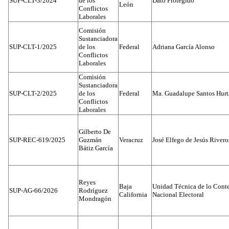
SUP-CLT-3/2024
de los
Dato Protegido
León
Conflictos
Laborales
Comisión
Sustanciadora
SUP-CLT-1/2025
de los
Federal
Adriana García Alonso
Conflictos
Laborales
Comisión
Sustanciadora
SUP-CLT-2/2025
de los
Federal
Ma. Guadalupe Santos Hur
Conflictos
Laborales
Gilberto De
SUP-REC-619/2025
Guzmán
Veracruz
José Elfego de Jesús River
Bátiz García
Reyes
Baja
Unidad Técnica de lo Conten
SUP-AG-66/2026
Rodríguez
California
Nacional Electoral
Mondragón