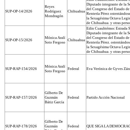
Diputado integrante de la 
Reyes
del Congreso del Estado d
SUP-OP-14/2026
Rodríguez
Chihuahua
Rentería Pérez ostentándos
Mondragón
la Sexagésima Octava Legis
de Chihuahua. y otras pers
Edin Cuauhtémoc Estrada S
Diputado integrante de la 
Mónica Aralí
del Congreso del Estado d
SUP-OP-15/2026
Chihuahua
Soto Fregoso
Rentería Pérez. ostentándo
la Sexagésima Octava Legis
de Chihuahua. y otras pers
Mónica Aralí
SUP-RAP-154/2026
Federal
Eva Verónica de Gyves Zár
Soto Fregoso
Gilberto De
SUP-RAP-157/2026
Guzmán
Federal
Partido Acción Nacional
Bátiz García
Gilberto De
SUP-RAP-178/2026
Guzmán
Federal
QUE SIGA LA DEMOCRA