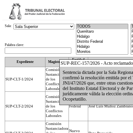
Sala:
Palabra clave:
Entidad
Expediente
Magistrado
SUP-REC-157/2026 - Acto reclamado
Federativa
Comisión
Sentencia dictada por la Sala Region
Sustanciadora
confirmó la resolución emitida por el
SUP-CLT-1/2024
de los
Federal
Juan José Serrato Velasco
JNI/47/2026 que, entre otras cuest
Conflictos
del Instituto Estatal Electoral y de 
Laborales
jurídicamente válida la elección ordi
Comisión
Ocopetatillo.
Sustanciadora
SUP-CLT-2/2024
de los
Federal
José Luis Muñoz Zambrano
Conflictos
Laborales
Comisión
Sustanciadora
Nuevo