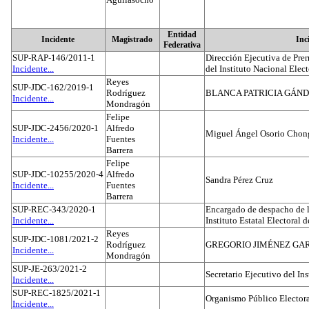
Entidad
Incidente
Magistrado
Inc
Federativa
SUP-RAP-146/2011-1
Dirección Ejecutiva de Prer
Incidente...
del Instituto Nacional Elect
Reyes
SUP-JDC-162/2019-1
Rodríguez
BLANCA PATRICIA GÁN
Incidente...
Mondragón
Felipe
SUP-JDC-2456/2020-1
Alfredo
Miguel Ángel Osorio Chong
Incidente...
Fuentes
Barrera
Felipe
SUP-JDC-10255/2020-4
Alfredo
Sandra Pérez Cruz
Incidente...
Fuentes
Barrera
SUP-REC-343/2020-1
Encargado de despacho de la
Incidente...
Instituto Estatal Electoral 
Reyes
SUP-JDC-1081/2021-2
Rodríguez
GREGORIO JIMÉNEZ GA
Incidente...
Mondragón
SUP-JE-263/2021-2
Secretario Ejecutivo del Ins
Incidente...
SUP-REC-1825/2021-1
Organismo Público Electora
Incidente...