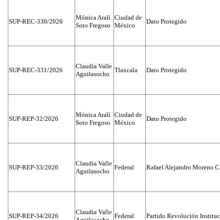
Mónica Aralí
Ciudad de
SUP-REC-330/2026
Dato Protegido
Soto Fregoso
México
Claudia Valle
SUP-REC-331/2026
Tlaxcala
Dato Protegido
Aguilasocho
Mónica Aralí
Ciudad de
SUP-REP-32/2026
Dato Protegido
Soto Fregoso
México
Claudia Valle
SUP-REP-33/2026
Federal
Rafael Alejandro Moreno C
Aguilasocho
Claudia Valle
SUP-REP-34/2026
Federal
Partido Revolución Institu
Aguilasocho