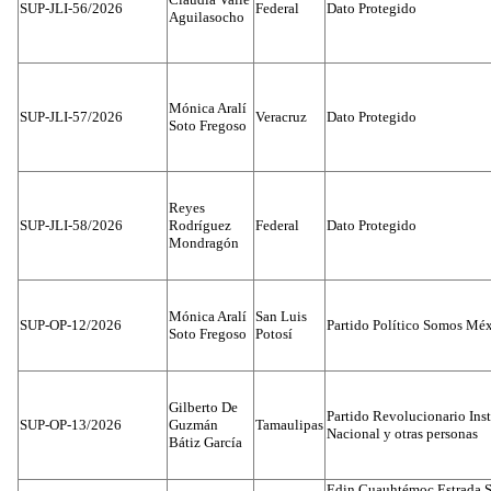
SUP-JLI-56/2026
Federal
Dato Protegido
Aguilasocho
Mónica Aralí
SUP-JLI-57/2026
Veracruz
Dato Protegido
Soto Fregoso
Reyes
SUP-JLI-58/2026
Rodríguez
Federal
Dato Protegido
Mondragón
Mónica Aralí
San Luis
SUP-OP-12/2026
Partido Político Somos Méx
Soto Fregoso
Potosí
Gilberto De
Partido Revolucionario Inst
SUP-OP-13/2026
Guzmán
Tamaulipas
Nacional y otras personas
Bátiz García
Edin Cuauhtémoc Estrada S