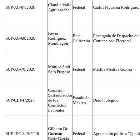
Claudia Valle
SUP-AG-67/2026
Federal
Carlos Figueroa Rodríguez
Aguilasocho
Reyes
Baja
Encargada de Despacho de 
SUP-AG-69/2026
Rodríguez
California
Contencioso Electoral
Mondragón
Mónica Aralí
SUP-AG-70/2026
Federal
Martha Medina Gómez
Soto Fregoso
Comisión
Sustanciadora
Estado de
SUP-CLT-1/2026
de los
Dato Protegido
México
Conflictos
Laborales
Gilberto De
SUP-JDC-345/2026
Guzmán
Federal
Agrupación política "Que s
Bátiz García