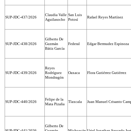
Claudia Valle
San Luis
SUP-JDC-437/2026
Rafael Reyes Martínez
Aguilasocho
Potosí
Gilberto De
SUP-JDC-438/2026
Guzmán
Federal
Edgar Bermudez Espinoza
Bátiz García
Reyes
SUP-JDC-439/2026
Rodríguez
Oaxaca
Flora Gutiérrez Gutiérrez
Mondragón
Felipe de la
SUP-JDC-440/2026
Tlaxcala
Juan Manuel Crisanto Cam
Mata Pizaña
Gilberto De
SUP-JDC-441/2026
Guzmán
Michoacán
Uriel Jonathan Saucedo Jus