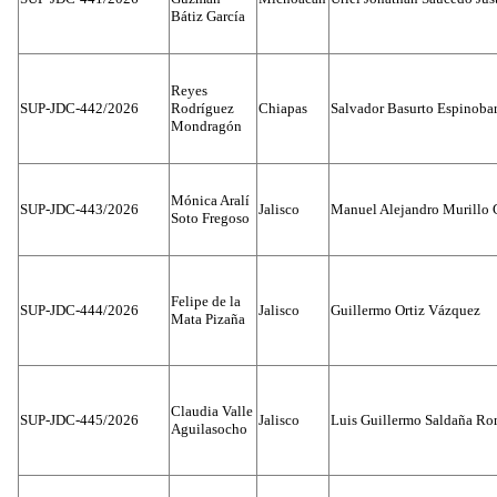
Bátiz García
Reyes
SUP-JDC-442/2026
Rodríguez
Chiapas
Salvador Basurto Espinobar
Mondragón
Mónica Aralí
SUP-JDC-443/2026
Jalisco
Manuel Alejandro Murillo G
Soto Fregoso
Felipe de la
SUP-JDC-444/2026
Jalisco
Guillermo Ortiz Vázquez
Mata Pizaña
Claudia Valle
SUP-JDC-445/2026
Jalisco
Luis Guillermo Saldaña Ro
Aguilasocho