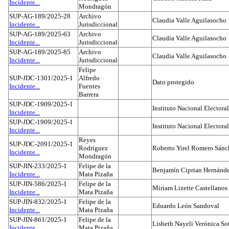
Incidente...
Mondragón
SUP-AG-189/2025-28
Archivo
Claudia Valle Aguilasocho
Incidente...
Jurisdiccional
SUP-AG-189/2025-63
Archivo
Claudia Valle Aguilasocho
Incidente...
Jurisdiccional
SUP-AG-189/2025-85
Archivo
Claudia Valle Aguilasocho
Incidente...
Jurisdiccional
Felipe
SUP-JDC-1301/2025-1
Alfredo
Dato protegido
Incidente...
Fuentes
Barrera
SUP-JDC-1909/2025-1
Instituto Nacional Electoral
Incidente...
SUP-JDC-1909/2025-1
Instituto Nacional Electoral
Incidente...
Reyes
SUP-JDC-2091/2025-1
Rodríguez
Roberto Yirel Romero Sánc
Incidente...
Mondragón
SUP-JIN-233/2025-1
Felipe de la
Benjamín Ciprian Hernánd
Incidente...
Mata Pizaña
SUP-JIN-586/2025-1
Felipe de la
Miriam Lizette Castellanos
Incidente...
Mata Pizaña
SUP-JIN-832/2025-1
Felipe de la
Eduardo León Sandoval
Incidente...
Mata Pizaña
SUP-JIN-861/2025-1
Felipe de la
Lisbeth Nayeli Verónica So
Incidente...
Mata Pizaña