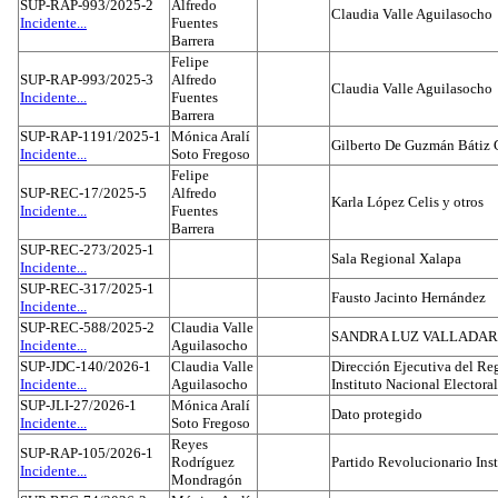
SUP-RAP-993/2025-2
Alfredo
Claudia Valle Aguilasocho
Incidente...
Fuentes
Barrera
Felipe
SUP-RAP-993/2025-3
Alfredo
Claudia Valle Aguilasocho
Incidente...
Fuentes
Barrera
SUP-RAP-1191/2025-1
Mónica Aralí
Gilberto De Guzmán Bátiz 
Incidente...
Soto Fregoso
Felipe
SUP-REC-17/2025-5
Alfredo
Karla López Celis y otros
Incidente...
Fuentes
Barrera
SUP-REC-273/2025-1
Sala Regional Xalapa
Incidente...
SUP-REC-317/2025-1
Fausto Jacinto Hernández
Incidente...
SUP-REC-588/2025-2
Claudia Valle
SANDRA LUZ VALLADAR
Incidente...
Aguilasocho
SUP-JDC-140/2026-1
Claudia Valle
Dirección Ejecutiva del Reg
Incidente...
Aguilasocho
Instituto Nacional Electoral
SUP-JLI-27/2026-1
Mónica Aralí
Dato protegido
Incidente...
Soto Fregoso
Reyes
SUP-RAP-105/2026-1
Rodríguez
Partido Revolucionario Inst
Incidente...
Mondragón