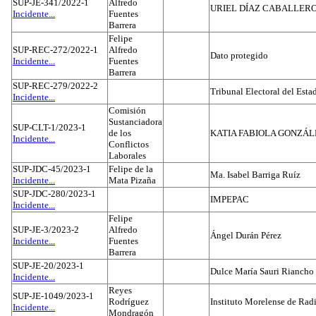
SUP-JE-341/2022-1
Alfredo
URIEL DÍAZ CABALLER
Incidente...
Fuentes
Barrera
Felipe
SUP-REC-272/2022-1
Alfredo
Dato protegido
Incidente...
Fuentes
Barrera
SUP-REC-279/2022-2
Tribunal Electoral del Est
Incidente...
Comisión
Sustanciadora
SUP-CLT-1/2023-1
de los
KATIA FABIOLA GONZÁL
Incidente...
Conflictos
Laborales
SUP-JDC-45/2023-1
Felipe de la
Ma. Isabel Barriga Ruíz
Incidente...
Mata Pizaña
SUP-JDC-280/2023-1
IMPEPAC
Incidente...
Felipe
SUP-JE-3/2023-2
Alfredo
Ángel Durán Pérez
Incidente...
Fuentes
Barrera
SUP-JE-20/2023-1
Dulce María Sauri Riancho
Incidente...
Reyes
SUP-JE-1049/2023-1
Rodríguez
Instituto Morelense de Rad
Incidente...
Mondragón