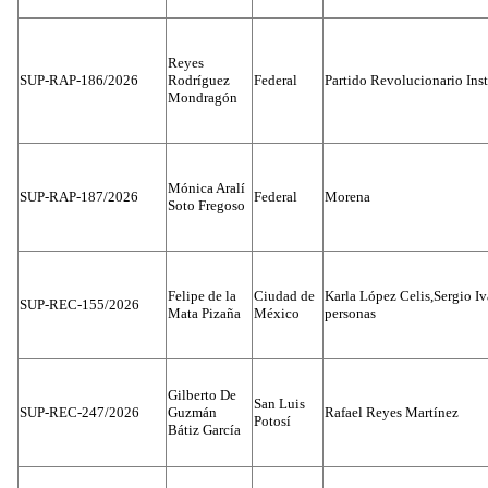
Reyes
SUP-RAP-186/2026
Rodríguez
Federal
Partido Revolucionario Inst
Mondragón
Mónica Aralí
SUP-RAP-187/2026
Federal
Morena
Soto Fregoso
Felipe de la
Ciudad de
Karla López Celis,Sergio I
SUP-REC-155/2026
Mata Pizaña
México
personas
Gilberto De
San Luis
SUP-REC-247/2026
Guzmán
Rafael Reyes Martínez
Potosí
Bátiz García