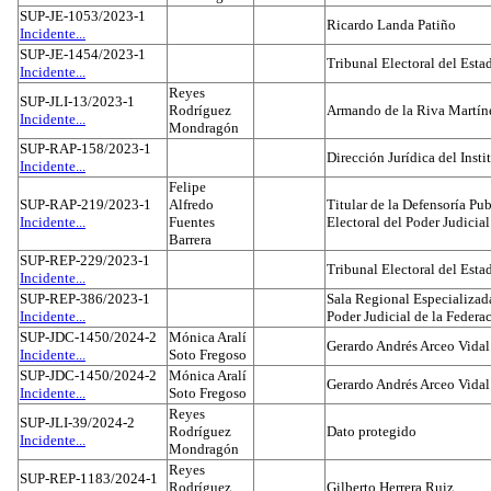
SUP-JE-1053/2023-1
Ricardo Landa Patiño
Incidente...
SUP-JE-1454/2023-1
Tribunal Electoral del Esta
Incidente...
Reyes
SUP-JLI-13/2023-1
Rodríguez
Armando de la Riva Martín
Incidente...
Mondragón
SUP-RAP-158/2023-1
Dirección Jurídica del Insti
Incidente...
Felipe
SUP-RAP-219/2023-1
Alfredo
Titular de la Defensoría Pub
Incidente...
Fuentes
Electoral del Poder Judicial
Barrera
SUP-REP-229/2023-1
Tribunal Electoral del Est
Incidente...
SUP-REP-386/2023-1
Sala Regional Especializada
Incidente...
Poder Judicial de la Federa
SUP-JDC-1450/2024-2
Mónica Aralí
Gerardo Andrés Arceo Vidal
Incidente...
Soto Fregoso
SUP-JDC-1450/2024-2
Mónica Aralí
Gerardo Andrés Arceo Vidal
Incidente...
Soto Fregoso
Reyes
SUP-JLI-39/2024-2
Rodríguez
Dato protegido
Incidente...
Mondragón
Reyes
SUP-REP-1183/2024-1
Rodríguez
Gilberto Herrera Ruiz