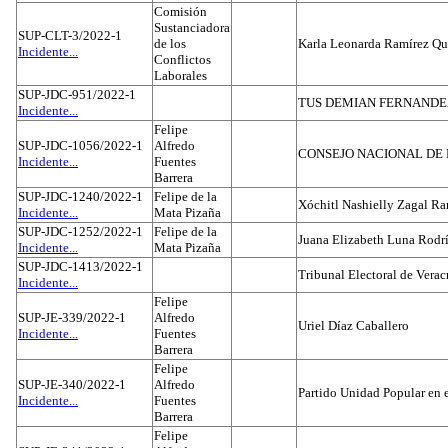
Comisión
Sustanciadora
SUP-CLT-3/2022-1
de los
Karla Leonarda Ramírez Qu
Incidente...
Conflictos
Laborales
SUP-JDC-951/2022-1
TUS DEMIAN FERNAND
Incidente...
Felipe
SUP-JDC-1056/2022-1
Alfredo
CONSEJO NACIONAL DE L
Incidente...
Fuentes
Barrera
SUP-JDC-1240/2022-1
Felipe de la
Xóchitl Nashielly Zagal Ra
Incidente...
Mata Pizaña
SUP-JDC-1252/2022-1
Felipe de la
Juana Elizabeth Luna Rodr
Incidente...
Mata Pizaña
SUP-JDC-1413/2022-1
Tribunal Electoral de Verac
Incidente...
Felipe
SUP-JE-339/2022-1
Alfredo
Uriel Díaz Caballero
Incidente...
Fuentes
Barrera
Felipe
SUP-JE-340/2022-1
Alfredo
Partido Unidad Popular en 
Incidente...
Fuentes
Barrera
Felipe