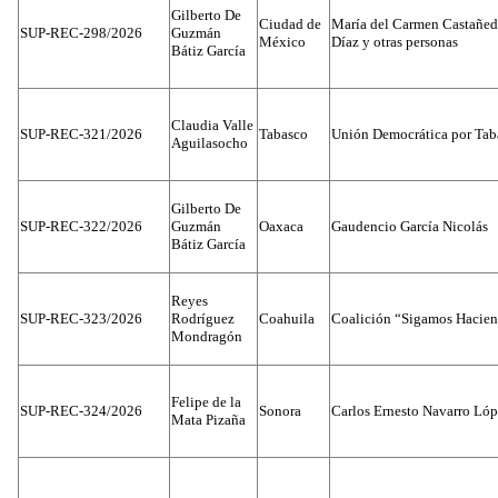
Gilberto De
Ciudad de
María del Carmen Castañed
SUP-REC-298/2026
Guzmán
México
Díaz y otras personas
Bátiz García
Claudia Valle
SUP-REC-321/2026
Tabasco
Unión Democrática por Tab
Aguilasocho
Gilberto De
SUP-REC-322/2026
Guzmán
Oaxaca
Gaudencio García Nicolás
Bátiz García
Reyes
SUP-REC-323/2026
Rodríguez
Coahuila
Coalición “Sigamos Hacien
Mondragón
Felipe de la
SUP-REC-324/2026
Sonora
Carlos Ernesto Navarro Ló
Mata Pizaña