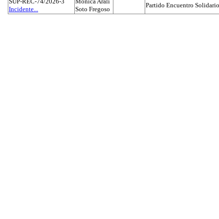
SUP-REC-74/2026-3
Mónica Aralí
Partido Encuentro Solidario
Incidente...
Soto Fregoso