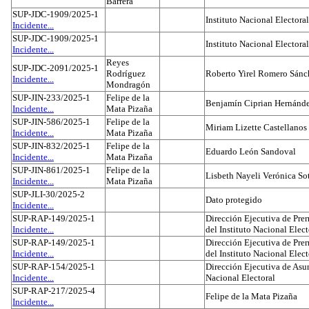
Barrera
SUP-JDC-1909/2025-1
Instituto Nacional Electoral
Incidente...
SUP-JDC-1909/2025-1
Instituto Nacional Electoral
Incidente...
Reyes
SUP-JDC-2091/2025-1
Rodríguez
Roberto Yirel Romero Sánc
Incidente...
Mondragón
SUP-JIN-233/2025-1
Felipe de la
Benjamín Ciprian Hernánd
Incidente...
Mata Pizaña
SUP-JIN-586/2025-1
Felipe de la
Miriam Lizette Castellanos
Incidente...
Mata Pizaña
SUP-JIN-832/2025-1
Felipe de la
Eduardo León Sandoval
Incidente...
Mata Pizaña
SUP-JIN-861/2025-1
Felipe de la
Lisbeth Nayeli Verónica So
Incidente...
Mata Pizaña
SUP-JLI-30/2025-2
Dato protegido
Incidente...
SUP-RAP-149/2025-1
Dirección Ejecutiva de Prer
Incidente...
del Instituto Nacional Elect
SUP-RAP-149/2025-1
Dirección Ejecutiva de Prer
Incidente...
del Instituto Nacional Elect
SUP-RAP-154/2025-1
Dirección Ejecutiva de Asun
Incidente...
Nacional Electoral
SUP-RAP-217/2025-4
Felipe de la Mata Pizaña
Incidente...