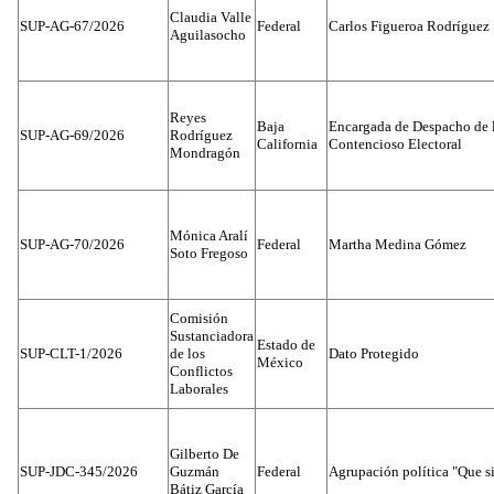
Claudia Valle
SUP-AG-67/2026
Federal
Carlos Figueroa Rodríguez
Aguilasocho
Reyes
Baja
Encargada de Despacho de 
SUP-AG-69/2026
Rodríguez
California
Contencioso Electoral
Mondragón
Mónica Aralí
SUP-AG-70/2026
Federal
Martha Medina Gómez
Soto Fregoso
Comisión
Sustanciadora
Estado de
SUP-CLT-1/2026
de los
Dato Protegido
México
Conflictos
Laborales
Gilberto De
SUP-JDC-345/2026
Guzmán
Federal
Agrupación política "Que s
Bátiz García