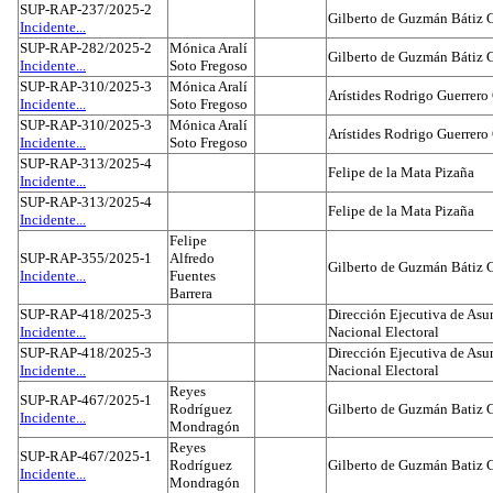
SUP-RAP-237/2025-2
Gilberto de Guzmán Bátiz 
Incidente...
SUP-RAP-282/2025-2
Mónica Aralí
Gilberto de Guzmán Bátiz 
Incidente...
Soto Fregoso
SUP-RAP-310/2025-3
Mónica Aralí
Arístides Rodrigo Guerrero
Incidente...
Soto Fregoso
SUP-RAP-310/2025-3
Mónica Aralí
Arístides Rodrigo Guerrero
Incidente...
Soto Fregoso
SUP-RAP-313/2025-4
Felipe de la Mata Pizaña
Incidente...
SUP-RAP-313/2025-4
Felipe de la Mata Pizaña
Incidente...
Felipe
SUP-RAP-355/2025-1
Alfredo
Gilberto de Guzmán Bátiz 
Incidente...
Fuentes
Barrera
SUP-RAP-418/2025-3
Dirección Ejecutiva de Asun
Incidente...
Nacional Electoral
SUP-RAP-418/2025-3
Dirección Ejecutiva de Asun
Incidente...
Nacional Electoral
Reyes
SUP-RAP-467/2025-1
Rodríguez
Gilberto de Guzmán Batiz 
Incidente...
Mondragón
Reyes
SUP-RAP-467/2025-1
Rodríguez
Gilberto de Guzmán Batiz 
Incidente...
Mondragón