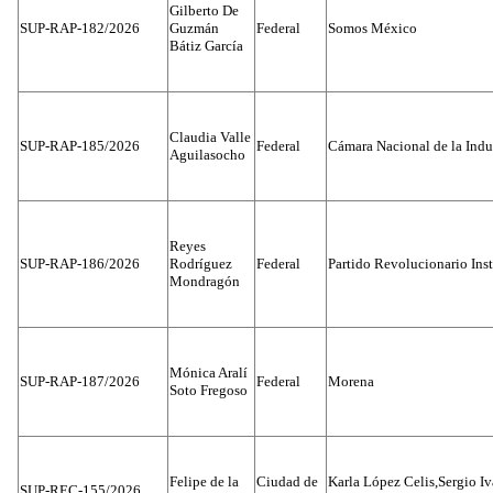
Gilberto De
SUP-RAP-182/2026
Guzmán
Federal
Somos México
Bátiz García
Claudia Valle
SUP-RAP-185/2026
Federal
Cámara Nacional de la Indus
Aguilasocho
Reyes
SUP-RAP-186/2026
Rodríguez
Federal
Partido Revolucionario Inst
Mondragón
Mónica Aralí
SUP-RAP-187/2026
Federal
Morena
Soto Fregoso
Felipe de la
Ciudad de
Karla López Celis,Sergio I
SUP-REC-155/2026