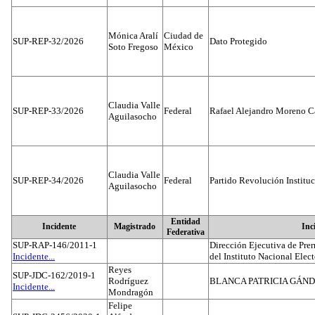
Mónica Aralí
Ciudad de
SUP-REP-32/2026
Dato Protegido
Soto Fregoso
México
Claudia Valle
SUP-REP-33/2026
Federal
Rafael Alejandro Moreno C
Aguilasocho
Claudia Valle
SUP-REP-34/2026
Federal
Partido Revolución Institu
Aguilasocho
Entidad
Incidente
Magistrado
Inc
Federativa
SUP-RAP-146/2011-1
Dirección Ejecutiva de Prer
Incidente...
del Instituto Nacional Elect
Reyes
SUP-JDC-162/2019-1
Rodríguez
BLANCA PATRICIA GÁN
Incidente...
Mondragón
Felipe