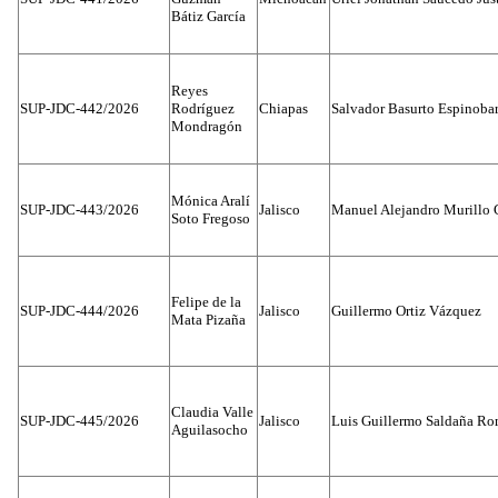
Bátiz García
Reyes
SUP-JDC-442/2026
Rodríguez
Chiapas
Salvador Basurto Espinobar
Mondragón
Mónica Aralí
SUP-JDC-443/2026
Jalisco
Manuel Alejandro Murillo G
Soto Fregoso
Felipe de la
SUP-JDC-444/2026
Jalisco
Guillermo Ortiz Vázquez
Mata Pizaña
Claudia Valle
SUP-JDC-445/2026
Jalisco
Luis Guillermo Saldaña Ro
Aguilasocho