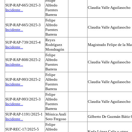
Felipe
SUP-RAP-665/2025-3
Alfredo
Claudia Valle Aguilasocho
Incidente...
Fuentes
Barrera
Felipe
SUP-RAP-665/2025-3
Alfredo
Claudia Valle Aguilasocho
Incidente...
Fuentes
Barrera
Reyes
SUP-RAP-739/2025-4
Rodríguez
Magistrado Felipe de la Ma
Incidente...
Mondragón
Felipe
SUP-RAP-808/2025-2
Alfredo
Claudia Valle Aguilasocho
Incidente...
Fuentes
Barrera
Felipe
SUP-RAP-993/2025-2
Alfredo
Claudia Valle Aguilasocho
Incidente...
Fuentes
Barrera
Felipe
SUP-RAP-993/2025-3
Alfredo
Claudia Valle Aguilasocho
Incidente...
Fuentes
Barrera
SUP-RAP-1191/2025-1
Mónica Aralí
Gilberto De Guzmán Bátiz 
Incidente...
Soto Fregoso
Felipe
SUP-REC-17/2025-5
Alfredo
Karla López Celis y otros