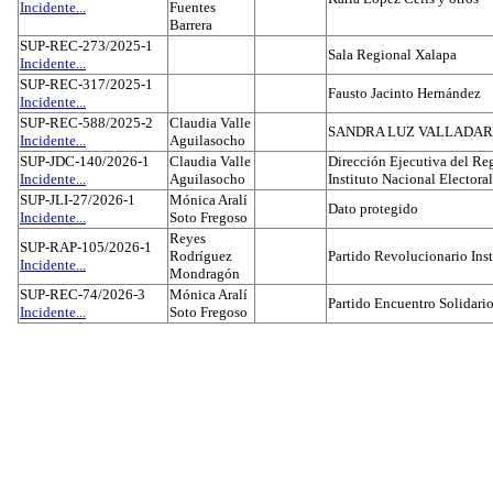
Incidente...
Fuentes
Barrera
SUP-REC-273/2025-1
Sala Regional Xalapa
Incidente...
SUP-REC-317/2025-1
Fausto Jacinto Hernández
Incidente...
SUP-REC-588/2025-2
Claudia Valle
SANDRA LUZ VALLADAR
Incidente...
Aguilasocho
SUP-JDC-140/2026-1
Claudia Valle
Dirección Ejecutiva del Reg
Incidente...
Aguilasocho
Instituto Nacional Electoral
SUP-JLI-27/2026-1
Mónica Aralí
Dato protegido
Incidente...
Soto Fregoso
Reyes
SUP-RAP-105/2026-1
Rodríguez
Partido Revolucionario Inst
Incidente...
Mondragón
SUP-REC-74/2026-3
Mónica Aralí
Partido Encuentro Solidario
Incidente...
Soto Fregoso