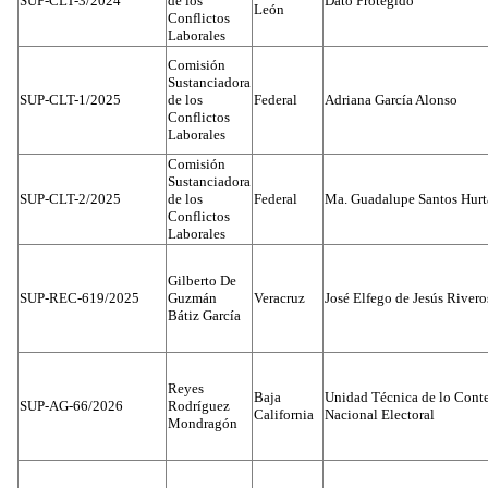
SUP-CLT-3/2024
de los
Dato Protegido
León
Conflictos
Laborales
Comisión
Sustanciadora
SUP-CLT-1/2025
de los
Federal
Adriana García Alonso
Conflictos
Laborales
Comisión
Sustanciadora
SUP-CLT-2/2025
de los
Federal
Ma. Guadalupe Santos Hur
Conflictos
Laborales
Gilberto De
SUP-REC-619/2025
Guzmán
Veracruz
José Elfego de Jesús River
Bátiz García
Reyes
Baja
Unidad Técnica de lo Conten
SUP-AG-66/2026
Rodríguez
California
Nacional Electoral
Mondragón