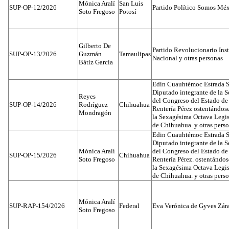
Mónica Aralí
San Luis
SUP-OP-12/2026
Partido Político Somos Méx
Soto Fregoso
Potosí
Gilberto De
Partido Revolucionario Inst
SUP-OP-13/2026
Guzmán
Tamaulipas
Nacional y otras personas
Bátiz García
Edin Cuauhtémoc Estrada S
Diputado integrante de la 
Reyes
del Congreso del Estado d
SUP-OP-14/2026
Rodríguez
Chihuahua
Rentería Pérez ostentándos
Mondragón
la Sexagésima Octava Legis
de Chihuahua. y otras pers
Edin Cuauhtémoc Estrada S
Diputado integrante de la 
Mónica Aralí
del Congreso del Estado d
SUP-OP-15/2026
Chihuahua
Soto Fregoso
Rentería Pérez. ostentándo
la Sexagésima Octava Legis
de Chihuahua. y otras pers
Mónica Aralí
SUP-RAP-154/2026
Federal
Eva Verónica de Gyves Zár
Soto Fregoso