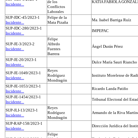
de los
KATIA FABIOLA GONZÁL
Incidente...
Conflictos
Laborales
SUP-JDC-45/2023-1
Felipe de la
Ma. Isabel Barriga Ruíz
Incidente...
Mata Pizaña
SUP-JDC-280/2023-1
IMPEPAC
Incidente...
Felipe
SUP-JE-3/2023-2
Alfredo
Ángel Durán Pérez
Incidente...
Fuentes
Barrera
SUP-JE-20/2023-1
Dulce María Sauri Riancho
Incidente...
Reyes
SUP-JE-1049/2023-1
Rodríguez
Instituto Morelense de Rad
Incidente...
Mondragón
SUP-JE-1053/2023-1
Ricardo Landa Patiño
Incidente...
SUP-JE-1454/2023-1
Tribunal Electoral del Esta
Incidente...
Reyes
SUP-JLI-13/2023-1
Rodríguez
Armando de la Riva Martín
Incidente...
Mondragón
SUP-RAP-158/2023-1
Dirección Jurídica del Insti
Incidente...
Felipe