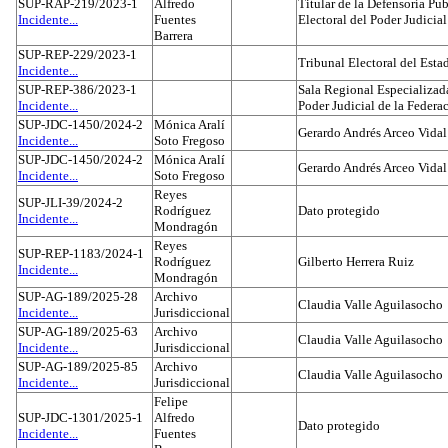
SUP-RAP-219/2023-1
Alfredo
Titular de la Defensoría Pub
Incidente...
Fuentes
Electoral del Poder Judicial
Barrera
SUP-REP-229/2023-1
Tribunal Electoral del Est
Incidente...
SUP-REP-386/2023-1
Sala Regional Especializada
Incidente...
Poder Judicial de la Federa
SUP-JDC-1450/2024-2
Mónica Aralí
Gerardo Andrés Arceo Vidal
Incidente...
Soto Fregoso
SUP-JDC-1450/2024-2
Mónica Aralí
Gerardo Andrés Arceo Vidal
Incidente...
Soto Fregoso
Reyes
SUP-JLI-39/2024-2
Rodríguez
Dato protegido
Incidente...
Mondragón
Reyes
SUP-REP-1183/2024-1
Rodríguez
Gilberto Herrera Ruiz
Incidente...
Mondragón
SUP-AG-189/2025-28
Archivo
Claudia Valle Aguilasocho
Incidente...
Jurisdiccional
SUP-AG-189/2025-63
Archivo
Claudia Valle Aguilasocho
Incidente...
Jurisdiccional
SUP-AG-189/2025-85
Archivo
Claudia Valle Aguilasocho
Incidente...
Jurisdiccional
Felipe
SUP-JDC-1301/2025-1
Alfredo
Dato protegido
Incidente...
Fuentes