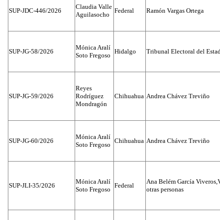
Claudia Valle
SUP-JDC-446/2026
Federal
Ramón Vargas Ortega
Aguilasocho
Mónica Aralí
SUP-JG-58/2026
Hidalgo
Tribunal Electoral del Esta
Soto Fregoso
Reyes
SUP-JG-59/2026
Rodríguez
Chihuahua
Andrea Chávez Treviño
Mondragón
Mónica Aralí
SUP-JG-60/2026
Chihuahua
Andrea Chávez Treviño
Soto Fregoso
Mónica Aralí
Ana Belém García Viveros,
SUP-JLI-35/2026
Federal
Soto Fregoso
otras personas