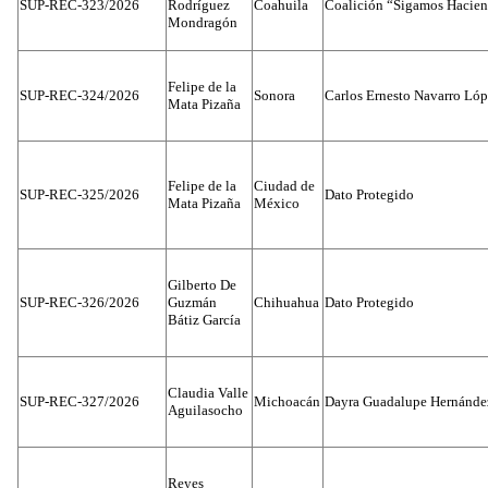
SUP-REC-323/2026
Rodríguez
Coahuila
Coalición “Sigamos Hacien
Mondragón
Felipe de la
SUP-REC-324/2026
Sonora
Carlos Ernesto Navarro Ló
Mata Pizaña
Felipe de la
Ciudad de
SUP-REC-325/2026
Dato Protegido
Mata Pizaña
México
Gilberto De
SUP-REC-326/2026
Guzmán
Chihuahua
Dato Protegido
Bátiz García
Claudia Valle
SUP-REC-327/2026
Michoacán
Dayra Guadalupe Hernánde
Aguilasocho
Reyes