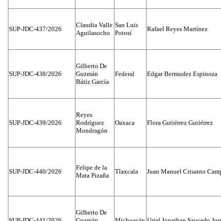
Claudia Valle
San Luis
SUP-JDC-437/2026
Rafael Reyes Martínez
Aguilasocho
Potosí
Gilberto De
SUP-JDC-438/2026
Guzmán
Federal
Edgar Bermudez Espinoza
Bátiz García
Reyes
SUP-JDC-439/2026
Rodríguez
Oaxaca
Flora Gutiérrez Gutiérrez
Mondragón
Felipe de la
SUP-JDC-440/2026
Tlaxcala
Juan Manuel Crisanto Cam
Mata Pizaña
Gilberto De
SUP-JDC-441/2026
Guzmán
Michoacán
Uriel Jonathan Saucedo Jus