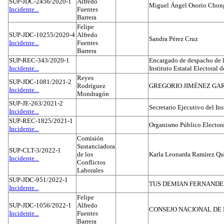
SUP-JDC-2456/2020-1
Alfredo
Miguel Ángel Osorio Chong
Incidente...
Fuentes
Barrera
Felipe
SUP-JDC-10255/2020-4
Alfredo
Sandra Pérez Cruz
Incidente...
Fuentes
Barrera
SUP-REC-343/2020-1
Encargado de despacho de la
Incidente...
Instituto Estatal Electoral 
Reyes
SUP-JDC-1081/2021-2
Rodríguez
GREGORIO JIMÉNEZ GA
Incidente...
Mondragón
SUP-JE-263/2021-2
Secretario Ejecutivo del Ins
Incidente...
SUP-REC-1825/2021-1
Organismo Público Electora
Incidente...
Comisión
Sustanciadora
SUP-CLT-3/2022-1
de los
Karla Leonarda Ramírez Qu
Incidente...
Conflictos
Laborales
SUP-JDC-951/2022-1
TUS DEMIAN FERNAND
Incidente...
Felipe
SUP-JDC-1056/2022-1
Alfredo
CONSEJO NACIONAL DE L
Incidente...
Fuentes
Barrera