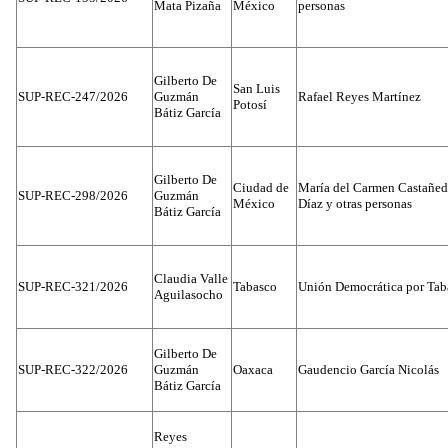
Mata Pizaña
México
personas
Gilberto De
San Luis
SUP-REC-247/2026
Guzmán
Rafael Reyes Martínez
Potosí
Bátiz García
Gilberto De
Ciudad de
María del Carmen Castañed
SUP-REC-298/2026
Guzmán
México
Díaz y otras personas
Bátiz García
Claudia Valle
SUP-REC-321/2026
Tabasco
Unión Democrática por Tab
Aguilasocho
Gilberto De
SUP-REC-322/2026
Guzmán
Oaxaca
Gaudencio García Nicolás
Bátiz García
Reyes