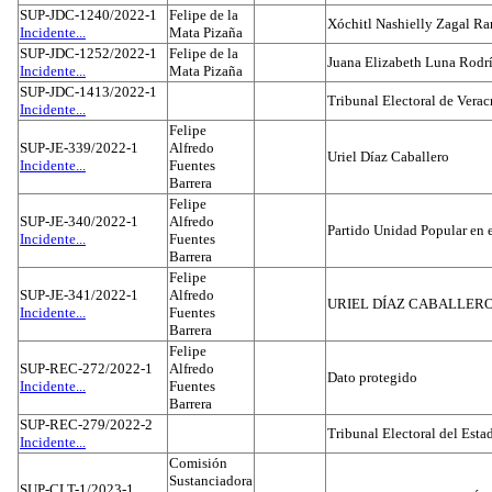
SUP-JDC-1240/2022-1
Felipe de la
Xóchitl Nashielly Zagal Ra
Incidente...
Mata Pizaña
SUP-JDC-1252/2022-1
Felipe de la
Juana Elizabeth Luna Rodr
Incidente...
Mata Pizaña
SUP-JDC-1413/2022-1
Tribunal Electoral de Verac
Incidente...
Felipe
SUP-JE-339/2022-1
Alfredo
Uriel Díaz Caballero
Incidente...
Fuentes
Barrera
Felipe
SUP-JE-340/2022-1
Alfredo
Partido Unidad Popular en 
Incidente...
Fuentes
Barrera
Felipe
SUP-JE-341/2022-1
Alfredo
URIEL DÍAZ CABALLER
Incidente...
Fuentes
Barrera
Felipe
SUP-REC-272/2022-1
Alfredo
Dato protegido
Incidente...
Fuentes
Barrera
SUP-REC-279/2022-2
Tribunal Electoral del Est
Incidente...
Comisión
Sustanciadora
SUP-CLT-1/2023-1