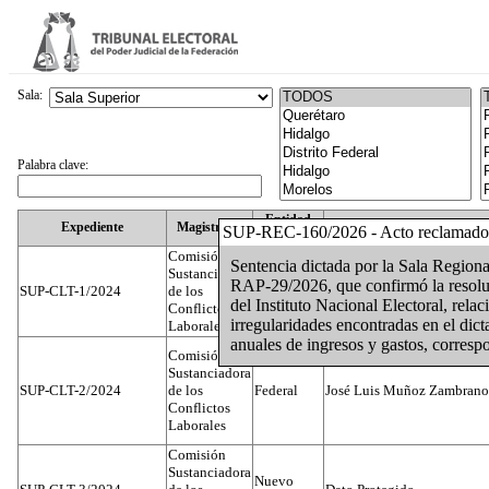
Sala:
Palabra clave:
Entidad
Expediente
Magistrado
SUP-REC-160/2026 - Acto reclamado
Federativa
Comisión
Sentencia dictada por la Sala Regiona
Sustanciadora
RAP-29/2026, que confirmó la resol
SUP-CLT-1/2024
de los
Federal
Juan José Serrato Velasco
del Instituto Nacional Electoral, rela
Conflictos
irregularidades encontradas en el dic
Laborales
anuales de ingresos y gastos, corresp
Comisión
Sustanciadora
SUP-CLT-2/2024
de los
Federal
José Luis Muñoz Zambrano
Conflictos
Laborales
Comisión
Sustanciadora
Nuevo