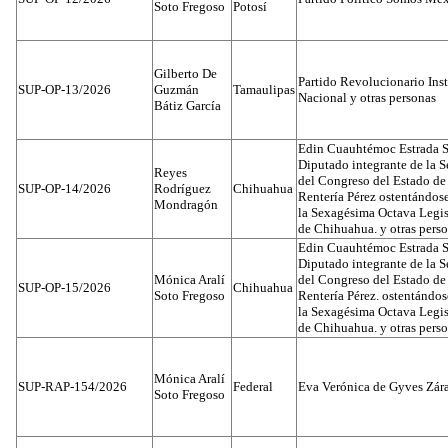
Soto Fregoso
Potosí
Gilberto De
Partido Revolucionario Inst
SUP-OP-13/2026
Guzmán
Tamaulipas
Nacional y otras personas
Bátiz García
Edin Cuauhtémoc Estrada S
Diputado integrante de la 
Reyes
del Congreso del Estado d
SUP-OP-14/2026
Rodríguez
Chihuahua
Rentería Pérez ostentándos
Mondragón
la Sexagésima Octava Legis
de Chihuahua. y otras pers
Edin Cuauhtémoc Estrada S
Diputado integrante de la 
Mónica Aralí
del Congreso del Estado d
SUP-OP-15/2026
Chihuahua
Soto Fregoso
Rentería Pérez. ostentándo
la Sexagésima Octava Legis
de Chihuahua. y otras pers
Mónica Aralí
SUP-RAP-154/2026
Federal
Eva Verónica de Gyves Zár
Soto Fregoso