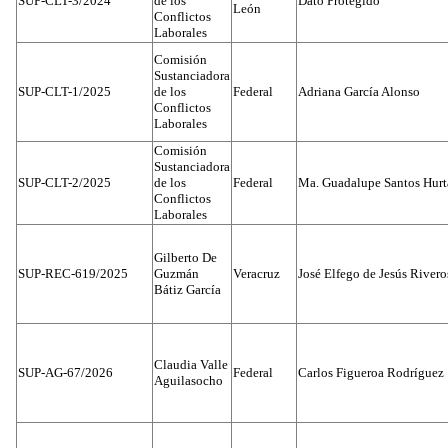
SUP-CLT-3/2024
de los
Dato Protegido
León
Conflictos
Laborales
Comisión
Sustanciadora
SUP-CLT-1/2025
de los
Federal
Adriana García Alonso
Conflictos
Laborales
Comisión
Sustanciadora
SUP-CLT-2/2025
de los
Federal
Ma. Guadalupe Santos Hur
Conflictos
Laborales
Gilberto De
SUP-REC-619/2025
Guzmán
Veracruz
José Elfego de Jesús River
Bátiz García
Claudia Valle
SUP-AG-67/2026
Federal
Carlos Figueroa Rodríguez
Aguilasocho