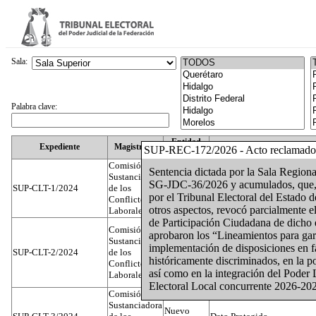
Sala:
Palabra clave:
Entidad
Expediente
Magistrado
SUP-REC-172/2026 - Acto reclamado
Federativa
Comisión
Sentencia dictada por la Sala Regional
Sustanciadora
SG-JDC-36/2026 y acumulados, que, en
SUP-CLT-1/2024
de los
Federal
Juan José Serrato Velasco
por el Tribunal Electoral del Estado 
Conflictos
otros aspectos, revocó parcialmente e
Laborales
de Participación Ciudadana de dicho
Comisión
aprobaron los “Lineamientos para gara
Sustanciadora
implementación de disposiciones en f
SUP-CLT-2/2024
de los
Federal
José Luis Muñoz Zambrano
históricamente discriminados, en la p
Conflictos
así como en la integración del Poder 
Laborales
Electoral Local concurrente 2026-202
Comisión
Sustanciadora
Nuevo