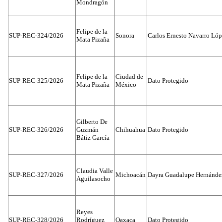
Mondragón
Felipe de la
SUP-REC-324/2026
Sonora
Carlos Ernesto Navarro Ló
Mata Pizaña
Felipe de la
Ciudad de
SUP-REC-325/2026
Dato Protegido
Mata Pizaña
México
Gilberto De
SUP-REC-326/2026
Guzmán
Chihuahua
Dato Protegido
Bátiz García
Claudia Valle
SUP-REC-327/2026
Michoacán
Dayra Guadalupe Hernánde
Aguilasocho
Reyes
SUP-REC-328/2026
Rodríguez
Oaxaca
Dato Protegido