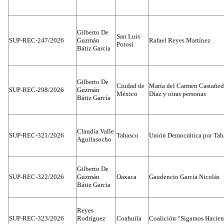
Gilberto De
San Luis
SUP-REC-247/2026
Guzmán
Rafael Reyes Martínez
Potosí
Bátiz García
Gilberto De
Ciudad de
María del Carmen Castañed
SUP-REC-298/2026
Guzmán
México
Díaz y otras personas
Bátiz García
Claudia Valle
SUP-REC-321/2026
Tabasco
Unión Democrática por Tab
Aguilasocho
Gilberto De
SUP-REC-322/2026
Guzmán
Oaxaca
Gaudencio García Nicolás
Bátiz García
Reyes
SUP-REC-323/2026
Rodríguez
Coahuila
Coalición “Sigamos Hacien