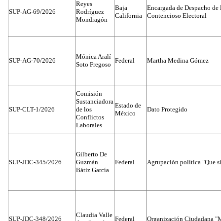
Reyes
Baja
Encargada de Despacho de 
SUP-AG-69/2026
Rodríguez
California
Contencioso Electoral
Mondragón
Mónica Aralí
SUP-AG-70/2026
Federal
Martha Medina Gómez
Soto Fregoso
Comisión
Sustanciadora
Estado de
SUP-CLT-1/2026
de los
Dato Protegido
México
Conflictos
Laborales
Gilberto De
SUP-JDC-345/2026
Guzmán
Federal
Agrupación política "Que s
Bátiz García
Claudia Valle
SUP-JDC-348/2026
Federal
Organización Ciudadana "M