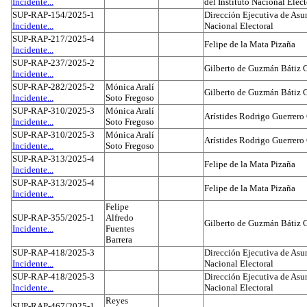
Incidente...
del Instituto Nacional Elect
SUP-RAP-154/2025-1
Dirección Ejecutiva de Asun
Incidente...
Nacional Electoral
SUP-RAP-217/2025-4
Felipe de la Mata Pizaña
Incidente...
SUP-RAP-237/2025-2
Gilberto de Guzmán Bátiz 
Incidente...
SUP-RAP-282/2025-2
Mónica Aralí
Gilberto de Guzmán Bátiz 
Incidente...
Soto Fregoso
SUP-RAP-310/2025-3
Mónica Aralí
Arístides Rodrigo Guerrero
Incidente...
Soto Fregoso
SUP-RAP-310/2025-3
Mónica Aralí
Arístides Rodrigo Guerrero
Incidente...
Soto Fregoso
SUP-RAP-313/2025-4
Felipe de la Mata Pizaña
Incidente...
SUP-RAP-313/2025-4
Felipe de la Mata Pizaña
Incidente...
Felipe
SUP-RAP-355/2025-1
Alfredo
Gilberto de Guzmán Bátiz 
Incidente...
Fuentes
Barrera
SUP-RAP-418/2025-3
Dirección Ejecutiva de Asun
Incidente...
Nacional Electoral
SUP-RAP-418/2025-3
Dirección Ejecutiva de Asun
Incidente...
Nacional Electoral
Reyes
SUP-RAP-467/2025-1