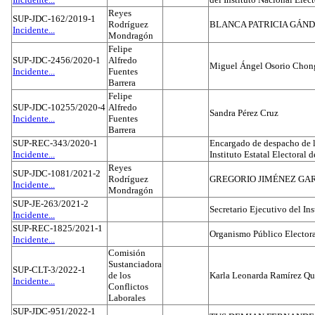
Reyes
SUP-JDC-162/2019-1
Rodríguez
BLANCA PATRICIA GÁN
Incidente...
Mondragón
Felipe
SUP-JDC-2456/2020-1
Alfredo
Miguel Ángel Osorio Chong
Incidente...
Fuentes
Barrera
Felipe
SUP-JDC-10255/2020-4
Alfredo
Sandra Pérez Cruz
Incidente...
Fuentes
Barrera
SUP-REC-343/2020-1
Encargado de despacho de la
Incidente...
Instituto Estatal Electoral 
Reyes
SUP-JDC-1081/2021-2
Rodríguez
GREGORIO JIMÉNEZ GA
Incidente...
Mondragón
SUP-JE-263/2021-2
Secretario Ejecutivo del Ins
Incidente...
SUP-REC-1825/2021-1
Organismo Público Electora
Incidente...
Comisión
Sustanciadora
SUP-CLT-3/2022-1
de los
Karla Leonarda Ramírez Qu
Incidente...
Conflictos
Laborales
SUP-JDC-951/2022-1