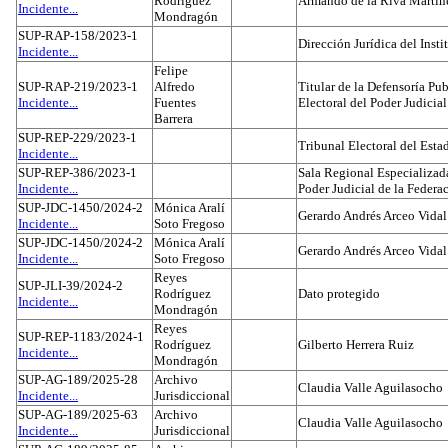
Rodríguez
Armando de la Riva Martín
Incidente...
Mondragón
SUP-RAP-158/2023-1
Dirección Jurídica del Insti
Incidente...
Felipe
SUP-RAP-219/2023-1
Alfredo
Titular de la Defensoría Pub
Incidente...
Fuentes
Electoral del Poder Judicial
Barrera
SUP-REP-229/2023-1
Tribunal Electoral del Est
Incidente...
SUP-REP-386/2023-1
Sala Regional Especializada
Incidente...
Poder Judicial de la Federa
SUP-JDC-1450/2024-2
Mónica Aralí
Gerardo Andrés Arceo Vidal
Incidente...
Soto Fregoso
SUP-JDC-1450/2024-2
Mónica Aralí
Gerardo Andrés Arceo Vidal
Incidente...
Soto Fregoso
Reyes
SUP-JLI-39/2024-2
Rodríguez
Dato protegido
Incidente...
Mondragón
Reyes
SUP-REP-1183/2024-1
Rodríguez
Gilberto Herrera Ruiz
Incidente...
Mondragón
SUP-AG-189/2025-28
Archivo
Claudia Valle Aguilasocho
Incidente...
Jurisdiccional
SUP-AG-189/2025-63
Archivo
Claudia Valle Aguilasocho
Incidente...
Jurisdiccional