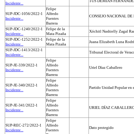
TUS DEMIAN FERNAND
Incidente...
Felipe
SUP-JDC-1056/2022-1
Alfredo
CONSEJO NACIONAL DE L
Incidente...
Fuentes
Barrera
SUP-JDC-1240/2022-1
Felipe de la
Xóchitl Nashielly Zagal Ra
Incidente...
Mata Pizaña
SUP-JDC-1252/2022-1
Felipe de la
Juana Elizabeth Luna Rodr
Incidente...
Mata Pizaña
SUP-JDC-1413/2022-1
Tribunal Electoral de Verac
Incidente...
Felipe
SUP-JE-339/2022-1
Alfredo
Uriel Díaz Caballero
Incidente...
Fuentes
Barrera
Felipe
SUP-JE-340/2022-1
Alfredo
Partido Unidad Popular en 
Incidente...
Fuentes
Barrera
Felipe
SUP-JE-341/2022-1
Alfredo
URIEL DÍAZ CABALLER
Incidente...
Fuentes
Barrera
Felipe
SUP-REC-272/2022-1
Alfredo
Dato protegido
Incidente...
Fuentes