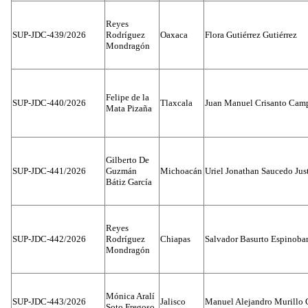
Reyes
SUP-JDC-439/2026
Rodríguez
Oaxaca
Flora Gutiérrez Gutiérrez
Mondragón
Felipe de la
SUP-JDC-440/2026
Tlaxcala
Juan Manuel Crisanto Cam
Mata Pizaña
Gilberto De
SUP-JDC-441/2026
Guzmán
Michoacán
Uriel Jonathan Saucedo Jus
Bátiz García
Reyes
SUP-JDC-442/2026
Rodríguez
Chiapas
Salvador Basurto Espinobar
Mondragón
Mónica Aralí
SUP-JDC-443/2026
Jalisco
Manuel Alejandro Murillo G
Soto Fregoso