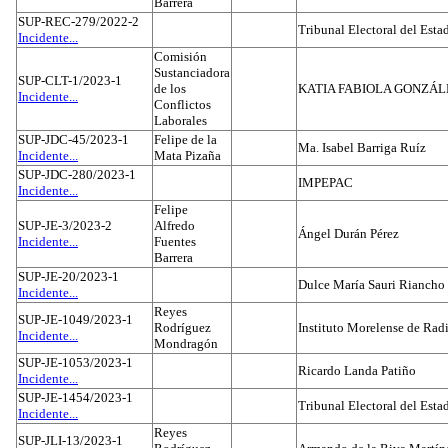
Barrera
SUP-REC-279/2022-2
Tribunal Electoral del Est
Incidente...
Comisión
Sustanciadora
SUP-CLT-1/2023-1
de los
KATIA FABIOLA GONZÁL
Incidente...
Conflictos
Laborales
SUP-JDC-45/2023-1
Felipe de la
Ma. Isabel Barriga Ruíz
Incidente...
Mata Pizaña
SUP-JDC-280/2023-1
IMPEPAC
Incidente...
Felipe
SUP-JE-3/2023-2
Alfredo
Ángel Durán Pérez
Incidente...
Fuentes
Barrera
SUP-JE-20/2023-1
Dulce María Sauri Riancho
Incidente...
Reyes
SUP-JE-1049/2023-1
Rodríguez
Instituto Morelense de Rad
Incidente...
Mondragón
SUP-JE-1053/2023-1
Ricardo Landa Patiño
Incidente...
SUP-JE-1454/2023-1
Tribunal Electoral del Esta
Incidente...
Reyes
SUP-JLI-13/2023-1