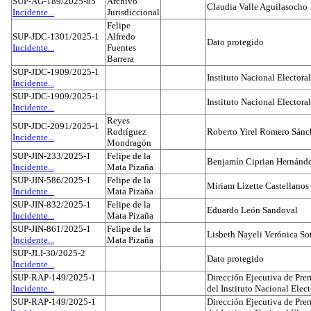
SUP-AG-189/2025-85
Archivo
Claudia Valle Aguilasocho
Incidente...
Jurisdiccional
Felipe
SUP-JDC-1301/2025-1
Alfredo
Dato protegido
Incidente...
Fuentes
Barrera
SUP-JDC-1909/2025-1
Instituto Nacional Electoral
Incidente...
SUP-JDC-1909/2025-1
Instituto Nacional Electoral
Incidente...
Reyes
SUP-JDC-2091/2025-1
Rodríguez
Roberto Yirel Romero Sánc
Incidente...
Mondragón
SUP-JIN-233/2025-1
Felipe de la
Benjamín Ciprian Hernánd
Incidente...
Mata Pizaña
SUP-JIN-586/2025-1
Felipe de la
Miriam Lizette Castellanos
Incidente...
Mata Pizaña
SUP-JIN-832/2025-1
Felipe de la
Eduardo León Sandoval
Incidente...
Mata Pizaña
SUP-JIN-861/2025-1
Felipe de la
Lisbeth Nayeli Verónica So
Incidente...
Mata Pizaña
SUP-JLI-30/2025-2
Dato protegido
Incidente...
SUP-RAP-149/2025-1
Dirección Ejecutiva de Prer
Incidente...
del Instituto Nacional Elect
SUP-RAP-149/2025-1
Dirección Ejecutiva de Prer