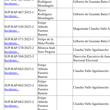
Rodríguez
Gilberto de Guzmán Batiz 
Incidente...
Mondragón
Reyes
SUP-RAP-467/2025-1
Rodríguez
Gilberto de Guzmán Batiz 
Incidente...
Mondragón
Felipe
SUP-RAP-530/2025-2
Alfredo
Magistrada Claudia Valle 
Incidente...
Fuentes
Barrera
SUP-RAP-571/2025-1
Felipe de la
Gilberto de Guzmán Bátiz 
Incidente...
Mata Pizaña
SUP-RAP-578/2025-2
Mónica Aralí
Claudia Valle Aguilasocho
Incidente...
Soto Fregoso
SUP-RAP-594/2025-3
Dirección Ejecutiva de Asun
Incidente...
Nacional Electoral
Felipe
SUP-RAP-602/2025-2
Alfredo
Claudia Valle Aguilasocho
Incidente...
Fuentes
Barrera
Felipe
SUP-RAP-602/2025-2
Alfredo
Claudia Valle Aguilasocho
Incidente...
Fuentes
Barrera
Felipe
SUP-RAP-665/2025-2
Alfredo
Claudia Valle Aguilasocho
Incidente...
Fuentes
Barrera