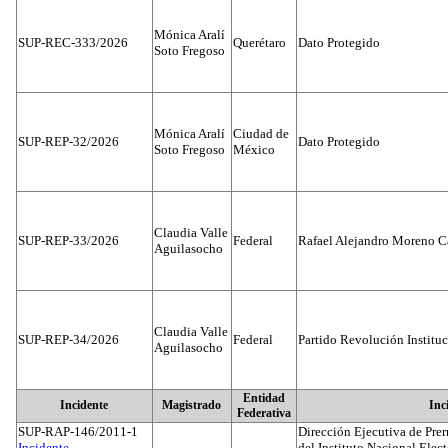
Mónica Aralí
SUP-REC-333/2026
Querétaro
Dato Protegido
Soto Fregoso
Mónica Aralí
Ciudad de
SUP-REP-32/2026
Dato Protegido
Soto Fregoso
México
Claudia Valle
SUP-REP-33/2026
Federal
Rafael Alejandro Moreno C
Aguilasocho
Claudia Valle
SUP-REP-34/2026
Federal
Partido Revolución Institu
Aguilasocho
Entidad
Incidente
Magistrado
Inc
Federativa
SUP-RAP-146/2011-1
Dirección Ejecutiva de Prer
Incidente...
del Instituto Nacional Elect