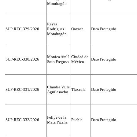
Mondragón
Reyes
SUP-REC-329/2026
Rodríguez
Oaxaca
Dato Protegido
Mondragón
Mónica Aralí
Ciudad de
SUP-REC-330/2026
Dato Protegido
Soto Fregoso
México
Claudia Valle
SUP-REC-331/2026
Tlaxcala
Dato Protegido
Aguilasocho
Felipe de la
SUP-REC-332/2026
Puebla
Dato Protegido
Mata Pizaña