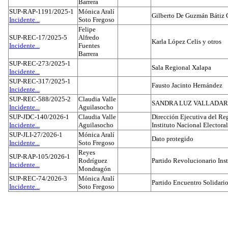
Barrera
SUP-RAP-1191/2025-1
Mónica Aralí
Gilberto De Guzmán Bátiz 
Incidente...
Soto Fregoso
Felipe
SUP-REC-17/2025-5
Alfredo
Karla López Celis y otros
Incidente...
Fuentes
Barrera
SUP-REC-273/2025-1
Sala Regional Xalapa
Incidente...
SUP-REC-317/2025-1
Fausto Jacinto Hernández
Incidente...
SUP-REC-588/2025-2
Claudia Valle
SANDRA LUZ VALLADAR
Incidente...
Aguilasocho
SUP-JDC-140/2026-1
Claudia Valle
Dirección Ejecutiva del Reg
Incidente...
Aguilasocho
Instituto Nacional Electoral
SUP-JLI-27/2026-1
Mónica Aralí
Dato protegido
Incidente...
Soto Fregoso
Reyes
SUP-RAP-105/2026-1
Rodríguez
Partido Revolucionario Inst
Incidente...
Mondragón
SUP-REC-74/2026-3
Mónica Aralí
Partido Encuentro Solidario
Incidente...
Soto Fregoso