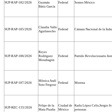
SUP-RAP-182/2026
Guzmán
Federal
Somos México
Bátiz García
Claudia Valle
SUP-RAP-185/2026
Federal
Cámara Nacional de la Indus
Aguilasocho
Reyes
SUP-RAP-186/2026
Rodríguez
Federal
Partido Revolucionario Inst
Mondragón
Mónica Aralí
SUP-RAP-187/2026
Federal
Morena
Soto Fregoso
Felipe de la
Ciudad de
Karla López Celis,Sergio I
SUP-REC-155/2026
Mata Pizaña
México
personas