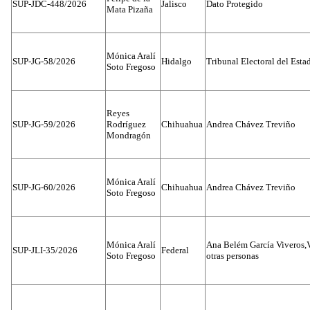
SUP-JDC-448/2026
Jalisco
Dato Protegido
Mata Pizaña
Mónica Aralí
SUP-JG-58/2026
Hidalgo
Tribunal Electoral del Esta
Soto Fregoso
Reyes
SUP-JG-59/2026
Rodríguez
Chihuahua
Andrea Chávez Treviño
Mondragón
Mónica Aralí
SUP-JG-60/2026
Chihuahua
Andrea Chávez Treviño
Soto Fregoso
Mónica Aralí
Ana Belém García Viveros,
SUP-JLI-35/2026
Federal
Soto Fregoso
otras personas