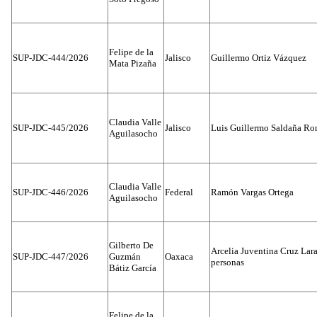
Felipe de la
SUP-JDC-444/2026
Jalisco
Guillermo Ortiz Vázquez
Mata Pizaña
Claudia Valle
SUP-JDC-445/2026
Jalisco
Luis Guillermo Saldaña Ro
Aguilasocho
Claudia Valle
SUP-JDC-446/2026
Federal
Ramón Vargas Ortega
Aguilasocho
Gilberto De
Arcelia Juventina Cruz Lara
SUP-JDC-447/2026
Guzmán
Oaxaca
personas
Bátiz García
Felipe de la