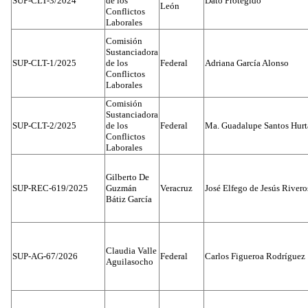
SUP-CLT-3/2024
de los
Dato Protegido
León
Conflictos
Laborales
Comisión
Sustanciadora
SUP-CLT-1/2025
de los
Federal
Adriana García Alonso
Conflictos
Laborales
Comisión
Sustanciadora
SUP-CLT-2/2025
de los
Federal
Ma. Guadalupe Santos Hur
Conflictos
Laborales
Gilberto De
SUP-REC-619/2025
Guzmán
Veracruz
José Elfego de Jesús River
Bátiz García
Claudia Valle
SUP-AG-67/2026
Federal
Carlos Figueroa Rodríguez
Aguilasocho