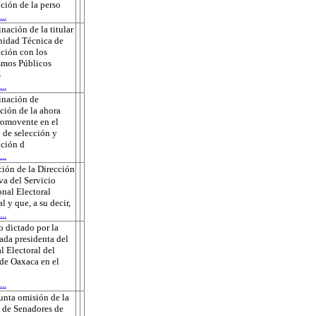
ción de la perso
..
nación de la titular
nidad Técnica de
ción con los
smos Públicos
s
..
inación de
ción de la ahora
romovente en el
 de selección y
ción d
..
ión de la Dirección
va del Servicio
onal Electoral
l y que, a su decir,
..
 dictado por la
ada presidenta del
l Electoral del
de Oaxaca en el
..
unta omisión de la
 de Senadores de