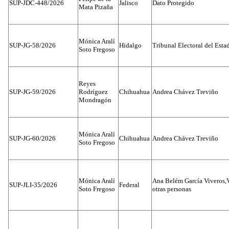
SUP-JDC-448/2026
Jalisco
Dato Protegido
Mata Pizaña
Mónica Aralí
SUP-JG-58/2026
Hidalgo
Tribunal Electoral del Esta
Soto Fregoso
Reyes
SUP-JG-59/2026
Rodríguez
Chihuahua
Andrea Chávez Treviño
Mondragón
Mónica Aralí
SUP-JG-60/2026
Chihuahua
Andrea Chávez Treviño
Soto Fregoso
Mónica Aralí
Ana Belém García Viveros,
SUP-JLI-35/2026
Federal
Soto Fregoso
otras personas