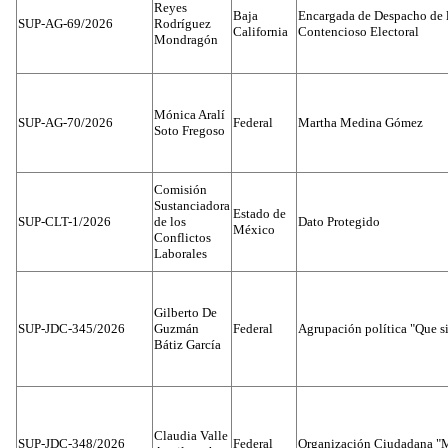
Reyes
Baja
Encargada de Despacho de 
SUP-AG-69/2026
Rodríguez
California
Contencioso Electoral
Mondragón
Mónica Aralí
SUP-AG-70/2026
Federal
Martha Medina Gómez
Soto Fregoso
Comisión
Sustanciadora
Estado de
SUP-CLT-1/2026
de los
Dato Protegido
México
Conflictos
Laborales
Gilberto De
SUP-JDC-345/2026
Guzmán
Federal
Agrupación política "Que s
Bátiz García
Claudia Valle
SUP-JDC-348/2026
Federal
Organización Ciudadana "M