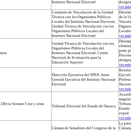
Instituto Nacional Electoral
designa
ver más.
Comisión de Vinculación de la Unidad
Determi
Técnica con los Organismos Públicos
de la U
Locales del Instituto Nacional Electoral,
Vincula
Unidad Técnica de Vinculación con los
Organi
Organismos Públicos Locales del
Locale
Instituto Nacional Electoral
ver más.
Determ
Unidad Técnica de Vinculación con los
elimina
Organismos Públicos Locales del
parte p
mero
Instituto Nacional Electoral, Centro
Proceso
Nacional de Evaluación para la
designa
Educación Superior
ver más.
Resoluc
Dirección Ejecutiva del SPEN, Junta
Ejecuti
General Ejecutiva del Instituto Nacional
Profesi
Electoral
Naciona
ver más.
Acuerdo
magistr
,Olivia Soriano Cruz y otras
Tribuna
Tribunal Electoral del Estado de Oaxaca
Estado 
exped
ver más.
La pres
Cámara de Senadores del Congreso de la
Cámara