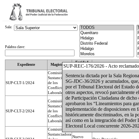
Sala:
Palabra clave:
Entidad
Expediente
Magistrado
SUP-REC-176/2026 - Acto reclamado
Federativa
Comisión
Sentencia dictada por la Sala Regional
Sustanciadora
SG-JDC-36/2026 y acumulados, que, en
SUP-CLT-1/2024
de los
Federal
Juan José Serrato Velasco
por el Tribunal Electoral del Estado 
Conflictos
otros aspectos, revocó parcialmente e
Laborales
de Participación Ciudadana de dicho
Comisión
aprobaron los “Lineamientos para gara
Sustanciadora
implementación de disposiciones en f
SUP-CLT-2/2024
de los
Federal
José Luis Muñoz Zambrano
históricamente discriminados, en la p
Conflictos
así como en la integración del Poder 
Laborales
Electoral Local concurrente 2026-202
Comisión
Sustanciadora
Nuevo