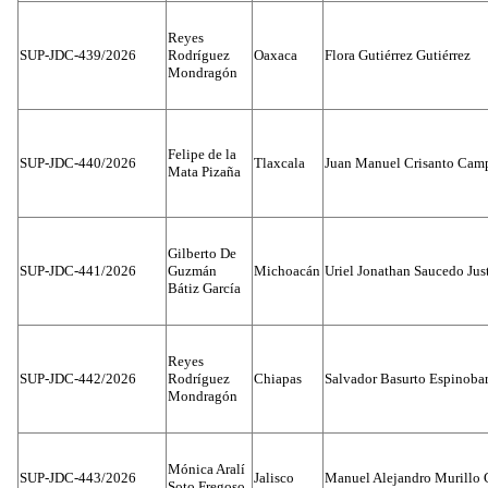
Reyes
SUP-JDC-439/2026
Rodríguez
Oaxaca
Flora Gutiérrez Gutiérrez
Mondragón
Felipe de la
SUP-JDC-440/2026
Tlaxcala
Juan Manuel Crisanto Cam
Mata Pizaña
Gilberto De
SUP-JDC-441/2026
Guzmán
Michoacán
Uriel Jonathan Saucedo Jus
Bátiz García
Reyes
SUP-JDC-442/2026
Rodríguez
Chiapas
Salvador Basurto Espinobar
Mondragón
Mónica Aralí
SUP-JDC-443/2026
Jalisco
Manuel Alejandro Murillo G
Soto Fregoso