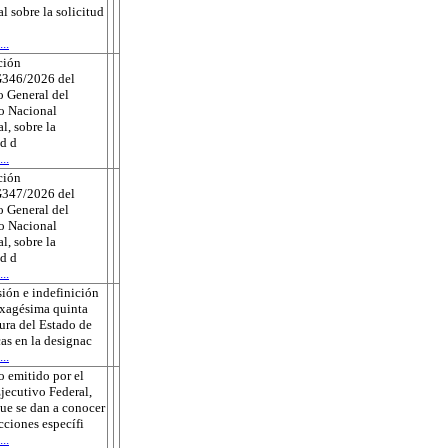
al sobre la solicitud
..
ción
346/2026 del
 General del
to Nacional
l, sobre la
ud d
..
ción
347/2026 del
 General del
to Nacional
l, sobre la
ud d
..
ión e indefinición
exagésima quinta
tura del Estado de
as en la designac
..
 emitido por el
jecutivo Federal,
que se dan a conocer
ecciones específi
..