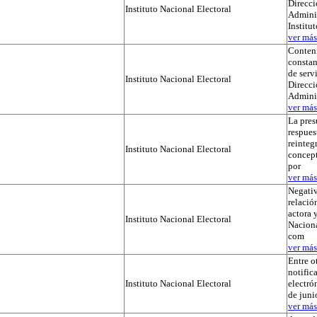
Direcci
Instituto Nacional Electoral
Adminis
Institu
ver más.
Conteni
constan
de serv
Instituto Nacional Electoral
Direcci
Admini
ver más.
La pres
respues
reinteg
Instituto Nacional Electoral
concep
por
ver más.
Negativ
relación
actora y
Instituto Nacional Electoral
Naciona
com
ver más.
Entre o
notific
Instituto Nacional Electoral
electró
de juni
ver más.