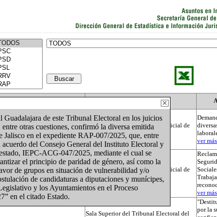
Actor
Autoridad
A
 Guadalajara de este Tribunal Electoral en los juicios
Demand
Tribunal Electoral del Poder Judicial de
diversa
tre otras cuestiones, confirmó la diversa emitida
la Federación
laboral
de Jalisco en el expediente RAP-007/2025, que, entre
ver más.
l acuerdo del Consejo General del Instituto Electoral y
 estado, IEPC-ACG-047/2025, mediante el cual se
Reclama
ntizar el principio de paridad de género, así como la
Segurid
Tribunal Electoral del Poder Judicial de
Sociale
avor de grupos en situación de vulnerabilidad y/o
la Federación
Trabaja
ostulación de candidaturas a diputaciones y munícipes,
recono
Legislativo y los Ayuntamientos en el Proceso
ver más.
7” en el citado Estado.
"Destit
por la 
Sala Superior del Tribunal Electoral del