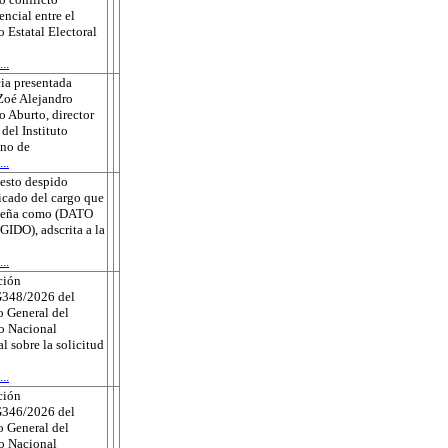
ncial entre el
o Estatal Electoral
..
ia presentada
Zoé Alejandro
 Aburto, director
 del Instituto
no de
..
esto despido
ficado del cargo que
eña como (DATO
DO), adscrita a la
..
ción
348/2026 del
 General del
to Nacional
al sobre la solicitud
..
ción
346/2026 del
 General del
to Nacional