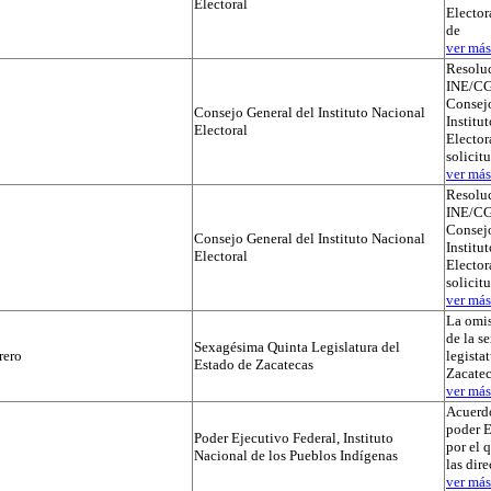
Electoral
Elector
de
ver más.
Resolu
INE/CG
Consejo
Consejo General del Instituto Nacional
Institu
Electoral
Electora
solicit
ver más.
Resolu
INE/CG
Consejo
Consejo General del Instituto Nacional
Institu
Electoral
Electora
solicit
ver más.
La omis
de la s
Sexagésima Quinta Legislatura del
rero
legista
Estado de Zacatecas
Zacatec
ver más.
Acuerdo
poder E
Poder Ejecutivo Federal, Instituto
por el 
Nacional de los Pueblos Indígenas
las dir
ver más.