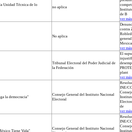
la Unidad Técnica de lo
compete
no aplica
Institut
de B
ver más.
Denunc
contra 
Robledo
No aplica
general
Mexica
ver más.
El supu
injusti
Tribunal Electoral del Poder Judicial de
desemp
la Federación
PROTEGI
plant
ver más.
Resolu
INE/CG
Consejo
Consejo General del Instituto Nacional
iga la democracia"
Institu
Electoral
Elector
de
ver más.
Resolu
INE/CG
Consejo
Consejo General del Instituto Nacional
éxico Tiene Vida"
Institu