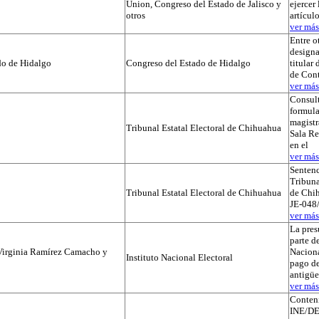
Union, Congreso del Estado de Jalisco y
ejercer 
otros
artícul
ver más.
Entre o
designa
do de Hidalgo
Congreso del Estado de Hidalgo
titular
de Cont
ver más.
Consul
formula
magistr
Tribunal Estatal Electoral de Chihuahua
Sala Re
en el
ver más.
Sentenc
Tribuna
Tribunal Estatal Electoral de Chihuahua
de Chih
JE-048/
ver más.
La pres
parte de
Virginia Ramírez Camacho y
Naciona
Instituto Nacional Electoral
pago de
antigü
ver más.
Conteni
INE/DE