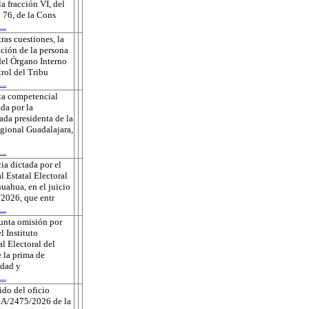
la fracción VI, del
o 76, de la Cons
..
tras cuestiones, la
ción de la persona
 del Órgano Interno
rol del Tribu
..
ta competencial
da por la
ada presidenta de la
gional Guadalajara,
..
ia dictada por el
l Estatal Electoral
uahua, en el juicio
2026, que entr
..
unta omisión por
l Instituto
l Electoral del
 la prima de
edad y
..
do del oficio
A/2475/2026 de la