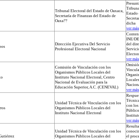
Presunt
Tribuna
Tribunal Electoral del Estado de Oaxaca,
Estado 
Secretaría de Finanzas del Estado de
Secreta
Oaxa??
dicha
ver más.
Conteni
INE/D
Dirección Ejecutiva Del Servicio
del dir
pos
Profesional Electoral Nacional
Servici
Elector
ver más.
Omisió
Comisión de Vinculación con los
Vincula
Organismos Públicos Locales del
Organi
to
Instituto Nacional Electoral, Centro
Locales
Nacional de Evaluación para la
Naciona
Educación Superior, A.C. (CENEVAL)
ver más.
Respues
Técnica
Unidad Técnica de Vinculación con los
con lo
ros
Organismos Públicos Locales del
Público
Instituto Nacional Electoral
Institu
ver más.
Result
Unidad Técnica de Vinculación con los
conocim
utiérrez
Organismos Públicos Locales del
el proc