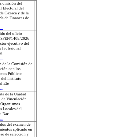
a omisión del
l Electoral del
de Oaxaca y de la
ría de Finanzas de
..
do del oficio
ESPEN/1409/2026
ector ejecutivo del
o Profesional
al
..
n de la Comisión de
ción con los
smos Públicos
 del Instituto
l Ele
..
ta de la Unidad
 de Vinculación
s Organismos
s Locales del
to Nac
..
ados del examen de
ientos aplicado en
eso de selección y