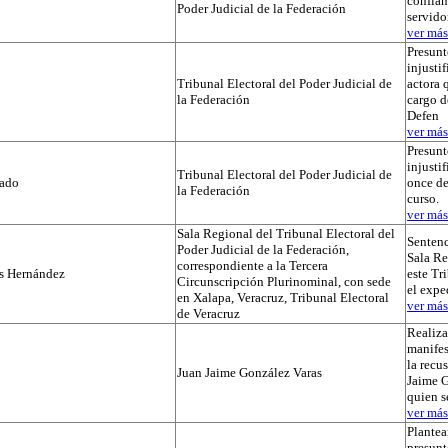
confian
Poder Judicial de la Federación
servido
ver más.
Presunt
injustif
Tribunal Electoral del Poder Judicial de
actora 
la Federación
cargo d
Defen
ver más.
Presunt
injusti
Tribunal Electoral del Poder Judicial de
tado
once de
la Federación
curso.
ver más.
Sala Regional del Tribunal Electoral del
Sentenc
Poder Judicial de la Federación,
Sala Re
correspondiente a la Tercera
os Hernández
este Tr
Circunscripción Plurinominal, con sede
el exp
en Xalapa, Veracruz, Tribunal Electoral
ver más.
de Veracruz
Realiza
manifes
la recu
Juan Jaime González Varas
Jaime G
quien s
ver más.
Plantea
presunt