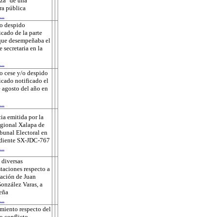
za" de una
ra pública
..
o despido
icado de la parte
que desempeñaba el
e secretaria en la
..
o cese y/o despido
ficado notificado el
 agosto del año en
..
ia emitida por la
gional Xalapa de
ibunal Electoral en
ediente SX-JDC-767
..
 diversas
taciones respecto a
sación de Juan
onzález Varas, a
eña
..
miento respecto del
o conflicto