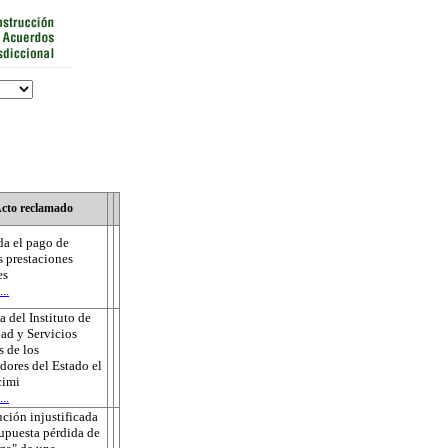
cto reclamado
a el pago de
s prestaciones
es
..
 del Instituto de
ad y Servicios
s de los
dores del Estado el
cimi
..
ución injustificada
supuesta pérdida de