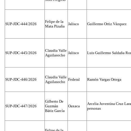
Felipe de la
SUP-JDC-444/2026
Jalisco
Guillermo Ortiz Vázquez
Mata Pizaña
Claudia Valle
SUP-JDC-445/2026
Jalisco
Luis Guillermo Saldaña Ro
Aguilasocho
Claudia Valle
SUP-JDC-446/2026
Federal
Ramón Vargas Ortega
Aguilasocho
Gilberto De
Arcelia Juventina Cruz Lara
SUP-JDC-447/2026
Guzmán
Oaxaca
personas
Bátiz García
Felipe de la