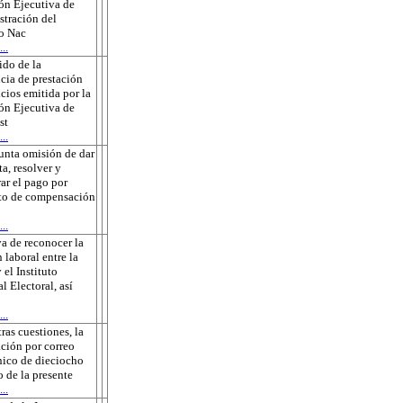
ón Ejecutiva de
tración del
to Nac
..
do de la
cia de prestación
icios emitida por la
ón Ejecutiva de
st
..
unta omisión de dar
ta, resolver y
rar el pago por
to de compensación
..
a de reconocer la
 laboral entre la
 el Instituto
l Electoral, así
..
tras cuestiones, la
ación por correo
nico de dieciocho
o de la presente
..