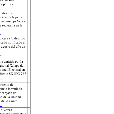
za" de una
ra pública
..
o despido
icado de la parte
que desempeñaba el
e secretaria en la
..
o cese y/o despido
ficado notificado el
 agosto del año en
..
ia emitida por la
gional Xalapa de
ibunal Electoral en
ediente SX-JDC-767
..
amiento de
encia formulado
encargada de
o de la Unidad
 de lo Conte
..
 diversas
taciones respecto a