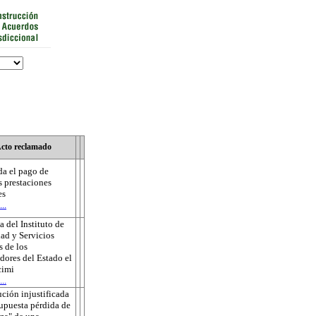
cto reclamado
a el pago de
s prestaciones
es
..
 del Instituto de
ad y Servicios
s de los
dores del Estado el
cimi
..
ución injustificada
supuesta pérdida de