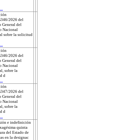
..
ción
346/2026 del
 General del
to Nacional
al sobre la solicitud
..
ción
346/2026 del
 General del
to Nacional
l, sobre la
ud d
..
ción
347/2026 del
 General del
to Nacional
l, sobre la
ud d
..
ión e indefinición
exagésima quinta
tura del Estado de
as en la designac