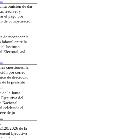
..
unta omisión de dar
ta, resolver y
rar el pago por
to de compensación
..
a de reconocer la
 laboral entre la
 el Instituto
l Electoral, así
..
tras cuestiones, la
ación por correo
nico de dieciocho
o de la presente
..
 de la Junta
 Ejecutiva del
to Nacional
al celebrada el
eve de ju
..
o
E120/2026 de la
eneral Ejecutiva