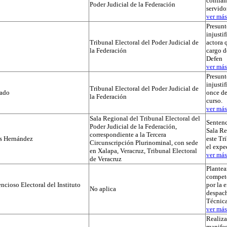
confian
Poder Judicial de la Federación
servido
ver más.
Presunt
injustif
Tribunal Electoral del Poder Judicial de
actora 
la Federación
cargo d
Defen
ver más.
Presunt
injusti
Tribunal Electoral del Poder Judicial de
tado
once de
la Federación
curso.
ver más.
Sala Regional del Tribunal Electoral del
Sentenc
Poder Judicial de la Federación,
Sala Re
correspondiente a la Tercera
os Hernández
este Tr
Circunscripción Plurinominal, con sede
el exp
en Xalapa, Veracruz, Tribunal Electoral
ver más.
de Veracruz
Plante
compet
cioso Electoral del Instituto
por la 
No aplica
despach
Técnica
ver más.
Realiza
manifes