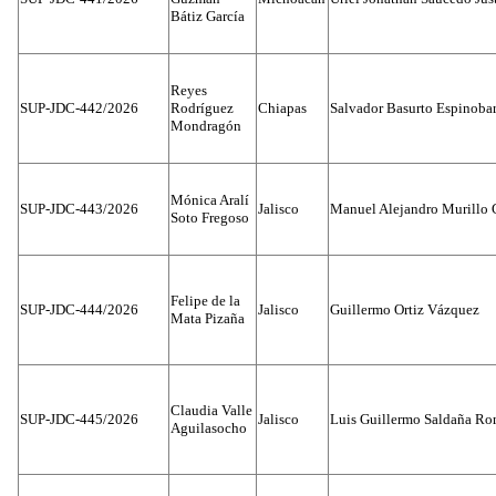
Bátiz García
Reyes
SUP-JDC-442/2026
Rodríguez
Chiapas
Salvador Basurto Espinobar
Mondragón
Mónica Aralí
SUP-JDC-443/2026
Jalisco
Manuel Alejandro Murillo G
Soto Fregoso
Felipe de la
SUP-JDC-444/2026
Jalisco
Guillermo Ortiz Vázquez
Mata Pizaña
Claudia Valle
SUP-JDC-445/2026
Jalisco
Luis Guillermo Saldaña Ro
Aguilasocho