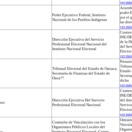
ver más.
Acuerdo
poder E
Poder Ejecutivo Federal, Instituto
por el 
Nacional de los Pueblos Indígenas
las dir
ver más.
Conteni
INE/D
Dirección Ejecutiva del Servicio
de la D
Profesional Electoral Nacional del
del Ser
Instituto Nacional Electoral
Elector
ver más.
Presunt
Tribuna
Tribunal Electoral del Estado de Oaxaca,
Estado 
Secretaría de Finanzas del Estado de
Secreta
Oaxa??
dicha
ver más.
Conteni
INE/D
Dirección Ejecutiva Del Servicio
del dir
pos
Profesional Electoral Nacional
Servici
Elector
ver más.
Omisió
Comisión de Vinculación con los
Vincula
Organismos Públicos Locales del
Organi
to
Instituto Nacional Electoral, Centro