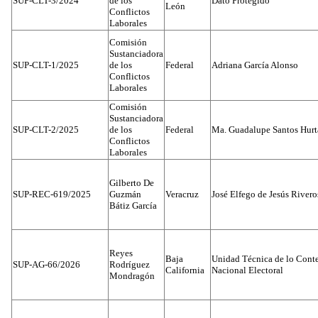
SUP-CLT-3/2024
de los
Dato Protegido
León
Conflictos
Laborales
Comisión
Sustanciadora
SUP-CLT-1/2025
de los
Federal
Adriana García Alonso
Conflictos
Laborales
Comisión
Sustanciadora
SUP-CLT-2/2025
de los
Federal
Ma. Guadalupe Santos Hur
Conflictos
Laborales
Gilberto De
SUP-REC-619/2025
Guzmán
Veracruz
José Elfego de Jesús River
Bátiz García
Reyes
Baja
Unidad Técnica de lo Conten
SUP-AG-66/2026
Rodríguez
California
Nacional Electoral
Mondragón