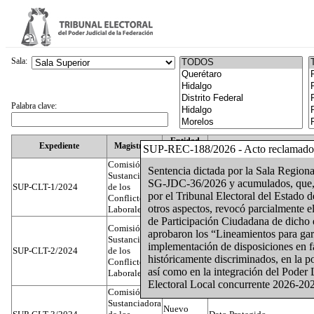
Sala:
Palabra clave:
Entidad
Expediente
Magistrado
SUP-REC-188/2026 - Acto reclamado
Federativa
Comisión
Sentencia dictada por la Sala Regional
Sustanciadora
SG-JDC-36/2026 y acumulados, que, en
SUP-CLT-1/2024
de los
Federal
Juan José Serrato Velasco
por el Tribunal Electoral del Estado 
Conflictos
otros aspectos, revocó parcialmente e
Laborales
de Participación Ciudadana de dicho
Comisión
aprobaron los “Lineamientos para gara
Sustanciadora
implementación de disposiciones en f
SUP-CLT-2/2024
de los
Federal
José Luis Muñoz Zambrano
históricamente discriminados, en la p
Conflictos
así como en la integración del Poder 
Laborales
Electoral Local concurrente 2026-202
Comisión
Sustanciadora
Nuevo