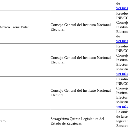
de
ver más.
Resolu
INE/CG
Consejo
Consejo General del Instituto Nacional
éxico Tiene Vida"
Institu
Electoral
Elector
de
ver más.
Resolu
INE/CG
Consejo
Consejo General del Instituto Nacional
Institu
Electoral
Electora
solicit
ver más.
Resolu
INE/CG
Consejo
Consejo General del Instituto Nacional
Institu
Electoral
Electora
solicit
ver más.
La omis
de la s
Sexagésima Quinta Legislatura del
rero
legista
Estado de Zacatecas
Zacatec