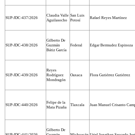
Claudia Valle
San Luis
SUP-JDC-437/2026
Rafael Reyes Martínez
Aguilasocho
Potosí
Gilberto De
SUP-JDC-438/2026
Guzmán
Federal
Edgar Bermudez Espinoza
Bátiz García
Reyes
SUP-JDC-439/2026
Rodríguez
Oaxaca
Flora Gutiérrez Gutiérrez
Mondragón
Felipe de la
SUP-JDC-440/2026
Tlaxcala
Juan Manuel Crisanto Cam
Mata Pizaña
Gilberto De
SUP-JDC-441/2026
Guzmán
Michoacán
Uriel Jonathan Saucedo Jus