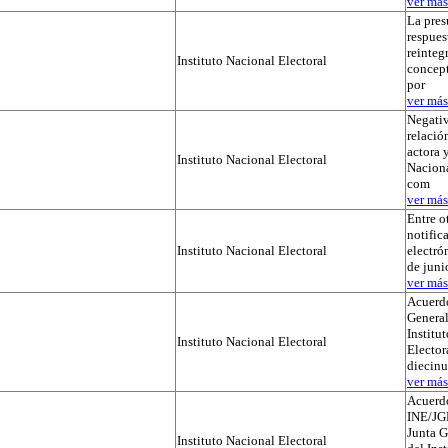
ver más.
La pres
respues
reinteg
Instituto Nacional Electoral
concep
por
ver más.
Negativ
relación
actora y
Instituto Nacional Electoral
Naciona
com
ver más.
Entre o
notific
Instituto Nacional Electoral
electró
de juni
ver más.
Acuerdo
General
Institu
Instituto Nacional Electoral
Elector
diecinu
ver más.
Acuerd
INE/JG
Junta G
Instituto Nacional Electoral