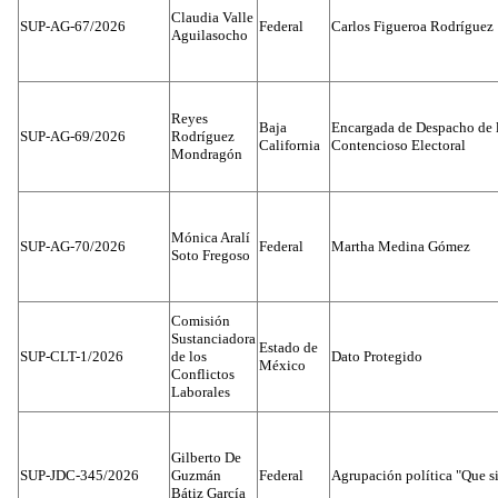
Claudia Valle
SUP-AG-67/2026
Federal
Carlos Figueroa Rodríguez
Aguilasocho
Reyes
Baja
Encargada de Despacho de 
SUP-AG-69/2026
Rodríguez
California
Contencioso Electoral
Mondragón
Mónica Aralí
SUP-AG-70/2026
Federal
Martha Medina Gómez
Soto Fregoso
Comisión
Sustanciadora
Estado de
SUP-CLT-1/2026
de los
Dato Protegido
México
Conflictos
Laborales
Gilberto De
SUP-JDC-345/2026
Guzmán
Federal
Agrupación política "Que s
Bátiz García