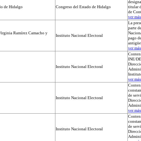
designa
do de Hidalgo
Congreso del Estado de Hidalgo
titular
de Cont
ver más.
La pres
parte de
Virginia Ramírez Camacho y
Naciona
Instituto Nacional Electoral
pago de
antigü
ver más.
Conteni
INE/DE
Direcci
Instituto Nacional Electoral
Adminis
Institu
ver más.
Conteni
constan
de serv
Instituto Nacional Electoral
Direcci
Admini
ver más.
Conteni
constan
de serv
Instituto Nacional Electoral
Direcci
Admini