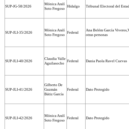
Mónica Aralí
SUP-JG-58/2026
Hidalgo
Tribunal Electoral del Esta
Soto Fregoso
Mónica Aralí
Ana Belém García Viveros,
SUP-JLI-35/2026
Federal
Soto Fregoso
otras personas
Claudia Valle
SUP-JLI-40/2026
Federal
Dania Paola Ravel Cuevas
Aguilasocho
Gilberto De
SUP-JLI-41/2026
Guzmán
Federal
Dato Protegido
Bátiz García
Mónica Aralí
SUP-JLI-42/2026
Federal
Dato Protegido
Soto Fregoso