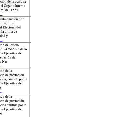
ción de la persona
 del Órgano Interno
rol del Tribu
..
unta omisión por
l Instituto
l Electoral del
 la prima de
edad y
..
do del oficio
A/2475/2026 de la
ón Ejecutiva de
tración del
to Nac
..
do de la
cia de prestación
icios, emitida por la
ón Ejecutiva de
s
..
do de la
cia de prestación
icios emitida por la
ón Ejecutiva de
st