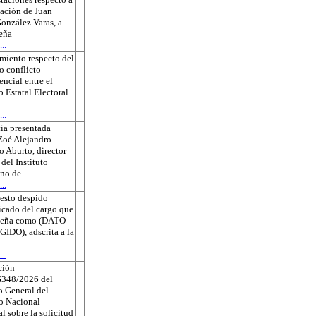
sación de Juan
onzález Varas, a
eña
..
miento respecto del
o conflicto
ncial entre el
o Estatal Electoral
..
ia presentada
Zoé Alejandro
 Aburto, director
 del Instituto
no de
..
esto despido
ficado del cargo que
eña como (DATO
DO), adscrita a la
..
ción
348/2026 del
 General del
to Nacional
al sobre la solicitud