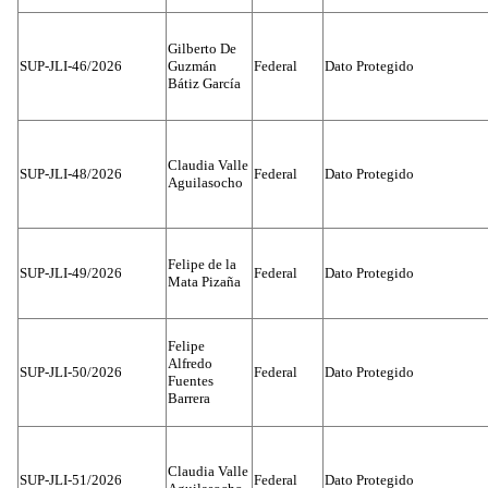
Gilberto De
SUP-JLI-46/2026
Guzmán
Federal
Dato Protegido
Bátiz García
Claudia Valle
SUP-JLI-48/2026
Federal
Dato Protegido
Aguilasocho
Felipe de la
SUP-JLI-49/2026
Federal
Dato Protegido
Mata Pizaña
Felipe
Alfredo
SUP-JLI-50/2026
Federal
Dato Protegido
Fuentes
Barrera
Claudia Valle
SUP-JLI-51/2026
Federal
Dato Protegido