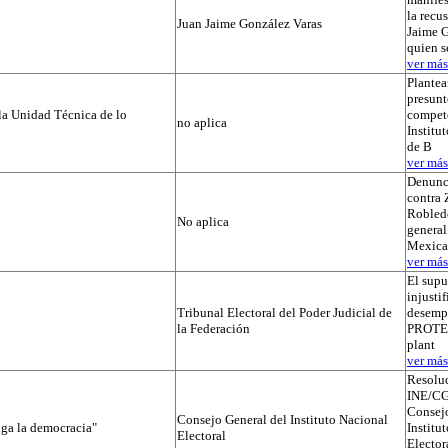
la recu
Juan Jaime González Varas
Jaime G
quien s
ver más.
Plantea
presunt
la Unidad Técnica de lo
compete
no aplica
Institut
de B
ver más.
Denunc
contra 
Robledo
No aplica
general
Mexica
ver más.
El supu
injusti
Tribunal Electoral del Poder Judicial de
desemp
la Federación
PROTEGI
plant
ver más.
Resolu
INE/CG
Consejo
Consejo General del Instituto Nacional
iga la democracia"
Institu
Electoral
Elector