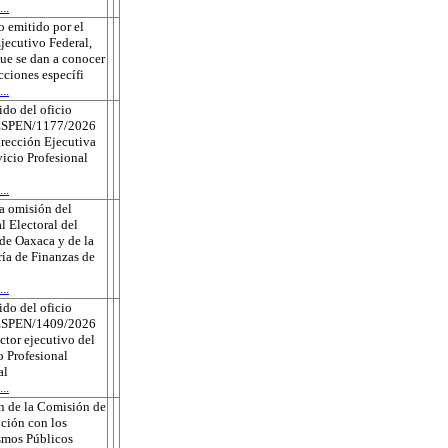
..
 emitido por el
jecutivo Federal,
que se dan a conocer
ecciones específi
..
do del oficio
ESPEN/1177/2026
irección Ejecutiva
vicio Profesional
..
a omisión del
l Electoral del
de Oaxaca y de la
ría de Finanzas de
..
do del oficio
ESPEN/1409/2026
ector ejecutivo del
o Profesional
al
..
n de la Comisión de
ción con los
smos Públicos