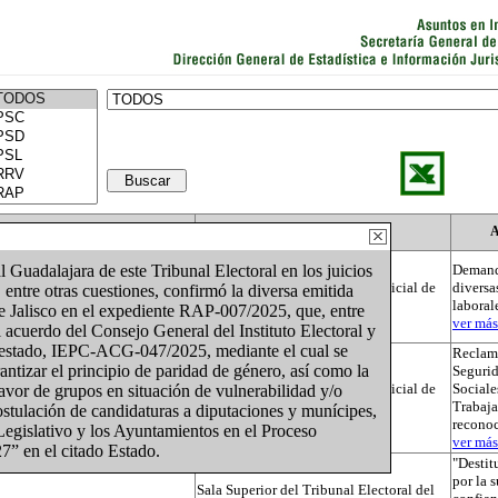
Actor
Autoridad
A
 Guadalajara de este Tribunal Electoral en los juicios
Demand
Tribunal Electoral del Poder Judicial de
diversa
tre otras cuestiones, confirmó la diversa emitida
la Federación
laboral
de Jalisco en el expediente RAP-007/2025, que, entre
ver más.
l acuerdo del Consejo General del Instituto Electoral y
 estado, IEPC-ACG-047/2025, mediante el cual se
Reclama
ntizar el principio de paridad de género, así como la
Segurid
Tribunal Electoral del Poder Judicial de
Sociale
avor de grupos en situación de vulnerabilidad y/o
la Federación
Trabaja
ostulación de candidaturas a diputaciones y munícipes,
recono
Legislativo y los Ayuntamientos en el Proceso
ver más.
7” en el citado Estado.
"Destit
por la 
Sala Superior del Tribunal Electoral del