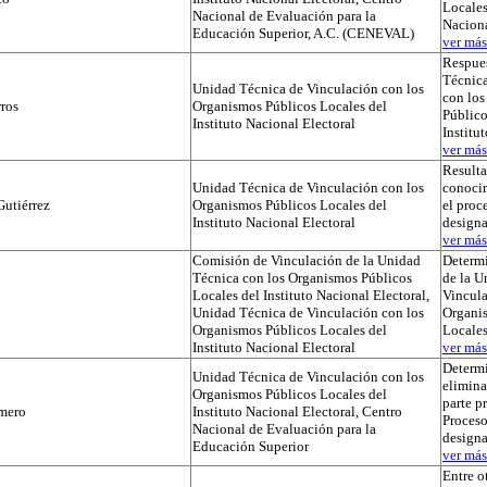
Locales
Nacional de Evaluación para la
Naciona
Educación Superior, A.C. (CENEVAL)
ver más.
Respues
Técnica
Unidad Técnica de Vinculación con los
con lo
ros
Organismos Públicos Locales del
Público
Instituto Nacional Electoral
Institu
ver más.
Result
Unidad Técnica de Vinculación con los
conocim
utiérrez
Organismos Públicos Locales del
el proc
Instituto Nacional Electoral
designa
ver más.
Comisión de Vinculación de la Unidad
Determi
Técnica con los Organismos Públicos
de la U
Locales del Instituto Nacional Electoral,
Vincula
Unidad Técnica de Vinculación con los
Organi
Organismos Públicos Locales del
Locale
Instituto Nacional Electoral
ver más.
Determ
Unidad Técnica de Vinculación con los
elimina
Organismos Públicos Locales del
parte p
mero
Instituto Nacional Electoral, Centro
Proceso
Nacional de Evaluación para la
designa
Educación Superior
ver más.
Entre o