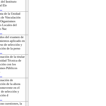
 del Instituto
l Ele
..
ta de la Unidad
 de Vinculación
s Organismos
s Locales del
to Nac
..
ados del examen de
ientos aplicado en
eso de selección y
ción de la perso
..
nación de la titular
nidad Técnica de
ción con los
smos Públicos
s
..
inación de
ción de la ahora
romovente en el
 de selección y
ción d
..
tras cuestiones, la