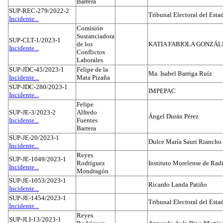
Barrera
SUP-REC-279/2022-2
Tribunal Electoral del Est
Incidente...
Comisión
Sustanciadora
SUP-CLT-1/2023-1
de los
KATIA FABIOLA GONZÁL
Incidente...
Conflictos
Laborales
SUP-JDC-45/2023-1
Felipe de la
Ma. Isabel Barriga Ruíz
Incidente...
Mata Pizaña
SUP-JDC-280/2023-1
IMPEPAC
Incidente...
Felipe
SUP-JE-3/2023-2
Alfredo
Ángel Durán Pérez
Incidente...
Fuentes
Barrera
SUP-JE-20/2023-1
Dulce María Sauri Riancho
Incidente...
Reyes
SUP-JE-1049/2023-1
Rodríguez
Instituto Morelense de Rad
Incidente...
Mondragón
SUP-JE-1053/2023-1
Ricardo Landa Patiño
Incidente...
SUP-JE-1454/2023-1
Tribunal Electoral del Esta
Incidente...
Reyes
SUP-JLI-13/2023-1