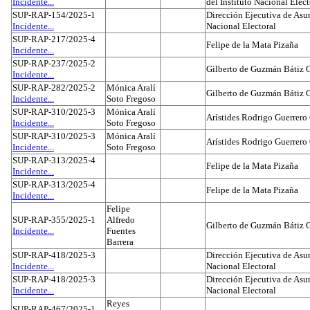
Incidente...
del Instituto Nacional Elect
SUP-RAP-154/2025-1
Dirección Ejecutiva de Asun
Incidente...
Nacional Electoral
SUP-RAP-217/2025-4
Felipe de la Mata Pizaña
Incidente...
SUP-RAP-237/2025-2
Gilberto de Guzmán Bátiz 
Incidente...
SUP-RAP-282/2025-2
Mónica Aralí
Gilberto de Guzmán Bátiz 
Incidente...
Soto Fregoso
SUP-RAP-310/2025-3
Mónica Aralí
Arístides Rodrigo Guerrero
Incidente...
Soto Fregoso
SUP-RAP-310/2025-3
Mónica Aralí
Arístides Rodrigo Guerrero
Incidente...
Soto Fregoso
SUP-RAP-313/2025-4
Felipe de la Mata Pizaña
Incidente...
SUP-RAP-313/2025-4
Felipe de la Mata Pizaña
Incidente...
Felipe
SUP-RAP-355/2025-1
Alfredo
Gilberto de Guzmán Bátiz 
Incidente...
Fuentes
Barrera
SUP-RAP-418/2025-3
Dirección Ejecutiva de Asun
Incidente...
Nacional Electoral
SUP-RAP-418/2025-3
Dirección Ejecutiva de Asun
Incidente...
Nacional Electoral
Reyes
SUP-RAP-467/2025-1