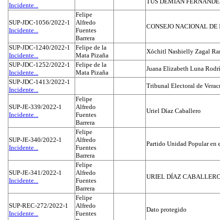
TUS DEMIAN FERNAND
Incidente...
Felipe
SUP-JDC-1056/2022-1
Alfredo
CONSEJO NACIONAL DE L
Incidente...
Fuentes
Barrera
SUP-JDC-1240/2022-1
Felipe de la
Xóchitl Nashielly Zagal Ra
Incidente...
Mata Pizaña
SUP-JDC-1252/2022-1
Felipe de la
Juana Elizabeth Luna Rodr
Incidente...
Mata Pizaña
SUP-JDC-1413/2022-1
Tribunal Electoral de Verac
Incidente...
Felipe
SUP-JE-339/2022-1
Alfredo
Uriel Díaz Caballero
Incidente...
Fuentes
Barrera
Felipe
SUP-JE-340/2022-1
Alfredo
Partido Unidad Popular en 
Incidente...
Fuentes
Barrera
Felipe
SUP-JE-341/2022-1
Alfredo
URIEL DÍAZ CABALLER
Incidente...
Fuentes
Barrera
Felipe
SUP-REC-272/2022-1
Alfredo
Dato protegido
Incidente...
Fuentes