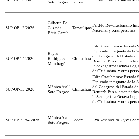
Soto Fregoso
Potosí
Gilberto De
Partido Revolucionario Inst
SUP-OP-13/2026
Guzmán
Tamaulipas
Nacional y otras personas
Bátiz García
Edin Cuauhtémoc Estrada S
Diputado integrante de la 
Reyes
del Congreso del Estado d
SUP-OP-14/2026
Rodríguez
Chihuahua
Rentería Pérez ostentándos
Mondragón
la Sexagésima Octava Legis
de Chihuahua. y otras pers
Edin Cuauhtémoc Estrada S
Diputado integrante de la 
Mónica Aralí
del Congreso del Estado d
SUP-OP-15/2026
Chihuahua
Soto Fregoso
Rentería Pérez. ostentándo
la Sexagésima Octava Legis
de Chihuahua. y otras pers
Mónica Aralí
SUP-RAP-154/2026
Federal
Eva Verónica de Gyves Zár
Soto Fregoso