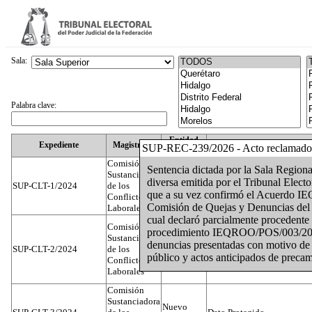
Sala:
Palabra clave:
Entidad
Expediente
Magistrado
SUP-REC-239/2026 - Acto reclamado
Federativa
Comisión
Sentencia dictada por la Sala Region
Sustanciadora
diversa emitida por el Tribunal Elec
SUP-CLT-1/2024
de los
Federal
Juan José Serrato Velasco
que a su vez confirmó el Acuerdo
Conflictos
Comisión de Quejas y Denuncias del I
Laborales
cual declaró parcialmente procedente 
Comisión
procedimiento IEQROO/POS/003/2026
Sustanciadora
denuncias presentadas con motivo de 
SUP-CLT-2/2024
de los
Federal
José Luis Muñoz Zambrano
público y actos anticipados de precam
Conflictos
Laborales
Comisión
Sustanciadora
Nuevo