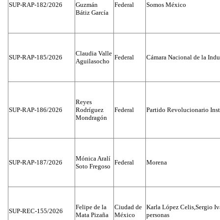
SUP-RAP-182/2026
Guzmán
Federal
Somos México
Bátiz García
Claudia Valle
SUP-RAP-185/2026
Federal
Cámara Nacional de la Indus
Aguilasocho
Reyes
SUP-RAP-186/2026
Rodríguez
Federal
Partido Revolucionario Inst
Mondragón
Mónica Aralí
SUP-RAP-187/2026
Federal
Morena
Soto Fregoso
Felipe de la
Ciudad de
Karla López Celis,Sergio I
SUP-REC-155/2026
Mata Pizaña
México
personas