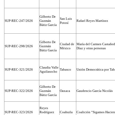
Gilberto De
San Luis
SUP-REC-247/2026
Guzmán
Rafael Reyes Martínez
Potosí
Bátiz García
Gilberto De
Ciudad de
María del Carmen Castañed
SUP-REC-298/2026
Guzmán
México
Díaz y otras personas
Bátiz García
Claudia Valle
SUP-REC-321/2026
Tabasco
Unión Democrática por Tab
Aguilasocho
Gilberto De
SUP-REC-322/2026
Guzmán
Oaxaca
Gaudencio García Nicolás
Bátiz García
Reyes
SUP-REC-323/2026
Rodríguez
Coahuila
Coalición “Sigamos Hacien