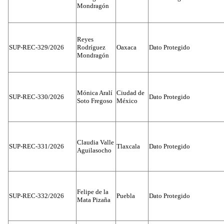
Mondragón
Reyes
SUP-REC-329/2026
Rodríguez
Oaxaca
Dato Protegido
Mondragón
Mónica Aralí
Ciudad de
SUP-REC-330/2026
Dato Protegido
Soto Fregoso
México
Claudia Valle
SUP-REC-331/2026
Tlaxcala
Dato Protegido
Aguilasocho
Felipe de la
SUP-REC-332/2026
Puebla
Dato Protegido
Mata Pizaña