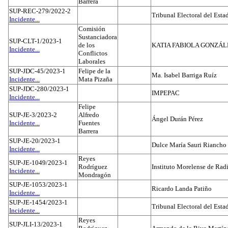
Barrera
SUP-REC-279/2022-2
Tribunal Electoral del Est
Incidente...
Comisión
Sustanciadora
SUP-CLT-1/2023-1
de los
KATIA FABIOLA GONZÁL
Incidente...
Conflictos
Laborales
SUP-JDC-45/2023-1
Felipe de la
Ma. Isabel Barriga Ruíz
Incidente...
Mata Pizaña
SUP-JDC-280/2023-1
IMPEPAC
Incidente...
Felipe
SUP-JE-3/2023-2
Alfredo
Ángel Durán Pérez
Incidente...
Fuentes
Barrera
SUP-JE-20/2023-1
Dulce María Sauri Riancho
Incidente...
Reyes
SUP-JE-1049/2023-1
Rodríguez
Instituto Morelense de Rad
Incidente...
Mondragón
SUP-JE-1053/2023-1
Ricardo Landa Patiño
Incidente...
SUP-JE-1454/2023-1
Tribunal Electoral del Esta
Incidente...
Reyes
SUP-JLI-13/2023-1