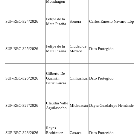
Mondragón
Felipe de la
SUP-REC-324/2026
Sonora
Carlos Ernesto Navarro Ló
Mata Pizaña
Felipe de la
Ciudad de
SUP-REC-325/2026
Dato Protegido
Mata Pizaña
México
Gilberto De
SUP-REC-326/2026
Guzmán
Chihuahua
Dato Protegido
Bátiz García
Claudia Valle
SUP-REC-327/2026
Michoacán
Dayra Guadalupe Hernánde
Aguilasocho
Reyes
SUP-REC-328/2026
Rodríguez
Oaxaca
Dato Protegido