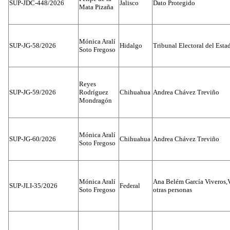
SUP-JDC-448/2026
Jalisco
Dato Protegido
Mata Pizaña
Mónica Aralí
SUP-JG-58/2026
Hidalgo
Tribunal Electoral del Esta
Soto Fregoso
Reyes
SUP-JG-59/2026
Rodríguez
Chihuahua
Andrea Chávez Treviño
Mondragón
Mónica Aralí
SUP-JG-60/2026
Chihuahua
Andrea Chávez Treviño
Soto Fregoso
Mónica Aralí
Ana Belém García Viveros,
SUP-JLI-35/2026
Federal
Soto Fregoso
otras personas