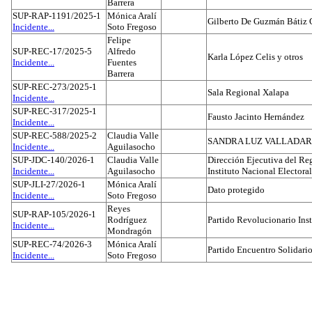
Barrera
SUP-RAP-1191/2025-1
Mónica Aralí
Gilberto De Guzmán Bátiz 
Incidente...
Soto Fregoso
Felipe
SUP-REC-17/2025-5
Alfredo
Karla López Celis y otros
Incidente...
Fuentes
Barrera
SUP-REC-273/2025-1
Sala Regional Xalapa
Incidente...
SUP-REC-317/2025-1
Fausto Jacinto Hernández
Incidente...
SUP-REC-588/2025-2
Claudia Valle
SANDRA LUZ VALLADAR
Incidente...
Aguilasocho
SUP-JDC-140/2026-1
Claudia Valle
Dirección Ejecutiva del Reg
Incidente...
Aguilasocho
Instituto Nacional Electoral
SUP-JLI-27/2026-1
Mónica Aralí
Dato protegido
Incidente...
Soto Fregoso
Reyes
SUP-RAP-105/2026-1
Rodríguez
Partido Revolucionario Inst
Incidente...
Mondragón
SUP-REC-74/2026-3
Mónica Aralí
Partido Encuentro Solidario
Incidente...
Soto Fregoso