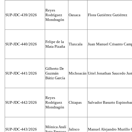
Reyes
SUP-JDC-439/2026
Rodríguez
Oaxaca
Flora Gutiérrez Gutiérrez
Mondragón
Felipe de la
SUP-JDC-440/2026
Tlaxcala
Juan Manuel Crisanto Cam
Mata Pizaña
Gilberto De
SUP-JDC-441/2026
Guzmán
Michoacán
Uriel Jonathan Saucedo Jus
Bátiz García
Reyes
SUP-JDC-442/2026
Rodríguez
Chiapas
Salvador Basurto Espinobar
Mondragón
Mónica Aralí
SUP-JDC-443/2026
Jalisco
Manuel Alejandro Murillo G
Soto Fregoso