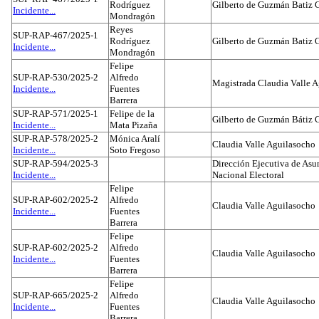
Rodríguez
Gilberto de Guzmán Batiz 
Incidente...
Mondragón
Reyes
SUP-RAP-467/2025-1
Rodríguez
Gilberto de Guzmán Batiz 
Incidente...
Mondragón
Felipe
SUP-RAP-530/2025-2
Alfredo
Magistrada Claudia Valle 
Incidente...
Fuentes
Barrera
SUP-RAP-571/2025-1
Felipe de la
Gilberto de Guzmán Bátiz 
Incidente...
Mata Pizaña
SUP-RAP-578/2025-2
Mónica Aralí
Claudia Valle Aguilasocho
Incidente...
Soto Fregoso
SUP-RAP-594/2025-3
Dirección Ejecutiva de Asun
Incidente...
Nacional Electoral
Felipe
SUP-RAP-602/2025-2
Alfredo
Claudia Valle Aguilasocho
Incidente...
Fuentes
Barrera
Felipe
SUP-RAP-602/2025-2
Alfredo
Claudia Valle Aguilasocho
Incidente...
Fuentes
Barrera
Felipe
SUP-RAP-665/2025-2
Alfredo
Claudia Valle Aguilasocho
Incidente...
Fuentes
Barrera