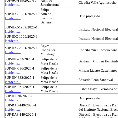
SUP-AG-189/2025-85
Archivo
Claudia Valle Aguilasocho
Incidente...
Jurisdiccional
Felipe
SUP-JDC-1301/2025-1
Alfredo
Dato protegido
Incidente...
Fuentes
Barrera
SUP-JDC-1909/2025-1
Instituto Nacional Electoral
Incidente...
SUP-JDC-1909/2025-1
Instituto Nacional Electoral
Incidente...
Reyes
SUP-JDC-2091/2025-1
Rodríguez
Roberto Yirel Romero Sánc
Incidente...
Mondragón
SUP-JIN-233/2025-1
Felipe de la
Benjamín Ciprian Hernánd
Incidente...
Mata Pizaña
SUP-JIN-586/2025-1
Felipe de la
Miriam Lizette Castellanos
Incidente...
Mata Pizaña
SUP-JIN-832/2025-1
Felipe de la
Eduardo León Sandoval
Incidente...
Mata Pizaña
SUP-JIN-861/2025-1
Felipe de la
Lisbeth Nayeli Verónica So
Incidente...
Mata Pizaña
SUP-JLI-30/2025-2
Dato protegido
Incidente...
SUP-RAP-149/2025-1
Dirección Ejecutiva de Prer
Incidente...
del Instituto Nacional Elect
SUP-RAP-149/2025-1
Dirección Ejecutiva de Prer