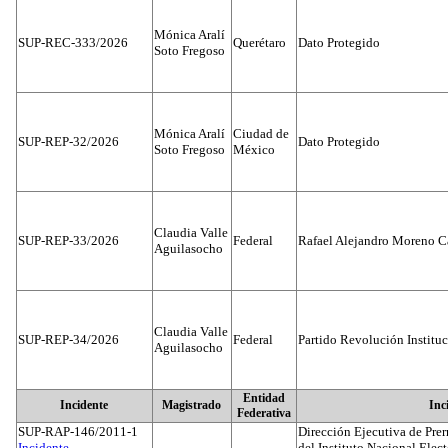
Mónica Aralí
SUP-REC-333/2026
Querétaro
Dato Protegido
Soto Fregoso
Mónica Aralí
Ciudad de
SUP-REP-32/2026
Dato Protegido
Soto Fregoso
México
Claudia Valle
SUP-REP-33/2026
Federal
Rafael Alejandro Moreno C
Aguilasocho
Claudia Valle
SUP-REP-34/2026
Federal
Partido Revolución Institu
Aguilasocho
Entidad
Incidente
Magistrado
Inc
Federativa
SUP-RAP-146/2011-1
Dirección Ejecutiva de Prer
Incidente...
del Instituto Nacional Elect