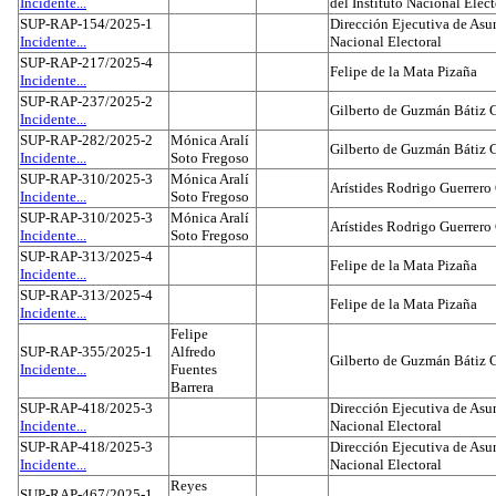
Incidente...
del Instituto Nacional Elect
SUP-RAP-154/2025-1
Dirección Ejecutiva de Asun
Incidente...
Nacional Electoral
SUP-RAP-217/2025-4
Felipe de la Mata Pizaña
Incidente...
SUP-RAP-237/2025-2
Gilberto de Guzmán Bátiz 
Incidente...
SUP-RAP-282/2025-2
Mónica Aralí
Gilberto de Guzmán Bátiz 
Incidente...
Soto Fregoso
SUP-RAP-310/2025-3
Mónica Aralí
Arístides Rodrigo Guerrero
Incidente...
Soto Fregoso
SUP-RAP-310/2025-3
Mónica Aralí
Arístides Rodrigo Guerrero
Incidente...
Soto Fregoso
SUP-RAP-313/2025-4
Felipe de la Mata Pizaña
Incidente...
SUP-RAP-313/2025-4
Felipe de la Mata Pizaña
Incidente...
Felipe
SUP-RAP-355/2025-1
Alfredo
Gilberto de Guzmán Bátiz 
Incidente...
Fuentes
Barrera
SUP-RAP-418/2025-3
Dirección Ejecutiva de Asun
Incidente...
Nacional Electoral
SUP-RAP-418/2025-3
Dirección Ejecutiva de Asun
Incidente...
Nacional Electoral
Reyes
SUP-RAP-467/2025-1