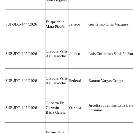
Felipe de la
SUP-JDC-444/2026
Jalisco
Guillermo Ortiz Vázquez
Mata Pizaña
Claudia Valle
SUP-JDC-445/2026
Jalisco
Luis Guillermo Saldaña Ro
Aguilasocho
Claudia Valle
SUP-JDC-446/2026
Federal
Ramón Vargas Ortega
Aguilasocho
Gilberto De
Arcelia Juventina Cruz Lara
SUP-JDC-447/2026
Guzmán
Oaxaca
personas
Bátiz García
Felipe de la