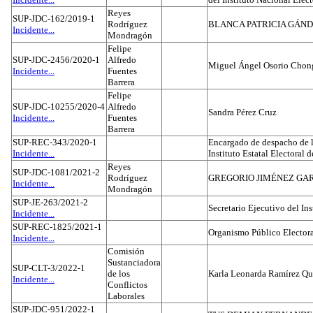
Reyes
SUP-JDC-162/2019-1
Rodríguez
BLANCA PATRICIA GÁN
Incidente...
Mondragón
Felipe
SUP-JDC-2456/2020-1
Alfredo
Miguel Ángel Osorio Chong
Incidente...
Fuentes
Barrera
Felipe
SUP-JDC-10255/2020-4
Alfredo
Sandra Pérez Cruz
Incidente...
Fuentes
Barrera
SUP-REC-343/2020-1
Encargado de despacho de la
Incidente...
Instituto Estatal Electoral 
Reyes
SUP-JDC-1081/2021-2
Rodríguez
GREGORIO JIMÉNEZ GA
Incidente...
Mondragón
SUP-JE-263/2021-2
Secretario Ejecutivo del Ins
Incidente...
SUP-REC-1825/2021-1
Organismo Público Electora
Incidente...
Comisión
Sustanciadora
SUP-CLT-3/2022-1
de los
Karla Leonarda Ramírez Qu
Incidente...
Conflictos
Laborales
SUP-JDC-951/2022-1