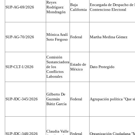
Reyes
Baja
Encargada de Despacho de 
SUP-AG-69/2026
Rodríguez
California
Contencioso Electoral
Mondragón
Mónica Aralí
SUP-AG-70/2026
Federal
Martha Medina Gómez
Soto Fregoso
Comisión
Sustanciadora
Estado de
SUP-CLT-1/2026
de los
Dato Protegido
México
Conflictos
Laborales
Gilberto De
SUP-JDC-345/2026
Guzmán
Federal
Agrupación política "Que s
Bátiz García
Claudia Valle
SUP-JDC-348/2026
Federal
Organización Ciudadana "M