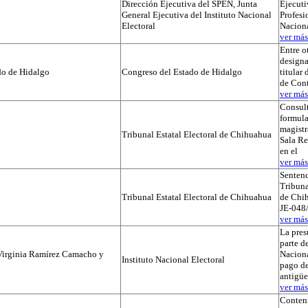
Dirección Ejecutiva del SPEN, Junta
Ejecuti
General Ejecutiva del Instituto Nacional
Profesi
Electoral
Naciona
ver más.
Entre o
designa
do de Hidalgo
Congreso del Estado de Hidalgo
titular
de Cont
ver más.
Consul
formula
magistr
Tribunal Estatal Electoral de Chihuahua
Sala Re
en el
ver más.
Sentenc
Tribuna
Tribunal Estatal Electoral de Chihuahua
de Chih
JE-048/
ver más.
La pres
parte de
Virginia Ramírez Camacho y
Naciona
Instituto Nacional Electoral
pago de
antigü
ver más.
Conteni