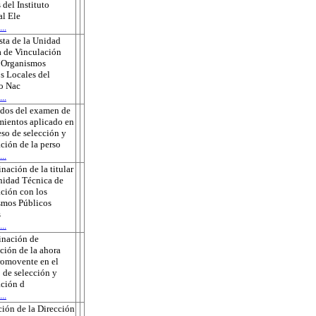
 del Instituto
l Ele
..
ta de la Unidad
 de Vinculación
s Organismos
s Locales del
to Nac
..
ados del examen de
ientos aplicado en
eso de selección y
ción de la perso
..
nación de la titular
nidad Técnica de
ción con los
smos Públicos
s
..
inación de
ción de la ahora
romovente en el
 de selección y
ción d
..
ión de la Dirección