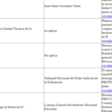
la recu
Juan Jaime González Varas
Jaime G
quien s
ver más.
Plantea
presunt
la Unidad Técnica de lo
compete
no aplica
Institut
de B
ver más.
Denunc
contra 
Robledo
No aplica
general
Mexica
ver más.
El supu
injusti
Tribunal Electoral del Poder Judicial de
desemp
la Federación
PROTEGI
plant
ver más.
Resolu
INE/CG
Consejo
Consejo General del Instituto Nacional
iga la democracia"
Institu
Electoral
Elector