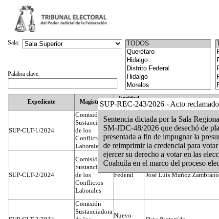
Sala:
Palabra clave:
Entidad
Expediente
Magistrado
SUP-REC-243/2026 - Acto reclamado
Federativa
Comisión
Sentencia dictada por la Sala Regiona
Sustanciadora
SM-JDC-48/2026 que desechó de plano
SUP-CLT-1/2024
de los
Federal
Juan José Serrato Velasco
presentada a fin de impugnar la presun
Conflictos
de reimprimir la credencial para votar
Laborales
ejercer su derecho a votar en las ele
Comisión
Coahuila en el marco del proceso elec
Sustanciadora
SUP-CLT-2/2024
de los
Federal
José Luis Muñoz Zambrano
Conflictos
Laborales
Comisión
Sustanciadora
Nuevo