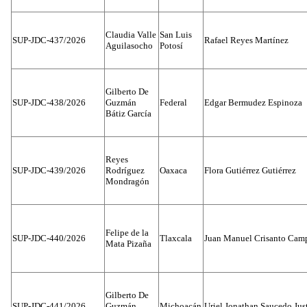
Claudia Valle
San Luis
SUP-JDC-437/2026
Rafael Reyes Martínez
Aguilasocho
Potosí
Gilberto De
SUP-JDC-438/2026
Guzmán
Federal
Edgar Bermudez Espinoza
Bátiz García
Reyes
SUP-JDC-439/2026
Rodríguez
Oaxaca
Flora Gutiérrez Gutiérrez
Mondragón
Felipe de la
SUP-JDC-440/2026
Tlaxcala
Juan Manuel Crisanto Cam
Mata Pizaña
Gilberto De
SUP-JDC-441/2026
Guzmán
Michoacán
Uriel Jonathan Saucedo Jus