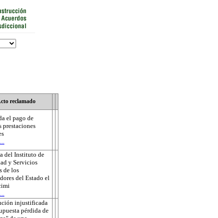
cto reclamado
a el pago de
s prestaciones
es
..
 del Instituto de
ad y Servicios
s de los
dores del Estado el
cimi
..
ución injustificada
supuesta pérdida de