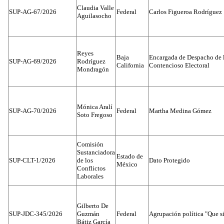
Claudia Valle
SUP-AG-67/2026
Federal
Carlos Figueroa Rodríguez
Aguilasocho
Reyes
Baja
Encargada de Despacho de 
SUP-AG-69/2026
Rodríguez
California
Contencioso Electoral
Mondragón
Mónica Aralí
SUP-AG-70/2026
Federal
Martha Medina Gómez
Soto Fregoso
Comisión
Sustanciadora
Estado de
SUP-CLT-1/2026
de los
Dato Protegido
México
Conflictos
Laborales
Gilberto De
SUP-JDC-345/2026
Guzmán
Federal
Agrupación política "Que s
Bátiz García