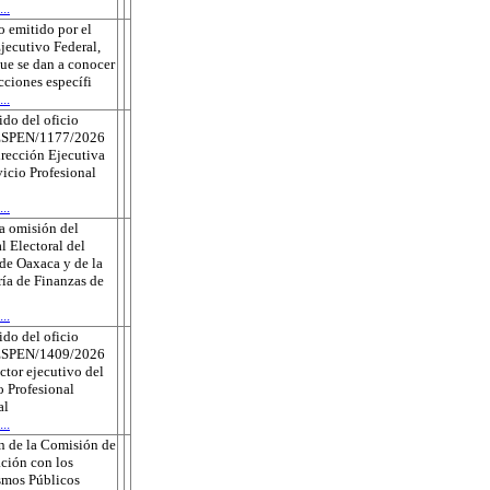
..
 emitido por el
jecutivo Federal,
que se dan a conocer
ecciones específi
..
do del oficio
ESPEN/1177/2026
irección Ejecutiva
vicio Profesional
..
a omisión del
l Electoral del
de Oaxaca y de la
ría de Finanzas de
..
do del oficio
ESPEN/1409/2026
ector ejecutivo del
o Profesional
al
..
n de la Comisión de
ción con los
smos Públicos