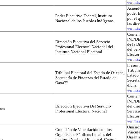
ver más.
Acuerdo
poder E
Poder Ejecutivo Federal, Instituto
por el 
Nacional de los Pueblos Indígenas
las dir
ver más.
Conteni
INE/D
Dirección Ejecutiva del Servicio
de la D
Profesional Electoral Nacional del
del Ser
Instituto Nacional Electoral
Elector
ver más.
Presunt
Tribuna
Tribunal Electoral del Estado de Oaxaca,
Estado 
Secretaría de Finanzas del Estado de
Secreta
Oaxa??
dicha
ver más.
Conteni
INE/D
Dirección Ejecutiva Del Servicio
del dir
pos
Profesional Electoral Nacional
Servici
Elector
ver más.
Omisió
Comisión de Vinculación con los
Vincula
Organismos Públicos Locales del
Organi
to
Instituto Nacional Electoral, Centro