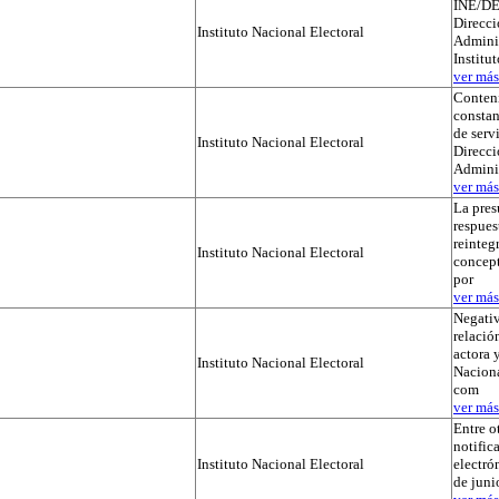
INE/DE
Direcci
Instituto Nacional Electoral
Adminis
Institu
ver más.
Conteni
constan
de serv
Instituto Nacional Electoral
Direcci
Admini
ver más.
La pres
respues
reinteg
Instituto Nacional Electoral
concep
por
ver más.
Negativ
relación
actora y
Instituto Nacional Electoral
Naciona
com
ver más.
Entre o
notific
Instituto Nacional Electoral
electró
de juni