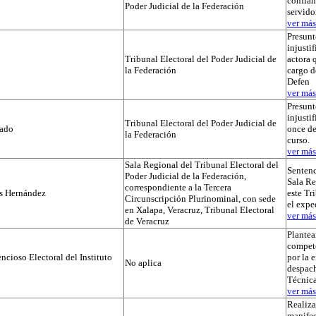
confian
Poder Judicial de la Federación
servido
ver más.
Presunt
injustif
Tribunal Electoral del Poder Judicial de
actora 
la Federación
cargo d
Defen
ver más.
Presunt
injusti
Tribunal Electoral del Poder Judicial de
tado
once de
la Federación
curso.
ver más.
Sala Regional del Tribunal Electoral del
Sentenc
Poder Judicial de la Federación,
Sala Re
correspondiente a la Tercera
os Hernández
este Tr
Circunscripción Plurinominal, con sede
el exp
en Xalapa, Veracruz, Tribunal Electoral
ver más.
de Veracruz
Plante
compet
cioso Electoral del Instituto
por la 
No aplica
despach
Técnica
ver más.
Realiza
manifes