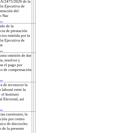
A/2475/2026 de la
ón Ejecutiva de
tración del
to Nac
..
do de la
cia de prestación
icios emitida por la
ón Ejecutiva de
st
..
unta omisión de dar
ta, resolver y
rar el pago por
to de compensación
..
a de reconocer la
 laboral entre la
 el Instituto
l Electoral, así
..
tras cuestiones, la
ación por correo
nico de dieciocho
o de la presente