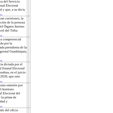
va del Servicio
onal Electoral
l y que, a su decir,
..
tras cuestiones, la
ción de la persona
 del Órgano Interno
rol del Tribu
..
ta competencial
da por la
ada presidenta de la
gional Guadalajara,
..
ia dictada por el
l Estatal Electoral
uahua, en el juicio
2026, que entr
..
unta omisión por
l Instituto
l Electoral del
 la prima de
edad y
..
do del oficio