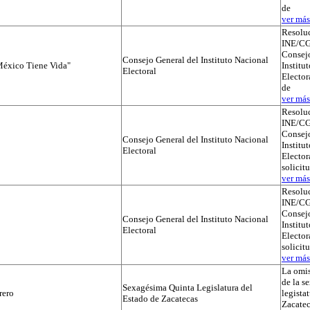
de
ver más.
Resolu
INE/CG
Consejo
Consejo General del Instituto Nacional
éxico Tiene Vida"
Institu
Electoral
Elector
de
ver más.
Resolu
INE/CG
Consejo
Consejo General del Instituto Nacional
Institu
Electoral
Electora
solicit
ver más.
Resolu
INE/CG
Consejo
Consejo General del Instituto Nacional
Institu
Electoral
Electora
solicit
ver más.
La omis
de la s
Sexagésima Quinta Legislatura del
rero
legista
Estado de Zacatecas
Zacatec