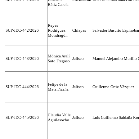
Bátiz García
Reyes
SUP-JDC-442/2026
Rodríguez
Chiapas
Salvador Basurto Espinobar
Mondragón
Mónica Aralí
SUP-JDC-443/2026
Jalisco
Manuel Alejandro Murillo G
Soto Fregoso
Felipe de la
SUP-JDC-444/2026
Jalisco
Guillermo Ortiz Vázquez
Mata Pizaña
Claudia Valle
SUP-JDC-445/2026
Jalisco
Luis Guillermo Saldaña Ro
Aguilasocho