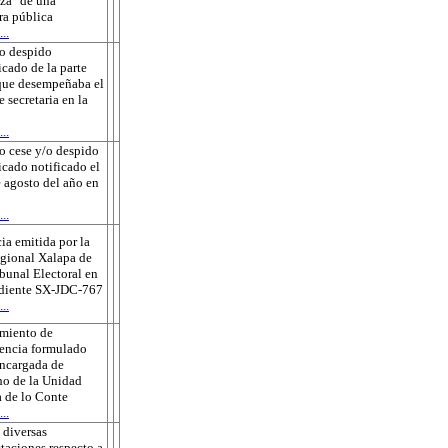
za" de una
ra pública
..
o despido
icado de la parte
que desempeñaba el
e secretaria en la
..
o cese y/o despido
ficado notificado el
 agosto del año en
..
ia emitida por la
gional Xalapa de
ibunal Electoral en
ediente SX-JDC-767
..
amiento de
encia formulado
encargada de
o de la Unidad
 de lo Conte
..
 diversas
taciones respecto a