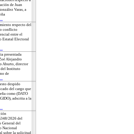
sación de Juan
onzález Varas, a
eña
..
miento respecto del
o conflicto
ncial entre el
o Estatal Electoral
..
ia presentada
Zoé Alejandro
 Aburto, director
 del Instituto
no de
..
esto despido
ficado del cargo que
eña como (DATO
DO), adscrita a la
..
ción
348/2026 del
 General del
to Nacional
al sobre la solicitud