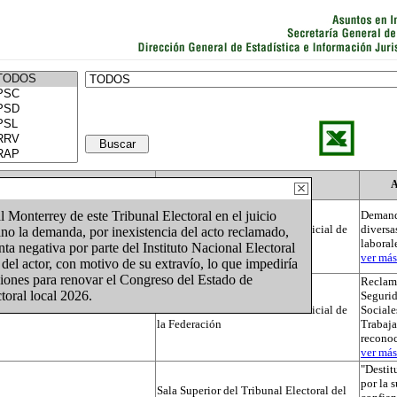
Actor
Autoridad
A
l Monterrey de este Tribunal Electoral en el juicio
Demand
Tribunal Electoral del Poder Judicial de
diversa
 la demanda, por inexistencia del acto reclamado,
la Federación
laboral
ta negativa por parte del Instituto Nacional Electoral
ver más.
 del actor, con motivo de su extravío, lo que impediría
cciones para renovar el Congreso del Estado de
Reclama
toral local 2026.
Segurid
Tribunal Electoral del Poder Judicial de
Sociale
la Federación
Trabaja
recono
ver más.
"Destit
por la 
Sala Superior del Tribunal Electoral del