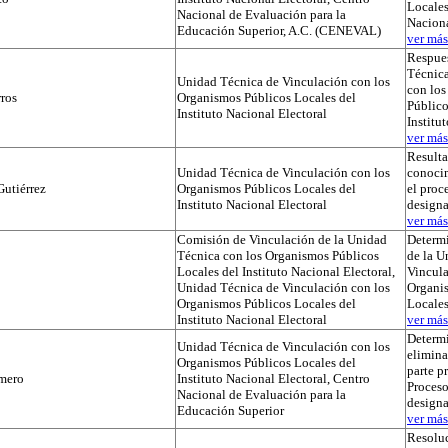
Locales
Nacional de Evaluación para la
Naciona
Educación Superior, A.C. (CENEVAL)
ver más.
Respues
Técnica
Unidad Técnica de Vinculación con los
con lo
ros
Organismos Públicos Locales del
Público
Instituto Nacional Electoral
Institu
ver más.
Result
Unidad Técnica de Vinculación con los
conocim
utiérrez
Organismos Públicos Locales del
el proc
Instituto Nacional Electoral
designa
ver más.
Comisión de Vinculación de la Unidad
Determi
Técnica con los Organismos Públicos
de la U
Locales del Instituto Nacional Electoral,
Vincula
Unidad Técnica de Vinculación con los
Organi
Organismos Públicos Locales del
Locale
Instituto Nacional Electoral
ver más.
Determ
Unidad Técnica de Vinculación con los
elimina
Organismos Públicos Locales del
parte p
mero
Instituto Nacional Electoral, Centro
Proceso
Nacional de Evaluación para la
designa
Educación Superior
ver más.
Resoluc