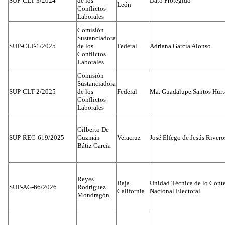
SUP-CLT-3/2024
de los
Dato Protegido
León
Conflictos
Laborales
Comisión
Sustanciadora
SUP-CLT-1/2025
de los
Federal
Adriana García Alonso
Conflictos
Laborales
Comisión
Sustanciadora
SUP-CLT-2/2025
de los
Federal
Ma. Guadalupe Santos Hur
Conflictos
Laborales
Gilberto De
SUP-REC-619/2025
Guzmán
Veracruz
José Elfego de Jesús River
Bátiz García
Reyes
Baja
Unidad Técnica de lo Conten
SUP-AG-66/2026
Rodríguez
California
Nacional Electoral
Mondragón