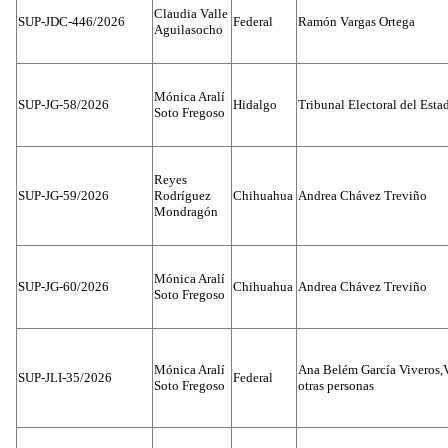
Claudia Valle
SUP-JDC-446/2026
Federal
Ramón Vargas Ortega
Aguilasocho
Mónica Aralí
SUP-JG-58/2026
Hidalgo
Tribunal Electoral del Esta
Soto Fregoso
Reyes
SUP-JG-59/2026
Rodríguez
Chihuahua
Andrea Chávez Treviño
Mondragón
Mónica Aralí
SUP-JG-60/2026
Chihuahua
Andrea Chávez Treviño
Soto Fregoso
Mónica Aralí
Ana Belém García Viveros,
SUP-JLI-35/2026
Federal
Soto Fregoso
otras personas