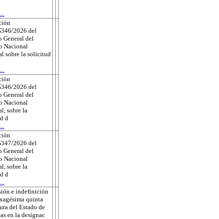
..
ción
346/2026 del
 General del
to Nacional
al sobre la solicitud
..
ción
346/2026 del
 General del
to Nacional
l, sobre la
ud d
..
ción
347/2026 del
 General del
to Nacional
l, sobre la
ud d
..
ión e indefinición
exagésima quinta
tura del Estado de
as en la designac