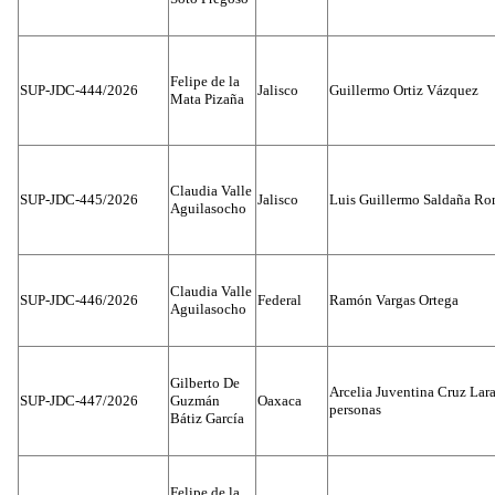
Felipe de la
SUP-JDC-444/2026
Jalisco
Guillermo Ortiz Vázquez
Mata Pizaña
Claudia Valle
SUP-JDC-445/2026
Jalisco
Luis Guillermo Saldaña Ro
Aguilasocho
Claudia Valle
SUP-JDC-446/2026
Federal
Ramón Vargas Ortega
Aguilasocho
Gilberto De
Arcelia Juventina Cruz Lara
SUP-JDC-447/2026
Guzmán
Oaxaca
personas
Bátiz García
Felipe de la