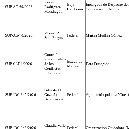
Reyes
Baja
Encargada de Despacho de 
SUP-AG-69/2026
Rodríguez
California
Contencioso Electoral
Mondragón
Mónica Aralí
SUP-AG-70/2026
Federal
Martha Medina Gómez
Soto Fregoso
Comisión
Sustanciadora
Estado de
SUP-CLT-1/2026
de los
Dato Protegido
México
Conflictos
Laborales
Gilberto De
SUP-JDC-345/2026
Guzmán
Federal
Agrupación política "Que s
Bátiz García
Claudia Valle
SUP-JDC-348/2026
Federal
Organización Ciudadana "M