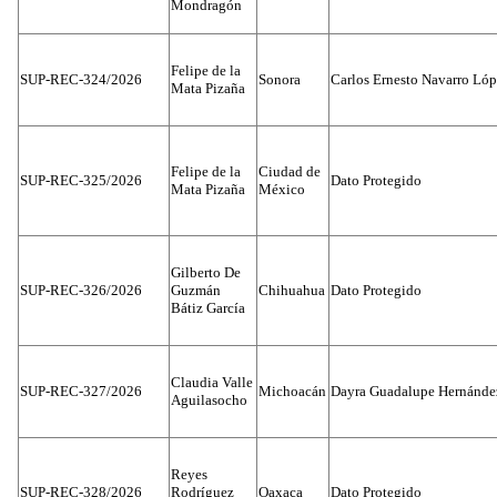
Mondragón
Felipe de la
SUP-REC-324/2026
Sonora
Carlos Ernesto Navarro Ló
Mata Pizaña
Felipe de la
Ciudad de
SUP-REC-325/2026
Dato Protegido
Mata Pizaña
México
Gilberto De
SUP-REC-326/2026
Guzmán
Chihuahua
Dato Protegido
Bátiz García
Claudia Valle
SUP-REC-327/2026
Michoacán
Dayra Guadalupe Hernánde
Aguilasocho
Reyes
SUP-REC-328/2026
Rodríguez
Oaxaca
Dato Protegido