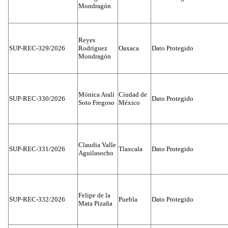
Mondragón
Reyes
SUP-REC-329/2026
Rodríguez
Oaxaca
Dato Protegido
Mondragón
Mónica Aralí
Ciudad de
SUP-REC-330/2026
Dato Protegido
Soto Fregoso
México
Claudia Valle
SUP-REC-331/2026
Tlaxcala
Dato Protegido
Aguilasocho
Felipe de la
SUP-REC-332/2026
Puebla
Dato Protegido
Mata Pizaña