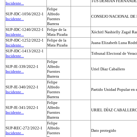
TUS DEMIAN FERNAND
Incidente...
Felipe
SUP-JDC-1056/2022-1
Alfredo
CONSEJO NACIONAL DE L
Incidente...
Fuentes
Barrera
SUP-JDC-1240/2022-1
Felipe de la
Xóchitl Nashielly Zagal Ra
Incidente...
Mata Pizaña
SUP-JDC-1252/2022-1
Felipe de la
Juana Elizabeth Luna Rodr
Incidente...
Mata Pizaña
SUP-JDC-1413/2022-1
Tribunal Electoral de Verac
Incidente...
Felipe
SUP-JE-339/2022-1
Alfredo
Uriel Díaz Caballero
Incidente...
Fuentes
Barrera
Felipe
SUP-JE-340/2022-1
Alfredo
Partido Unidad Popular en 
Incidente...
Fuentes
Barrera
Felipe
SUP-JE-341/2022-1
Alfredo
URIEL DÍAZ CABALLER
Incidente...
Fuentes
Barrera
Felipe
SUP-REC-272/2022-1
Alfredo
Dato protegido
Incidente...
Fuentes