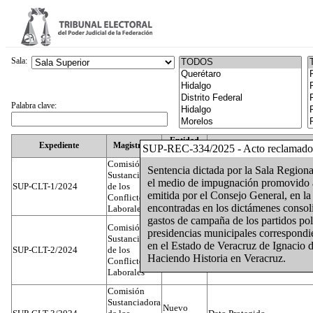
Sala:
Palabra clave:
Entidad
Expediente
Magistrado
SUP-REC-334/2025 - Acto reclamado
Federativa
Comisión
Sentencia dictada por la Sala Regio
Sustanciadora
el medio de impugnación promovido a
SUP-CLT-1/2024
de los
Federal
Juan José Serrato Velasco
emitida por el Consejo General, en la 
Conflictos
encontradas en los dictámenes consoli
Laborales
gastos de campaña de los partidos pol
Comisión
presidencias municipales correspondi
Sustanciadora
en el Estado de Veracruz de Ignacio 
SUP-CLT-2/2024
de los
Federal
José Luis Muñoz Zambrano
Haciendo Historia en Veracruz.
Conflictos
Laborales
Comisión
Sustanciadora
Nuevo