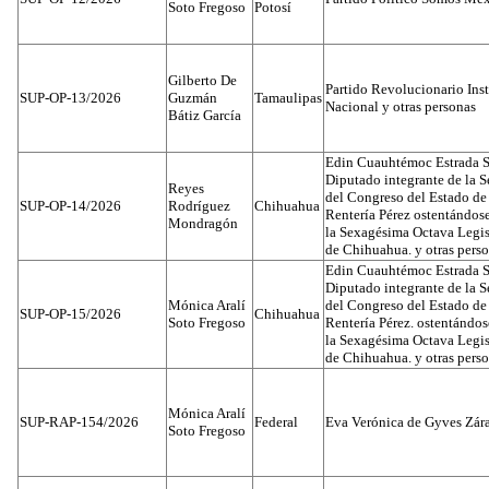
Soto Fregoso
Potosí
Gilberto De
Partido Revolucionario Inst
SUP-OP-13/2026
Guzmán
Tamaulipas
Nacional y otras personas
Bátiz García
Edin Cuauhtémoc Estrada S
Diputado integrante de la 
Reyes
del Congreso del Estado d
SUP-OP-14/2026
Rodríguez
Chihuahua
Rentería Pérez ostentándos
Mondragón
la Sexagésima Octava Legis
de Chihuahua. y otras pers
Edin Cuauhtémoc Estrada S
Diputado integrante de la 
Mónica Aralí
del Congreso del Estado d
SUP-OP-15/2026
Chihuahua
Soto Fregoso
Rentería Pérez. ostentándo
la Sexagésima Octava Legis
de Chihuahua. y otras pers
Mónica Aralí
SUP-RAP-154/2026
Federal
Eva Verónica de Gyves Zár
Soto Fregoso