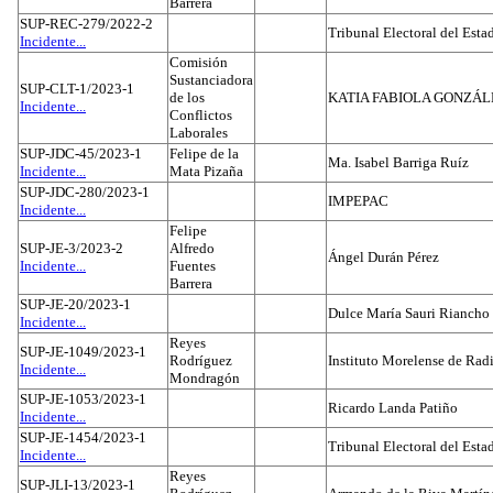
Barrera
SUP-REC-279/2022-2
Tribunal Electoral del Est
Incidente...
Comisión
Sustanciadora
SUP-CLT-1/2023-1
de los
KATIA FABIOLA GONZÁL
Incidente...
Conflictos
Laborales
SUP-JDC-45/2023-1
Felipe de la
Ma. Isabel Barriga Ruíz
Incidente...
Mata Pizaña
SUP-JDC-280/2023-1
IMPEPAC
Incidente...
Felipe
SUP-JE-3/2023-2
Alfredo
Ángel Durán Pérez
Incidente...
Fuentes
Barrera
SUP-JE-20/2023-1
Dulce María Sauri Riancho
Incidente...
Reyes
SUP-JE-1049/2023-1
Rodríguez
Instituto Morelense de Rad
Incidente...
Mondragón
SUP-JE-1053/2023-1
Ricardo Landa Patiño
Incidente...
SUP-JE-1454/2023-1
Tribunal Electoral del Esta
Incidente...
Reyes
SUP-JLI-13/2023-1