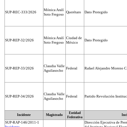
Mónica Aralí
SUP-REC-333/2026
Querétaro
Dato Protegido
Soto Fregoso
Mónica Aralí
Ciudad de
SUP-REP-32/2026
Dato Protegido
Soto Fregoso
México
Claudia Valle
SUP-REP-33/2026
Federal
Rafael Alejandro Moreno C
Aguilasocho
Claudia Valle
SUP-REP-34/2026
Federal
Partido Revolución Institu
Aguilasocho
Entidad
Incidente
Magistrado
Inc
Federativa
SUP-RAP-146/2011-1
Dirección Ejecutiva de Prer
Incidente...
del Instituto Nacional Elect