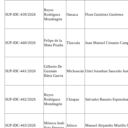
Reyes
SUP-JDC-439/2026
Rodríguez
Oaxaca
Flora Gutiérrez Gutiérrez
Mondragón
Felipe de la
SUP-JDC-440/2026
Tlaxcala
Juan Manuel Crisanto Cam
Mata Pizaña
Gilberto De
SUP-JDC-441/2026
Guzmán
Michoacán
Uriel Jonathan Saucedo Jus
Bátiz García
Reyes
SUP-JDC-442/2026
Rodríguez
Chiapas
Salvador Basurto Espinobar
Mondragón
Mónica Aralí
SUP-JDC-443/2026
Jalisco
Manuel Alejandro Murillo G
Soto Fregoso