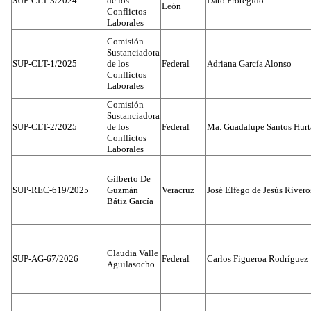
SUP-CLT-3/2024
de los
Dato Protegido
León
Conflictos
Laborales
Comisión
Sustanciadora
SUP-CLT-1/2025
de los
Federal
Adriana García Alonso
Conflictos
Laborales
Comisión
Sustanciadora
SUP-CLT-2/2025
de los
Federal
Ma. Guadalupe Santos Hur
Conflictos
Laborales
Gilberto De
SUP-REC-619/2025
Guzmán
Veracruz
José Elfego de Jesús River
Bátiz García
Claudia Valle
SUP-AG-67/2026
Federal
Carlos Figueroa Rodríguez
Aguilasocho