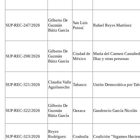
Gilberto De
San Luis
SUP-REC-247/2026
Guzmán
Rafael Reyes Martínez
Potosí
Bátiz García
Gilberto De
Ciudad de
María del Carmen Castañed
SUP-REC-298/2026
Guzmán
México
Díaz y otras personas
Bátiz García
Claudia Valle
SUP-REC-321/2026
Tabasco
Unión Democrática por Tab
Aguilasocho
Gilberto De
SUP-REC-322/2026
Guzmán
Oaxaca
Gaudencio García Nicolás
Bátiz García
Reyes
SUP-REC-323/2026
Rodríguez
Coahuila
Coalición “Sigamos Hacien