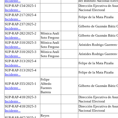
Incidente...
del Instituto Nacional Elect
SUP-RAP-154/2025-1
Dirección Ejecutiva de Asun
Incidente...
Nacional Electoral
SUP-RAP-217/2025-4
Felipe de la Mata Pizaña
Incidente...
SUP-RAP-237/2025-2
Gilberto de Guzmán Bátiz 
Incidente...
SUP-RAP-282/2025-2
Mónica Aralí
Gilberto de Guzmán Bátiz 
Incidente...
Soto Fregoso
SUP-RAP-310/2025-3
Mónica Aralí
Arístides Rodrigo Guerrero
Incidente...
Soto Fregoso
SUP-RAP-310/2025-3
Mónica Aralí
Arístides Rodrigo Guerrero
Incidente...
Soto Fregoso
SUP-RAP-313/2025-4
Felipe de la Mata Pizaña
Incidente...
SUP-RAP-313/2025-4
Felipe de la Mata Pizaña
Incidente...
Felipe
SUP-RAP-355/2025-1
Alfredo
Gilberto de Guzmán Bátiz 
Incidente...
Fuentes
Barrera
SUP-RAP-418/2025-3
Dirección Ejecutiva de Asun
Incidente...
Nacional Electoral
SUP-RAP-418/2025-3
Dirección Ejecutiva de Asun
Incidente...
Nacional Electoral
Reyes
SUP-RAP-467/2025-1