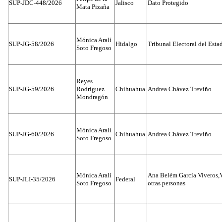
SUP-JDC-448/2026
Jalisco
Dato Protegido
Mata Pizaña
Mónica Aralí
SUP-JG-58/2026
Hidalgo
Tribunal Electoral del Esta
Soto Fregoso
Reyes
SUP-JG-59/2026
Rodríguez
Chihuahua
Andrea Chávez Treviño
Mondragón
Mónica Aralí
SUP-JG-60/2026
Chihuahua
Andrea Chávez Treviño
Soto Fregoso
Mónica Aralí
Ana Belém García Viveros,
SUP-JLI-35/2026
Federal
Soto Fregoso
otras personas