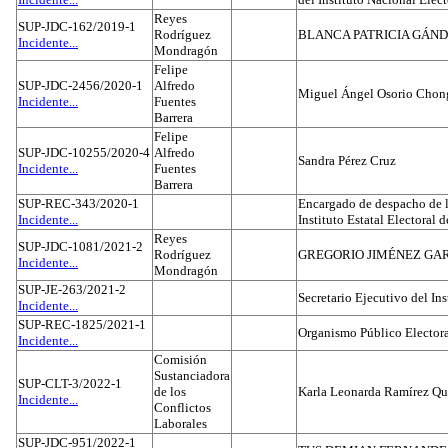
Reyes
SUP-JDC-162/2019-1
Rodríguez
BLANCA PATRICIA GÁN
Incidente...
Mondragón
Felipe
SUP-JDC-2456/2020-1
Alfredo
Miguel Ángel Osorio Chong
Incidente...
Fuentes
Barrera
Felipe
SUP-JDC-10255/2020-4
Alfredo
Sandra Pérez Cruz
Incidente...
Fuentes
Barrera
SUP-REC-343/2020-1
Encargado de despacho de la
Incidente...
Instituto Estatal Electoral 
Reyes
SUP-JDC-1081/2021-2
Rodríguez
GREGORIO JIMÉNEZ GA
Incidente...
Mondragón
SUP-JE-263/2021-2
Secretario Ejecutivo del Ins
Incidente...
SUP-REC-1825/2021-1
Organismo Público Electora
Incidente...
Comisión
Sustanciadora
SUP-CLT-3/2022-1
de los
Karla Leonarda Ramírez Qu
Incidente...
Conflictos
Laborales
SUP-JDC-951/2022-1