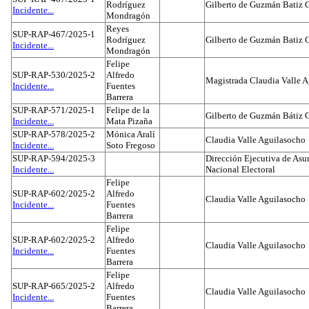
Rodríguez
Gilberto de Guzmán Batiz 
Incidente...
Mondragón
Reyes
SUP-RAP-467/2025-1
Rodríguez
Gilberto de Guzmán Batiz 
Incidente...
Mondragón
Felipe
SUP-RAP-530/2025-2
Alfredo
Magistrada Claudia Valle 
Incidente...
Fuentes
Barrera
SUP-RAP-571/2025-1
Felipe de la
Gilberto de Guzmán Bátiz 
Incidente...
Mata Pizaña
SUP-RAP-578/2025-2
Mónica Aralí
Claudia Valle Aguilasocho
Incidente...
Soto Fregoso
SUP-RAP-594/2025-3
Dirección Ejecutiva de Asun
Incidente...
Nacional Electoral
Felipe
SUP-RAP-602/2025-2
Alfredo
Claudia Valle Aguilasocho
Incidente...
Fuentes
Barrera
Felipe
SUP-RAP-602/2025-2
Alfredo
Claudia Valle Aguilasocho
Incidente...
Fuentes
Barrera
Felipe
SUP-RAP-665/2025-2
Alfredo
Claudia Valle Aguilasocho
Incidente...
Fuentes
Barrera