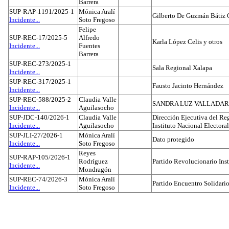
Barrera
SUP-RAP-1191/2025-1
Mónica Aralí
Gilberto De Guzmán Bátiz 
Incidente...
Soto Fregoso
Felipe
SUP-REC-17/2025-5
Alfredo
Karla López Celis y otros
Incidente...
Fuentes
Barrera
SUP-REC-273/2025-1
Sala Regional Xalapa
Incidente...
SUP-REC-317/2025-1
Fausto Jacinto Hernández
Incidente...
SUP-REC-588/2025-2
Claudia Valle
SANDRA LUZ VALLADAR
Incidente...
Aguilasocho
SUP-JDC-140/2026-1
Claudia Valle
Dirección Ejecutiva del Reg
Incidente...
Aguilasocho
Instituto Nacional Electoral
SUP-JLI-27/2026-1
Mónica Aralí
Dato protegido
Incidente...
Soto Fregoso
Reyes
SUP-RAP-105/2026-1
Rodríguez
Partido Revolucionario Inst
Incidente...
Mondragón
SUP-REC-74/2026-3
Mónica Aralí
Partido Encuentro Solidario
Incidente...
Soto Fregoso