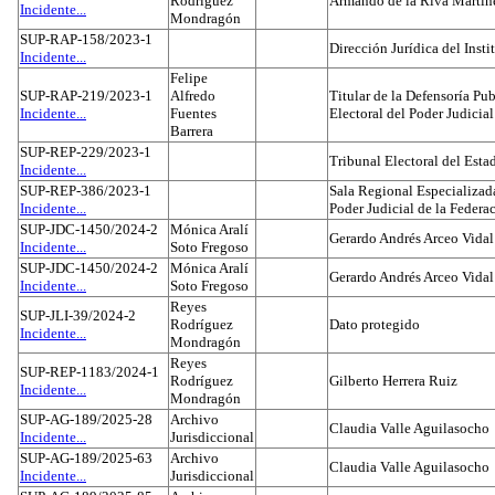
Rodríguez
Armando de la Riva Martín
Incidente...
Mondragón
SUP-RAP-158/2023-1
Dirección Jurídica del Insti
Incidente...
Felipe
SUP-RAP-219/2023-1
Alfredo
Titular de la Defensoría Pub
Incidente...
Fuentes
Electoral del Poder Judicial
Barrera
SUP-REP-229/2023-1
Tribunal Electoral del Est
Incidente...
SUP-REP-386/2023-1
Sala Regional Especializada
Incidente...
Poder Judicial de la Federa
SUP-JDC-1450/2024-2
Mónica Aralí
Gerardo Andrés Arceo Vidal
Incidente...
Soto Fregoso
SUP-JDC-1450/2024-2
Mónica Aralí
Gerardo Andrés Arceo Vidal
Incidente...
Soto Fregoso
Reyes
SUP-JLI-39/2024-2
Rodríguez
Dato protegido
Incidente...
Mondragón
Reyes
SUP-REP-1183/2024-1
Rodríguez
Gilberto Herrera Ruiz
Incidente...
Mondragón
SUP-AG-189/2025-28
Archivo
Claudia Valle Aguilasocho
Incidente...
Jurisdiccional
SUP-AG-189/2025-63
Archivo
Claudia Valle Aguilasocho
Incidente...
Jurisdiccional