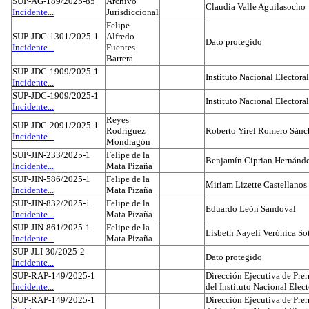
SUP-AG-189/2025-85
Archivo
Claudia Valle Aguilasocho
Incidente...
Jurisdiccional
Felipe
SUP-JDC-1301/2025-1
Alfredo
Dato protegido
Incidente...
Fuentes
Barrera
SUP-JDC-1909/2025-1
Instituto Nacional Electoral
Incidente...
SUP-JDC-1909/2025-1
Instituto Nacional Electoral
Incidente...
Reyes
SUP-JDC-2091/2025-1
Rodríguez
Roberto Yirel Romero Sánc
Incidente...
Mondragón
SUP-JIN-233/2025-1
Felipe de la
Benjamín Ciprian Hernánd
Incidente...
Mata Pizaña
SUP-JIN-586/2025-1
Felipe de la
Miriam Lizette Castellanos
Incidente...
Mata Pizaña
SUP-JIN-832/2025-1
Felipe de la
Eduardo León Sandoval
Incidente...
Mata Pizaña
SUP-JIN-861/2025-1
Felipe de la
Lisbeth Nayeli Verónica So
Incidente...
Mata Pizaña
SUP-JLI-30/2025-2
Dato protegido
Incidente...
SUP-RAP-149/2025-1
Dirección Ejecutiva de Prer
Incidente...
del Instituto Nacional Elect
SUP-RAP-149/2025-1
Dirección Ejecutiva de Prer