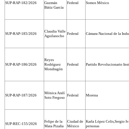
SUP-RAP-182/2026
Guzmán
Federal
Somos México
Bátiz García
Claudia Valle
SUP-RAP-185/2026
Federal
Cámara Nacional de la Indus
Aguilasocho
Reyes
SUP-RAP-186/2026
Rodríguez
Federal
Partido Revolucionario Inst
Mondragón
Mónica Aralí
SUP-RAP-187/2026
Federal
Morena
Soto Fregoso
Felipe de la
Ciudad de
Karla López Celis,Sergio I
SUP-REC-155/2026
Mata Pizaña
México
personas