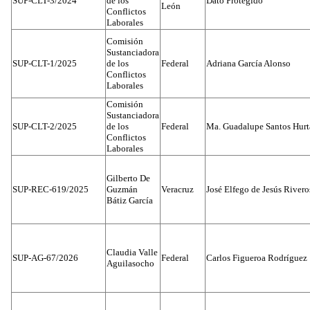
SUP-CLT-3/2024
de los
Dato Protegido
León
Conflictos
Laborales
Comisión
Sustanciadora
SUP-CLT-1/2025
de los
Federal
Adriana García Alonso
Conflictos
Laborales
Comisión
Sustanciadora
SUP-CLT-2/2025
de los
Federal
Ma. Guadalupe Santos Hur
Conflictos
Laborales
Gilberto De
SUP-REC-619/2025
Guzmán
Veracruz
José Elfego de Jesús River
Bátiz García
Claudia Valle
SUP-AG-67/2026
Federal
Carlos Figueroa Rodríguez
Aguilasocho