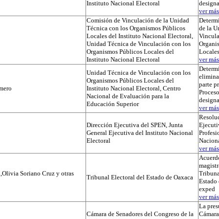
Instituto Nacional Electoral
designa
ver más.
Comisión de Vinculación de la Unidad
Determi
Técnica con los Organismos Públicos
de la U
Locales del Instituto Nacional Electoral,
Vincula
Unidad Técnica de Vinculación con los
Organi
Organismos Públicos Locales del
Locale
Instituto Nacional Electoral
ver más.
Determ
Unidad Técnica de Vinculación con los
elimina
Organismos Públicos Locales del
parte p
mero
Instituto Nacional Electoral, Centro
Proceso
Nacional de Evaluación para la
designa
Educación Superior
ver más.
Resoluc
Dirección Ejecutiva del SPEN, Junta
Ejecuti
General Ejecutiva del Instituto Nacional
Profesi
Electoral
Naciona
ver más.
Acuerdo
magistr
,Olivia Soriano Cruz y otras
Tribuna
Tribunal Electoral del Estado de Oaxaca
Estado 
exped
ver más.
La pres
Cámara de Senadores del Congreso de la
Cámara