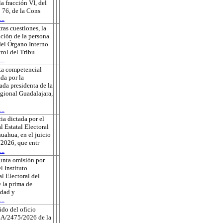
la fracción VI, del
o 76, de la Cons
..
tras cuestiones, la
ción de la persona
 del Órgano Interno
rol del Tribu
..
ta competencial
da por la
ada presidenta de la
gional Guadalajara,
..
ia dictada por el
l Estatal Electoral
uahua, en el juicio
2026, que entr
..
unta omisión por
l Instituto
l Electoral del
 la prima de
edad y
..
do del oficio
A/2475/2026 de la