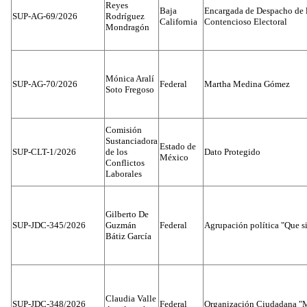
Reyes
Baja
Encargada de Despacho de 
SUP-AG-69/2026
Rodríguez
California
Contencioso Electoral
Mondragón
Mónica Aralí
SUP-AG-70/2026
Federal
Martha Medina Gómez
Soto Fregoso
Comisión
Sustanciadora
Estado de
SUP-CLT-1/2026
de los
Dato Protegido
México
Conflictos
Laborales
Gilberto De
SUP-JDC-345/2026
Guzmán
Federal
Agrupación política "Que s
Bátiz García
Claudia Valle
SUP-JDC-348/2026
Federal
Organización Ciudadana "M