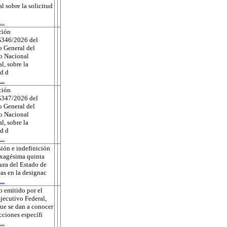
al sobre la solicitud
..
ción
346/2026 del
 General del
to Nacional
l, sobre la
ud d
..
ción
347/2026 del
 General del
to Nacional
l, sobre la
ud d
..
ión e indefinición
exagésima quinta
tura del Estado de
as en la designac
..
 emitido por el
jecutivo Federal,
que se dan a conocer
ecciones específi
..