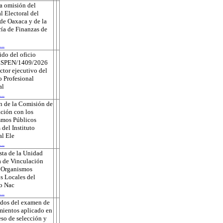
a omisión del
l Electoral del
de Oaxaca y de la
ría de Finanzas de
..
do del oficio
ESPEN/1409/2026
ector ejecutivo del
o Profesional
al
..
n de la Comisión de
ción con los
smos Públicos
 del Instituto
l Ele
..
ta de la Unidad
 de Vinculación
s Organismos
s Locales del
to Nac
..
ados del examen de
ientos aplicado en
eso de selección y