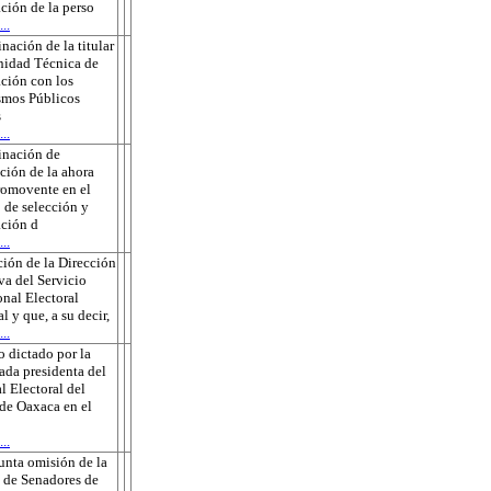
ción de la perso
..
nación de la titular
nidad Técnica de
ción con los
smos Públicos
s
..
inación de
ción de la ahora
romovente en el
 de selección y
ción d
..
ión de la Dirección
va del Servicio
onal Electoral
l y que, a su decir,
..
 dictado por la
ada presidenta del
l Electoral del
de Oaxaca en el
..
unta omisión de la
 de Senadores de