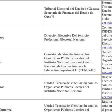
Presunt
Tribuna
Tribunal Electoral del Estado de Oaxaca,
Estado 
Secretaría de Finanzas del Estado de
Secreta
Oaxa??
dicha
ver más.
Conteni
INE/D
Dirección Ejecutiva Del Servicio
del dir
pos
Profesional Electoral Nacional
Servici
Elector
ver más.
Omisió
Comisión de Vinculación con los
Vincula
Organismos Públicos Locales del
Organi
to
Instituto Nacional Electoral, Centro
Locales
Nacional de Evaluación para la
Naciona
Educación Superior, A.C. (CENEVAL)
ver más.
Respues
Técnica
Unidad Técnica de Vinculación con los
con lo
ros
Organismos Públicos Locales del
Público
Instituto Nacional Electoral
Institu
ver más.
Result
Unidad Técnica de Vinculación con los
conocim
utiérrez
Organismos Públicos Locales del
el proc