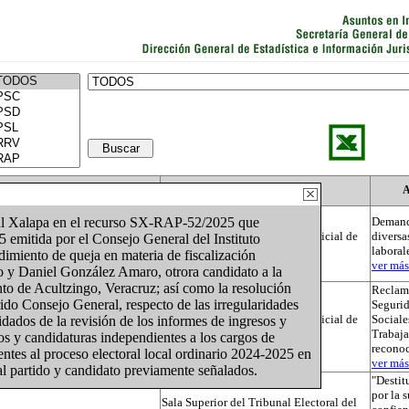
Actor
Autoridad
A
nal Xalapa en el recurso SX-RAP-52/2025 que
Demand
Tribunal Electoral del Poder Judicial de
diversa
emitida por el Consejo General del Instituto
la Federación
laboral
dimiento de queja en materia de fiscalización
ver más.
jo y Daniel González Amaro, otrora candidato a la
to de Acultzingo, Veracruz; así como la resolución
Reclama
do Consejo General, respecto de las irregularidades
Segurid
Tribunal Electoral del Poder Judicial de
Sociale
dados de la revisión de los informes de ingresos y
la Federación
Trabaja
os y candidaturas independientes a los cargos de
recono
ntes al proceso electoral local ordinario 2024-2025 en
ver más.
 al partido y candidato previamente señalados.
"Destit
por la 
Sala Superior del Tribunal Electoral del