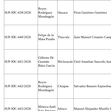
Reyes
SUP-JDC-439/2026
Rodríguez
Oaxaca
Flora Gutiérrez Gutiérrez
Mondragón
Felipe de la
SUP-JDC-440/2026
Tlaxcala
Juan Manuel Crisanto Cam
Mata Pizaña
Gilberto De
SUP-JDC-441/2026
Guzmán
Michoacán
Uriel Jonathan Saucedo Jus
Bátiz García
Reyes
SUP-JDC-442/2026
Rodríguez
Chiapas
Salvador Basurto Espinobar
Mondragón
Mónica Aralí
SUP-JDC-443/2026
Jalisco
Manuel Alejandro Murillo G
Soto Fregoso