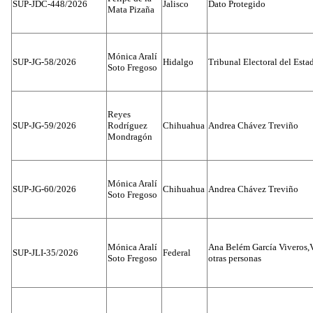
SUP-JDC-448/2026
Jalisco
Dato Protegido
Mata Pizaña
Mónica Aralí
SUP-JG-58/2026
Hidalgo
Tribunal Electoral del Esta
Soto Fregoso
Reyes
SUP-JG-59/2026
Rodríguez
Chihuahua
Andrea Chávez Treviño
Mondragón
Mónica Aralí
SUP-JG-60/2026
Chihuahua
Andrea Chávez Treviño
Soto Fregoso
Mónica Aralí
Ana Belém García Viveros,
SUP-JLI-35/2026
Federal
Soto Fregoso
otras personas