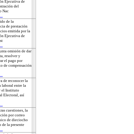
ón Ejecutiva de
tración del
to Nac
..
do de la
cia de prestación
icios emitida por la
ón Ejecutiva de
st
..
unta omisión de dar
ta, resolver y
rar el pago por
to de compensación
..
a de reconocer la
 laboral entre la
 el Instituto
l Electoral, así
..
tras cuestiones, la
ación por correo
nico de dieciocho
o de la presente
..