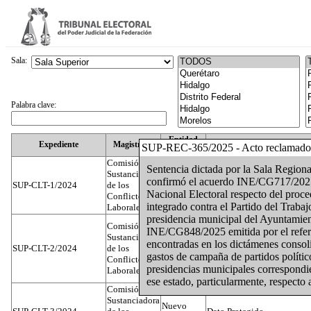
Sala:
Palabra clave:
Entidad
Expediente
Magistrado
SUP-REC-365/2025 - Acto reclamado
Federativa
Comisión
Sentencia dictada por la Sala Regio
Sustanciadora
confirmó el acuerdo INE/CG717/2025 
SUP-CLT-1/2024
de los
Federal
Juan José Serrato Velasco
Nacional Electoral respecto del proce
Conflictos
integrado contra el Partido del Traba
Laborales
presidencia municipal del Ayuntamien
Comisión
INE/CG848/2025 emitida por el referi
Sustanciadora
encontradas en los dictámenes consoli
SUP-CLT-2/2024
de los
Federal
José Luis Muñoz Zambrano
gastos de campaña de partidos polític
Conflictos
presidencias municipales correspondie
Laborales
ese estado, particularmente, respecto
Comisión
Sustanciadora
Nuevo