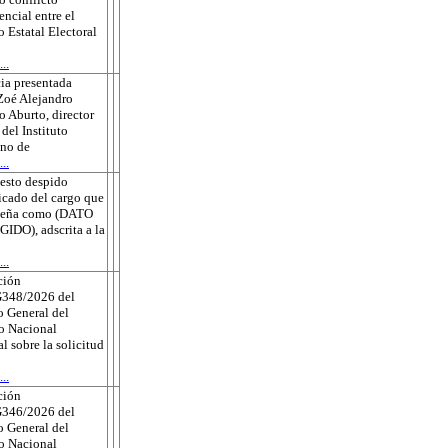
ncial entre el
o Estatal Electoral
..
ia presentada
Zoé Alejandro
 Aburto, director
 del Instituto
no de
..
esto despido
ficado del cargo que
eña como (DATO
DO), adscrita a la
..
ción
348/2026 del
 General del
to Nacional
al sobre la solicitud
..
ción
346/2026 del
 General del
to Nacional