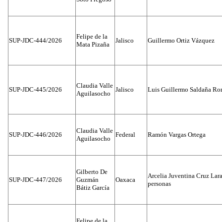
Felipe de la
SUP-JDC-444/2026
Jalisco
Guillermo Ortiz Vázquez
Mata Pizaña
Claudia Valle
SUP-JDC-445/2026
Jalisco
Luis Guillermo Saldaña Ro
Aguilasocho
Claudia Valle
SUP-JDC-446/2026
Federal
Ramón Vargas Ortega
Aguilasocho
Gilberto De
Arcelia Juventina Cruz Lara
SUP-JDC-447/2026
Guzmán
Oaxaca
personas
Bátiz García
Felipe de la