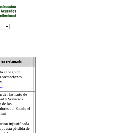
cto reclamado
a el pago de
s prestaciones
es
..
 del Instituto de
ad y Servicios
s de los
dores del Estado el
cimi
..
ución injustificada
supuesta pérdida de