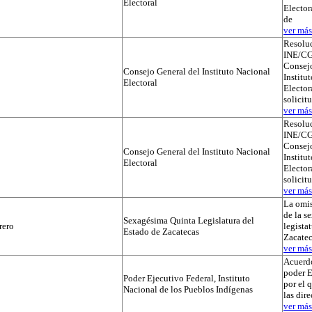
Electoral
Elector
de
ver más.
Resolu
INE/CG
Consejo
Consejo General del Instituto Nacional
Institu
Electoral
Electora
solicit
ver más.
Resolu
INE/CG
Consejo
Consejo General del Instituto Nacional
Institu
Electoral
Electora
solicit
ver más.
La omis
de la s
Sexagésima Quinta Legislatura del
rero
legista
Estado de Zacatecas
Zacatec
ver más.
Acuerdo
poder E
Poder Ejecutivo Federal, Instituto
por el 
Nacional de los Pueblos Indígenas
las dir
ver más.