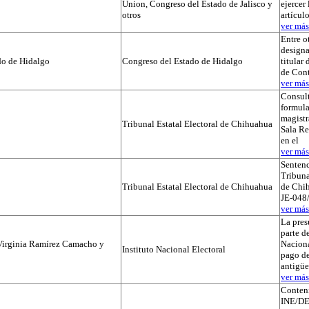
Union, Congreso del Estado de Jalisco y
ejercer 
otros
artícul
ver más.
Entre o
designa
do de Hidalgo
Congreso del Estado de Hidalgo
titular
de Cont
ver más.
Consul
formula
magistr
Tribunal Estatal Electoral de Chihuahua
Sala Re
en el
ver más.
Sentenc
Tribuna
Tribunal Estatal Electoral de Chihuahua
de Chih
JE-048/
ver más.
La pres
parte de
Virginia Ramírez Camacho y
Naciona
Instituto Nacional Electoral
pago de
antigü
ver más.
Conteni
INE/DE