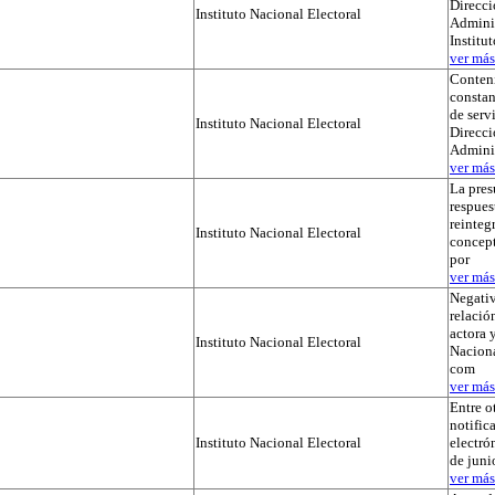
Direcci
Instituto Nacional Electoral
Adminis
Institu
ver más.
Conteni
constan
de serv
Instituto Nacional Electoral
Direcci
Admini
ver más.
La pres
respues
reinteg
Instituto Nacional Electoral
concep
por
ver más.
Negativ
relación
actora y
Instituto Nacional Electoral
Naciona
com
ver más.
Entre o
notific
Instituto Nacional Electoral
electró
de juni
ver más.