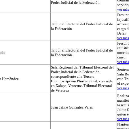
confian
Poder Judicial de la Federación
servido
ver más.
Presunt
injustif
Tribunal Electoral del Poder Judicial de
actora 
la Federación
cargo d
Defen
ver más.
Presunt
injusti
Tribunal Electoral del Poder Judicial de
tado
once de
la Federación
curso.
ver más.
Sala Regional del Tribunal Electoral del
Sentenc
Poder Judicial de la Federación,
Sala Re
correspondiente a la Tercera
os Hernández
este Tr
Circunscripción Plurinominal, con sede
el exp
en Xalapa, Veracruz, Tribunal Electoral
ver más.
de Veracruz
Realiza
manifes
la recu
Juan Jaime González Varas
Jaime G
quien s
ver más.
Plantea
presunt