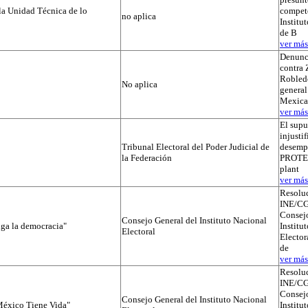
la Unidad Técnica de lo
compete
no aplica
Institut
de B
ver más.
Denunc
contra 
Robledo
No aplica
general
Mexica
ver más.
El supu
injusti
Tribunal Electoral del Poder Judicial de
desemp
la Federación
PROTEGI
plant
ver más.
Resolu
INE/CG
Consejo
Consejo General del Instituto Nacional
iga la democracia"
Institu
Electoral
Elector
de
ver más.
Resolu
INE/CG
Consejo
Consejo General del Instituto Nacional
éxico Tiene Vida"
Institu