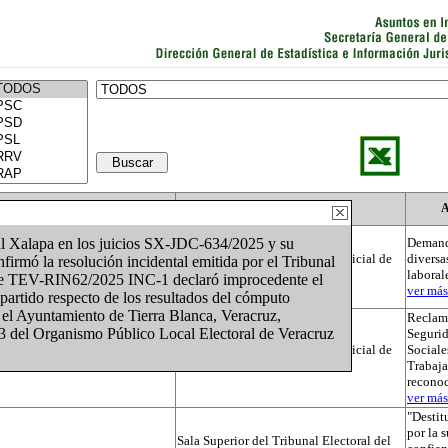
Actor
Autoridad
A
al Xalapa en los juicios SX-JDC-634/2025 y su
Demand
Tribunal Electoral del Poder Judicial de
diversa
mó la resolución incidental emitida por el Tribunal
la Federación
laboral
nte TEV-RIN62/2025 INC-1 declaró improcedente el
ver más.
 partido respecto de los resultados del cómputo
r el Ayuntamiento de Tierra Blanca, Veracruz,
Reclama
73 del Organismo Público Local Electoral de Veracruz
Segurid
Tribunal Electoral del Poder Judicial de
Sociale
la Federación
Trabaja
recono
ver más.
"Destit
por la 
Sala Superior del Tribunal Electoral del