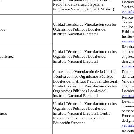
Locales
Nacional de Evaluación para la
Naciona
Educación Superior, A.C. (CENEVAL)
ver más.
Respues
Técnica
Unidad Técnica de Vinculación con los
con lo
ros
Organismos Públicos Locales del
Público
Instituto Nacional Electoral
Institu
ver más.
Result
Unidad Técnica de Vinculación con los
conocim
utiérrez
Organismos Públicos Locales del
el proc
Instituto Nacional Electoral
designa
ver más.
Comisión de Vinculación de la Unidad
Determi
Técnica con los Organismos Públicos
de la U
Locales del Instituto Nacional Electoral,
Vincula
Unidad Técnica de Vinculación con los
Organi
Organismos Públicos Locales del
Locale
Instituto Nacional Electoral
ver más.
Determ
Unidad Técnica de Vinculación con los
elimina
Organismos Públicos Locales del
parte p
mero
Instituto Nacional Electoral, Centro
Proceso
Nacional de Evaluación para la
designa
Educación Superior
ver más.
Resoluc