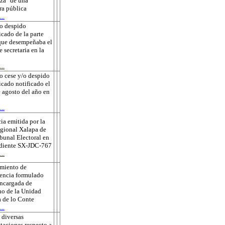
za" de una
ra pública
..
o despido
icado de la parte
que desempeñaba el
e secretaria en la
..
o cese y/o despido
ficado notificado el
 agosto del año en
..
ia emitida por la
gional Xalapa de
ibunal Electoral en
ediente SX-JDC-767
..
amiento de
encia formulado
encargada de
o de la Unidad
 de lo Conte
..
 diversas
taciones respecto a