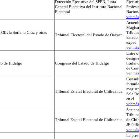
Dirección Ejecutiva del SPEN, Junta
Ejecuti
General Ejecutiva del Instituto Nacional
Profesi
Electoral
Naciona
ver más.
Acuerdo
Magistr
,Olivia Soriano Cruz y otras
Tribuna
Tribunal Electoral del Estado de Oaxaca
Estado 
exped
ver más.
Entre o
designa
do de Hidalgo
Congreso del Estado de Hidalgo
titular
de Cont
ver más.
Consul
formula
magistr
Tribunal Estatal Electoral de Chihuahua
Sala Re
en el
ver más.
Sentenc
Tribuna
Tribunal Estatal Electoral de Chihuahua
de Chih
JE-048/
ver más.
La pres