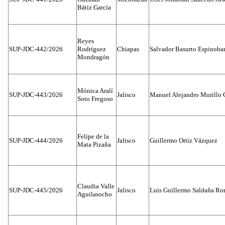
Bátiz García
Reyes
SUP-JDC-442/2026
Rodríguez
Chiapas
Salvador Basurto Espinobar
Mondragón
Mónica Aralí
SUP-JDC-443/2026
Jalisco
Manuel Alejandro Murillo G
Soto Fregoso
Felipe de la
SUP-JDC-444/2026
Jalisco
Guillermo Ortiz Vázquez
Mata Pizaña
Claudia Valle
SUP-JDC-445/2026
Jalisco
Luis Guillermo Saldaña Ro
Aguilasocho