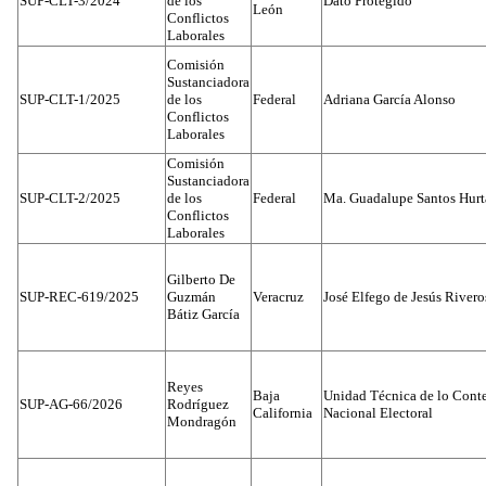
SUP-CLT-3/2024
de los
Dato Protegido
León
Conflictos
Laborales
Comisión
Sustanciadora
SUP-CLT-1/2025
de los
Federal
Adriana García Alonso
Conflictos
Laborales
Comisión
Sustanciadora
SUP-CLT-2/2025
de los
Federal
Ma. Guadalupe Santos Hur
Conflictos
Laborales
Gilberto De
SUP-REC-619/2025
Guzmán
Veracruz
José Elfego de Jesús River
Bátiz García
Reyes
Baja
Unidad Técnica de lo Conten
SUP-AG-66/2026
Rodríguez
California
Nacional Electoral
Mondragón