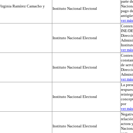
parte de
Virginia Ramírez Camacho y
Naciona
Instituto Nacional Electoral
pago de
antigü
ver más.
Conteni
INE/DE
Direcci
Instituto Nacional Electoral
Adminis
Institu
ver más.
Conteni
constan
de serv
Instituto Nacional Electoral
Direcci
Admini
ver más.
La pres
respues
reinteg
Instituto Nacional Electoral
concep
por
ver más.
Negativ
relación
actora y
Instituto Nacional Electoral
Naciona