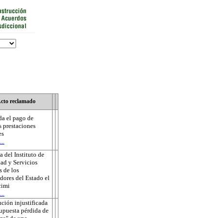
cto reclamado
a el pago de
s prestaciones
es
..
 del Instituto de
ad y Servicios
s de los
dores del Estado el
cimi
..
ución injustificada
supuesta pérdida de