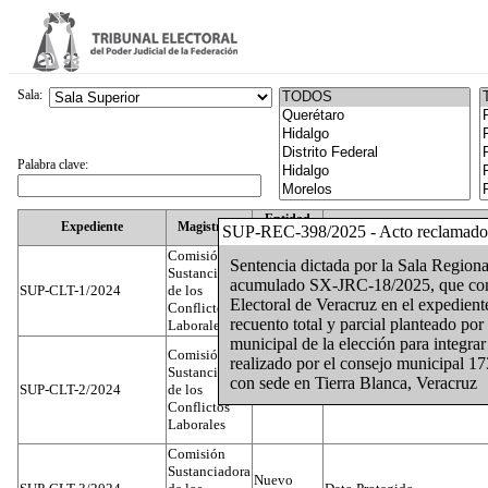
Sala:
Palabra clave:
Entidad
Expediente
Magistrado
SUP-REC-398/2025 - Acto reclamado
Federativa
Comisión
Sentencia dictada por la Sala Region
Sustanciadora
acumulado SX-JRC-18/2025, que confir
SUP-CLT-1/2024
de los
Federal
Juan José Serrato Velasco
Electoral de Veracruz en el expedie
Conflictos
recuento total y parcial planteado por
Laborales
municipal de la elección para integra
Comisión
realizado por el consejo municipal 1
Sustanciadora
con sede en Tierra Blanca, Veracruz
SUP-CLT-2/2024
de los
Federal
José Luis Muñoz Zambrano
Conflictos
Laborales
Comisión
Sustanciadora
Nuevo