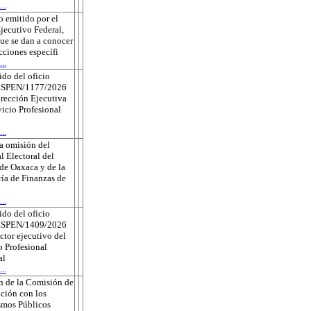
..
 emitido por el
jecutivo Federal,
que se dan a conocer
ecciones específi
..
do del oficio
ESPEN/1177/2026
irección Ejecutiva
vicio Profesional
..
a omisión del
l Electoral del
de Oaxaca y de la
ría de Finanzas de
..
do del oficio
ESPEN/1409/2026
ector ejecutivo del
o Profesional
al
..
n de la Comisión de
ción con los
smos Públicos