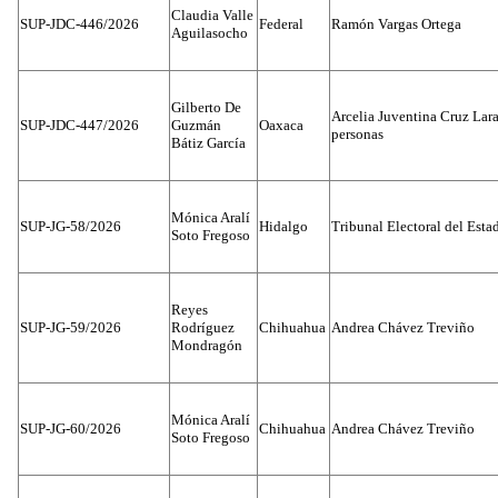
Claudia Valle
SUP-JDC-446/2026
Federal
Ramón Vargas Ortega
Aguilasocho
Gilberto De
Arcelia Juventina Cruz Lara
SUP-JDC-447/2026
Guzmán
Oaxaca
personas
Bátiz García
Mónica Aralí
SUP-JG-58/2026
Hidalgo
Tribunal Electoral del Esta
Soto Fregoso
Reyes
SUP-JG-59/2026
Rodríguez
Chihuahua
Andrea Chávez Treviño
Mondragón
Mónica Aralí
SUP-JG-60/2026
Chihuahua
Andrea Chávez Treviño
Soto Fregoso