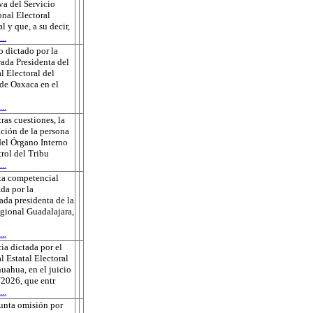
va del Servicio
onal Electoral
l y que, a su decir,
..
 dictado por la
ada Presidenta del
l Electoral del
de Oaxaca en el
..
tras cuestiones, la
ción de la persona
 del Órgano Interno
rol del Tribu
..
ta competencial
da por la
ada presidenta de la
gional Guadalajara,
..
ia dictada por el
l Estatal Electoral
uahua, en el juicio
2026, que entr
..
unta omisión por