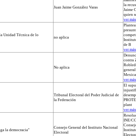
la recu
Juan Jaime González Varas
Jaime G
quien s
ver más.
Plantea
presunt
la Unidad Técnica de lo
compete
no aplica
Institut
de B
ver más.
Denunc
contra 
Robledo
No aplica
general
Mexica
ver más.
El supu
injusti
Tribunal Electoral del Poder Judicial de
desemp
la Federación
PROTEGI
plant
ver más.
Resolu
INE/CG
Consejo
Consejo General del Instituto Nacional
iga la democracia"
Institu
Electoral
Elector