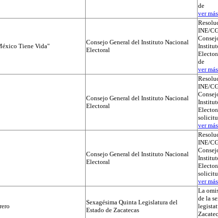
de
ver más.
Resolu
INE/CG
Consejo
Consejo General del Instituto Nacional
éxico Tiene Vida"
Institu
Electoral
Elector
de
ver más.
Resolu
INE/CG
Consejo
Consejo General del Instituto Nacional
Institu
Electoral
Electora
solicit
ver más.
Resolu
INE/CG
Consejo
Consejo General del Instituto Nacional
Institu
Electoral
Electora
solicit
ver más.
La omis
de la s
Sexagésima Quinta Legislatura del
rero
legista
Estado de Zacatecas
Zacatec