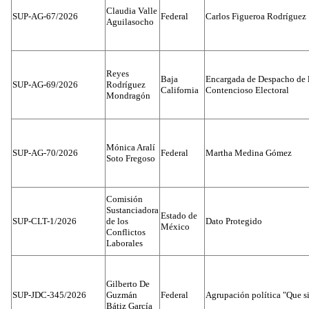
Claudia Valle
SUP-AG-67/2026
Federal
Carlos Figueroa Rodríguez
Aguilasocho
Reyes
Baja
Encargada de Despacho de 
SUP-AG-69/2026
Rodríguez
California
Contencioso Electoral
Mondragón
Mónica Aralí
SUP-AG-70/2026
Federal
Martha Medina Gómez
Soto Fregoso
Comisión
Sustanciadora
Estado de
SUP-CLT-1/2026
de los
Dato Protegido
México
Conflictos
Laborales
Gilberto De
SUP-JDC-345/2026
Guzmán
Federal
Agrupación política "Que s
Bátiz García