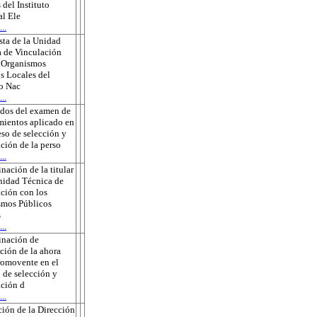
 del Instituto
l Ele
..
ta de la Unidad
 de Vinculación
s Organismos
s Locales del
to Nac
..
ados del examen de
ientos aplicado en
eso de selección y
ción de la perso
..
nación de la titular
nidad Técnica de
ción con los
smos Públicos
s
..
inación de
ción de la ahora
romovente en el
 de selección y
ción d
..
ión de la Dirección