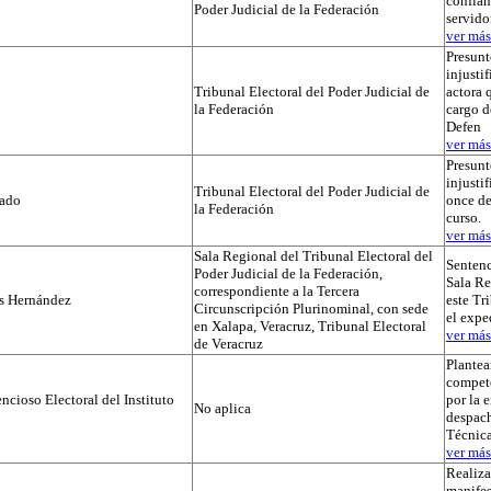
confian
Poder Judicial de la Federación
servido
ver más.
Presunt
injustif
Tribunal Electoral del Poder Judicial de
actora 
la Federación
cargo d
Defen
ver más.
Presunt
injusti
Tribunal Electoral del Poder Judicial de
tado
once de
la Federación
curso.
ver más.
Sala Regional del Tribunal Electoral del
Sentenc
Poder Judicial de la Federación,
Sala Re
correspondiente a la Tercera
os Hernández
este Tr
Circunscripción Plurinominal, con sede
el exp
en Xalapa, Veracruz, Tribunal Electoral
ver más.
de Veracruz
Plante
compet
cioso Electoral del Instituto
por la 
No aplica
despach
Técnica
ver más.
Realiza
manifes