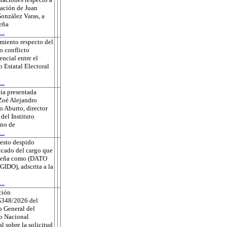
sación de Juan
onzález Varas, a
eña
..
miento respecto del
o conflicto
ncial entre el
o Estatal Electoral
..
ia presentada
Zoé Alejandro
 Aburto, director
 del Instituto
no de
..
esto despido
ficado del cargo que
eña como (DATO
DO), adscrita a la
..
ción
348/2026 del
 General del
to Nacional
al sobre la solicitud