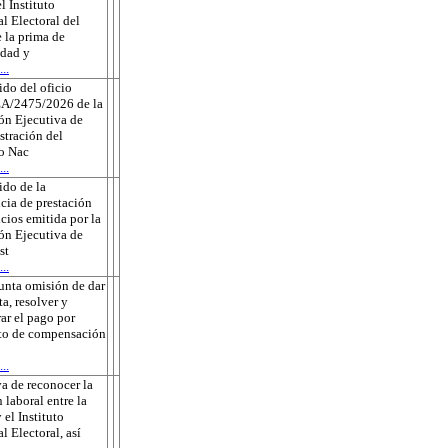
l Instituto
l Electoral del
 la prima de
edad y
..
do del oficio
A/2475/2026 de la
ón Ejecutiva de
tración del
to Nac
..
do de la
cia de prestación
icios emitida por la
ón Ejecutiva de
st
..
unta omisión de dar
ta, resolver y
rar el pago por
to de compensación
..
a de reconocer la
 laboral entre la
 el Instituto
l Electoral, así