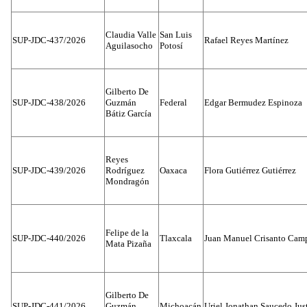
Claudia Valle
San Luis
SUP-JDC-437/2026
Rafael Reyes Martínez
Aguilasocho
Potosí
Gilberto De
SUP-JDC-438/2026
Guzmán
Federal
Edgar Bermudez Espinoza
Bátiz García
Reyes
SUP-JDC-439/2026
Rodríguez
Oaxaca
Flora Gutiérrez Gutiérrez
Mondragón
Felipe de la
SUP-JDC-440/2026
Tlaxcala
Juan Manuel Crisanto Cam
Mata Pizaña
Gilberto De
SUP-JDC-441/2026
Guzmán
Michoacán
Uriel Jonathan Saucedo Jus