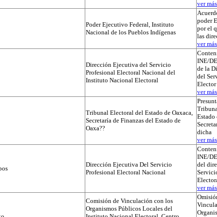
ver más.
Acuerdo
poder E
Poder Ejecutivo Federal, Instituto
por el 
Nacional de los Pueblos Indígenas
las dir
ver más.
Conteni
INE/D
Dirección Ejecutiva del Servicio
de la D
Profesional Electoral Nacional del
del Ser
Instituto Nacional Electoral
Elector
ver más.
Presunt
Tribuna
Tribunal Electoral del Estado de Oaxaca,
Estado 
Secretaría de Finanzas del Estado de
Secreta
Oaxa??
dicha
ver más.
Conteni
INE/D
Dirección Ejecutiva Del Servicio
del dir
pos
Profesional Electoral Nacional
Servici
Elector
ver más.
Omisió
Comisión de Vinculación con los
Vincula
Organismos Públicos Locales del
Organi
to
Instituto Nacional Electoral, Centro