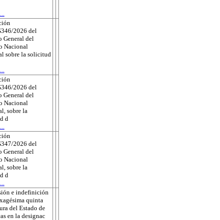
..
ción
346/2026 del
 General del
to Nacional
al sobre la solicitud
..
ción
346/2026 del
 General del
to Nacional
l, sobre la
ud d
..
ción
347/2026 del
 General del
to Nacional
l, sobre la
ud d
..
ión e indefinición
exagésima quinta
tura del Estado de
as en la designac