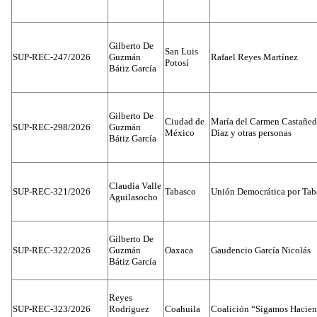
Gilberto De
San Luis
SUP-REC-247/2026
Guzmán
Rafael Reyes Martínez
Potosí
Bátiz García
Gilberto De
Ciudad de
María del Carmen Castañed
SUP-REC-298/2026
Guzmán
México
Díaz y otras personas
Bátiz García
Claudia Valle
SUP-REC-321/2026
Tabasco
Unión Democrática por Tab
Aguilasocho
Gilberto De
SUP-REC-322/2026
Guzmán
Oaxaca
Gaudencio García Nicolás
Bátiz García
Reyes
SUP-REC-323/2026
Rodríguez
Coahuila
Coalición “Sigamos Hacien