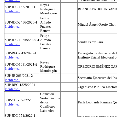
Reyes
SUP-JDC-162/2019-1
Rodríguez
BLANCA PATRICIA GÁN
Incidente...
Mondragón
Felipe
SUP-JDC-2456/2020-1
Alfredo
Miguel Ángel Osorio Chong
Incidente...
Fuentes
Barrera
Felipe
SUP-JDC-10255/2020-4
Alfredo
Sandra Pérez Cruz
Incidente...
Fuentes
Barrera
SUP-REC-343/2020-1
Encargado de despacho de la
Incidente...
Instituto Estatal Electoral 
Reyes
SUP-JDC-1081/2021-2
Rodríguez
GREGORIO JIMÉNEZ GA
Incidente...
Mondragón
SUP-JE-263/2021-2
Secretario Ejecutivo del Ins
Incidente...
SUP-REC-1825/2021-1
Organismo Público Electora
Incidente...
Comisión
Sustanciadora
SUP-CLT-3/2022-1
de los
Karla Leonarda Ramírez Qu
Incidente...
Conflictos
Laborales
SUP-JDC-951/2022-1