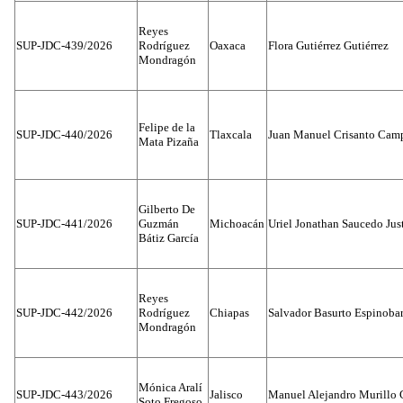
Reyes
SUP-JDC-439/2026
Rodríguez
Oaxaca
Flora Gutiérrez Gutiérrez
Mondragón
Felipe de la
SUP-JDC-440/2026
Tlaxcala
Juan Manuel Crisanto Cam
Mata Pizaña
Gilberto De
SUP-JDC-441/2026
Guzmán
Michoacán
Uriel Jonathan Saucedo Jus
Bátiz García
Reyes
SUP-JDC-442/2026
Rodríguez
Chiapas
Salvador Basurto Espinobar
Mondragón
Mónica Aralí
SUP-JDC-443/2026
Jalisco
Manuel Alejandro Murillo G
Soto Fregoso