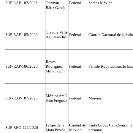
SUP-RAP-182/2026
Guzmán
Federal
Somos México
Bátiz García
Claudia Valle
SUP-RAP-185/2026
Federal
Cámara Nacional de la Indus
Aguilasocho
Reyes
SUP-RAP-186/2026
Rodríguez
Federal
Partido Revolucionario Inst
Mondragón
Mónica Aralí
SUP-RAP-187/2026
Federal
Morena
Soto Fregoso
Felipe de la
Ciudad de
Karla López Celis,Sergio I
SUP-REC-155/2026
Mata Pizaña
México
personas