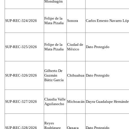
Mondragón
Felipe de la
SUP-REC-324/2026
Sonora
Carlos Ernesto Navarro Ló
Mata Pizaña
Felipe de la
Ciudad de
SUP-REC-325/2026
Dato Protegido
Mata Pizaña
México
Gilberto De
SUP-REC-326/2026
Guzmán
Chihuahua
Dato Protegido
Bátiz García
Claudia Valle
SUP-REC-327/2026
Michoacán
Dayra Guadalupe Hernánde
Aguilasocho
Reyes
SUP-REC-328/2026
Rodríguez
Oaxaca
Dato Protegido