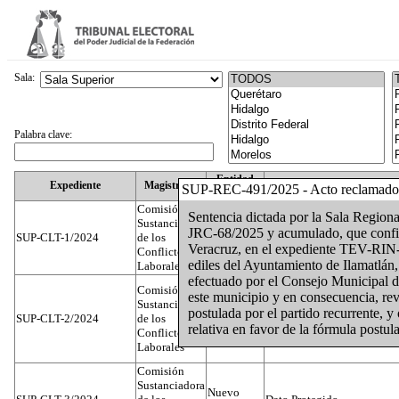
Sala:
Palabra clave:
Entidad
Expediente
Magistrado
SUP-REC-491/2025 - Acto reclamado
Federativa
Comisión
Sentencia dictada por la Sala Regiona
Sustanciadora
JRC-68/2025 y acumulado, que confirm
SUP-CLT-1/2024
de los
Federal
Juan José Serrato Velasco
Veracruz, en el expediente TEV-RIN-7
Conflictos
ediles del Ayuntamiento de Ilamatlán,
Laborales
efectuado por el Consejo Municipal d
Comisión
este municipio y en consecuencia, rev
Sustanciadora
postulada por el partido recurrente, 
SUP-CLT-2/2024
de los
Federal
José Luis Muñoz Zambrano
relativa en favor de la fórmula postu
Conflictos
Laborales
Comisión
Sustanciadora
Nuevo