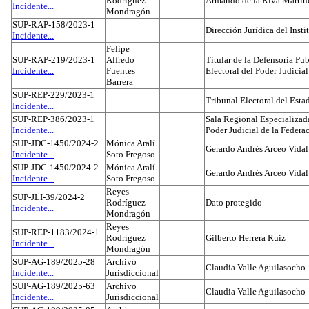
Rodríguez
Armando de la Riva Martín
Incidente...
Mondragón
SUP-RAP-158/2023-1
Dirección Jurídica del Insti
Incidente...
Felipe
SUP-RAP-219/2023-1
Alfredo
Titular de la Defensoría Pub
Incidente...
Fuentes
Electoral del Poder Judicial
Barrera
SUP-REP-229/2023-1
Tribunal Electoral del Est
Incidente...
SUP-REP-386/2023-1
Sala Regional Especializada
Incidente...
Poder Judicial de la Federa
SUP-JDC-1450/2024-2
Mónica Aralí
Gerardo Andrés Arceo Vidal
Incidente...
Soto Fregoso
SUP-JDC-1450/2024-2
Mónica Aralí
Gerardo Andrés Arceo Vidal
Incidente...
Soto Fregoso
Reyes
SUP-JLI-39/2024-2
Rodríguez
Dato protegido
Incidente...
Mondragón
Reyes
SUP-REP-1183/2024-1
Rodríguez
Gilberto Herrera Ruiz
Incidente...
Mondragón
SUP-AG-189/2025-28
Archivo
Claudia Valle Aguilasocho
Incidente...
Jurisdiccional
SUP-AG-189/2025-63
Archivo
Claudia Valle Aguilasocho
Incidente...
Jurisdiccional