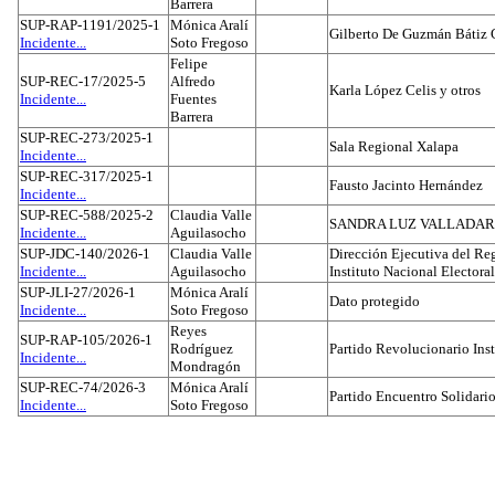
Barrera
SUP-RAP-1191/2025-1
Mónica Aralí
Gilberto De Guzmán Bátiz 
Incidente...
Soto Fregoso
Felipe
SUP-REC-17/2025-5
Alfredo
Karla López Celis y otros
Incidente...
Fuentes
Barrera
SUP-REC-273/2025-1
Sala Regional Xalapa
Incidente...
SUP-REC-317/2025-1
Fausto Jacinto Hernández
Incidente...
SUP-REC-588/2025-2
Claudia Valle
SANDRA LUZ VALLADAR
Incidente...
Aguilasocho
SUP-JDC-140/2026-1
Claudia Valle
Dirección Ejecutiva del Reg
Incidente...
Aguilasocho
Instituto Nacional Electoral
SUP-JLI-27/2026-1
Mónica Aralí
Dato protegido
Incidente...
Soto Fregoso
Reyes
SUP-RAP-105/2026-1
Rodríguez
Partido Revolucionario Inst
Incidente...
Mondragón
SUP-REC-74/2026-3
Mónica Aralí
Partido Encuentro Solidario
Incidente...
Soto Fregoso