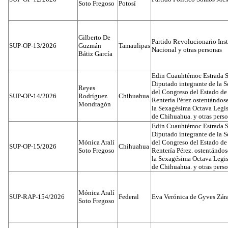
Soto Fregoso
Potosí
Gilberto De
Partido Revolucionario Inst
SUP-OP-13/2026
Guzmán
Tamaulipas
Nacional y otras personas
Bátiz García
Edin Cuauhtémoc Estrada S
Diputado integrante de la 
Reyes
del Congreso del Estado d
SUP-OP-14/2026
Rodríguez
Chihuahua
Rentería Pérez ostentándos
Mondragón
la Sexagésima Octava Legis
de Chihuahua. y otras pers
Edin Cuauhtémoc Estrada S
Diputado integrante de la 
Mónica Aralí
del Congreso del Estado d
SUP-OP-15/2026
Chihuahua
Soto Fregoso
Rentería Pérez. ostentándo
la Sexagésima Octava Legis
de Chihuahua. y otras pers
Mónica Aralí
SUP-RAP-154/2026
Federal
Eva Verónica de Gyves Zár
Soto Fregoso