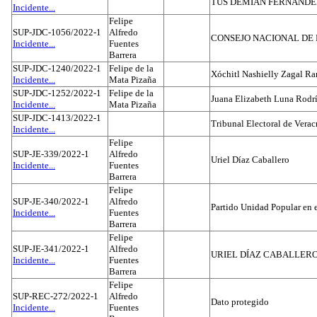
TUS DEMIAN FERNAND
Incidente...
Felipe
SUP-JDC-1056/2022-1
Alfredo
CONSEJO NACIONAL DE L
Incidente...
Fuentes
Barrera
SUP-JDC-1240/2022-1
Felipe de la
Xóchitl Nashielly Zagal Ra
Incidente...
Mata Pizaña
SUP-JDC-1252/2022-1
Felipe de la
Juana Elizabeth Luna Rodr
Incidente...
Mata Pizaña
SUP-JDC-1413/2022-1
Tribunal Electoral de Verac
Incidente...
Felipe
SUP-JE-339/2022-1
Alfredo
Uriel Díaz Caballero
Incidente...
Fuentes
Barrera
Felipe
SUP-JE-340/2022-1
Alfredo
Partido Unidad Popular en 
Incidente...
Fuentes
Barrera
Felipe
SUP-JE-341/2022-1
Alfredo
URIEL DÍAZ CABALLER
Incidente...
Fuentes
Barrera
Felipe
SUP-REC-272/2022-1
Alfredo
Dato protegido
Incidente...
Fuentes