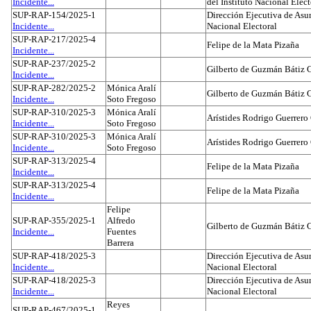
Incidente...
del Instituto Nacional Elect
SUP-RAP-154/2025-1
Dirección Ejecutiva de Asun
Incidente...
Nacional Electoral
SUP-RAP-217/2025-4
Felipe de la Mata Pizaña
Incidente...
SUP-RAP-237/2025-2
Gilberto de Guzmán Bátiz 
Incidente...
SUP-RAP-282/2025-2
Mónica Aralí
Gilberto de Guzmán Bátiz 
Incidente...
Soto Fregoso
SUP-RAP-310/2025-3
Mónica Aralí
Arístides Rodrigo Guerrero
Incidente...
Soto Fregoso
SUP-RAP-310/2025-3
Mónica Aralí
Arístides Rodrigo Guerrero
Incidente...
Soto Fregoso
SUP-RAP-313/2025-4
Felipe de la Mata Pizaña
Incidente...
SUP-RAP-313/2025-4
Felipe de la Mata Pizaña
Incidente...
Felipe
SUP-RAP-355/2025-1
Alfredo
Gilberto de Guzmán Bátiz 
Incidente...
Fuentes
Barrera
SUP-RAP-418/2025-3
Dirección Ejecutiva de Asun
Incidente...
Nacional Electoral
SUP-RAP-418/2025-3
Dirección Ejecutiva de Asun
Incidente...
Nacional Electoral
Reyes
SUP-RAP-467/2025-1