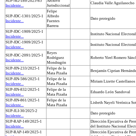
SUP-AG-189/2025-85
Archivo
Claudia Valle Aguilasocho
Incidente...
Jurisdiccional
Felipe
SUP-JDC-1301/2025-1
Alfredo
Dato protegido
Incidente...
Fuentes
Barrera
SUP-JDC-1909/2025-1
Instituto Nacional Electoral
Incidente...
SUP-JDC-1909/2025-1
Instituto Nacional Electoral
Incidente...
Reyes
SUP-JDC-2091/2025-1
Rodríguez
Roberto Yirel Romero Sánc
Incidente...
Mondragón
SUP-JIN-233/2025-1
Felipe de la
Benjamín Ciprian Hernánd
Incidente...
Mata Pizaña
SUP-JIN-586/2025-1
Felipe de la
Miriam Lizette Castellanos
Incidente...
Mata Pizaña
SUP-JIN-832/2025-1
Felipe de la
Eduardo León Sandoval
Incidente...
Mata Pizaña
SUP-JIN-861/2025-1
Felipe de la
Lisbeth Nayeli Verónica So
Incidente...
Mata Pizaña
SUP-JLI-30/2025-2
Dato protegido
Incidente...
SUP-RAP-149/2025-1
Dirección Ejecutiva de Prer
Incidente...
del Instituto Nacional Elect
SUP-RAP-149/2025-1
Dirección Ejecutiva de Prer