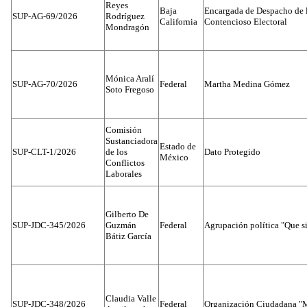
Reyes
Baja
Encargada de Despacho de 
SUP-AG-69/2026
Rodríguez
California
Contencioso Electoral
Mondragón
Mónica Aralí
SUP-AG-70/2026
Federal
Martha Medina Gómez
Soto Fregoso
Comisión
Sustanciadora
Estado de
SUP-CLT-1/2026
de los
Dato Protegido
México
Conflictos
Laborales
Gilberto De
SUP-JDC-345/2026
Guzmán
Federal
Agrupación política "Que s
Bátiz García
Claudia Valle
SUP-JDC-348/2026
Federal
Organización Ciudadana "M