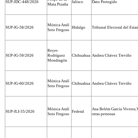
SUP-JDC-448/2026
Jalisco
Dato Protegido
Mata Pizaña
Mónica Aralí
SUP-JG-58/2026
Hidalgo
Tribunal Electoral del Esta
Soto Fregoso
Reyes
SUP-JG-59/2026
Rodríguez
Chihuahua
Andrea Chávez Treviño
Mondragón
Mónica Aralí
SUP-JG-60/2026
Chihuahua
Andrea Chávez Treviño
Soto Fregoso
Mónica Aralí
Ana Belém García Viveros,
SUP-JLI-35/2026
Federal
Soto Fregoso
otras personas