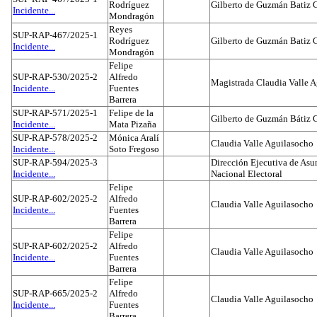
Rodríguez
Gilberto de Guzmán Batiz 
Incidente...
Mondragón
Reyes
SUP-RAP-467/2025-1
Rodríguez
Gilberto de Guzmán Batiz 
Incidente...
Mondragón
Felipe
SUP-RAP-530/2025-2
Alfredo
Magistrada Claudia Valle 
Incidente...
Fuentes
Barrera
SUP-RAP-571/2025-1
Felipe de la
Gilberto de Guzmán Bátiz 
Incidente...
Mata Pizaña
SUP-RAP-578/2025-2
Mónica Aralí
Claudia Valle Aguilasocho
Incidente...
Soto Fregoso
SUP-RAP-594/2025-3
Dirección Ejecutiva de Asun
Incidente...
Nacional Electoral
Felipe
SUP-RAP-602/2025-2
Alfredo
Claudia Valle Aguilasocho
Incidente...
Fuentes
Barrera
Felipe
SUP-RAP-602/2025-2
Alfredo
Claudia Valle Aguilasocho
Incidente...
Fuentes
Barrera
Felipe
SUP-RAP-665/2025-2
Alfredo
Claudia Valle Aguilasocho
Incidente...
Fuentes
Barrera