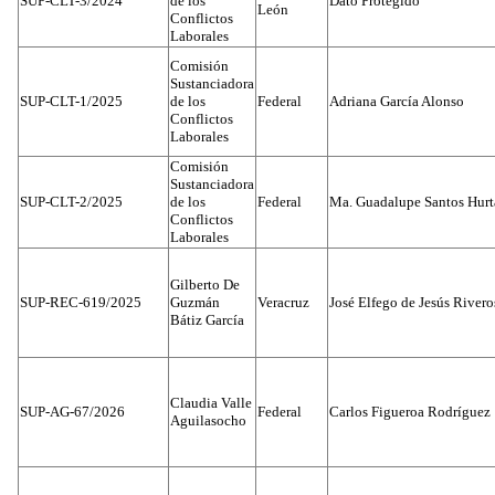
SUP-CLT-3/2024
de los
Dato Protegido
León
Conflictos
Laborales
Comisión
Sustanciadora
SUP-CLT-1/2025
de los
Federal
Adriana García Alonso
Conflictos
Laborales
Comisión
Sustanciadora
SUP-CLT-2/2025
de los
Federal
Ma. Guadalupe Santos Hur
Conflictos
Laborales
Gilberto De
SUP-REC-619/2025
Guzmán
Veracruz
José Elfego de Jesús River
Bátiz García
Claudia Valle
SUP-AG-67/2026
Federal
Carlos Figueroa Rodríguez
Aguilasocho