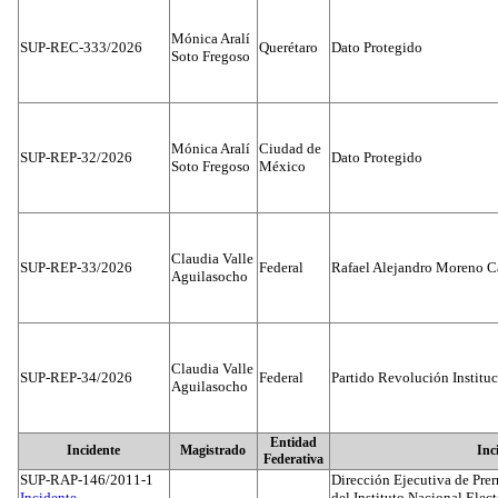
Mónica Aralí
SUP-REC-333/2026
Querétaro
Dato Protegido
Soto Fregoso
Mónica Aralí
Ciudad de
SUP-REP-32/2026
Dato Protegido
Soto Fregoso
México
Claudia Valle
SUP-REP-33/2026
Federal
Rafael Alejandro Moreno C
Aguilasocho
Claudia Valle
SUP-REP-34/2026
Federal
Partido Revolución Institu
Aguilasocho
Entidad
Incidente
Magistrado
Inc
Federativa
SUP-RAP-146/2011-1
Dirección Ejecutiva de Prer
Incidente...
del Instituto Nacional Elect