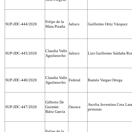
Felipe de la
SUP-JDC-444/2026
Jalisco
Guillermo Ortiz Vázquez
Mata Pizaña
Claudia Valle
SUP-JDC-445/2026
Jalisco
Luis Guillermo Saldaña Ro
Aguilasocho
Claudia Valle
SUP-JDC-446/2026
Federal
Ramón Vargas Ortega
Aguilasocho
Gilberto De
Arcelia Juventina Cruz Lara
SUP-JDC-447/2026
Guzmán
Oaxaca
personas
Bátiz García
Felipe de la