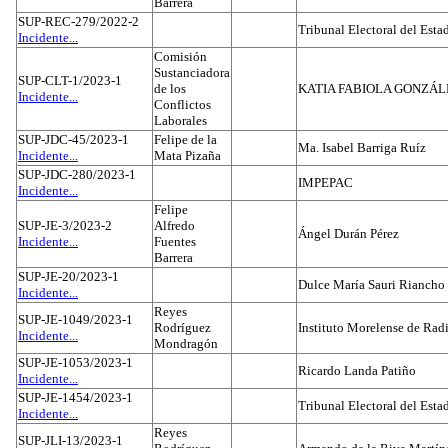
Barrera
SUP-REC-279/2022-2
Tribunal Electoral del Est
Incidente...
Comisión
Sustanciadora
SUP-CLT-1/2023-1
de los
KATIA FABIOLA GONZÁL
Incidente...
Conflictos
Laborales
SUP-JDC-45/2023-1
Felipe de la
Ma. Isabel Barriga Ruíz
Incidente...
Mata Pizaña
SUP-JDC-280/2023-1
IMPEPAC
Incidente...
Felipe
SUP-JE-3/2023-2
Alfredo
Ángel Durán Pérez
Incidente...
Fuentes
Barrera
SUP-JE-20/2023-1
Dulce María Sauri Riancho
Incidente...
Reyes
SUP-JE-1049/2023-1
Rodríguez
Instituto Morelense de Rad
Incidente...
Mondragón
SUP-JE-1053/2023-1
Ricardo Landa Patiño
Incidente...
SUP-JE-1454/2023-1
Tribunal Electoral del Esta
Incidente...
Reyes
SUP-JLI-13/2023-1