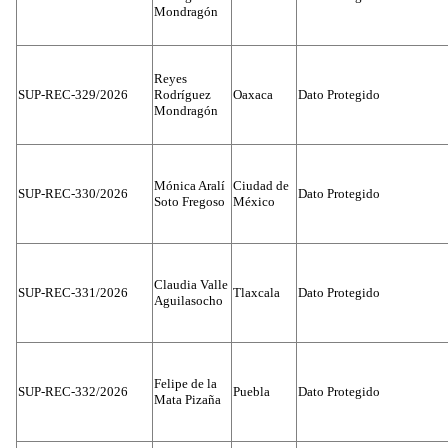
Mondragón
Reyes
SUP-REC-329/2026
Rodríguez
Oaxaca
Dato Protegido
Mondragón
Mónica Aralí
Ciudad de
SUP-REC-330/2026
Dato Protegido
Soto Fregoso
México
Claudia Valle
SUP-REC-331/2026
Tlaxcala
Dato Protegido
Aguilasocho
Felipe de la
SUP-REC-332/2026
Puebla
Dato Protegido
Mata Pizaña