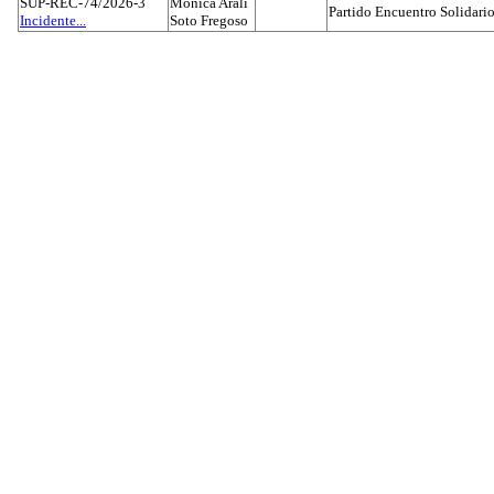
SUP-REC-74/2026-3
Mónica Aralí
Partido Encuentro Solidario
Incidente...
Soto Fregoso