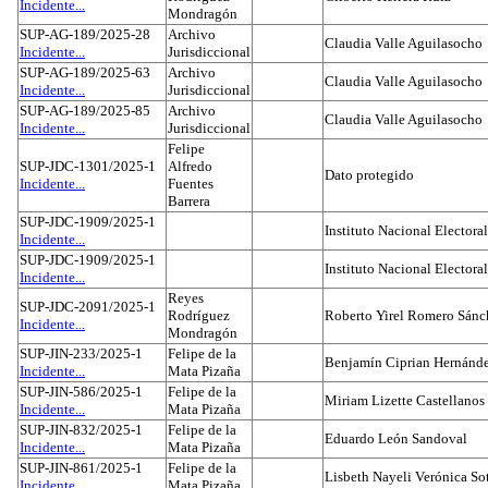
Incidente...
Mondragón
SUP-AG-189/2025-28
Archivo
Claudia Valle Aguilasocho
Incidente...
Jurisdiccional
SUP-AG-189/2025-63
Archivo
Claudia Valle Aguilasocho
Incidente...
Jurisdiccional
SUP-AG-189/2025-85
Archivo
Claudia Valle Aguilasocho
Incidente...
Jurisdiccional
Felipe
SUP-JDC-1301/2025-1
Alfredo
Dato protegido
Incidente...
Fuentes
Barrera
SUP-JDC-1909/2025-1
Instituto Nacional Electoral
Incidente...
SUP-JDC-1909/2025-1
Instituto Nacional Electoral
Incidente...
Reyes
SUP-JDC-2091/2025-1
Rodríguez
Roberto Yirel Romero Sánc
Incidente...
Mondragón
SUP-JIN-233/2025-1
Felipe de la
Benjamín Ciprian Hernánd
Incidente...
Mata Pizaña
SUP-JIN-586/2025-1
Felipe de la
Miriam Lizette Castellanos
Incidente...
Mata Pizaña
SUP-JIN-832/2025-1
Felipe de la
Eduardo León Sandoval
Incidente...
Mata Pizaña
SUP-JIN-861/2025-1
Felipe de la
Lisbeth Nayeli Verónica So
Incidente...
Mata Pizaña