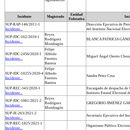
Entidad
Incidente
Magistrado
Inc
Federativa
SUP-RAP-146/2011-1
Dirección Ejecutiva de Prer
Incidente...
del Instituto Nacional Elect
Reyes
SUP-JDC-162/2019-1
Rodríguez
BLANCA PATRICIA GÁN
Incidente...
Mondragón
Felipe
SUP-JDC-2456/2020-1
Alfredo
Miguel Ángel Osorio Chong
Incidente...
Fuentes
Barrera
Felipe
SUP-JDC-10255/2020-4
Alfredo
Sandra Pérez Cruz
Incidente...
Fuentes
Barrera
SUP-REC-343/2020-1
Encargado de despacho de la
Incidente...
Instituto Estatal Electoral 
Reyes
SUP-JDC-1081/2021-2
Rodríguez
GREGORIO JIMÉNEZ GA
Incidente...
Mondragón
SUP-JE-263/2021-2
Secretario Ejecutivo del Ins
Incidente...
SUP-REC-1825/2021-1
Organismo Público Electora
Incidente...