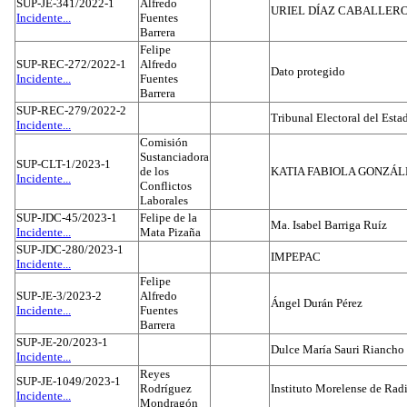
SUP-JE-341/2022-1
Alfredo
URIEL DÍAZ CABALLER
Incidente...
Fuentes
Barrera
Felipe
SUP-REC-272/2022-1
Alfredo
Dato protegido
Incidente...
Fuentes
Barrera
SUP-REC-279/2022-2
Tribunal Electoral del Est
Incidente...
Comisión
Sustanciadora
SUP-CLT-1/2023-1
de los
KATIA FABIOLA GONZÁL
Incidente...
Conflictos
Laborales
SUP-JDC-45/2023-1
Felipe de la
Ma. Isabel Barriga Ruíz
Incidente...
Mata Pizaña
SUP-JDC-280/2023-1
IMPEPAC
Incidente...
Felipe
SUP-JE-3/2023-2
Alfredo
Ángel Durán Pérez
Incidente...
Fuentes
Barrera
SUP-JE-20/2023-1
Dulce María Sauri Riancho
Incidente...
Reyes
SUP-JE-1049/2023-1
Rodríguez
Instituto Morelense de Rad
Incidente...
Mondragón