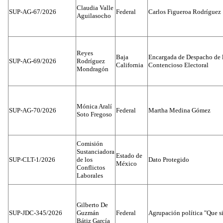
Claudia Valle
SUP-AG-67/2026
Federal
Carlos Figueroa Rodríguez
Aguilasocho
Reyes
Baja
Encargada de Despacho de 
SUP-AG-69/2026
Rodríguez
California
Contencioso Electoral
Mondragón
Mónica Aralí
SUP-AG-70/2026
Federal
Martha Medina Gómez
Soto Fregoso
Comisión
Sustanciadora
Estado de
SUP-CLT-1/2026
de los
Dato Protegido
México
Conflictos
Laborales
Gilberto De
SUP-JDC-345/2026
Guzmán
Federal
Agrupación política "Que s
Bátiz García