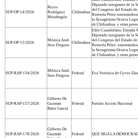
Diputado integrante de la 
Reyes
del Congreso del Estado d
SUP-OP-14/2026
Rodríguez
Chihuahua
Rentería Pérez ostentándos
Mondragón
la Sexagésima Octava Legis
de Chihuahua. y otras pers
Edin Cuauhtémoc Estrada S
Diputado integrante de la 
Mónica Aralí
del Congreso del Estado d
SUP-OP-15/2026
Chihuahua
Soto Fregoso
Rentería Pérez. ostentándo
la Sexagésima Octava Legis
de Chihuahua. y otras pers
Mónica Aralí
SUP-RAP-154/2026
Federal
Eva Verónica de Gyves Zár
Soto Fregoso
Gilberto De
SUP-RAP-157/2026
Guzmán
Federal
Partido Acción Nacional
Bátiz García
Gilberto De
SUP-RAP-178/2026
Guzmán
Federal
QUE SIGA LA DEMOCRA