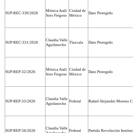
Mónica Aralí
Ciudad de
SUP-REC-330/2026
Dato Protegido
Soto Fregoso
México
Claudia Valle
SUP-REC-331/2026
Tlaxcala
Dato Protegido
Aguilasocho
Mónica Aralí
Ciudad de
SUP-REP-32/2026
Dato Protegido
Soto Fregoso
México
Claudia Valle
SUP-REP-33/2026
Federal
Rafael Alejandro Moreno C
Aguilasocho
Claudia Valle
SUP-REP-34/2026
Federal
Partido Revolución Institu
Aguilasocho