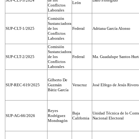
SUP-CLT-3/2024
de los
Dato Protegido
León
Conflictos
Laborales
Comisión
Sustanciadora
SUP-CLT-1/2025
de los
Federal
Adriana García Alonso
Conflictos
Laborales
Comisión
Sustanciadora
SUP-CLT-2/2025
de los
Federal
Ma. Guadalupe Santos Hur
Conflictos
Laborales
Gilberto De
SUP-REC-619/2025
Guzmán
Veracruz
José Elfego de Jesús River
Bátiz García
Reyes
Baja
Unidad Técnica de lo Conten
SUP-AG-66/2026
Rodríguez
California
Nacional Electoral
Mondragón