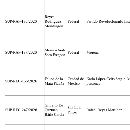
Reyes
SUP-RAP-186/2026
Rodríguez
Federal
Partido Revolucionario Inst
Mondragón
Mónica Aralí
SUP-RAP-187/2026
Federal
Morena
Soto Fregoso
Felipe de la
Ciudad de
Karla López Celis,Sergio I
SUP-REC-155/2026
Mata Pizaña
México
personas
Gilberto De
San Luis
SUP-REC-247/2026
Guzmán
Rafael Reyes Martínez
Potosí
Bátiz García