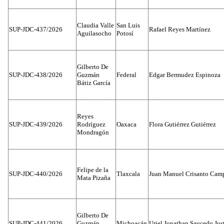
Claudia Valle
San Luis
SUP-JDC-437/2026
Rafael Reyes Martínez
Aguilasocho
Potosí
Gilberto De
SUP-JDC-438/2026
Guzmán
Federal
Edgar Bermudez Espinoza
Bátiz García
Reyes
SUP-JDC-439/2026
Rodríguez
Oaxaca
Flora Gutiérrez Gutiérrez
Mondragón
Felipe de la
SUP-JDC-440/2026
Tlaxcala
Juan Manuel Crisanto Cam
Mata Pizaña
Gilberto De
SUP-JDC-441/2026
Guzmán
Michoacán
Uriel Jonathan Saucedo Jus