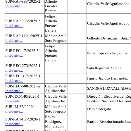
SUP-RAP-993/2025-2
Alfredo
Claudia Valle Aguilasocho
Incidente...
Fuentes
Barrera
Felipe
SUP-RAP-993/2025-3
Alfredo
Claudia Valle Aguilasocho
Incidente...
Fuentes
Barrera
SUP-RAP-1191/2025-1
Mónica Aralí
Gilberto De Guzmán Bátiz 
Incidente...
Soto Fregoso
Felipe
SUP-REC-17/2025-5
Alfredo
Karla López Celis y otros
Incidente...
Fuentes
Barrera
SUP-REC-273/2025-1
Sala Regional Xalapa
Incidente...
SUP-REC-317/2025-1
Fausto Jacinto Hernández
Incidente...
SUP-REC-588/2025-2
Claudia Valle
SANDRA LUZ VALLADAR
Incidente...
Aguilasocho
SUP-JDC-140/2026-1
Claudia Valle
Dirección Ejecutiva del Reg
Incidente...
Aguilasocho
Instituto Nacional Electoral
SUP-JLI-27/2026-1
Mónica Aralí
Dato protegido
Incidente...
Soto Fregoso
Reyes
SUP-RAP-105/2026-1
Rodríguez
Partido Revolucionario Inst
Incidente...
Mondragón