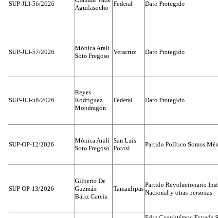
SUP-JLI-56/2026
Federal
Dato Protegido
Aguilasocho
Mónica Aralí
SUP-JLI-57/2026
Veracruz
Dato Protegido
Soto Fregoso
Reyes
SUP-JLI-58/2026
Rodríguez
Federal
Dato Protegido
Mondragón
Mónica Aralí
San Luis
SUP-OP-12/2026
Partido Político Somos Méx
Soto Fregoso
Potosí
Gilberto De
Partido Revolucionario Inst
SUP-OP-13/2026
Guzmán
Tamaulipas
Nacional y otras personas
Bátiz García
Edin Cuauhtémoc Estrada S