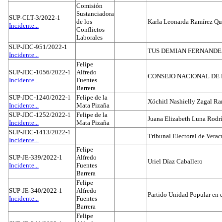
Comisión
Sustanciadora
SUP-CLT-3/2022-1
de los
Karla Leonarda Ramírez Qu
Incidente...
Conflictos
Laborales
SUP-JDC-951/2022-1
TUS DEMIAN FERNAND
Incidente...
Felipe
SUP-JDC-1056/2022-1
Alfredo
CONSEJO NACIONAL DE L
Incidente...
Fuentes
Barrera
SUP-JDC-1240/2022-1
Felipe de la
Xóchitl Nashielly Zagal Ra
Incidente...
Mata Pizaña
SUP-JDC-1252/2022-1
Felipe de la
Juana Elizabeth Luna Rodr
Incidente...
Mata Pizaña
SUP-JDC-1413/2022-1
Tribunal Electoral de Verac
Incidente...
Felipe
SUP-JE-339/2022-1
Alfredo
Uriel Díaz Caballero
Incidente...
Fuentes
Barrera
Felipe
SUP-JE-340/2022-1
Alfredo
Partido Unidad Popular en 
Incidente...
Fuentes
Barrera
Felipe