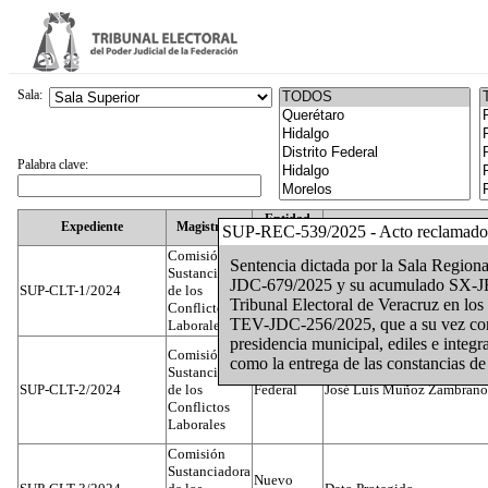
Sala:
Palabra clave:
Entidad
Expediente
Magistrado
SUP-REC-539/2025 - Acto reclamado
Federativa
Comisión
Sentencia dictada por la Sala Regiona
Sustanciadora
JDC-679/2025 y su acumulado SX-JRC
SUP-CLT-1/2024
de los
Federal
Juan José Serrato Velasco
Tribunal Electoral de Veracruz en l
Conflictos
TEV-JDC-256/2025, que a su vez confi
Laborales
presidencia municipal, ediles e integr
Comisión
como la entrega de las constancias 
Sustanciadora
SUP-CLT-2/2024
de los
Federal
José Luis Muñoz Zambrano
Conflictos
Laborales
Comisión
Sustanciadora
Nuevo