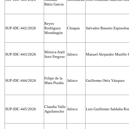
Bátiz García
Reyes
SUP-JDC-442/2026
Rodríguez
Chiapas
Salvador Basurto Espinobar
Mondragón
Mónica Aralí
SUP-JDC-443/2026
Jalisco
Manuel Alejandro Murillo G
Soto Fregoso
Felipe de la
SUP-JDC-444/2026
Jalisco
Guillermo Ortiz Vázquez
Mata Pizaña
Claudia Valle
SUP-JDC-445/2026
Jalisco
Luis Guillermo Saldaña Ro
Aguilasocho