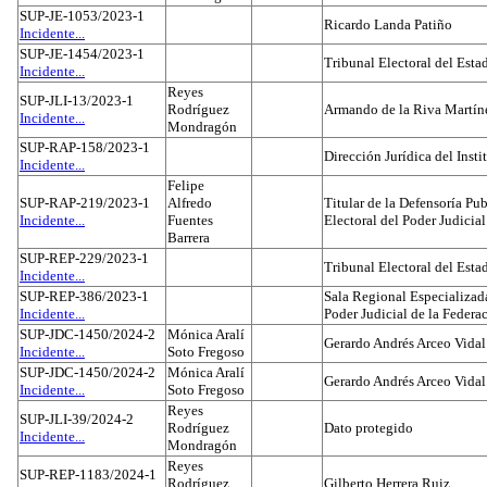
SUP-JE-1053/2023-1
Ricardo Landa Patiño
Incidente...
SUP-JE-1454/2023-1
Tribunal Electoral del Esta
Incidente...
Reyes
SUP-JLI-13/2023-1
Rodríguez
Armando de la Riva Martín
Incidente...
Mondragón
SUP-RAP-158/2023-1
Dirección Jurídica del Insti
Incidente...
Felipe
SUP-RAP-219/2023-1
Alfredo
Titular de la Defensoría Pub
Incidente...
Fuentes
Electoral del Poder Judicial
Barrera
SUP-REP-229/2023-1
Tribunal Electoral del Est
Incidente...
SUP-REP-386/2023-1
Sala Regional Especializada
Incidente...
Poder Judicial de la Federa
SUP-JDC-1450/2024-2
Mónica Aralí
Gerardo Andrés Arceo Vidal
Incidente...
Soto Fregoso
SUP-JDC-1450/2024-2
Mónica Aralí
Gerardo Andrés Arceo Vidal
Incidente...
Soto Fregoso
Reyes
SUP-JLI-39/2024-2
Rodríguez
Dato protegido
Incidente...
Mondragón
Reyes
SUP-REP-1183/2024-1
Rodríguez
Gilberto Herrera Ruiz