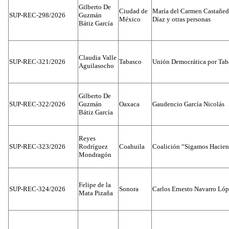
Gilberto De
Ciudad de
María del Carmen Castañed
SUP-REC-298/2026
Guzmán
México
Díaz y otras personas
Bátiz García
Claudia Valle
SUP-REC-321/2026
Tabasco
Unión Democrática por Tab
Aguilasocho
Gilberto De
SUP-REC-322/2026
Guzmán
Oaxaca
Gaudencio García Nicolás
Bátiz García
Reyes
SUP-REC-323/2026
Rodríguez
Coahuila
Coalición “Sigamos Hacien
Mondragón
Felipe de la
SUP-REC-324/2026
Sonora
Carlos Ernesto Navarro Ló
Mata Pizaña