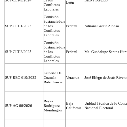
SUP-CLT-3/2024
de los
Dato Protegido
León
Conflictos
Laborales
Comisión
Sustanciadora
SUP-CLT-1/2025
de los
Federal
Adriana García Alonso
Conflictos
Laborales
Comisión
Sustanciadora
SUP-CLT-2/2025
de los
Federal
Ma. Guadalupe Santos Hur
Conflictos
Laborales
Gilberto De
SUP-REC-619/2025
Guzmán
Veracruz
José Elfego de Jesús River
Bátiz García
Reyes
Baja
Unidad Técnica de lo Conten
SUP-AG-66/2026
Rodríguez
California
Nacional Electoral
Mondragón