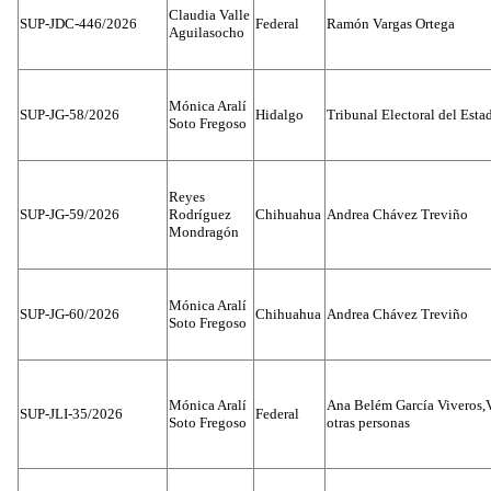
Claudia Valle
SUP-JDC-446/2026
Federal
Ramón Vargas Ortega
Aguilasocho
Mónica Aralí
SUP-JG-58/2026
Hidalgo
Tribunal Electoral del Esta
Soto Fregoso
Reyes
SUP-JG-59/2026
Rodríguez
Chihuahua
Andrea Chávez Treviño
Mondragón
Mónica Aralí
SUP-JG-60/2026
Chihuahua
Andrea Chávez Treviño
Soto Fregoso
Mónica Aralí
Ana Belém García Viveros,
SUP-JLI-35/2026
Federal
Soto Fregoso
otras personas