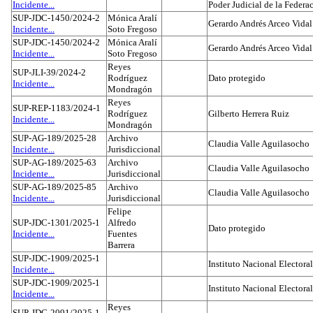
Incidente...
Poder Judicial de la Federa
SUP-JDC-1450/2024-2
Mónica Aralí
Gerardo Andrés Arceo Vidal
Incidente...
Soto Fregoso
SUP-JDC-1450/2024-2
Mónica Aralí
Gerardo Andrés Arceo Vidal
Incidente...
Soto Fregoso
Reyes
SUP-JLI-39/2024-2
Rodríguez
Dato protegido
Incidente...
Mondragón
Reyes
SUP-REP-1183/2024-1
Rodríguez
Gilberto Herrera Ruiz
Incidente...
Mondragón
SUP-AG-189/2025-28
Archivo
Claudia Valle Aguilasocho
Incidente...
Jurisdiccional
SUP-AG-189/2025-63
Archivo
Claudia Valle Aguilasocho
Incidente...
Jurisdiccional
SUP-AG-189/2025-85
Archivo
Claudia Valle Aguilasocho
Incidente...
Jurisdiccional
Felipe
SUP-JDC-1301/2025-1
Alfredo
Dato protegido
Incidente...
Fuentes
Barrera
SUP-JDC-1909/2025-1
Instituto Nacional Electoral
Incidente...
SUP-JDC-1909/2025-1
Instituto Nacional Electoral
Incidente...
Reyes
SUP-JDC-2091/2025-1