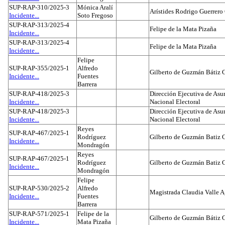
SUP-RAP-310/2025-3
Mónica Aralí
Arístides Rodrigo Guerrero
Incidente...
Soto Fregoso
SUP-RAP-313/2025-4
Felipe de la Mata Pizaña
Incidente...
SUP-RAP-313/2025-4
Felipe de la Mata Pizaña
Incidente...
Felipe
SUP-RAP-355/2025-1
Alfredo
Gilberto de Guzmán Bátiz 
Incidente...
Fuentes
Barrera
SUP-RAP-418/2025-3
Dirección Ejecutiva de Asun
Incidente...
Nacional Electoral
SUP-RAP-418/2025-3
Dirección Ejecutiva de Asun
Incidente...
Nacional Electoral
Reyes
SUP-RAP-467/2025-1
Rodríguez
Gilberto de Guzmán Batiz 
Incidente...
Mondragón
Reyes
SUP-RAP-467/2025-1
Rodríguez
Gilberto de Guzmán Batiz 
Incidente...
Mondragón
Felipe
SUP-RAP-530/2025-2
Alfredo
Magistrada Claudia Valle 
Incidente...
Fuentes
Barrera
SUP-RAP-571/2025-1
Felipe de la
Gilberto de Guzmán Bátiz 
Incidente...
Mata Pizaña