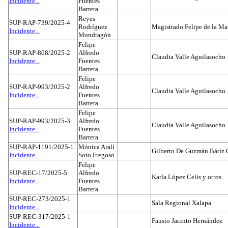
Incidente...
Fuentes
Barrera
Reyes
SUP-RAP-739/2025-4
Rodríguez
Magistrado Felipe de la Ma
Incidente...
Mondragón
Felipe
SUP-RAP-808/2025-2
Alfredo
Claudia Valle Aguilasocho
Incidente...
Fuentes
Barrera
Felipe
SUP-RAP-993/2025-2
Alfredo
Claudia Valle Aguilasocho
Incidente...
Fuentes
Barrera
Felipe
SUP-RAP-993/2025-3
Alfredo
Claudia Valle Aguilasocho
Incidente...
Fuentes
Barrera
SUP-RAP-1191/2025-1
Mónica Aralí
Gilberto De Guzmán Bátiz 
Incidente...
Soto Fregoso
Felipe
SUP-REC-17/2025-5
Alfredo
Karla López Celis y otros
Incidente...
Fuentes
Barrera
SUP-REC-273/2025-1
Sala Regional Xalapa
Incidente...
SUP-REC-317/2025-1
Fausto Jacinto Hernández
Incidente...