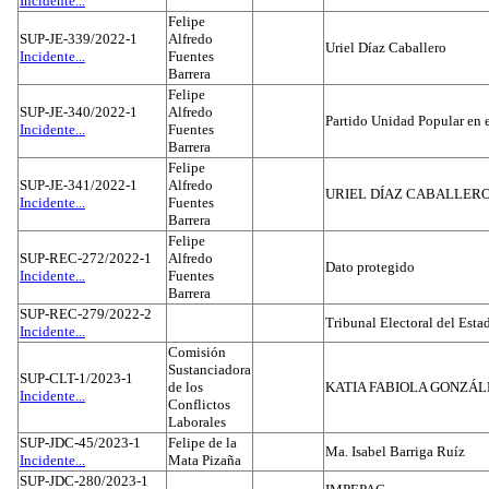
Incidente...
Felipe
SUP-JE-339/2022-1
Alfredo
Uriel Díaz Caballero
Incidente...
Fuentes
Barrera
Felipe
SUP-JE-340/2022-1
Alfredo
Partido Unidad Popular en 
Incidente...
Fuentes
Barrera
Felipe
SUP-JE-341/2022-1
Alfredo
URIEL DÍAZ CABALLER
Incidente...
Fuentes
Barrera
Felipe
SUP-REC-272/2022-1
Alfredo
Dato protegido
Incidente...
Fuentes
Barrera
SUP-REC-279/2022-2
Tribunal Electoral del Est
Incidente...
Comisión
Sustanciadora
SUP-CLT-1/2023-1
de los
KATIA FABIOLA GONZÁL
Incidente...
Conflictos
Laborales
SUP-JDC-45/2023-1
Felipe de la
Ma. Isabel Barriga Ruíz
Incidente...
Mata Pizaña
SUP-JDC-280/2023-1