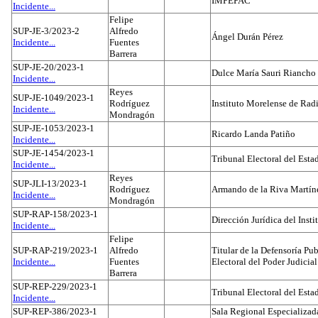
IMPEPAC
Incidente...
Felipe
SUP-JE-3/2023-2
Alfredo
Ángel Durán Pérez
Incidente...
Fuentes
Barrera
SUP-JE-20/2023-1
Dulce María Sauri Riancho
Incidente...
Reyes
SUP-JE-1049/2023-1
Rodríguez
Instituto Morelense de Rad
Incidente...
Mondragón
SUP-JE-1053/2023-1
Ricardo Landa Patiño
Incidente...
SUP-JE-1454/2023-1
Tribunal Electoral del Esta
Incidente...
Reyes
SUP-JLI-13/2023-1
Rodríguez
Armando de la Riva Martín
Incidente...
Mondragón
SUP-RAP-158/2023-1
Dirección Jurídica del Insti
Incidente...
Felipe
SUP-RAP-219/2023-1
Alfredo
Titular de la Defensoría Pub
Incidente...
Fuentes
Electoral del Poder Judicial
Barrera
SUP-REP-229/2023-1
Tribunal Electoral del Est
Incidente...
SUP-REP-386/2023-1
Sala Regional Especializada