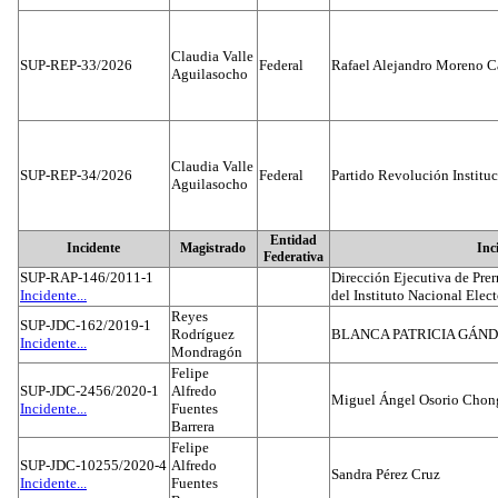
Claudia Valle
SUP-REP-33/2026
Federal
Rafael Alejandro Moreno C
Aguilasocho
Claudia Valle
SUP-REP-34/2026
Federal
Partido Revolución Institu
Aguilasocho
Entidad
Incidente
Magistrado
Inc
Federativa
SUP-RAP-146/2011-1
Dirección Ejecutiva de Prer
Incidente...
del Instituto Nacional Elect
Reyes
SUP-JDC-162/2019-1
Rodríguez
BLANCA PATRICIA GÁN
Incidente...
Mondragón
Felipe
SUP-JDC-2456/2020-1
Alfredo
Miguel Ángel Osorio Chong
Incidente...
Fuentes
Barrera
Felipe
SUP-JDC-10255/2020-4
Alfredo
Sandra Pérez Cruz
Incidente...
Fuentes