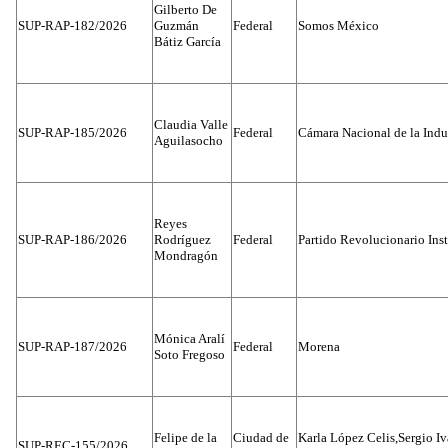
Gilberto De
SUP-RAP-182/2026
Guzmán
Federal
Somos México
Bátiz García
Claudia Valle
SUP-RAP-185/2026
Federal
Cámara Nacional de la Indus
Aguilasocho
Reyes
SUP-RAP-186/2026
Rodríguez
Federal
Partido Revolucionario Inst
Mondragón
Mónica Aralí
SUP-RAP-187/2026
Federal
Morena
Soto Fregoso
Felipe de la
Ciudad de
Karla López Celis,Sergio I
SUP-REC-155/2026