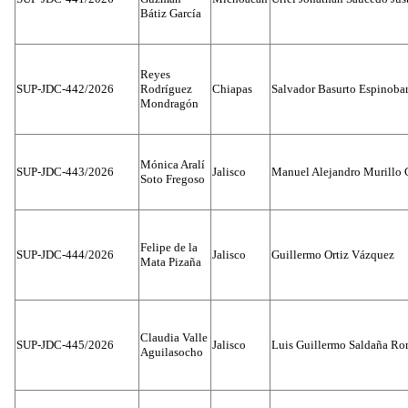
Bátiz García
Reyes
SUP-JDC-442/2026
Rodríguez
Chiapas
Salvador Basurto Espinobar
Mondragón
Mónica Aralí
SUP-JDC-443/2026
Jalisco
Manuel Alejandro Murillo G
Soto Fregoso
Felipe de la
SUP-JDC-444/2026
Jalisco
Guillermo Ortiz Vázquez
Mata Pizaña
Claudia Valle
SUP-JDC-445/2026
Jalisco
Luis Guillermo Saldaña Ro
Aguilasocho