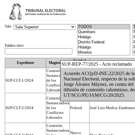
Sala:
Palabra clave:
Entidad
Expediente
Magistrado
SUP-REP-77/2025 - Acto reclamado
Federativa
Comisión
Acuerdo ACQyD-INE-22/2025 de la Co
Sustanciadora
Nacional Electoral, respecto de la so
SUP-CLT-1/2024
de los
Federal
Juan José Serrato Velasco
Jorge Álvarez Máynez, en contra del P
Conflictos
difusión de contenido calumnioso, de
Laborales
UT/SCG/PE/JAM/CG/20/2025.
Comisión
Sustanciadora
SUP-CLT-2/2024
de los
Federal
José Luis Muñoz Zambrano
Conflictos
Laborales
Comisión
Sustanciadora
Nuevo