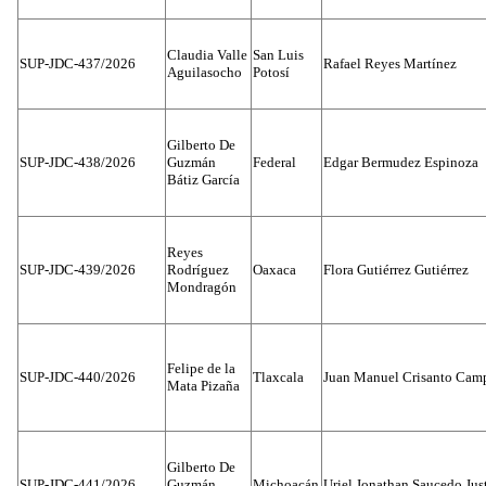
Claudia Valle
San Luis
SUP-JDC-437/2026
Rafael Reyes Martínez
Aguilasocho
Potosí
Gilberto De
SUP-JDC-438/2026
Guzmán
Federal
Edgar Bermudez Espinoza
Bátiz García
Reyes
SUP-JDC-439/2026
Rodríguez
Oaxaca
Flora Gutiérrez Gutiérrez
Mondragón
Felipe de la
SUP-JDC-440/2026
Tlaxcala
Juan Manuel Crisanto Cam
Mata Pizaña
Gilberto De
SUP-JDC-441/2026
Guzmán
Michoacán
Uriel Jonathan Saucedo Jus