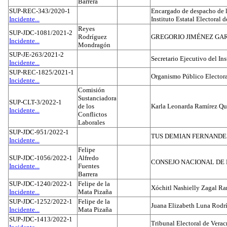
Barrera
SUP-REC-343/2020-1
Encargado de despacho de la
Incidente...
Instituto Estatal Electoral 
Reyes
SUP-JDC-1081/2021-2
Rodríguez
GREGORIO JIMÉNEZ GA
Incidente...
Mondragón
SUP-JE-263/2021-2
Secretario Ejecutivo del Ins
Incidente...
SUP-REC-1825/2021-1
Organismo Público Electora
Incidente...
Comisión
Sustanciadora
SUP-CLT-3/2022-1
de los
Karla Leonarda Ramírez Qu
Incidente...
Conflictos
Laborales
SUP-JDC-951/2022-1
TUS DEMIAN FERNAND
Incidente...
Felipe
SUP-JDC-1056/2022-1
Alfredo
CONSEJO NACIONAL DE L
Incidente...
Fuentes
Barrera
SUP-JDC-1240/2022-1
Felipe de la
Xóchitl Nashielly Zagal Ra
Incidente...
Mata Pizaña
SUP-JDC-1252/2022-1
Felipe de la
Juana Elizabeth Luna Rodr
Incidente...
Mata Pizaña
SUP-JDC-1413/2022-1
Tribunal Electoral de Verac