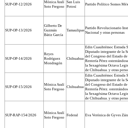
Mónica Aralí
San Luis
SUP-OP-12/2026
Partido Político Somos Méx
Soto Fregoso
Potosí
Gilberto De
Partido Revolucionario Inst
SUP-OP-13/2026
Guzmán
Tamaulipas
Nacional y otras personas
Bátiz García
Edin Cuauhtémoc Estrada S
Diputado integrante de la 
Reyes
del Congreso del Estado d
SUP-OP-14/2026
Rodríguez
Chihuahua
Rentería Pérez ostentándos
Mondragón
la Sexagésima Octava Legis
de Chihuahua. y otras pers
Edin Cuauhtémoc Estrada S
Diputado integrante de la 
Mónica Aralí
del Congreso del Estado d
SUP-OP-15/2026
Chihuahua
Soto Fregoso
Rentería Pérez. ostentándo
la Sexagésima Octava Legis
de Chihuahua. y otras pers
Mónica Aralí
SUP-RAP-154/2026
Federal
Eva Verónica de Gyves Zár
Soto Fregoso