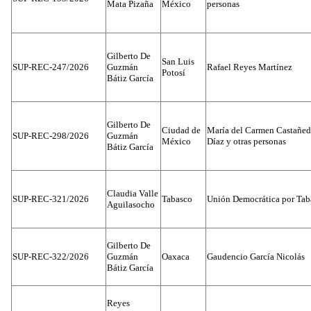
Mata Pizaña
México
personas
Gilberto De
San Luis
SUP-REC-247/2026
Guzmán
Rafael Reyes Martínez
Potosí
Bátiz García
Gilberto De
Ciudad de
María del Carmen Castañed
SUP-REC-298/2026
Guzmán
México
Díaz y otras personas
Bátiz García
Claudia Valle
SUP-REC-321/2026
Tabasco
Unión Democrática por Tab
Aguilasocho
Gilberto De
SUP-REC-322/2026
Guzmán
Oaxaca
Gaudencio García Nicolás
Bátiz García
Reyes