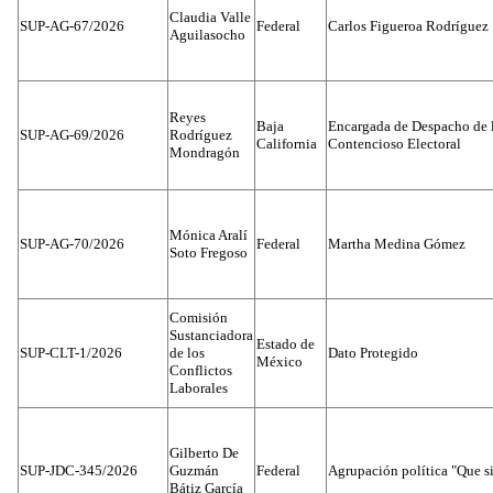
Claudia Valle
SUP-AG-67/2026
Federal
Carlos Figueroa Rodríguez
Aguilasocho
Reyes
Baja
Encargada de Despacho de 
SUP-AG-69/2026
Rodríguez
California
Contencioso Electoral
Mondragón
Mónica Aralí
SUP-AG-70/2026
Federal
Martha Medina Gómez
Soto Fregoso
Comisión
Sustanciadora
Estado de
SUP-CLT-1/2026
de los
Dato Protegido
México
Conflictos
Laborales
Gilberto De
SUP-JDC-345/2026
Guzmán
Federal
Agrupación política "Que s
Bátiz García