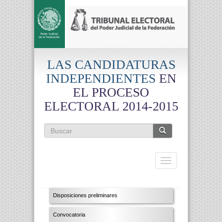
Pasar al contenido principal
LAS CANDIDATURAS
INDEPENDIENTES
EN
EL PROCESO
ELECTORAL 2014-2015
Formulario de búsqueda
Buscar
Toggle
navigation
Disposiciones preliminares
Convocatoria