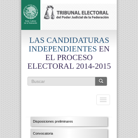
Pasar al contenido principal
LAS CANDIDATURAS
INDEPENDIENTES
EN
EL PROCESO
ELECTORAL 2014-2015
Formulario de búsqueda
Buscar
Toggle
navigation
Disposiciones preliminares
Convocatoria