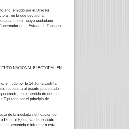
año, emitido por el Director
toral, en la que declaró la
acionadas con el apoyo ciudadano
e Gobernador en el Estado de Tabasco.
STITUTO NACIONAL ELECTORAL EN
 emitido por la 14 Junta Distrital
 dió respuesta al escrito presentado
ependiente, en el sentido de que no
a Diputado por el principio de
to de la indebida notificación del
istrital Ejecutiva del Instituto
sente sentencia e informar a esta