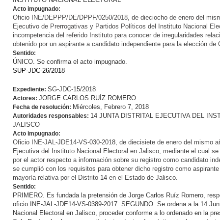
Acto impugnado:
Oficio INE/DEPPP/DE/DPPF/0250/2018, de dieciocho de enero del mismo 
Ejecutivo de Prerrogativas y Partidos Políticos del Instituto Nacional Elec
incompetencia del referido Instituto para conocer de irregularidades rel
obtenido por un aspirante a candidato independiente para la elección d
Sentido:
ÚNICO. Se confirma el acto impugnado.
SUP-JDC-26/2018
SG-JDC-15/2018
Expediente:
JORGE CARLOS RUÍZ ROMERO
Actores:
Miércoles, Febrero 7, 2018
Fecha de resolución:
14 JUNTA DISTRITAL EJECUTIVA DEL IN
Autoridades responsables:
JALISCO
Acto impugnado:
Oficio INE-JAL-JDE14-VS-030-2018, de diecisiete de enero del mismo año,
Ejecutiva del Instituto Nacional Electoral en Jalisco, mediante el cual se
por el actor respecto a información sobre su registro como candidato ind
se cumplió con los requisitos para obtener dicho registro como aspirante 
mayoría relativa por el Distrito 14 en el Estado de Jalisco.
Sentido:
PRIMERO. Es fundada la pretensión de Jorge Carlos Ruíz Romero, respec
oficio INE-JAL-JDE14-VS-0389-2017. SEGUNDO. Se ordena a la 14 Junta D
Nacional Electoral en Jalisco, proceder conforme a lo ordenado en la pre