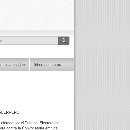
ulario de búsqueda
ar
n relacionada
Sitios de interés
 GUERRERO
ictada por el Tribunal Electoral del
ora contra la Convocatoria emitida