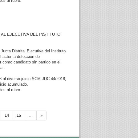
os al rubro.
TAL EJECUTIVA DEL INSTITUTO
nta Distrital Ejecutiva del Instituto
l actor la detección de
 como candidato sin partido en el
a.
8 al diverso juicio SCM-JDC-44/2018;
uicio acumulado.
os al rubro.
14
15
…
»