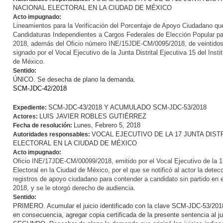
NACIONAL ELECTORAL EN LA CIUDAD DE MÉXICO
Acto impugnado:
Lineamientos para la Verificación del Porcentaje de Apoyo Ciudadano que
Candidaturas Independientes a Cargos Federales de Elección Popular par
2018, además del Oficio número INE/15JDE-CM/0095/2018, de veintidos 
signado por el Vocal Ejecutivo de la Junta Distrital Ejecutiva 15 del Insti
de México.
Sentido:
ÚNICO. Se desecha de plano la demanda.
SCM-JDC-42/2018
SCM-JDC-43/2018 Y ACUMULADO SCM-JDC-53/2018
Expediente:
LUIS JAVIER ROBLES GUTIÉRREZ
Actores:
Lunes, Febrero 5, 2018
Fecha de resolución:
VOCAL EJECUTIVO DE LA 17 JUNTA DIST
Autoridades responsables:
ELECTORAL EN LA CIUDAD DE MÉXICO
Acto impugnado:
Oficio INE/17JDE-CM/00099/2018, emitido por el Vocal Ejecutivo de la 17 
Electoral en la Ciudad de México, por el que se notificó al actor la dete
registros de apoyo ciudadano para contender a candidato sin partido en 
2018, y se le otorgó derecho de audiencia.
Sentido:
PRIMERO. Acumular el juicio identificado con la clave SCM-JDC-53/201
en consecuencia, agregar copia certificada de la presente sentencia al j