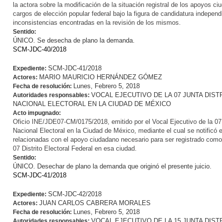
la actora sobre la modificación de la situación registral de los apoyos 
cargos de elección popular federal bajo la figura de candidatura independi
inconsistencias encontradas en la revisión de los mismos.
Sentido:
ÚNICO. Se desecha de plano la demanda.
SCM-JDC-40/2018
SCM-JDC-41/2018
Expediente:
MARIO MAURICIO HERNÁNDEZ GÓMEZ
Actores:
Lunes, Febrero 5, 2018
Fecha de resolución:
VOCAL EJECUTIVO DE LA 07 JUNTA DIST
Autoridades responsables:
NACIONAL ELECTORAL EN LA CIUDAD DE MÉXICO
Acto impugnado:
Oficio INE/JDE07-CM/0175/2018, emitido por el Vocal Ejecutivo de la 07 Ju
Nacional Electoral en la Ciudad de México, mediante el cual se notificó 
relacionadas con el apoyo ciudadano necesario para ser registrado como
07 Distrito Electoral Federal en esa ciudad.
Sentido:
ÚNICO. Desechar de plano la demanda que originó el presente juicio.
SCM-JDC-41/2018
SCM-JDC-42/2018
Expediente:
JUAN CARLOS CABRERA MORALES
Actores:
Lunes, Febrero 5, 2018
Fecha de resolución:
VOCAL EJECUTIVO DE LA 15 JUNTA DIST
Autoridades responsables: