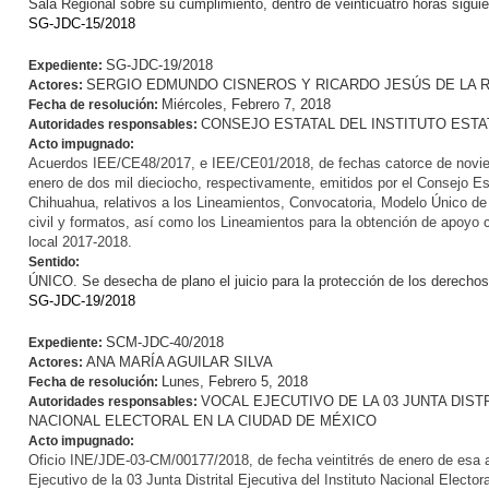
Sala Regional sobre su cumplimiento, dentro de veinticuatro horas siguie
SG-JDC-15/2018
SG-JDC-19/2018
Expediente:
SERGIO EDMUNDO CISNEROS Y RICARDO JESÚS DE LA 
Actores:
Miércoles, Febrero 7, 2018
Fecha de resolución:
CONSEJO ESTATAL DEL INSTITUTO EST
Autoridades responsables:
Acto impugnado:
Acuerdos IEE/CE48/2017, e IEE/CE01/2018, de fechas catorce de noviem
enero de dos mil dieciocho, respectivamente, emitidos por el Consejo Esta
Chihuahua, relativos a los Lineamientos, Convocatoria, Modelo Único de
civil y formatos, así como los Lineamientos para la obtención de apoyo 
local 2017-2018.
Sentido:
ÚNICO. Se desecha de plano el juicio para la protección de los derechos 
SG-JDC-19/2018
SCM-JDC-40/2018
Expediente:
ANA MARÍA AGUILAR SILVA
Actores:
Lunes, Febrero 5, 2018
Fecha de resolución:
VOCAL EJECUTIVO DE LA 03 JUNTA DIST
Autoridades responsables:
NACIONAL ELECTORAL EN LA CIUDAD DE MÉXICO
Acto impugnado:
Oficio INE/JDE-03-CM/00177/2018, de fecha veintitrés de enero de esa a
Ejecutivo de la 03 Junta Distrital Ejecutiva del Instituto Nacional Electo