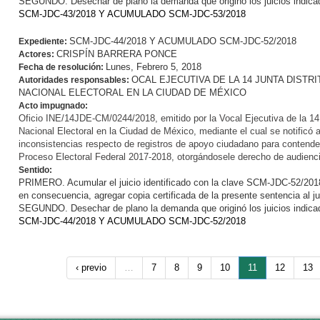
SEGUNDO. Desechar de plano la demanda que originó los juicios indicad
SCM-JDC-43/2018 Y ACUMULADO SCM-JDC-53/2018
SCM-JDC-44/2018 Y ACUMULADO SCM-JDC-52/2018
Expediente:
CRISPÍN BARRERA PONCE
Actores:
Lunes, Febrero 5, 2018
Fecha de resolución:
OCAL EJECUTIVA DE LA 14 JUNTA DISTRI
Autoridades responsables:
NACIONAL ELECTORAL EN LA CIUDAD DE MÉXICO
Acto impugnado:
Oficio INE/14JDE-CM/0244/2018, emitido por la Vocal Ejecutiva de la 14 Ju
Nacional Electoral en la Ciudad de México, mediante el cual se notificó a
inconsistencias respecto de registros de apoyo ciudadano para contender
Proceso Electoral Federal 2017-2018, otorgándosele derecho de audienci
Sentido:
PRIMERO. Acumular el juicio identificado con la clave SCM-JDC-52/201
en consecuencia, agregar copia certificada de la presente sentencia al j
SEGUNDO. Desechar de plano la demanda que originó los juicios indicad
SCM-JDC-44/2018 Y ACUMULADO SCM-JDC-52/2018
‹ previo
…
7
8
9
10
11
12
13