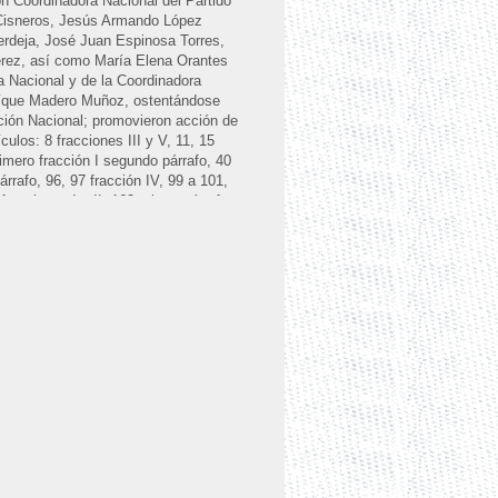
 Coordinadora Nacional del Partido
 Cisneros, Jesús Armando López
rdeja, José Juan Espinosa Torres,
rez, así como María Elena Orantes
 Nacional y de la Coordinadora
ríque Madero Muñoz, ostentándose
ción Nacional; promovieron acción de
ículos: 8 fracciones III y V, 11, 15
primero fracción I segundo párrafo, 40
párrafo, 96, 97 fracción IV, 99 a 101,
fracciones I y II, 162 primer párrafo,
, 197 fracción VIII, 200 párrafo primero
a 213, 215, 216 párrafo tercero, 217, 224
I y II, 267, 269 fracción V, 270
odos de la Ley Electoral para el Estado
ernador del Estado y publicada en el
los conceptos de invalidez que
nación.
los Estados Unidos Mexicanos que se
párrafo, 17, 35 fracciones I, II y III, 36
; 105 fracción II; 116 fracciones II y
 la reforma constitucional publicada el
unto 1, 16, 19 párrafo 3, inciso a) y 25