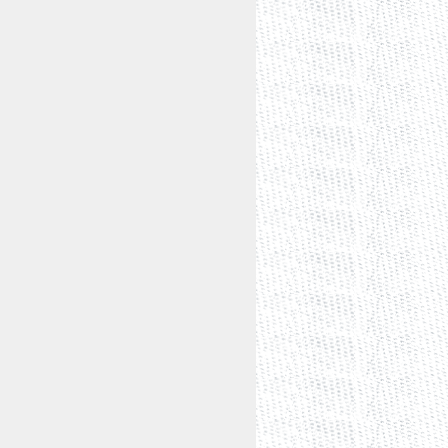
 párrafos 1, inciso a); 23, 24 y 25 de
 1°, 2°, 3°, 4, 5, 6, y 7 de la Carta
 mil catorce, el Ministro José Fernando
 la Suprema Corte de Justicia de la
rdenó formar y registrar el expediente
úmero
38/2014
y dar vista a los órganos
indieran sus respectivos informes.
 se ordenó turnar el asunto a la
ruir el procedimiento y formular el
 el Presidente de esta Suprema Corte
tes relativos a las acción de
2014
, y turnar los asuntos a la Ministra
dimiento y formular el proyecto de
 69 párrafo primero de la Ley
 referidas acciones de
ciones de los partidos impugnantes, el
gumentos para sostener la validez de
r su informe hizo valer sus argumentos