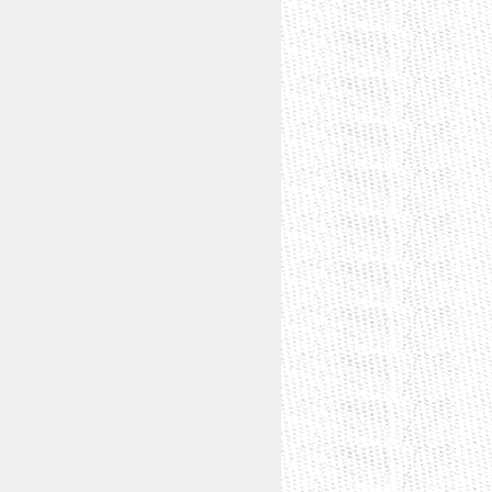
uevo León. Por tanto, el plazo para la
 julio
y feneció el jueves
siete de
ucionalidad fueron presentadas el
a Oficina de Certificación y
os escritos
fueron presentados en
rso, 631 reverso y 1017 reverso del
ar de manera oficiosa las diversas
en relación a las normas cuestionadas
relacionados con la presentación
o párrafo, 246 y 247 de la Ley
 que el estudio de las causas de
es I y II del artículo 105 de la
orden público y su estudio es
ículo 19 de la Ley Reglamentaria2, así
oga de rubro y texto siguiente: