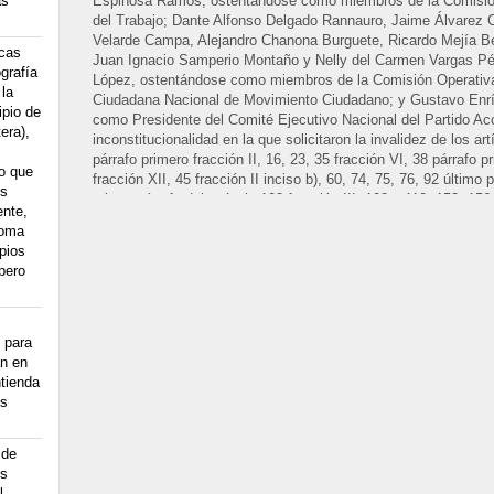
as
Espinosa Ramos, ostentándose como miembros de la Comisión
del Trabajo; Dante Alfonso Delgado Rannauro, Jaime Álvarez
Velarde Campa, Alejandro Chanona Burguete, Ricardo Mejía Be
icas
Juan Ignacio Samperio Montaño y Nelly del Carmen Vargas Pé
grafía
López, ostentándose como miembros de la Comisión Operativa
 la
Ciudadana Nacional de Movimiento Ciudadano; y Gustavo En
ipio de
como Presidente del Comité Ejecutivo Nacional del Partido Ac
era),
inconstitucionalidad en la que solicitaron la invalidez de los art
párrafo primero fracción II, 16, 23, 35 fracción VI, 38 párrafo 
do que
fracción XII, 45 fracción II inciso b), 60, 74, 75, 76, 92 último 
os
primer párrafo del artículo 102 fracción III, 108 a 112, 153, 156 
ente,
175, 188 fracción II, 189, 191, 196 párrafo segundo fracción III
toma
fracción II, 203, 204, 205 fracción II, 207 fracción II y V, 209 
ipios
y 225, 246 y 247, 254 a 261, 263 fracción I y 265, 266 fracción 
 pero
fracción II y el tercer párrafo, 278, 288, 331 fracción V, 347, t
de Nuevo León, emitida y promulgada por el Congreso y el Gob
Periódico Oficial del Estado el ocho de julio de dos mil doce.
 para
2. SEGUNDO.-
Los partidos políticos impugnantes expusieron 
an en
estimaron pertinentes y narraron los antecedentes de la impug
ntienda
3. TERCERO.-
Los preceptos de la Constitución Política de 
es
estiman violentados son los artículos: 1°, 6, 7, 9, 14, 16 primer 
fracciones IV y V, 39, 40, 41 Bases I, II, III Apartado C, IV y V
 de
IV; 124, 133 y 135, así como el artículo Segundo Transitorio de
os
diez de febrero de dos mil catorce, asimismo los artículos 14, p
l