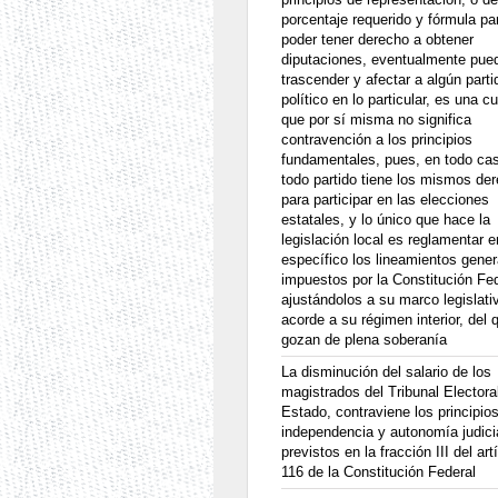
porcentaje requerido y fórmula pa
poder tener derecho a obtener
diputaciones, eventualmente pue
trascender y afectar a algún parti
político en lo particular, es una c
que por sí misma no significa
contravención a los principios
fundamentales, pues, en todo ca
todo partido tiene los mismos de
para participar en las elecciones
estatales, y lo único que hace la
legislación local es reglamentar e
específico los lineamientos gener
impuestos por la Constitución Fed
ajustándolos a su marco legislati
acorde a su régimen interior, del 
gozan de plena soberanía
La disminución del salario de los
magistrados del Tribunal Electora
Estado, contraviene los principio
independencia y autonomía judici
previstos en la fracción III del art
116 de la Constitución Federal