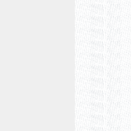
es, los alegatos de la Procuradora
 el procedimiento, el
diecisiete de
cto de elaborar el proyecto de
s acumuladas.
O:
ema Corte de Justicia de la Nación, es
alidad, de conformidad con lo
nstitución Política de los Estados
r Judicial de la Federación, en virtud
s de la Ley Electoral para el Estado de
Mexicanos.
resente Acción de Inconstitucionalidad
 del artículo 60 de la Ley
onstitución Federal, dispone:
onalidad será de treinta días naturales
tratado internacional impugnado sean
a del plazo fuese inhábil, la demanda
 treinta días naturales y su cómputo
ublicado la norma impugnada. Así, las
 el Decreto 180, el martes ocho de