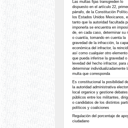
Las multas fijas transgreden lo
dispuesto en el artículo 22, prime
párrafo, de la Constitución Políti
los Estados Unidos Mexicanos, 
tanto que la autoridad facultada p
imponerla se encuentra en imposi
de, en cada caso, determinar su
o cuantía, tomando en cuenta la
gravedad de la infracción, la cap
económica del infractor, la reinci
así como cualquier otro elemento
que pueda inferirse la gravedad o
levedad del hecho infractor, para 
determinar individualizadamente l
multa que corresponda
Es constitucional la posibilidad d
la autoridad administrativa elector
local organice y gestione debates
públicos entre los militantes, diri
o candidatos de los distintos part
políticos y coaliciones
Regulación del porcentaje de apo
ciudadano