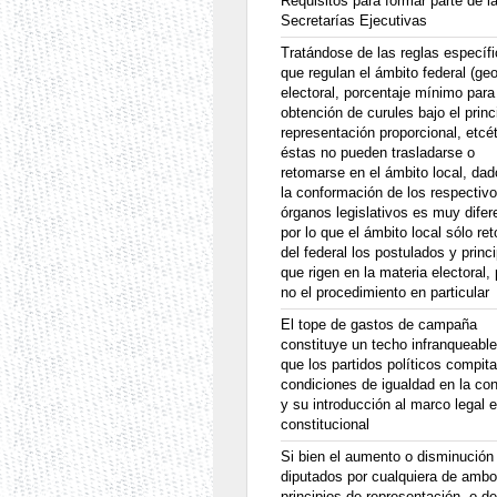
Requisitos para formar parte de l
Secretarías Ejecutivas
Tratándose de las reglas específ
que regulan el ámbito federal (geo
electoral, porcentaje mínimo para
obtención de curules bajo el princ
representación proporcional, etcét
éstas no pueden trasladarse o
retomarse en el ámbito local, da
la conformación de los respectiv
órganos legislativos es muy difer
por lo que el ámbito local sólo re
del federal los postulados y princ
que rigen en la materia electoral,
no el procedimiento en particular
El tope de gastos de campaña
constituye un techo infranqueable
que los partidos políticos compit
condiciones de igualdad en la co
y su introducción al marco legal 
constitucional
Si bien el aumento o disminución
diputados por cualquiera de amb
principios de representación, o de