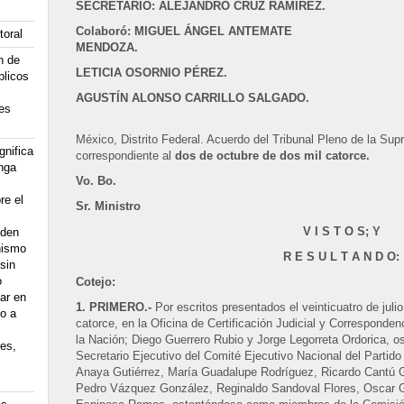
SECRETARIO: ALEJANDRO CRUZ RAMÍREZ.
Colaboró: MIGUEL ÁNGEL ANTEMATE
toral
MENDOZA.
n de
LETICIA OSORNIO PÉREZ.
blicos
AGUSTÍN ALONSO CARRILLO SALGADO.
 es
México, Distrito Federal. Acuerdo del Tribunal Pleno de la Sup
gnifica
correspondiente al
dos de octubre de dos mil catorce.
enga
Vo. Bo.
re el
Sr. Ministro
V I S T O S; Y
eden
nismo
R E S U L T A N D O:
sin
o
Cotejo:
ar en
1. PRIMERO.-
Por escritos presentados el veinticuatro de julio
o a
catorce, en la Oficina de Certificación Judicial y Corresponde
la Nación; Diego Guerrero Rubio y Jorge Legorreta Ordorica, 
les,
Secretario Ejecutivo del Comité Ejecutivo Nacional del Partido
Anaya Gutiérrez, María Guadalupe Rodríguez, Ricardo Cantú 
Pedro Vázquez González, Reginaldo Sandoval Flores, Oscar