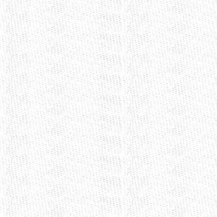
"De conformidad con lo establecido en su artículo segundo transitorio, e
TERCERO. Los conceptos de invalidez que adujeron los partidos polític
Partido Acción Nacional.
"V. Conceptos de invalidez:
"A) Una ley electoral no puede ser modificada durante el proceso electo
proceso electoral. Es de declararse la inconstitucionalidad de las normas 
"Las normas jurídicas cuya invalidez se reclama, (sic) fracciones I, II y II
IV, V y VI del artículo 22; el artículo 50 bis; el artículo 58 bis; el inciso 
artículo 77 y el artículo 134; todos del Código Electoral del Estado de Mo
Gobierno del Estado Libre y Soberano de Morelos, el día 13 de septiemb
"El proceso electoral concluye, según el primer párrafo del artículo 128
Electoral, en el ámbito local, emita en última instancia sus resoluciones
Artículo 128 del Código Electoral para el Estado de Morelos: ‘El proceso
la elección y concluye con los cómputos y las declaraciones que realice
instancia el Tribunal Estatal Electoral, en el ámbito local.’.
"A manera de ejemplo, citaremos que el Tribunal Estatal Electoral resol
recurso de inconformidad interpuesto ante el Consejo Municipal de Jojut
terminaba cuando las modificaciones legales fueron publicadas. Con lo
normas cuya validez se reclama fueron hechas antes de que concluyera 
"Una vez establecido y demostrado que la promulgación y publicación d