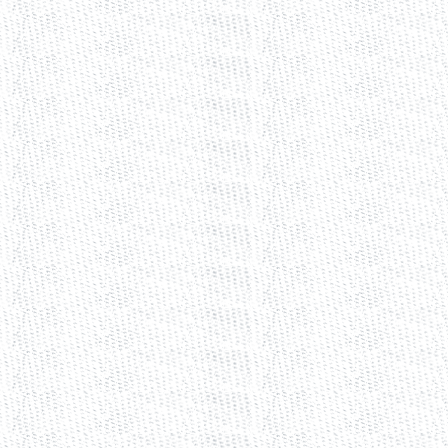
preparando un paquete de reformas al Código Electoral de esta entidad 
discutieron por un grupo de diputados en forma cerrada y a espaldas de
"A pesar de que ellos llevaban las cosas en forma sigilosa, se les hizo 
hacerle al Código Electoral además de ser un retroceso en la materia, e
que habían perdido en la votación del 2 de julio pasado.
"Asimismo les hicimos ver que la reforma de marras era anticonstitucion
hacía imposible el que se pudiera desarrollar un clima de tolerancia, de
días para que concluyera su gestión e integración como 47 Legislatura 
"5. Así vemos como el día 28 de agosto de 2000 aprueban el decreto de
gestión el día 30 de septiembre también de este año- mismo que lo apro
que se hizo con fecha 13 de septiembre de esta anualidad.
"Lo anterior y a pesar de que había comprometido su palabra con los diri
de México, Convergencia por la Democracia y de la Sociedad Nacionalist
legal que su investidura le permitía.
"6. Como consideramos que con la aprobación de este decreto y su publ
violaciones o agravios, es por lo que promovemos la presente acción de 
Por su parte, el Partido Convergencia por la Democracia expuso los ant
"Con fecha 13 de septiembre del año dos mil, se publicó en el Periódic
por la Cuadragésima Séptima Legislatura del Estado, por el que se refor
considero contrarias a la Constitución General de la República por las 