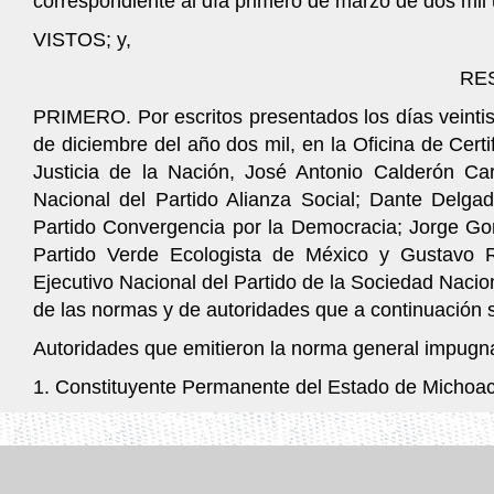
correspondiente al día primero de marzo de dos mil
VISTOS; y,
RE
PRIMERO. Por escritos presentados los días veintisi
de diciembre del año dos mil, en la Oficina de Cert
Justicia de la Nación, José Antonio Calderón Ca
Nacional del Partido Alianza Social; Dante Delga
Partido Convergencia por la Democracia; Jorge Gon
Partido Verde Ecologista de México y Gustavo R
Ejecutivo Nacional del Partido de la Sociedad Nacion
de las normas y de autoridades que a continuación s
Autoridades que emitieron la norma general impugn
1. Constituyente Permanente del Estado de Michoa
2. Sexagésima Octava Legislatura del Estado de Mi
3. Gobernador Constitucional del Estado de Michoa