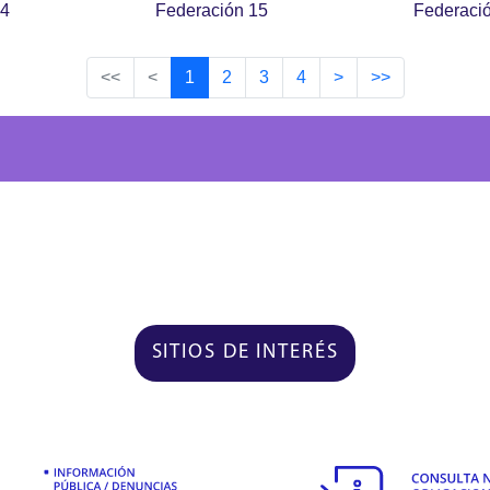
14
Federación 15
Federaci
<<
<
1
2
3
4
>
>>
SITIOS DE INTERÉS