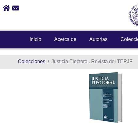
Escribir
correo
a
contactoweb@te.gob.mx
Inicio
Acerca de
Autorías
Colecci
Colecciones
Justicia Electoral. Revista del TEPJF