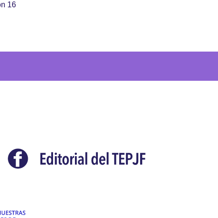
ón 16