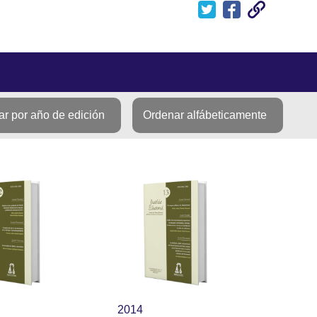
r por año de edición
Ordenar alfábeticamente
2014