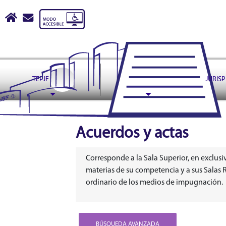
Tribunal Electoral del Pode
Inicio
escribir correo a contactoweb@te.gob.mx
header
TEPJF
ASUNTOS
JURIS
Acuerdos y actas
Corresponde a la Sala Superior, en exclusi
materias de su competencia y a sus Salas 
ordinario de los medios de impugnación.
BÚSQUEDA AVANZADA