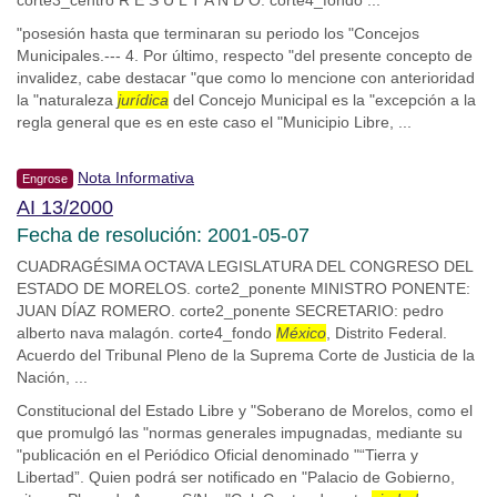
corte3_centro R E S U L T A N D O. corte4_fondo ...
"posesión hasta que terminaran su periodo los "Concejos
Municipales.--- 4. Por último, respecto "del presente concepto de
invalidez, cabe destacar "que como lo mencione con anterioridad
la "naturaleza
jurídica
del Concejo Municipal es la "excepción a la
regla general que es en este caso el "Municipio Libre, ...
Nota Informativa
Engrose
AI 13/2000
Fecha de resolución: 2001-05-07
CUADRAGÉSIMA OCTAVA LEGISLATURA DEL CONGRESO DEL
ESTADO DE MORELOS. corte2_ponente MINISTRO PONENTE:
JUAN DÍAZ ROMERO. corte2_ponente SECRETARIO: pedro
alberto nava malagón. corte4_fondo
México
, Distrito Federal.
Acuerdo del Tribunal Pleno de la Suprema Corte de Justicia de la
Nación, ...
Constitucional del Estado Libre y "Soberano de Morelos, como el
que promulgó las "normas generales impugnadas, mediante su
"publicación en el Periódico Oficial denominado "“Tierra y
Libertad”. Quien podrá ser notificado en "Palacio de Gobierno,