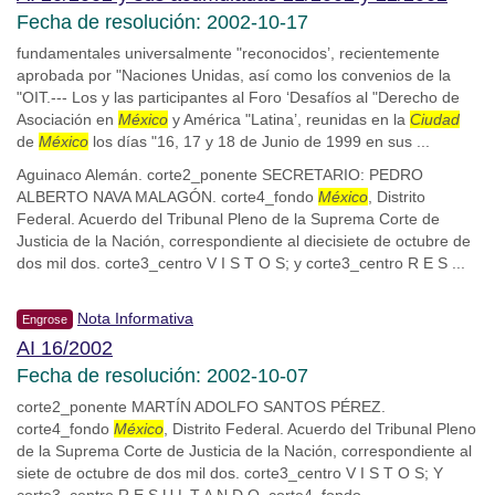
Fecha de resolución: 2002-10-17
fundamentales universalmente "reconocidos’, recientemente
aprobada por "Naciones Unidas, así como los convenios de la
"OIT.--- Los y las participantes al Foro ‘Desafíos al "Derecho de
Asociación en
México
y América "Latina’, reunidas en la
Ciudad
de
México
los días "16, 17 y 18 de Junio de 1999 en sus ...
Aguinaco Alemán. corte2_ponente SECRETARIO: PEDRO
ALBERTO NAVA MALAGÓN. corte4_fondo
México
, Distrito
Federal. Acuerdo del Tribunal Pleno de la Suprema Corte de
Justicia de la Nación, correspondiente al diecisiete de octubre de
dos mil dos. corte3_centro V I S T O S; y corte3_centro R E S ...
Nota Informativa
Engrose
AI 16/2002
Fecha de resolución: 2002-10-07
corte2_ponente MARTÍN ADOLFO SANTOS PÉREZ.
corte4_fondo
México
, Distrito Federal. Acuerdo del Tribunal Pleno
de la Suprema Corte de Justicia de la Nación, correspondiente al
siete de octubre de dos mil dos. corte3_centro V I S T O S; Y