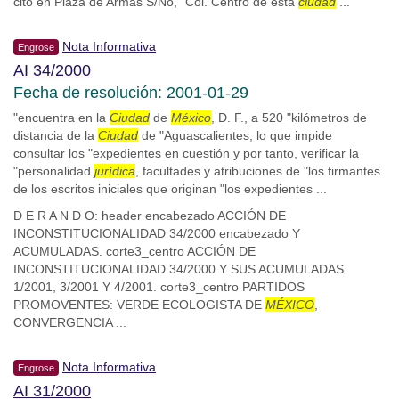
cito en Plaza de Armas S/No, "Col. Centro de esta
ciudad
...
Nota Informativa
Engrose
AI 34/2000
Fecha de resolución: 2001-01-29
"encuentra en la
Ciudad
de
México
, D. F., a 520 "kilómetros de
distancia de la
Ciudad
de "Aguascalientes, lo que impide
consultar los "expedientes en cuestión y por tanto, verificar la
"personalidad
jurídica
, facultades y atribuciones de "los firmantes
de los escritos iniciales que originan "los expedientes ...
D E R A N D O: header encabezado ACCIÓN DE
INCONSTITUCIONALIDAD 34/2000 encabezado Y
ACUMULADAS. corte3_centro ACCIÓN DE
INCONSTITUCIONALIDAD 34/2000 Y SUS ACUMULADAS
1/2001, 3/2001 Y 4/2001. corte3_centro PARTIDOS
PROMOVENTES: VERDE ECOLOGISTA DE
MÉXICO
,
CONVERGENCIA ...
Nota Informativa
Engrose
AI 31/2000