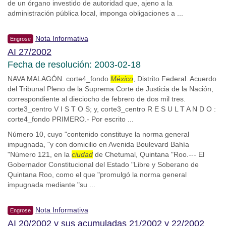
de un órgano investido de autoridad que, ajeno a la
administración pública local, imponga obligaciones a ...
Nota Informativa
Engrose
AI 27/2002
Fecha de resolución: 2003-02-18
NAVA MALAGÓN. corte4_fondo
México
, Distrito Federal. Acuerdo
del Tribunal Pleno de la Suprema Corte de Justicia de la Nación,
correspondiente al dieciocho de febrero de dos mil tres.
corte3_centro V I S T O S; y, corte3_centro R E S U L T A N D O :
corte4_fondo PRIMERO.- Por escrito ...
Número 10, cuyo "contenido constituye la norma general
impugnada, "y con domicilio en Avenida Boulevard Bahía
"Número 121, en la
ciudad
de Chetumal, Quintana "Roo.--- El
Gobernador Constitucional del Estado "Libre y Soberano de
Quintana Roo, como el que "promulgó la norma general
impugnada mediante "su ...
Nota Informativa
Engrose
AI 20/2002 y sus acumuladas 21/2002 y 22/2002