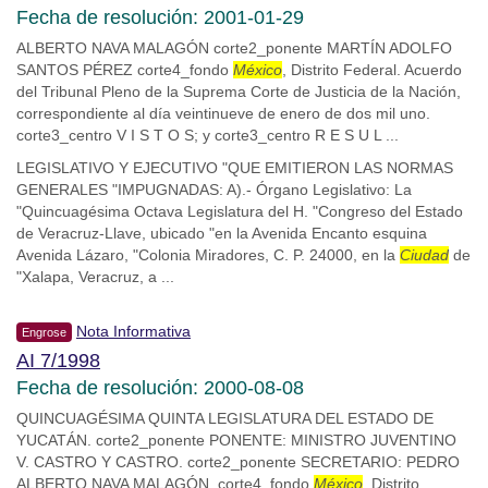
Fecha de resolución: 2001-01-29
ALBERTO NAVA MALAGÓN corte2_ponente MARTÍN ADOLFO
SANTOS PÉREZ corte4_fondo
México
, Distrito Federal. Acuerdo
del Tribunal Pleno de la Suprema Corte de Justicia de la Nación,
correspondiente al día veintinueve de enero de dos mil uno.
corte3_centro V I S T O S; y corte3_centro R E S U L ...
LEGISLATIVO Y EJECUTIVO "QUE EMITIERON LAS NORMAS
GENERALES "IMPUGNADAS: A).- Órgano Legislativo: La
"Quincuagésima Octava Legislatura del H. "Congreso del Estado
de Veracruz-Llave, ubicado "en la Avenida Encanto esquina
Avenida Lázaro, "Colonia Miradores, C. P. 24000, en la
Ciudad
de
"Xalapa, Veracruz, a ...
Nota Informativa
Engrose
AI 7/1998
Fecha de resolución: 2000-08-08
QUINCUAGÉSIMA QUINTA LEGISLATURA DEL ESTADO DE
YUCATÁN. corte2_ponente PONENTE: MINISTRO JUVENTINO
V. CASTRO Y CASTRO. corte2_ponente SECRETARIO: PEDRO
ALBERTO NAVA MALAGÓN. corte4_fondo
México
, Distrito