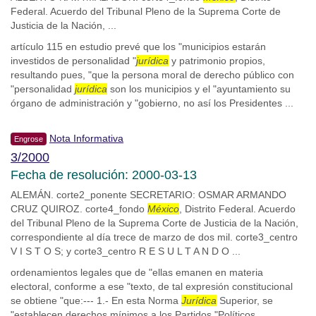
Federal. Acuerdo del Tribunal Pleno de la Suprema Corte de
Justicia de la Nación, ...
artículo 115 en estudio prevé que los "municipios estarán
investidos de personalidad "
jurídica
y patrimonio propios,
resultando pues, "que la persona moral de derecho público con
"personalidad
jurídica
son los municipios y el "ayuntamiento su
órgano de administración y "gobierno, no así los Presidentes ...
Nota Informativa
Engrose
3/2000
Fecha de resolución: 2000-03-13
ALEMÁN. corte2_ponente SECRETARIO: OSMAR ARMANDO
CRUZ QUIROZ. corte4_fondo
México
, Distrito Federal. Acuerdo
del Tribunal Pleno de la Suprema Corte de Justicia de la Nación,
correspondiente al día trece de marzo de dos mil. corte3_centro
V I S T O S; y corte3_centro R E S U L T A N D O ...
ordenamientos legales que de "ellas emanen en materia
electoral, conforme a ese "texto, de tal expresión constitucional
se obtiene "que:--- 1.- En esta Norma
Jurídica
Superior, se
"establecen derechos mínimos a los Partidos "Políticos