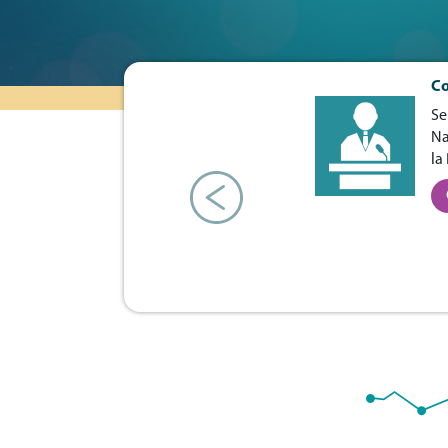
Co
Se
Na
la
Previous