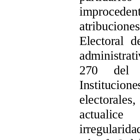
improcede
atribucione
Electoral d
administrati
270 del 
Instituci
electorales
actuali
irregulari