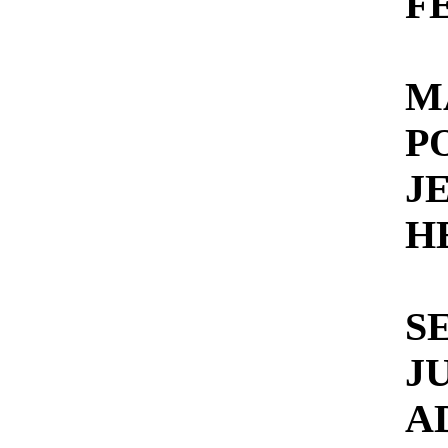
F
M
P
J
H
S
J
A