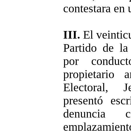
contestara en 
III.
El veintic
Partido de l
por conduct
propietario 
Electoral, 
presentó esc
denuncia c
emplazamie