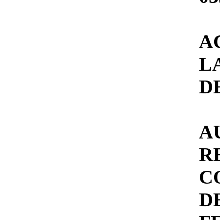
A
L
D
A
R
C
D