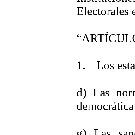
Electorales 
“ARTÍCUL
1.
Los esta
d) Las nor
democrática
g) Las san