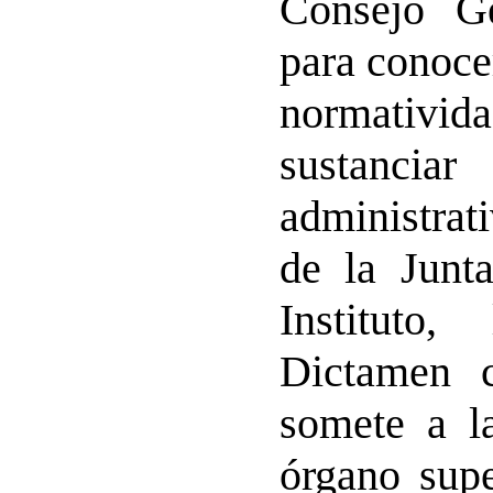
Consejo Ge
para conocer
normativid
sustanci
administrat
de la Junt
Instituto
Dictamen c
somete a l
órgano supe