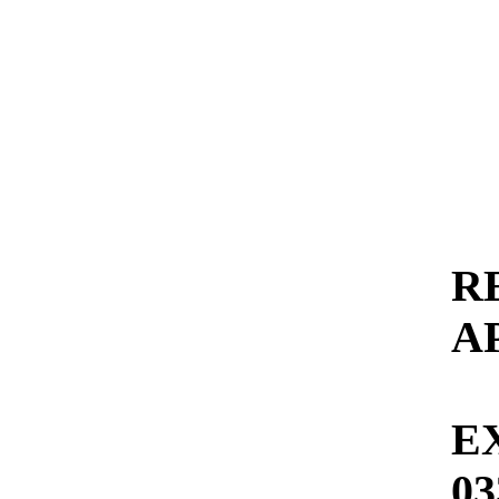
A
E
03