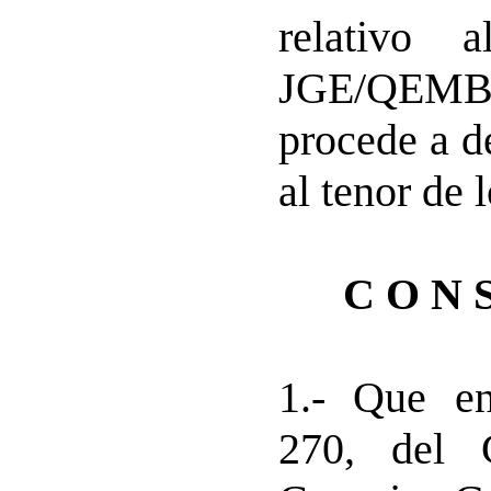
relativo 
JGE/QEM
procede a d
al tenor de 
C O N S
1.- Que en
270, del C