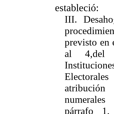
estableció:
III. Desah
procedimi
previsto en 
al 4,del
Instituci
Electorale
atribució
numerales
párrafo 1,