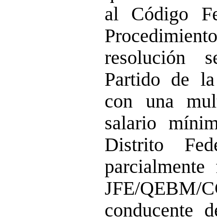
al Código Fe
Procedimient
resolución 
Partido de l
con una mul
salario míni
Distrito Fe
parcialmente
JFE/QEBM/CG
conducente d