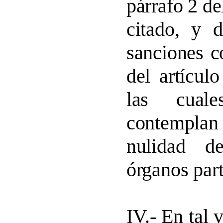
párrafo 2 de
citado, y 
sanciones c
del artícul
las cual
contempla
nulidad d
órganos part
IV.-
En tal 