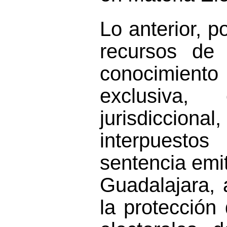
Lo anterior, 
recurso
s
de r
conocimie
exclusiva,
jurisdicci
interpuesto
s
p
sentencia emit
Guadalajara
,
la protección 