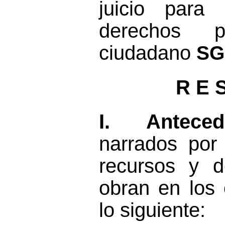
juicio para
derechos pol
ciudadano
SG
R E 
I.
Antece
narrados po
recursos
y de
obran en
los
lo siguiente: