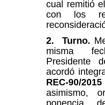
cual remitió 
con
los r
reconsideraci
2.
Turno.
Me
misma fec
Presidente 
acordó integra
REC-90
/2015
asimismo,
o
ponencia d