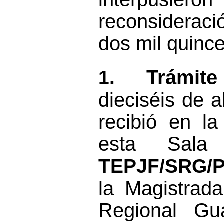
reconsideraci
dos mil quinc
Trámit
1.
dieciséis
de
a
recibió en la
esta Sala 
TEPJF/SRG/P
la Magistrad
Regional Gua