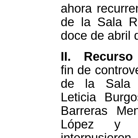
ahora recurre
de la Sala R
doce
de
abril
d
II.
Recurso
fin de controve
de
la
Sal
Leticia Burg
Barreras
Men
López y M
interpusieron