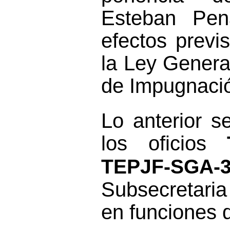
Esteban Pen
efectos previs
la Ley Genera
de Impugnació
Lo anterior 
los
oficio
s
TEPJF
-
SGA
-
S
ubs
ecretaria
en funciones