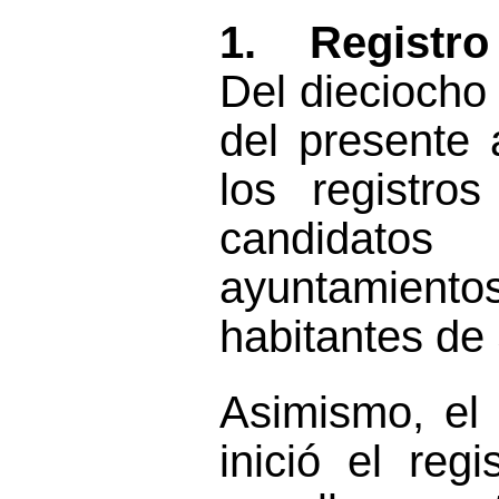
1.
Registro
D
el dieciocho
del presente
los registro
candidat
ayunta
m
ient
habitantes de
As
i
mismo, el
inició el regi