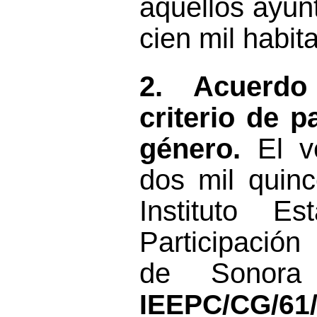
aquellos
ayun
cien mil habit
2.
Acuerd
criterio de
pa
género
.
El
v
dos mil quin
Instituto E
Participació
de Sonor
IEEPC
/CG/61