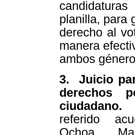
candidatur
planilla, para
derecho al vo
manera efectiv
ambos géneros
3.
Juicio pa
derechos pol
ciudadano
referido a
Ochoa, Ma