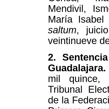
Mendivil
,
Ism
María Isabel
saltum
,
juici
veintinueve d
2
. Sentenci
Guadalajara
mil quince,
Tribunal Elec
de la Federac