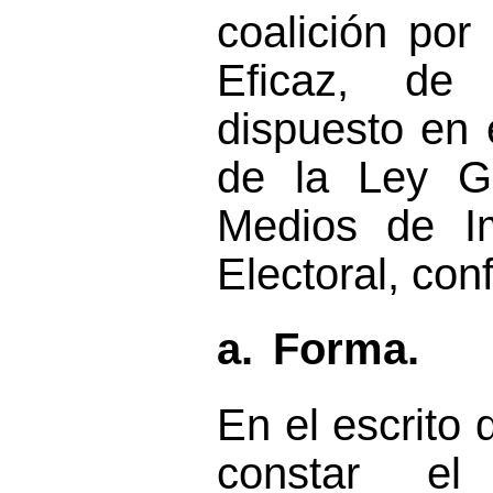
coalición po
Eficaz
,
de 
dispuesto en e
de la Ley G
Medios de I
Electoral, con
a.
Forma.
En
el
escrito 
constar e