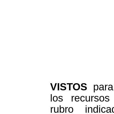
VISTOS
para 
los
recurso
s
rubro indic