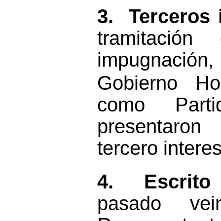
3.
Terceros 
tramitació
impugnació
Gobierno Ho
como Parti
presentaron
tercero intere
4.
Escrit
pasado vei