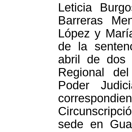
Leticia Burg
Barreras
Men
López y María
de
la sente
abril
de dos 
Regional del
Poder Judic
correspond
Circunscripc
sede en Guad