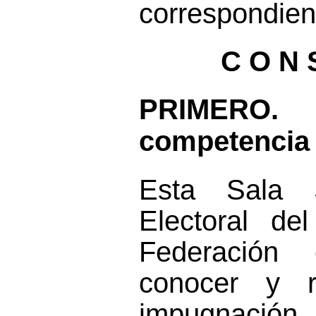
correspondien
C O N 
PRIMERO.
competencia
Esta Sala S
Electoral de
Federación
conocer y r
impugnación 