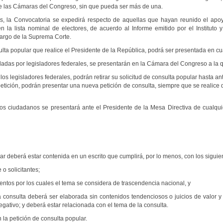
e las Cámaras del Congreso, sin que pueda ser más de una.
os, la Convocatoria se expedirá respecto de aquellas que hayan reunido el apo
n la lista nominal de electores, de acuerdo al Informe emitido por el Instituto 
 cargo de la Suprema Corte.
sulta popular que realice el Presidente de la República, podrá ser presentada en 
adas por legisladores federales, se presentarán en la Cámara del Congreso a la
los legisladores federales, podrán retirar su solicitud de consulta popular hasta a
 petición, podrán presentar una nueva petición de consulta, siempre que se realice d
os ciudadanos se presentará ante el Presidente de la Mesa Directiva de cualqu
ar deberá estar contenida en un escrito que cumplirá, por lo menos, con los sigui
 solicitantes;
mentos por los cuales el tema se considera de trascendencia nacional, y
 consulta deberá ser elaborada sin contenidos tendenciosos o juicios de valor 
egativo; y deberá estar relacionada con el tema de la consulta.
 petición de consulta popular.