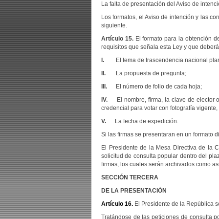
La falta de presentación del Aviso de intenci
Los formatos, el Aviso de intención y las c
siguiente.
Artículo 15.
El formato para la obtención de
requisitos que señala esta Ley y que deberá
I.
El tema de trascendencia nacional pla
II.
La propuesta de pregunta;
III.
El número de folio de cada hoja;
IV.
El nombre, firma, la clave de elector o 
credencial para votar con fotografía vigente,
V.
La fecha de expedición.
Si las firmas se presentaran en un formato 
El Presidente de la Mesa Directiva de la 
solicitud de consulta popular dentro del pl
firmas, los cuales serán archivados como asu
SECCIÓN TERCERA
DE LA PRESENTACIÓN
Artículo 16.
El Presidente de la República s
Tratándose de las peticiones de consulta p