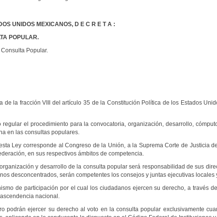
OS UNIDOS MEXICANOS, D E C R E T A :
LTA POPULAR.
 Consulta Popular.
de la fracción VIII del artículo 35 de la Constitución Política de los Estados Uni
 regular el procedimiento para la convocatoria, organización, desarrollo, cómput
na en las consultas populares.
sta Ley corresponde al Congreso de la Unión, a la Suprema Corte de Justicia de la
 Federación, en sus respectivos ámbitos de competencia.
la organización y desarrollo de la consulta popular será responsabilidad de sus dir
anos desconcentrados, serán competentes los consejos y juntas ejecutivas locales 
smo de participación por el cual los ciudadanos ejercen su derecho, a través de
rascendencia nacional.
ro podrán ejercer su derecho al voto en la consulta popular exclusivamente cuan