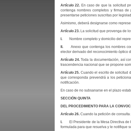
Artículo 22.
En caso de que la solicitud pr
contenga nombres completos y firmas de p
presentarse peticiones suscritas por legis
Asimismo, deberá designarse como represent
Artículo 23.
La solicitud que provenga de lo
I.
Nombre completo y domicilio del represen
II.
Anexo que contenga los nombres completo
elector derivado del reconocimiento óptico d
Artículo 24.
Toda la documentación, así com
trascendencia nacional que se propone some
Artículo 25.
Cuando el escrito de solicitud 
que corresponda prevendrá a los peticiona
notificación.
En caso de no subsanarse en el plazo establ
SECCIÓN QUINTA
DEL PROCEDIMIENTO PARA LA CONVOC
Artículo 26.
Cuando la petición de consulta 
I.
El Presidente de la Mesa Directiva de la
formulada para que resuelva y le notifique s