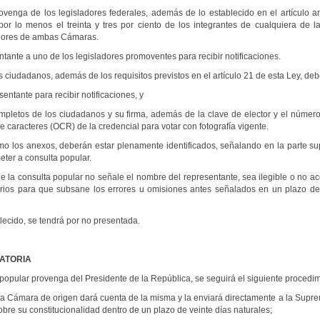
ovenga de los legisladores federales, además de lo establecido en el artículo 
or lo menos el treinta y tres por ciento de los integrantes de cualquiera de
ladores de ambas Cámaras.
ante a uno de los legisladores promoventes para recibir notificaciones.
s ciudadanos, además de los requisitos previstos en el artículo 21 de esta Ley, d
tante para recibir notificaciones, y
s de los ciudadanos y su firma, además de la clave de elector y el número id
e caracteres (OCR) de la credencial para votar con fotografía vigente.
o los anexos, deberán estar plenamente identificados, señalando en la parte sup
ter a consulta popular.
de la consulta popular no señale el nombre del representante, sea ilegible o no
rios para que subsane los errores u omisiones antes señalados en un plazo de tr
ecido, se tendrá por no presentada.
ATORIA
popular provenga del Presidente de la República, se seguirá el siguiente procedim
 Cámara de origen dará cuenta de la misma y la enviará directamente a la Suprem
obre su constitucionalidad dentro de un plazo de veinte días naturales;