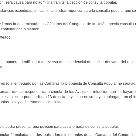
ón, será causa para no admitir a trámite la petición de consulta popular.
onstancias expedidas, únicamente tendrán vigencia para la consulta popular que se
 firmas lo determinarán las Cámaras del Congreso de la Unión, previa consulta a
 contener por lo menos:
nteado;
el número identificador al reverso de la credencial de elector derivado del reco
 y
diverso al entregado por las Cámaras, la propuesta de Consulta Popular no será adm
Cámara que corresponda dará cuenta de los Avisos de intención que no hayan s
azo establecido por el artículo 13 de esta Ley o que no se hayan entregado en el 
ntos total y definitivamente concluidos.
ólo podrá presentar una petición para cada jornada de consulta popular.
opular formuladas por los legisladores integrantes de las Cámaras del Congreso,