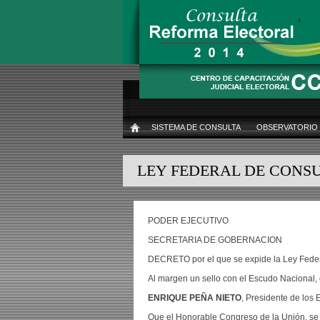
Pasar
al
contenido
principal
SISTEMA DE CONSULTA
OBSERVATORIO
INICIO
LEY FEDERAL DE CONS
PODER EJECUTIVO
SECRETARIA DE GOBERNACION
DECRETO por el que se expide la Ley Feder
Al margen un sello con el Escudo Nacional,
ENRIQUE PEÑA NIETO
, Presidente de los
Que el Honorable Congreso de la Unión, se h