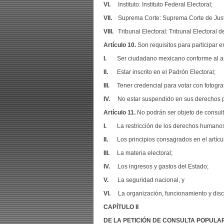
VI.
Instituto: Instituto Federal Electoral;
VII.
Suprema Corte: Suprema Corte de Justi
VIII.
Tribunal Electoral: Tribunal Electoral d
Artículo 10.
Son requisitos para participar e
I.
Ser ciudadano mexicano conforme al art
II.
Estar inscrito en el Padrón Electoral;
III.
Tener credencial para votar con fotograf
IV.
No estar suspendido en sus derechos po
Artículo 11.
No podrán ser objeto de consult
I.
La restricción de los derechos humanos
II.
Los principios consagrados en el artícu
III.
La materia electoral;
IV.
Los ingresos y gastos del Estado;
V.
La seguridad nacional, y
VI.
La organización, funcionamiento y dis
CAPÍTULO II
DE LA PETICIÓN DE CONSULTA POPULA