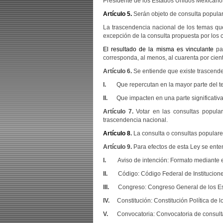
Presidente de los Estados Unidos Mexicanos,
Artículo 5.
Serán objeto de consulta popular
La trascendencia nacional de los temas qu
excepción de la consulta propuesta por los 
El resultado de la misma es vinculante
par
corresponda, al menos, al cuarenta por cient
Artículo 6.
Se entiende que existe trascend
I.
Que repercutan en la mayor parte del ter
II.
Que impacten en una parte significativa 
Artículo 7.
Votar en las consultas popular
trascendencia nacional.
Artículo 8
.
La consulta o consultas populares
Artículo 9.
Para efectos de esta Ley se ente
I.
Aviso de intención: Formato mediante el 
II.
Código: Código Federal de Institucione
III.
Congreso: Congreso General de los Es
IV.
Constitución: Constitución Política de
V.
Convocatoria: Convocatoria de consulta 