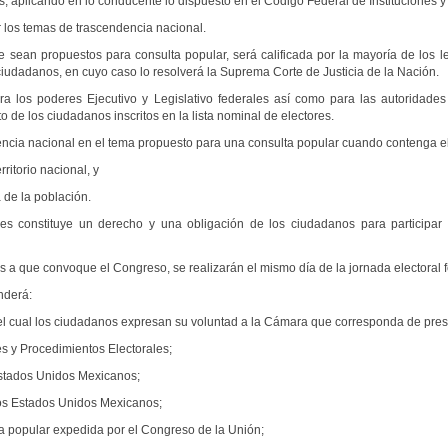
 aplicando en lo conducente lo dispuesto en el Código Federal de Instituciones y
 los temas de trascendencia nacional.
e sean propuestos para consulta popular, será calificada por la mayoría de los 
ciudadanos, en cuyo caso lo resolverá la Suprema Corte de Justicia de la Nación.
a los poderes Ejecutivo y Legislativo federales así como para las autoridades 
o de los ciudadanos inscritos en la lista nominal de electores.
encia nacional en el tema propuesto para una consulta popular cuando contenga e
ritorio nacional, y
de la población.
es constituye un derecho y una obligación de los ciudadanos para participa
 a que convoque el Congreso, se realizarán el mismo día de la jornada electoral f
nderá:
cual los ciudadanos expresan su voluntad a la Cámara que corresponda de presen
s y Procedimientos Electorales;
tados Unidos Mexicanos;
 los Estados Unidos Mexicanos;
popular expedida por el Congreso de la Unión;