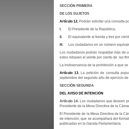
SECCIÓN PRIMERA
DE LOS SUJETOS
Artículo 12.
Podrán solicitar una consulta p
I.
El Presidente de la República;
II.
El equivalente al treinta y tres por cien
III.
Los ciudadanos en un número equivalent
Los ciudadanos podrán respaldar más de un
estos rebasen el veinte por ciento de las fi
La inobservancia de la prohibición a que se r
Artículo 13
.
La petición de consulta popu
septiembre del segundo año de ejercicio de c
SECCIÓN SEGUNDA
DEL AVISO DE INTENCIÓN
Artículo 14.
Los ciudadanos que deseen pres
Presidente de la Mesa Directiva de la Cáma
El Presidente de la Mesa Directiva de la Cá
de intención, que se acompañará del formato 
publicadas en la Gaceta Parlamentaria.