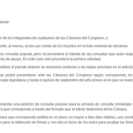
opular:
to de los integrantes de cualquiera de las Cámaras del Congreso, o
e, al menos, al dos por ciento de los inscritos en la lista nominal de electores.
a consulta popular, pero no procederá el trámite de las consultas que sean re
rmas de apoyo. En este caso sólo procederá la primera solicitud.
efiere el párrafo anterior se resolverá conforme a las reglas previstas en el artículo
lar podrá presentarse ante las Cámaras del Congreso según corresponda, en t
ada legislatura y hasta el quince de septiembre del año previo al en que se realice
entar una petición de consulta popular para la jornada de consulta inmediata s
ra que corresponda a través del formato que al efecto determine dicha Cámara.
mara que corresponda emitirá en un plazo no mayor a diez días hábiles, una const
para la obtención de firmas y con ello el inicio de los actos para recabar las fi