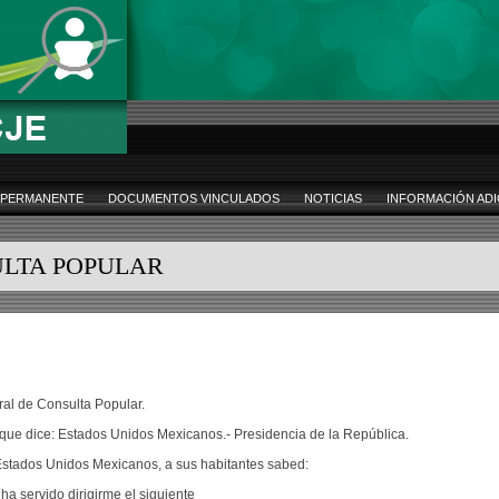
 PERMANENTE
DOCUMENTOS VINCULADOS
NOTICIAS
INFORMACIÓN ADI
ULTA POPULAR
al de Consulta Popular.
 que dice: Estados Unidos Mexicanos.- Presidencia de la República.
 Estados Unidos Mexicanos, a sus habitantes sabed:
a servido dirigirme el siguiente