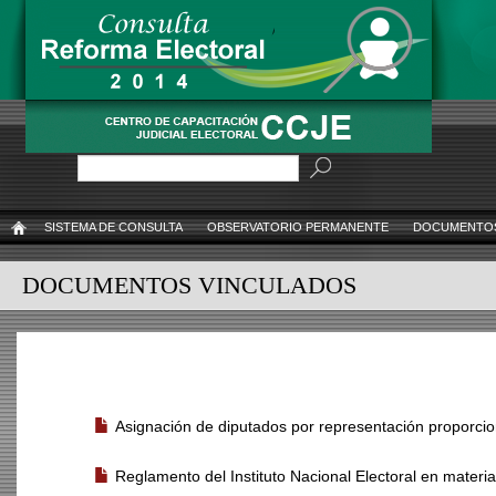
Pasar
al
contenido
principal
Buscar
SISTEMA DE CONSULTA
OBSERVATORIO PERMANENTE
DOCUMENTOS
INICIO
DOCUMENTOS VINCULADOS
NORMATIVIDAD DEL INE
Asignación de diputados por representación proporci
Reglamento del Instituto Nacional Electoral en materi