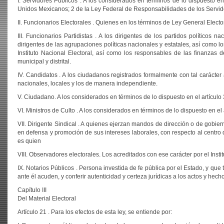
I. Servidores Públicos . A los considerados en términos de lo dispuesto en 
Unidos Mexicanos; 2 de la Ley Federal de Responsabilidades de los Servid
II. Funcionarios Electorales . Quienes en los términos de Ley General Electo
III. Funcionarios Partidistas . A los dirigentes de los partidos políticos n
dirigentes de las agrupaciones políticas nacionales y estatales, así como lo
Instituto Nacional Electoral, así como los responsables de las finanzas de
municipal y distrital.
IV. Candidatos . A los ciudadanos registrados formalmente con tal carácter a
nacionales, locales y los de manera independiente.
V. Ciudadano. A los considerados en términos de lo dispuesto en el artículo
VI. Ministros de Culto . A los considerados en términos de lo dispuesto en el
VII. Dirigente Sindical . A quienes ejerzan mandos de dirección o de gobie
en defensa y promoción de sus intereses laborales, con respecto al centro 
es quien
VIII. Observadores electorales. Los acreditados con ese carácter por el Insti
IX. Notarios Públicos . Persona investida de fe pública por el Estado, y que t
ante él acuden, y conferir autenticidad y certeza jurídicas a los actos y hec
Capítulo III
Del Material Electoral
Artículo 21 . Para los efectos de esta ley, se entiende por: