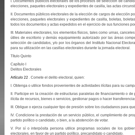
I. Documentos públicos electorales de los procesos de selección de candidat
elecciones, paquetes electorales y expedientes de casilla, las actas circun
II. Documentos públicos electorales de la elección de cargos de elección popu
elecciones, paquetes electorales y expedientes de casilla, boletas, bole
todos los documentos y actas expedidos en el ejercicio de sus funciones por 
III. Materiales electorales, los elementos físicos, tales como urnas, cance
útiles de escritorio y demás equipamiento autorizado por las áreas compet
selección de candidatos, y/o por los órganos del Instituto Nacional Elector
para su utilización en las casillas electorales durante la jornada electoral.
Título Quinto
Capítulo I
Delitos Electorales
Artículo 22
. Comete el delito electoral, quien:
I. Obtenga o utilice fondos provenientes de actividades ilícitas para su camp
II. Participe en la creación de estructuras paralelas de financiamiento o d
ilícita de recursos, bienes o servicios, gestionar pagos o hacer transferenc
III. Obligue o ejerza cualquier tipo de presión sobre los ciudadanos para que
IV. Condicione la prestación de un servicio público, el cumplimiento de pro
partido político o candidato, o bien, a la abstención de votar.
V. Por sí o interpósita persona utilice programas sociales de los gobier
electorales, en favor de un partido político, precandidato o candidato.