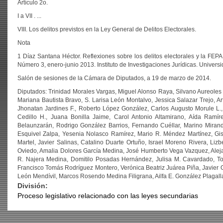
Artículo 2o.
I a VII . ...
VIII. Los delitos previstos en la Ley General de Delitos Electorales.
Nota
1 Díaz Santana Héctor. Reflexiones sobre los delitos electorales y la FEPA
Número 3, enero-junio 2013. Instituto de Investigaciones Jurídicas. Unive
Salón de sesiones de la Cámara de Diputados, a 19 de marzo de 2014.
Diputados: Trinidad Morales Vargas, Miguel Alonso Raya, Silvano Aureoles 
Mariana Bautista Bravo, S. Larisa León Montalvo, Jessica Salazar Trejo, Ar
Jhonatan Jardines F., Roberto López González, Carlos Augusto Morule L.
Cedillo H., Juana Bonilla Jaime, Carol Antonio Altamirano, Aída Ramí
Belaunzarán, Rodrigo González Barrios, Fernando Cuéllar, Marino Mirand
Esquivel Zalpa, Yesenia Nolasco Ramírez, Mario R. Méndez Martínez, Gi
Martel, Javier Salinas, Catalino Duarte Ortuño, Israel Moreno Rivera, Li
Oviedo, Amalia Dolores García Medina, José Humberto Vega Vazquez, Aleja
R. Najera Medina, Domitilo Posadas Hernández, Julisa M. Cavardado, Tom
Francisco Tomás Rodríguez Montero, Verónica Beatriz Juárea Piña, Javier 
León Mendívil, Marcos Rosendo Medina Filigrana, Ailfa E. González Plagall
División:
Proceso legislativo relacionado con las leyes secundarias