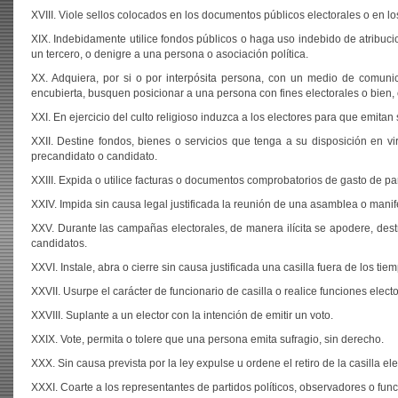
XVIII. Viole sellos colocados en los documentos públicos electorales o en l
XIX. Indebidamente utilice fondos públicos o haga uso indebido de atribucion
un tercero, o denigre a una persona o asociación política.
XX. Adquiera, por si o por interpósita persona, con un medio de comuni
encubierta, busquen posicionar a una persona con fines electorales o bien, 
XXI. En ejercicio del culto religioso induzca a los electores para que emitan 
XXII. Destine fondos, bienes o servicios que tenga a su disposición en vi
precandidato o candidato.
XXIII. Expida o utilice facturas o documentos comprobatorios de gasto de part
XXIV. Impida sin causa legal justificada la reunión de una asamblea o manif
XXV. Durante las campañas electorales, de manera ilícita se apodere, destru
candidatos.
XXVI. Instale, abra o cierre sin causa justificada una casilla fuera de los tie
XXVII. Usurpe el carácter de funcionario de casilla o realice funciones el
XXVIII. Suplante a un elector con la intención de emitir un voto.
XXIX. Vote, permita o tolere que una persona emita sufragio, sin derecho.
XXX. Sin causa prevista por la ley expulse u ordene el retiro de la casilla el
XXXI. Coarte a los representantes de partidos políticos, observadores o func