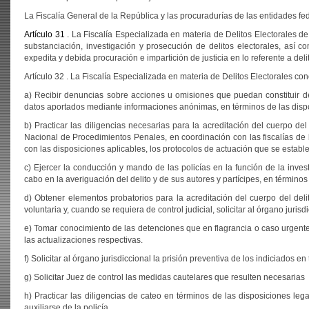
La Fiscalía General de la República y las procuradurías de las entidades fe
Artículo 31 .
La Fiscalía Especializada en materia de Delitos Electorales de
substanciación, investigación y prosecución de delitos electorales, así
expedita y debida procuración e impartición de justicia en lo referente a deli
Artículo 32 . La Fiscalía Especializada en materia de Delitos Electorales cono
a) Recibir denuncias sobre acciones u omisiones que puedan constituir deli
datos aportados mediante informaciones anónimas, en términos de las dispo
b) Practicar las diligencias necesarias para la acreditación del cuerpo de
Nacional de Procedimientos Penales, en coordinación con las fiscalías de 
con las disposiciones aplicables, los protocolos de actuación que se establ
c) Ejercer la conducción y mando de las policías en la función de la invest
cabo en la averiguación del delito y de sus autores y partícipes, en término
d) Obtener elementos probatorios para la acreditación del cuerpo del delit
voluntaria y, cuando se requiera de control judicial, solicitar al órgano juri
e) Tomar conocimiento de las detenciones que en flagrancia o caso urgente s
las actualizaciones respectivas.
f) Solicitar al órgano jurisdiccional la prisión preventiva de los indiciados 
g) Solicitar Juez de control las medidas cautelares que resulten necesarias
h) Practicar las diligencias de cateo en términos de las disposiciones le
auxiliarse de la policía