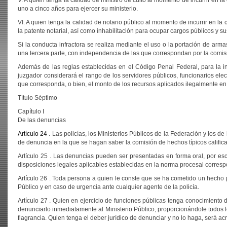
V. A quien tenga la calidad de ministro de culto al momento de incurrir en la 
uno a cinco años para ejercer su ministerio.
VI. A quien tenga la calidad de notario público al momento de incurrir en la c
la patente notarial, así como inhabilitación para ocupar cargos públicos y s
Si la conducta infractora se realiza mediante el uso o la portación de arm
una tercera parte, con independencia de las que correspondan por la comisi
Además de las reglas establecidas en el Código Penal Federal, para la in
juzgador considerará el rango de los servidores públicos, funcionarios elec
que corresponda, o bien, el monto de los recursos aplicados ilegalmente en l
Título Séptimo
Capítulo I
De las denuncias
Artículo 24
. Las policías, los Ministerios Públicos de la Federación y los d
de denuncia en la que se hagan saber la comisión de hechos típicos califica
Artículo 25 . Las denuncias pueden ser presentadas en forma oral, por esc
disposiciones legales aplicables establecidas en la norma procesal corresp
Artículo 26 . Toda persona a quien le conste que se ha cometido un hecho pr
Público y en caso de urgencia ante cualquier agente de la policía.
Artículo 27 . Quien en ejercicio de funciones públicas tenga conocimiento 
denunciarlo inmediatamente al Ministerio Público, proporcionándole todos l
flagrancia. Quien tenga el deber jurídico de denunciar y no lo haga, será a