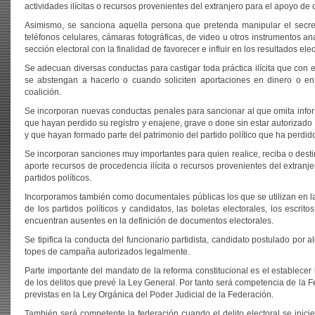
actividades ilícitas o recursos provenientes del extranjero para el apoyo de c
Asimismo, se sanciona aquella persona que pretenda manipular el secret
teléfonos celulares, cámaras fotográficas, de video u otros instrumentos a
sección electoral con la finalidad de favorecer e influir en los resultados elec
Se adecuan diversas conductas para castigar toda práctica ilícita que con 
se abstengan a hacerlo o cuando soliciten aportaciones en dinero o en 
coalición.
Se incorporan nuevas conductas penales para sancionar al que omita informa
que hayan perdido su registro y enajene, grave o done sin estar autorizado
y que hayan formado parte del patrimonio del partido político que ha perdido
Se incorporan sanciones muy importantes para quien realice, reciba o destin
aporte recursos de procedencia ilícita o recursos provenientes del extranj
partidos políticos.
Incorporamos también como documentales públicas los que se utilizan en la
de los partidos políticos y candidatos, las boletas electorales, los escri
encuentran ausentes en la definición de documentos electorales.
Se tipifica la conducta del funcionario partidista, candidato postulado po
topes de campaña autorizados legalmente.
Parte importante del mandato de la reforma constitucional es el establecer
de los delitos que prevé la Ley General. Por tanto será competencia de la 
previstas en la Ley Orgánica del Poder Judicial de la Federación.
También será competente la federación cuando el delito electoral se inic