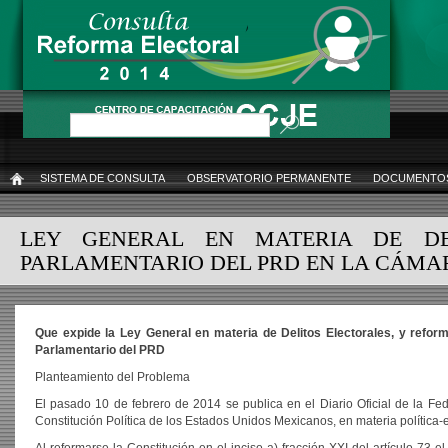
Pasar
al
contenido
principal
Buscar
SISTEMA DE CONSULTA
OBSERVATORIO PERMANENTE
DOCUMENTOS
INICIO
LEY GENERAL EN MATERIA DE DE
PARLAMENTARIO DEL PRD EN LA CÁMA
Que expide la Ley General en materia de Delitos Electorales, y reform
Parlamentario del PRD
Planteamiento del Problema
El pasado 10 de febrero de 2014 se publica en el Diario Oficial de la Fe
Constitución Política de los Estados Unidos Mexicanos, en materia política-e