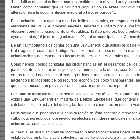
“Los delitos electorales tienen como cometido tutelar el voto libre y secre
tienen como cometido que la voluntad popular no se altere, por circuns
alteraciones a la documentación electoral o fraudes burdos”.1
En la actualidad la mayor parte de los delitos electorales, no responden a 
elecciones del 2012 el proceso electoral federal fue inédito por el cará
elección popular: presidente de la República, 128 senadores, 500 diputados
ayuntamientos, 16 jefes delegacionales, 20 juntas municipales en Campeche
De ahí la importancia de contar con una Ley General que actualice los delit
título vigésimo cuarto del Código Penal Federal no ha sufrido reformas, p
actualización y no responden a las necesidades sociales vigentes que el pa
Como hemos podido constatar las circunstancias en el desarrollo de los 
partidos políticos, lo que de suyo es conveniente para la democracia. Sin em
en los resultados de las contiendas políticas han desarrollado distintas 
haciendo uso indebido de los recursos económicos poco transparentes, medi
que no se encuentran previstas como infracciones de carácter penal.
Por tanto, la iniciativa que sometemos a la consideración de esta soberanía
expida una Ley General en materia de Delitos Electorales, que contenga
calidad del sujeto activo del delito y las formas de coordinación entre la F
La iniciativa que ponemos a la consideración de ésta soberanía responde a
culto, notarios públicos, observadores electorales, líderes sindicales y la
estos en las conductas típicas.
Aunado a las adecuaciones se incorporan nuevos tipos penales para castiga
establecidos en la legislación electoral, así como el que abra o manipule l