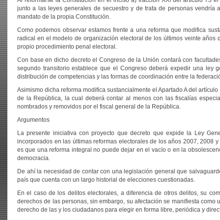
Al reformarse la Constitución en el inciso a) fracción XXI del artículo 73 
junto a las leyes generales de secuestro y de trata de personas vendría 
mandato de la propia Constitución.
Como podemos observar estamos frente a una reforma que modifica sustanc
radical en el modelo de organización electoral de los últimos veinte años 
propio procedimiento penal electoral.
Con base en dicho decreto el Congreso de la Unión contará con facultades p
segundo transitorio establece que el Congreso deberá expedir una ley ge
distribución de competencias y las formas de coordinación entre la federación
Asimismo dicha reforma modifica sustancialmente el Apartado A del artículo 
de la República, la cual deberá contar al menos con las fiscalías especia
nombrados y removidos por el fiscal general de la República.
Argumentos
La presente iniciativa con proyecto que decreto que expide la Ley Gener
incorporados en las últimas reformas electorales de los años 2007, 2008 y
es que una reforma integral no puede dejar en el vacío o en la obsolescen
democracia.
De ahí la necesidad de contar con una legislación general que salvaguard
país que cuenta con un largo historial de elecciones cuestionadas.
En el caso de los delitos electorales, a diferencia de otros delitos, su co
derechos de las personas, sin embargo, su afectación se manifiesta como una
derecho de las y los ciudadanos para elegir en forma libre, periódica y dire