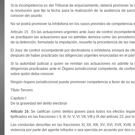
Si la incompetencia es del Tribunal de enjuiciamiento, deberá promover la i
la resolución que fije la fecha para la realización de la audiencia de ju
conocer del asunto.
No se podrá promover la inhibitoria en los casos previstos de competencia 
Artículo 15 . En las actuaciones urgentes ante Juez de control incompetent
se practiquen las actuaciones que no admitan demora como las providencia
de la detención, formulado la imputación, resuelto la procedencia de las med
El Juez de control incompetente por declinatoria o inhibitoria enviará de of
después de haber practicado las diligencias urgentes enunciadas en el párra
Si la autoridad judicial a quien se remitan las actuaciones no admite la c
diligencias practicadas ante el Órgano jurisdiccional competente, de confo
sobre quién deba conocer.
Ningún órgano jurisdiccional puede promover competencia a favor de su su
Título Tercero
Capítulo I
De la gravedad del delito electoral
Artículo 16.
Se califican como delitos graves para todos los efectos legales
tipificados en las fracciones I, II, III, IV, V, VI, VII, VIII y IX del artículo 22, 
Las conductas descritas en las fracciones XI, XII, XIII, XV, XVI, XVII, XVI
violencia por parte del agente infractor o sea ejercida en acuerdo por dos 