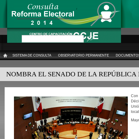
Pasar
al
contenido
principal
Buscar
SISTEMA DE CONSULTA
OBSERVATORIO PERMANENTE
DOCUMENTOS
INICIO
NOMBRA EL SENADO DE LA REPÚBLICA
Con 
Déci
Unió
loca
Mayo