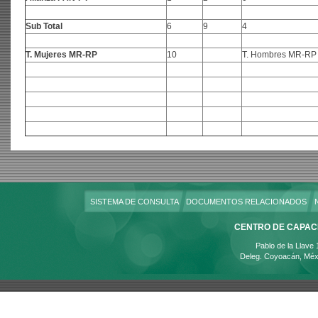
Sub Total
6
9
4
T. Mujeres MR-RP
10
T. Hombres MR-RP
SISTEMA DE CONSULTA
DOCUMENTOS RELACIONADOS
CENTRO DE CAPACI
Pablo de la Llave
Deleg. Coyoacán, Méx