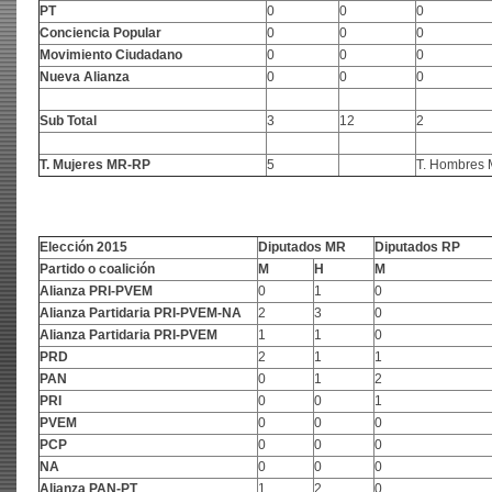
PT
0
0
0
Conciencia Popular
0
0
0
Movimiento Ciudadano
0
0
0
Nueva Alianza
0
0
0
Sub Total
3
12
2
T. Mujeres MR-RP
5
T. Hombres
Elección 2015
Diputados MR
Diputados RP
Partido o coalición
M
H
M
Alianza PRI-PVEM
0
1
0
Alianza Partidaria PRI-PVEM-NA
2
3
0
Alianza Partidaria PRI-PVEM
1
1
0
PRD
2
1
1
PAN
0
1
2
PRI
0
0
1
PVEM
0
0
0
PCP
0
0
0
NA
0
0
0
Alianza PAN-PT
1
2
0