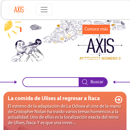
Conoce más
4
Buscar
La comida de Ulises al regresar a Ítaca
El estreno de la adaptación de La Odisea al cine de la mano
de Cristopher Nolan ha traído varios temas homéricos a la
actualidad. Uno de ellos es la localización exacta del reino
de Ulises, Ítaca. Y es que una inves ...