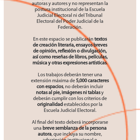
autoras y autores y no representan la
postura institucional de la Escuela
Judicial Electoral ni del Tribunal
Electoral del Poder Judicial de la
Federación.
En este espacio se publicarán
textos
de creación literaria, ensayos breves
de opinión, reflexión o divulgación,
así como reseñas de libros, películas,
música y otras expresiones artísticas
.
Los trabajos deberán tener una
extensión máxima de
5,000 caracteres
con espacios
, no deberán incluir
notas al pie, imágenes ni tablas
y
deberán cumplir con los criterios de
originalidad
establecidos por la
Escuela Judicial Electoral.
Al final del texto deberá incorporarse
una
breve semblanza de la persona
autora
, que incluya su nombre,
adscripción institucional o