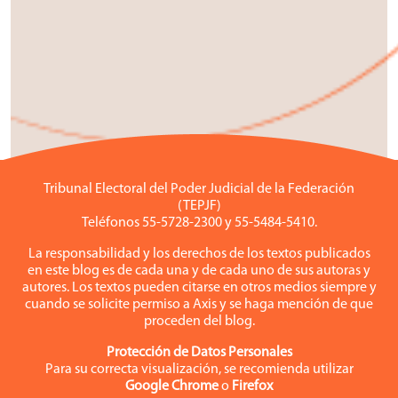
Tribunal Electoral del Poder Judicial de la Federación
(TEPJF)
Teléfonos 55-5728-2300 y 55-5484-5410.
La responsabilidad y los derechos de los textos publicados
en este blog es de cada una y de cada uno de sus autoras y
autores. Los textos pueden citarse en otros medios siempre y
cuando se solicite permiso a Axis y se haga mención de que
proceden del blog.
Protección de Datos Personales
Para su correcta visualización, se recomienda utilizar
Google Chrome
o
Firefox