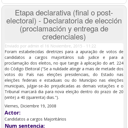
Etapa declarativa (final o post-
electoral) - Declaratoria de elección
(proclamación y entrega de
credenciales)
Enviado por
admin
el 16 Noviembre, 2015 - 11:22
Foram estabelecidas diretrizes para a apuração de votos de
candidatos a cargos majoritários sub judice e para a
proclamação dos eleitos, no que tange à aplicação do art. 224
do Código Eleitoral ("Se a nulidade atingir a mais de metade dos
votos do País nas eleições presidenciais, do Estado nas
eleições federais e estaduais ou do Município nas eleições
municipais, julgar-se-ão prejudicadas as demais votações e o
Tribunal marcará dia para nova eleição dentro do prazo de 20
(vinte) a 40 (quarenta) dias.").
Viernes, Diciembre 19, 2008
Actor:
Candidatos a cargos Majoritários
Num sentencia: