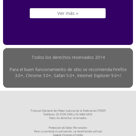
Ver más »
Todos los derechos reservados 2014
Para el buen funcionamiento de sitio se recomienda:Firefox
3.0+, Chrome 3.0+, Safari 5.0+, Internet Explorer 9.0+/
Tribunal Electoral del Poder Judicial de la Federación (TEPJF)
Teléfonos 55-5728-2300 y 55-5484-5410.
Todos los derechos reservados.
Protección de Datos Personales
Para su correcta visualización, se recomienda utilizar
Google Chrome
o
Firefox