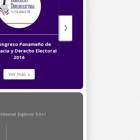
Congreso Panameño de
Proyecto Chiriticos de Registro
cia y Derecho Electoral
de Población Indígena en Costa
2016
Rica
Ver más »
Ver más »
Internet Explorer 9.0+/