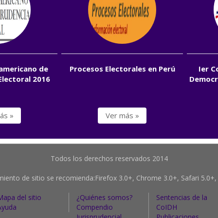
oamericano de
Procesos Electorales en Perú
Ier 
Electoral 2016
Democra
ás »
Ver más »
Todos los derechos reservados 2014
iento de sitio se recomienda:Firefox 3.0+, Chrome 3.0+, Safari 5.0+, 
Mapa del sitio
¿Quiénes somos?
Sentencias de la
Ayuda
Compendio
CoIDH
Jurisprudencial
Publicaciones