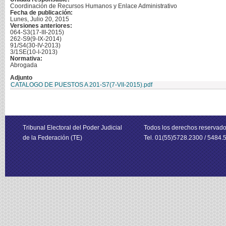
Coordinación de Recursos Humanos y Enlace Administrativo
Fecha de publicación:
Lunes, Julio 20, 2015
Versiones anteriores:
064-S3(17-III-2015)
262-S9(9-IX-2014)
91/S4(30-IV-2013)
3/1SE(10-I-2013)
Normativa:
Abrogada
Adjunto
CATALOGO DE PUESTOS A 201-S7(7-VII-2015).pdf
Tribunal Electoral del Poder Judicial
Todos los derechos reservad
de la Federación (TE)
Tel. 01(55)5728.2300 / 5484.