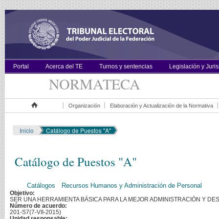
Portal
Acerca del TE
Turnos y sentencias
Legislación y Juri
NORMATECA
Organización
Elaboración y Actualización de la Normativa
Inicio
Inicio
Catálogo de Puestos "A"
Catálogo de Puestos "A"
Catálogos
Recursos Humanos y Administración de Personal
Objetivo:
SER UNA HERRAMIENTA BÁSICA PARA LA MEJOR ADMINISTRACIÓN Y D
Número de acuerdo:
201-S7(7-VII-2015)
Unidad responsable: