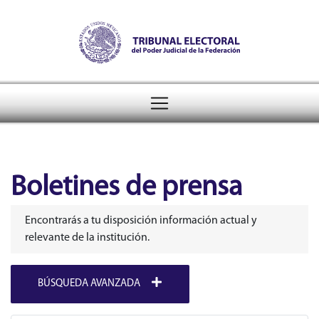
Tribunal Electoral del Pode
header
Boletines de prensa
Encontrarás a tu disposición información actual y
relevante de la institución.
BÚSQUEDA AVANZADA